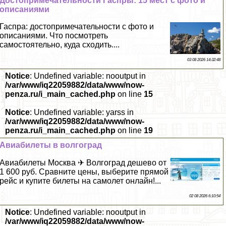
Достопримечательности Гаспры: 15 мест с фото и
описаниями
Гаспра: достопримечательности с фото и
описаниями. Что посмотреть
самостоятельно, куда сходить....
03 08 2026 14:32:48
Notice
: Undefined variable: nooutput in
/var/www/iq22059882/data/www/now-
penza.ru/i_main_cached.php
on line
15
Notice
: Undefined variable: yarss in
/var/www/iq22059882/data/www/now-
penza.ru/i_main_cached.php
on line
19
Авиабилеты в волгоград
Авиабилеты Москва ✈ Волгоград дешево от
1 600 руб. Сравните цены, выберите прямой
рейс и купите билеты на самолет онлайн!...
02 08 2026 6:10:54
Notice
: Undefined variable: nooutput in
/var/www/iq22059882/data/www/now-