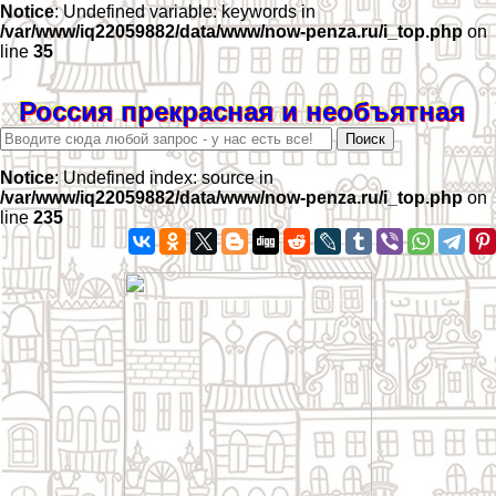
Notice
: Undefined variable: keywords in
/var/www/iq22059882/data/www/now-penza.ru/i_top.php
on
line
35
Россия прекрасная и необъятная
Notice
: Undefined index: source in
/var/www/iq22059882/data/www/now-penza.ru/i_top.php
on
line
235