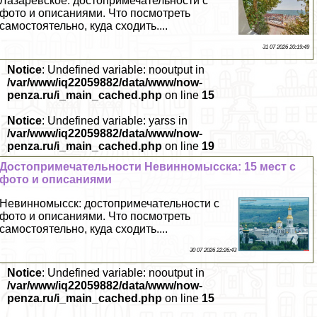
Лазаревское: достопримечательности с
фото и описаниями. Что посмотреть
самостоятельно, куда сходить....
31 07 2026 20:19:49
Notice
: Undefined variable: nooutput in
/var/www/iq22059882/data/www/now-
penza.ru/i_main_cached.php
on line
15
Notice
: Undefined variable: yarss in
/var/www/iq22059882/data/www/now-
penza.ru/i_main_cached.php
on line
19
Достопримечательности Невинномысска: 15 мест с
фото и описаниями
Невинномысск: достопримечательности с
фото и описаниями. Что посмотреть
самостоятельно, куда сходить....
30 07 2026 22:26:43
Notice
: Undefined variable: nooutput in
/var/www/iq22059882/data/www/now-
penza.ru/i_main_cached.php
on line
15