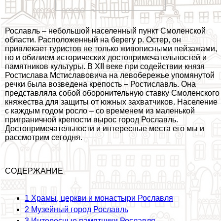
Рославль – небольшой населенный пункт Смоленской
области. Расположенный на берегу р. Остер, он
привлекает туристов не только живописными пейзажами,
но и обилием исторических достопримечательностей и
памятников культуры. В XII веке при содействии князя
Ростислава Мстиславовича на левобережье упомянутой
речки была возведена крепость – Ростиславль. Она
представляла собой оборонительную ставку Смоленского
княжества для защиты от южных захватчиков. Население
с каждым годом росло – со временем из маленькой
приграничной крепости вырос город Рославль.
Достопримечательности и интересные места его мы и
рассмотрим сегодня.
СОДЕРЖАНИЕ
1
Храмы, церкви и монастыри Рославля
2
Музейный город Рославль
3
Интересные памятники Рославля