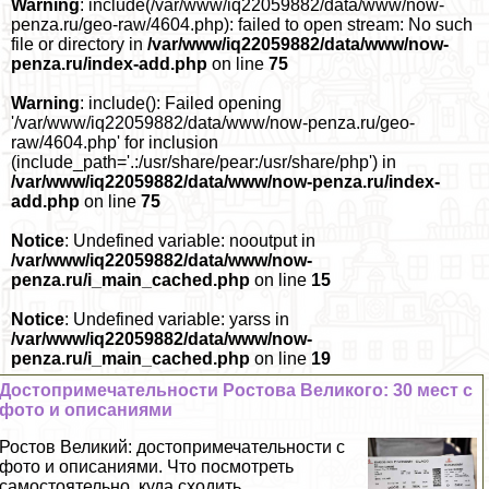
Warning
: include(/var/www/iq22059882/data/www/now-
penza.ru/geo-raw/4604.php): failed to open stream: No such
file or directory in
/var/www/iq22059882/data/www/now-
penza.ru/index-add.php
on line
75
Warning
: include(): Failed opening
'/var/www/iq22059882/data/www/now-penza.ru/geo-
raw/4604.php' for inclusion
(include_path='.:/usr/share/pear:/usr/share/php') in
/var/www/iq22059882/data/www/now-penza.ru/index-
add.php
on line
75
Notice
: Undefined variable: nooutput in
/var/www/iq22059882/data/www/now-
penza.ru/i_main_cached.php
on line
15
Notice
: Undefined variable: yarss in
/var/www/iq22059882/data/www/now-
penza.ru/i_main_cached.php
on line
19
Достопримечательности Ростова Великого: 30 мест с
фото и описаниями
Ростов Великий: достопримечательности с
фото и описаниями. Что посмотреть
самостоятельно, куда сходить....