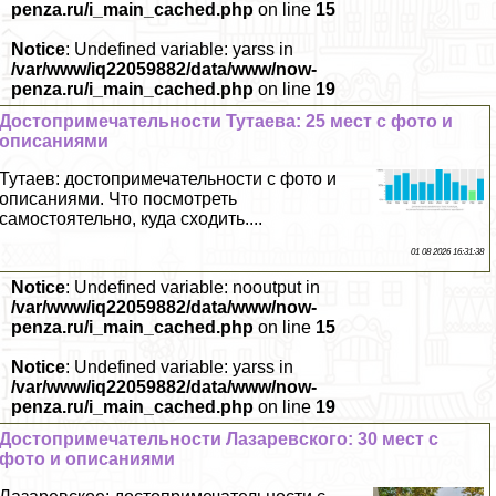
penza.ru/i_main_cached.php
on line
15
Notice
: Undefined variable: yarss in
/var/www/iq22059882/data/www/now-
penza.ru/i_main_cached.php
on line
19
Достопримечательности Тутаева: 25 мест с фото и
описаниями
Тутаев: достопримечательности с фото и
описаниями. Что посмотреть
самостоятельно, куда сходить....
01 08 2026 16:31:38
Notice
: Undefined variable: nooutput in
/var/www/iq22059882/data/www/now-
penza.ru/i_main_cached.php
on line
15
Notice
: Undefined variable: yarss in
/var/www/iq22059882/data/www/now-
penza.ru/i_main_cached.php
on line
19
Достопримечательности Лазаревского: 30 мест с
фото и описаниями