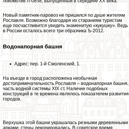
локомотив Л-0858, выпущенный в середине XX века.
Новый памятник-паровоз не пришелся по душе жителям
Рославля. Возможно благодаря их стараниям туристам
еще посчастливится увидеть знаменитую «кукушку». Ведь
в России осталось всего три образчика Ъ-2012.
Водонапopная башня
Адрес: пер. 1-й Смоленский, 1.
На въезде в город расположена необычная
достопримечательность Рославля – водонапopная башня,
часть водной системы XIX ст. Наличие подобных
конструкций в те времена являлось показателем развития
городов.
Верхушка этой башни украшалась резными деревянными
арками, стены декорировались. В советское время