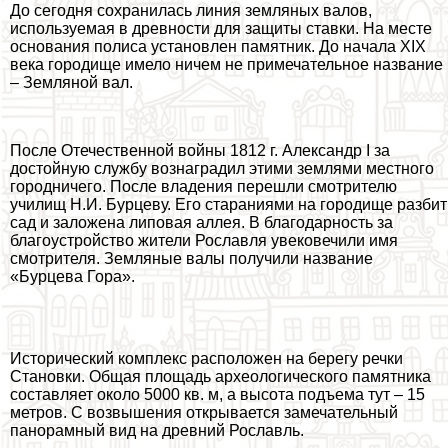
До сегодня сохранилась линия земляных валов,
используемая в древности для защиты ставки. На месте
основания полиса установлен памятник. До начала XIX
века городище имело ничем не примечательное название
– Земляной вал.
После Отечественной войны 1812 г. Александр I за
достойную службу вознаградил этими землями местного
городничего. После владения перешли смотрителю
училищ Н.И. Бурцеву. Его стараниями на городище разбит
сад и заложена липовая аллея. В благодарность за
благоустройство жители Рославля увековечили имя
смотрителя. Земляные валы получили название
«Бурцева Гора».
Исторический комплекс расположен на берегу речки
Становки. Общая площадь археологического памятника
составляет около 5000 кв. м, а высота подъема тут – 15
метров. С возвышения открывается замечательный
панорамный вид на древний Рославль.