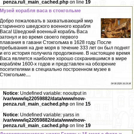
penza.ru/i_main_cached.php
on line
19
Музей корабля васа в стокгольме
Добро пожаловать в захватывающий мир
старинного шведского военного корабля
Васа! Шведский военный корабль Васа
затонул и во время своего первого
плавания в гавани Стокгольма в 1628 году. После
пребывания на дне моря в течение 333 лет он был поднят
и его история получила продолжение. В настоящее время
Васа является наиболее хорошо сохранившимся в мире
кораблём 1600-х годов и представлен на обозрение
посетителями в специально построенном музее в
Стокгольме....
04 08 2026 16:19:34
Notice
: Undefined variable: nooutput in
/var/www/iq22059882/data/www/now-
penza.ru/i_main_cached.php
on line
15
Notice
: Undefined variable: yarss in
/var/www/iq22059882/data/www/now-
penza.ru/i_main_cached.php
on line
19