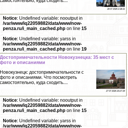
самостоятельно, куда сходить....
28 07 2026 2:38:31
Notice
: Undefined variable: nooutput in
/var/www/iq22059882/data/www/now-
penza.ru/i_main_cached.php
on line
15
Notice
: Undefined variable: yarss in
/var/www/iq22059882/data/www/now-
penza.ru/i_main_cached.php
on line
19
Достопримечательности Новокузнецка: 35 мест с
фото и описаниями
Новокузнецк: достопримечательности с
фото и описаниями. Что посмотреть
самостоятельно, куда сходить....
27 07 2026 20:27:39
Notice
: Undefined variable: nooutput in
/var/www/iq22059882/data/www/now-
penza.ru/i_main_cached.php
on line
15
Notice
: Undefined variable: yarss in
/var/www/iq22059882/data/www/now-