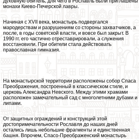
духовную обитель, для чего в Рославль были приглашены
монахи Киево-Печерской лавры.
Начиная с XVII века, монастырь подвергался
мародерствам и разрушениям со стороны захватчиков, а
после, в годы советской власти, и вовсе был закрыт. В
1990 гг. его частично отреставрировали, а служения
восстановили. При обители стала действовать
православная гимназия.
На монастырской территории расположены собор Спаса
Преображения, построенный в классическом стиле, и
церковь Александра Невского. Между этими храмами
расположен замечательный сад с многолетними дубами и
липами.
От защитных ограждений и конструкций этой
достопримечательности Рославля до наших дней
остались лишь небольшие фрагменты и единственная
башня. Впрочем, Спасо-Преображенский монастырь