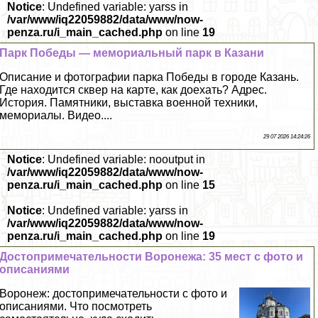
Notice
: Undefined variable: yarss in
/var/www/iq22059882/data/www/now-
penza.ru/i_main_cached.php
on line
19
Парк Победы — мемориальный парк в Казани
Описание и фотографии парка Победы в городе Казань.
Где находится сквер на карте, как доехать? Адрес.
История. Памятники, выставка военной техники,
мемориалы. Видео....
29 07 2026 14:24:26
Notice
: Undefined variable: nooutput in
/var/www/iq22059882/data/www/now-
penza.ru/i_main_cached.php
on line
15
Notice
: Undefined variable: yarss in
/var/www/iq22059882/data/www/now-
penza.ru/i_main_cached.php
on line
19
Достопримечательности Воронежа: 35 мест с фото и
описаниями
Воронеж: достопримечательности с фото и
описаниями. Что посмотреть