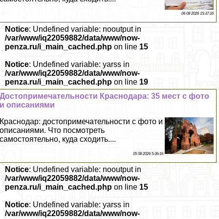
06 08 2026 15:37:16
Notice
: Undefined variable: nooutput in
/var/www/iq22059882/data/www/now-
penza.ru/i_main_cached.php
on line
15
Notice
: Undefined variable: yarss in
/var/www/iq22059882/data/www/now-
penza.ru/i_main_cached.php
on line
19
Достопримечательности Краснодара: 35 мест с фото
и описаниями
Краснодар: достопримечательности с фото и
описаниями. Что посмотреть
самостоятельно, куда сходить....
05 08 2026 5:36:16
Notice
: Undefined variable: nooutput in
/var/www/iq22059882/data/www/now-
penza.ru/i_main_cached.php
on line
15
Notice
: Undefined variable: yarss in
/var/www/iq22059882/data/www/now-