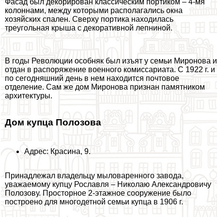
Фасад был декорирован классическим портиком – 4-мя
колоннами, между которыми располагались окна
хозяйских спален. Сверху портика находилась
треугольная крыша с декоративной лепниной.
В годы Революции особняк был изъят у семьи Миронова и
отдан в распоряжение военного комиссариата. С 1922 г. и
по сегодняшний день в нем находится почтовое
отделение. Сам же дом Миронова признан памятником
архитектуры.
Дом купца Полозова
Адрес: Красина, 9.
Принадлежал владельцу мыловаренного завода,
уважаемому купцу Рославля – Николаю Александровичу
Полозову. Просторное 2-этажное сооружение было
построено для многодетной семьи купца в 1906 г.