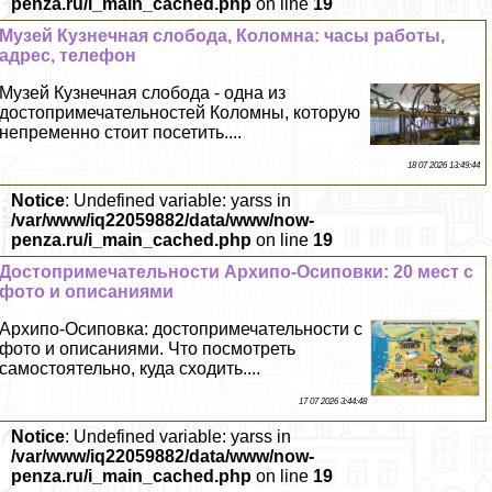
penza.ru/i_main_cached.php
on line
19
Музей Кузнечная слобода, Коломна: часы работы,
адрес, телефон
Музей Кузнечная слобода - одна из
достопримечательностей Коломны, которую
непременно стоит посетить....
18 07 2026 13:49:44
Notice
: Undefined variable: yarss in
/var/www/iq22059882/data/www/now-
penza.ru/i_main_cached.php
on line
19
Достопримечательности Архипо-Осиповки: 20 мест с
фото и описаниями
Архипо-Осиповка: достопримечательности с
фото и описаниями. Что посмотреть
самостоятельно, куда сходить....
17 07 2026 3:44:48
Notice
: Undefined variable: yarss in
/var/www/iq22059882/data/www/now-
penza.ru/i_main_cached.php
on line
19