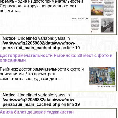
Кремль - одна из достопримечательностей
Серпухова, которую непременно стоит
посетить....
22 07 2026 2:11:39
Notice
: Undefined variable: yarss in
/var/www/iq22059882/data/www/now-
penza.ru/i_main_cached.php
on line
19
Достопримечательности Рыбинска: 30 мест с фото и
описаниями
Рыбинск: достопримечательности с фото и
описаниями. Что посмотреть
самостоятельно, куда сходить....
21 07 2026 11:59:37
Notice
: Undefined variable: yarss in
/var/www/iq22059882/data/www/now-
penza.ru/i_main_cached.php
on line
19
Авияа билет дешевле таджикистан