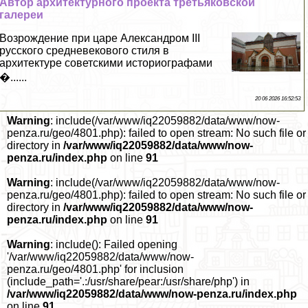
Автор архитектурного проекта третьяковской
галереи
Возрождение при царе Александром III
русского средневекового стиля в
архитектуре советскими историографами
�......
20 06 2026 16:52:53
Warning
: include(/var/www/iq22059882/data/www/now-
penza.ru/geo/4801.php): failed to open stream: No such file or
directory in
/var/www/iq22059882/data/www/now-
penza.ru/index.php
on line
91
Warning
: include(/var/www/iq22059882/data/www/now-
penza.ru/geo/4801.php): failed to open stream: No such file or
directory in
/var/www/iq22059882/data/www/now-
penza.ru/index.php
on line
91
Warning
: include(): Failed opening
'/var/www/iq22059882/data/www/now-
penza.ru/geo/4801.php' for inclusion
(include_path='.:/usr/share/pear:/usr/share/php') in
/var/www/iq22059882/data/www/now-penza.ru/index.php
on line
91