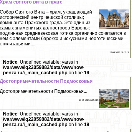
Храм святого вита в праге
Собор Святого Вита – храм, украшающий
исторический центр чешской столицы;
доминанта Пражского града. Это один из
самых знаменитых долгостроев Европы:
подлинная средневековая готика органично сочетается в
нем с элементами барокко и искусными неоготическими
стилизациями....
22 06 2026 19:10:15
Notice
: Undefined variable: yarss in
/var/www/iq22059882/data/www/now-
penza.ru/i_main_cached.php
on line
19
Достопримечательности Подмосковья
Достопримечательности Подмосковья...
21 06 2026 18:54:26
Notice
: Undefined variable: yarss in
/var/www/iq22059882/data/www/now-
penza.ru/i_main_cached.php
on line
19