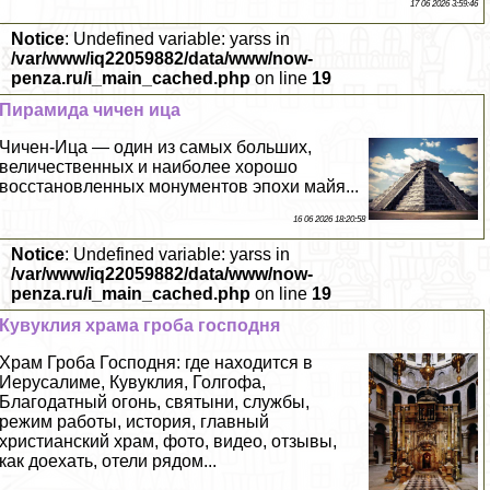
17 06 2026 3:59:46
Notice
: Undefined variable: yarss in
/var/www/iq22059882/data/www/now-
penza.ru/i_main_cached.php
on line
19
Пирамида чичен ица
Чичен-Ица — один из самых больших,
величественных и наиболее хорошо
восстановленных монументов эпохи майя...
16 06 2026 18:20:58
Notice
: Undefined variable: yarss in
/var/www/iq22059882/data/www/now-
penza.ru/i_main_cached.php
on line
19
Кувуклия храма гроба господня
Храм Гроба Господня: где находится в
Иерусалиме, Кувуклия, Голгофа,
Благодатный огонь, святыни, службы,
режим работы, история, главный
христианский храм, фото, видео, отзывы,
как доехать, отели рядом...