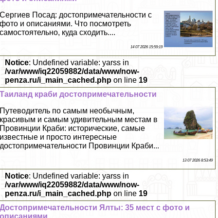
Сергиев Посад: достопримечательности с
фото и описаниями. Что посмотреть
самостоятельно, куда сходить....
14 07 2026 15:59:19
Notice
: Undefined variable: yarss in
/var/www/iq22059882/data/www/now-
penza.ru/i_main_cached.php
on line
19
Таиланд краби достопримечательности
Путеводитель по самым необычным,
красивым и самым удивительным местам в
Провинции Краби: исторические, самые
известные и просто интересные
достопримечательности Провинции Краби...
13 07 2026 8:53:49
Notice
: Undefined variable: yarss in
/var/www/iq22059882/data/www/now-
penza.ru/i_main_cached.php
on line
19
Достопримечательности Ялты: 35 мест с фото и
описаниями