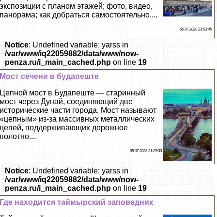
экспозиции с планом этажей; фото, видео,
панорама; как добраться самостоятельно....
06 07 2026 23:53:45
Notice
: Undefined variable: yarss in
/var/www/iq22059882/data/www/now-
penza.ru/i_main_cached.php
on line
19
Мост сечени в будапеште
Цепной мост в Будапеште — старинный
мост через Дунай, соединяющий две
исторические части города. Мост называют
«цепным» из-за массивных металлических
цепей, поддерживающих дорожное
полотно....
05 07 2026 21:29:33
Notice
: Undefined variable: yarss in
/var/www/iq22059882/data/www/now-
penza.ru/i_main_cached.php
on line
19
Где находится таймырский заповедник