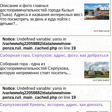
Описание и фото главных
достопримечательностей города Кызыл
(Тыва). Адреса и названия интересных мест.
Что посмотреть за день и куда пойти с
детьми?...
24 07 2026 3:21:18
Notice
: Undefined variable: yarss in
/var/www/iq22059882/data/www/now-
penza.ru/i_main_cached.php
on line
19
Соборная гора, Серпухов: адрес, фото, как добраться
Соборная гора - одна из
достопримечательностей Серпухова,
которую непременно стоит посетить....
23 07 2026 19:48:12
Notice
: Undefined variable: yarss in
/var/www/iq22059882/data/www/now-
penza.ru/i_main_cached.php
on line
19
Серпуховский Кремль: история, адрес, как доехать