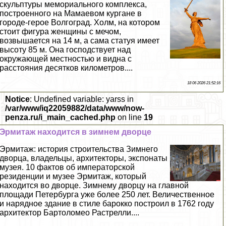
скульптуры мемориального комплекса,
построенного на Мамаевом кургане в
городе-герое Волгоград. Холм, на котором
стоит фигура женщины с мечом,
возвышается на 14 м, а сама статуя имеет
высоту 85 м. Она господствует над
окружающей местностью и видна с
расстояния десятков километров....
18 06 2026 21:52:16
Notice
: Undefined variable: yarss in
/var/www/iq22059882/data/www/now-
penza.ru/i_main_cached.php
on line
19
Эрмитаж находится в зимнем дворце
Эрмитаж: история строительства Зимнего
дворца, владельцы, архитекторы, экспонаты
музея. 10 фактов об императорской
резиденции и музее Эрмитаж, который
находится во дворце. Зимнему дворцу на главной
площади Петербурга уже более 250 лет. Величественное
и нарядное здание в стиле барокко построил в 1762 году
архитектор Бартоломео Растрелли....