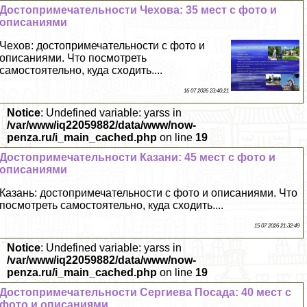
Достопримечательности Чехова: 35 мест с фото и
описаниями
Чехов: достопримечательности с фото и
описаниями. Что посмотреть
самостоятельно, куда сходить....
16 07 2026 23:40:21
Notice
: Undefined variable: yarss in
/var/www/iq22059882/data/www/now-
penza.ru/i_main_cached.php
on line
19
Достопримечательности Казани: 45 мест с фото и
описаниями
Казань: достопримечательности с фото и описаниями. Что
посмотреть самостоятельно, куда сходить....
15 07 2026 21:32:49
Notice
: Undefined variable: yarss in
/var/www/iq22059882/data/www/now-
penza.ru/i_main_cached.php
on line
19
Достопримечательности Сергиева Посада: 40 мест с
фото и описаниями