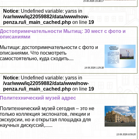
15 06 2026 19:38:17
Notice
: Undefined variable: yarss in
/var/www/iq22059882/data/www/now-
penza.ru/i_main_cached.php
on line
19
Достопримечательности Мытищ: 30 мест с фото и
описаниями
Мытищи: достопримечательности с фото и
описаниями. Что посмотреть
самостоятельно, куда сходить....
14 06 2026 1:29:38
Notice
: Undefined variable: yarss in
/var/www/iq22059882/data/www/now-
penza.ru/i_main_cached.php
on line
19
Политехнический музей адрес
Политехнический музей сегодня – это не
только коллекция экспонатов, лекции и
экскурсии, но и открытая площадка для
научных дискуссий,......
13 06 2026 8:59:20