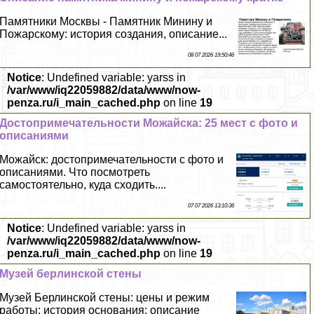
Памятники Москвы - Памятник Минину и
Пожарскому: история создания, описание...
08 07 2026 19:50:46
Notice
: Undefined variable: yarss in
/var/www/iq22059882/data/www/now-
penza.ru/i_main_cached.php
on line
19
Достопримечательности Можайска: 25 мест с фото и
описаниями
Можайск: достопримечательности с фото и
описаниями. Что посмотреть
самостоятельно, куда сходить....
07 07 2026 13:10:36
Notice
: Undefined variable: yarss in
/var/www/iq22059882/data/www/now-
penza.ru/i_main_cached.php
on line
19
Музей берлинской стены
Музей Берлинской стены: цены и режим
работы; история основания; описание