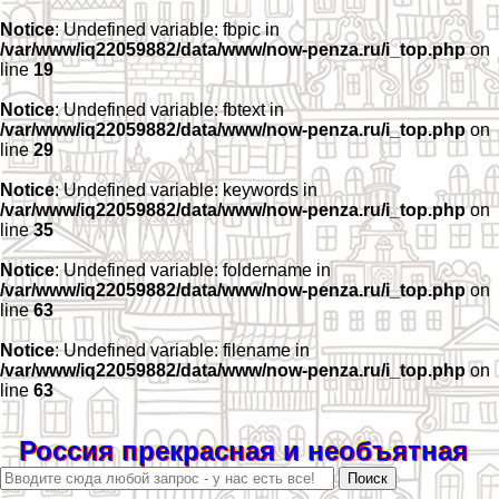
Notice
: Undefined variable: fbpic in
/var/www/iq22059882/data/www/now-penza.ru/i_top.php
on
line
19
Notice
: Undefined variable: fbtext in
/var/www/iq22059882/data/www/now-penza.ru/i_top.php
on
line
29
Notice
: Undefined variable: keywords in
/var/www/iq22059882/data/www/now-penza.ru/i_top.php
on
line
35
Notice
: Undefined variable: foldername in
/var/www/iq22059882/data/www/now-penza.ru/i_top.php
on
line
63
Notice
: Undefined variable: filename in
/var/www/iq22059882/data/www/now-penza.ru/i_top.php
on
line
63
Россия прекрасная и необъятная