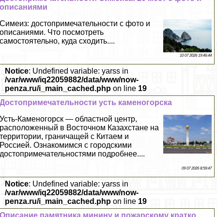
описаниями
Симеиз: достопримечательности с фото и
описаниями. Что посмотреть
самостоятельно, куда сходить....
10 07 2026 19:46:44
Notice
: Undefined variable: yarss in
/var/www/iq22059882/data/www/now-
penza.ru/i_main_cached.php
on line
19
Достопримечательности усть каменогорска
Усть-Каменогорск — областной центр,
расположенный в Восточном Казахстане на
территории, граничащей с Китаем и
Россией. Ознакомимся с городскими
достопримечательностями подробнее....
09 07 2026 8:59:47
Notice
: Undefined variable: yarss in
/var/www/iq22059882/data/www/now-
penza.ru/i_main_cached.php
on line
19
Описание памятника минину и пожарскому кратко