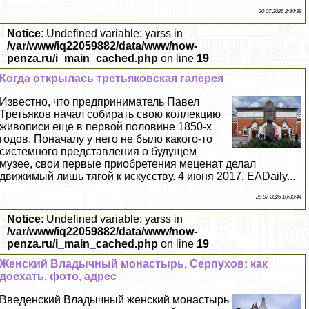
30 07 2026 2:34:39
Notice
: Undefined variable: yarss in
/var/www/iq22059882/data/www/now-
penza.ru/i_main_cached.php
on line
19
Когда открылась третьяковская галерея
Известно, что предприниматель Павел
Третьяков начал собирать свою коллекцию
живописи еще в первой половине 1850-х
годов. Поначалу у него не было какого-то
системного представления о будущем
музее, свои первые приобретения меценат делал
движимый лишь тягой к искусству. 4 июня 2017. EADaily...
29 07 2026 10:30:44
Notice
: Undefined variable: yarss in
/var/www/iq22059882/data/www/now-
penza.ru/i_main_cached.php
on line
19
Женский Владычный монастырь, Серпухов: как
доехать, фото, адрес
Введенский Владычный женский монастырь