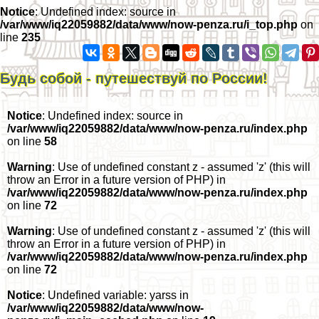
Notice
: Undefined index: source in
/var/www/iq22059882/data/www/now-penza.ru/i_top.php
on
line
235
Будь собой - путешествуй по России!
Notice
: Undefined index: source in
/var/www/iq22059882/data/www/now-penza.ru/index.php
on line
58
Warning
: Use of undefined constant z - assumed 'z' (this will
throw an Error in a future version of PHP) in
/var/www/iq22059882/data/www/now-penza.ru/index.php
on line
72
Warning
: Use of undefined constant z - assumed 'z' (this will
throw an Error in a future version of PHP) in
/var/www/iq22059882/data/www/now-penza.ru/index.php
on line
72
Notice
: Undefined variable: yarss in
/var/www/iq22059882/data/www/now-