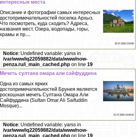
интересные места
Описание и фотографии самых интересных
достопримечательностей поселка Архыз.
Что посмотреть, куда сходить? Адреса,
названия мест. Озера, водопады, горы,
храмы и пр....
02 07 2026 2:59:58
Notice
: Undefined variable: yarss in
/var/www/iq22059882/data/www/now-
penza.ru/i_main_cached.php
on line
19
Мечеть султана омара али сайфуддина
Одна из самых ярких
достопримечательностей Брунея является
роскошная мечеть Султана Омара Али
Сайфуддина (Sultan Omar Ali Saifuddin
Mosque)...
01 07 2026 14:45:43
Notice
: Undefined variable: yarss in
/var/www/iq22059882/data/www/now-
penza.ru/i_main_cached.php
on line
19