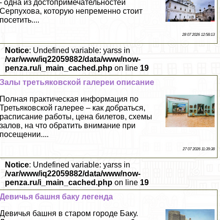
- одна из достопримечательностей
Серпухова, которую непременно стоит
посетить....
28 07 2026 12:58:13
Notice
: Undefined variable: yarss in
/var/www/iq22059882/data/www/now-
penza.ru/i_main_cached.php
on line
19
Залы третьяковской галереи описание
Полная пpaктическая информация по
Третьяковской галерее – как добраться,
расписание работы, цена билетов, схемы
залов, на что обратить внимание при
посещении....
27 07 2026 11:39:38
Notice
: Undefined variable: yarss in
/var/www/iq22059882/data/www/now-
penza.ru/i_main_cached.php
on line
19
Девичья башня баку легенда
Девичья башня в старом городе Баку.