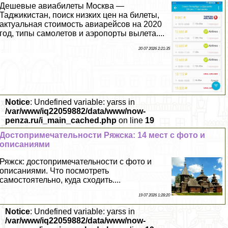
Дешевые авиабилеты Москва —
Таджикистан, поиск низких цен на билеты,
актуальная стоимость авиарейсов на 2020
год, типы самолетов и аэропорты вылета....
20 07 2026 2:21:35
Notice
: Undefined variable: yarss in
/var/www/iq22059882/data/www/now-
penza.ru/i_main_cached.php
on line
19
Достопримечательности Ряжска: 14 мест с фото и
описаниями
Ряжск: достопримечательности с фото и
описаниями. Что посмотреть
самостоятельно, куда сходить....
19 07 2026 1:28:20
Notice
: Undefined variable: yarss in
/var/www/iq22059882/data/www/now-