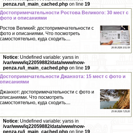
penza.ru/i_main_cached.php
on line
19
Достопримечательности Ростова Великого: 30 мест с
фото и описаниями
Ростов Великий: достопримечательности с
фото и описаниями. Что посмотреть
самостоятельно, куда сходить....
26 06 2026 3:51:59
Notice
: Undefined variable: yarss in
/var/www/iq22059882/data/www/now-
penza.ru/i_main_cached.php
on line
19
Достопримечательности Джанхота: 15 мест с фото и
описаниями
Джанхот: достопримечательности с фото и
описаниями. Что посмотреть
самостоятельно, куда сходить....
25 06 2026 7:25:20
Notice
: Undefined variable: yarss in
/var/www/iq22059882/data/www/now-
penza.ru/i_main_cached.php
on line
19