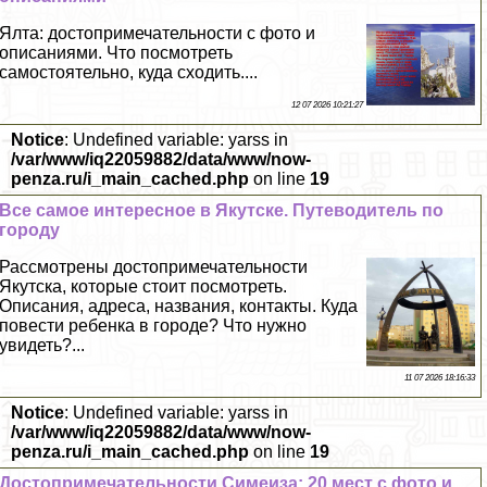
Ялта: достопримечательности с фото и
описаниями. Что посмотреть
самостоятельно, куда сходить....
12 07 2026 10:21:27
Notice
: Undefined variable: yarss in
/var/www/iq22059882/data/www/now-
penza.ru/i_main_cached.php
on line
19
Все самое интересное в Якутске. Путеводитель по
городу
Рассмотрены достопримечательности
Якутска, которые стоит посмотреть.
Описания, адреса, названия, контакты. Куда
повести ребенка в городе? Что нужно
увидеть?...
11 07 2026 18:16:33
Notice
: Undefined variable: yarss in
/var/www/iq22059882/data/www/now-
penza.ru/i_main_cached.php
on line
19
Достопримечательности Симеиза: 20 мест с фото и