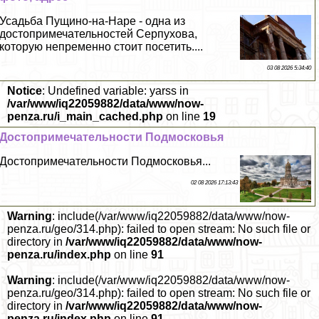
Усадьба Пущино-на-Наре - одна из
достопримечательностей Серпухова,
которую непременно стоит посетить....
03 08 2026 5:34:40
Notice
: Undefined variable: yarss in
/var/www/iq22059882/data/www/now-
penza.ru/i_main_cached.php
on line
19
Достопримечательности Подмосковья
Достопримечательности Подмосковья...
02 08 2026 17:13:43
Warning
: include(/var/www/iq22059882/data/www/now-
penza.ru/geo/314.php): failed to open stream: No such file or
directory in
/var/www/iq22059882/data/www/now-
penza.ru/index.php
on line
91
Warning
: include(/var/www/iq22059882/data/www/now-
penza.ru/geo/314.php): failed to open stream: No such file or
directory in
/var/www/iq22059882/data/www/now-
penza.ru/index.php
on line
91