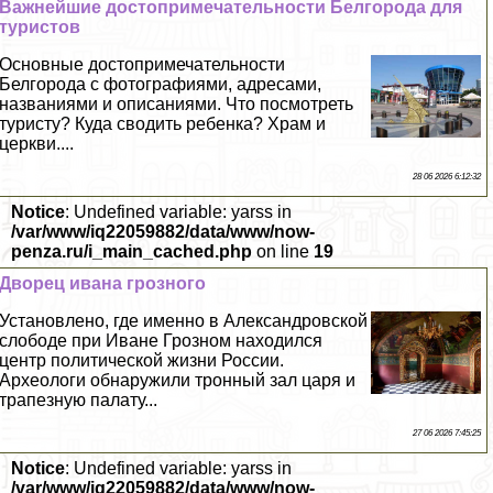
Важнейшие достопримечательности Белгорода для
туристов
Основные достопримечательности
Белгорода с фотографиями, адресами,
названиями и описаниями. Что посмотреть
туристу? Куда сводить ребенка? Храм и
церкви....
28 06 2026 6:12:32
Notice
: Undefined variable: yarss in
/var/www/iq22059882/data/www/now-
penza.ru/i_main_cached.php
on line
19
Дворец ивана грозного
Установлено, где именно в Александровской
слободе при Иване Грозном находился
центр политической жизни России.
Археологи обнаружили тронный зал царя и
трапезную палату...
27 06 2026 7:45:25
Notice
: Undefined variable: yarss in
/var/www/iq22059882/data/www/now-