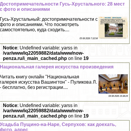
Достопримечательности Гусь-Хрустального: 28 мест
с фото и описаниями
Гусь-Хрустальный: достопримечательности с
фото и описаниями. Что посмотреть
самостоятельно, куда сходить....
05 08 2026 7:10:54
Notice
: Undefined variable: yarss in
/var/www/iq22059882/data/www/now-
penza.ru/i_main_cached.php
on line
19
Национальная галерея искусства произведения
Читать книгу онлайн "Национальная
галерея искусства Вашингтон" - Пуликова Л.
- бесплатно, без регистрации....
04 08 2026 19:38:24
Notice
: Undefined variable: yarss in
/var/www/iq22059882/data/www/now-
penza.ru/i_main_cached.php
on line
19
Усадьба Пущино-на-Наре, Серпухов: как доехать,
фото, адрес