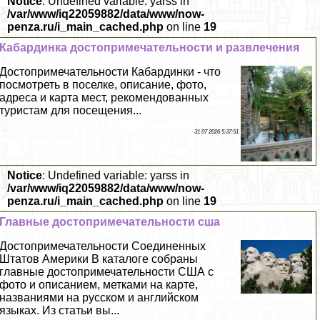
Notice
: Undefined variable: yarss in
/var/www/iq22059882/data/www/now-
penza.ru/i_main_cached.php
on line
19
Кабардинка достопримечательности и развлечения
Достопримечательности Кабардинки - что
посмотреть в поселке, описание, фото,
адреса и карта мест, рекомендованных
туристам для посещения...
31 07 2026 5:37:51
Notice
: Undefined variable: yarss in
/var/www/iq22059882/data/www/now-
penza.ru/i_main_cached.php
on line
19
Главные достопримечательности сша
Достопримечательности Соединенных
Штатов Америки В каталоге собраны
главные достопримечательности США с
фото и описанием, метками на карте,
названиями на русском и английском
языках. Из статьи вы...