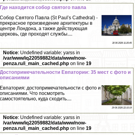
Где находится собор святого павла
Собор Святого Павла (St Paul's Cathedral) -
прекрасное произведение архитектуры в
центре Лондона, а также действующая
церковь, где проходят службы....
30 06 2026 11:20:45
Notice
: Undefined variable: yarss in
/var/www/iq22059882/data/www/now-
penza.ru/i_main_cached.php
on line
19
Достопримечательности Евпатории: 35 мест с фото и
описаниями
Евпатория: достопримечательности с фото и
описаниями. Что посмотреть
самостоятельно, куда сходить....
29 06 2026 22:10:19
Notice
: Undefined variable: yarss in
/var/www/iq22059882/data/www/now-
penza.ru/i_main_cached.php
on line
19