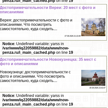
penza.ru/i_main_cached.php
on line
19
Достопримечательности Вереи: 20 мест с фото и
описаниями
Верея: достопримечательности с фото и
описаниями. Что посмотреть
самостоятельно, куда сходить....
07 08 2026 21:10:49
Notice
: Undefined variable: yarss in
/var/www/iq22059882/data/www/now-
penza.ru/i_main_cached.php
on line
19
Достопримечательности Новокузнецка: 35 мест с
фото и описаниями
Новокузнецк: достопримечательности с
фото и описаниями. Что посмотреть
самостоятельно, куда сходить....
06 08 2026 23:43:47
Notice
: Undefined variable: yarss in
/var/www/iq22059882/data/www/now-
penza.ru/i_main_cached.php
on line
19