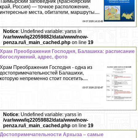
Таймырский заповедник (Красноярский
край, Россия) — точное расположение,
интересные места, обитатели, маршруты....
04 07 2026 14:10:48
Notice
: Undefined variable: yarss in
/var/www/iq22059882/data/www/now-
penza.ru/i_main_cached.php
on line
19
Храм Преображения Господня, Балашиха: расписание
богослужений, адрес, фото
Храм Преображения Господня - одна из
достопримечательностей Балашихи,
которую непременно стоит посетить....
03 07 2026 22:52:47
Notice
: Undefined variable: yarss in
/var/www/iq22059882/data/www/now-
penza.ru/i_main_cached.php
on line
19
Достопримечательности Архыза – самые