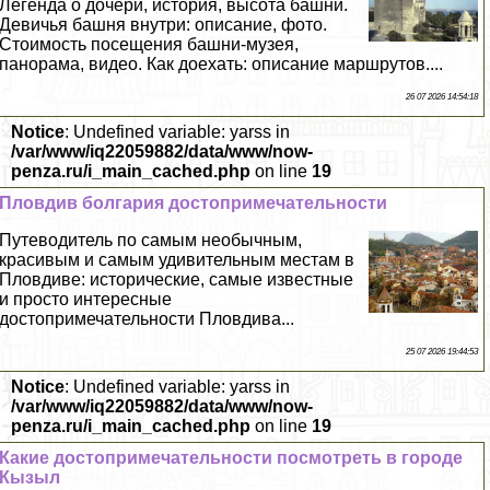
Легенда о дочери, история, высота башни.
Девичья башня внутри: описание, фото.
Стоимость посещения башни-музея,
панорама, видео. Как доехать: описание маршрутов....
26 07 2026 14:54:18
Notice
: Undefined variable: yarss in
/var/www/iq22059882/data/www/now-
penza.ru/i_main_cached.php
on line
19
Пловдив болгария достопримечательности
Путеводитель по самым необычным,
красивым и самым удивительным местам в
Пловдиве: исторические, самые известные
и просто интересные
достопримечательности Пловдива...
25 07 2026 19:44:53
Notice
: Undefined variable: yarss in
/var/www/iq22059882/data/www/now-
penza.ru/i_main_cached.php
on line
19
Какие достопримечательности посмотреть в городе
Кызыл