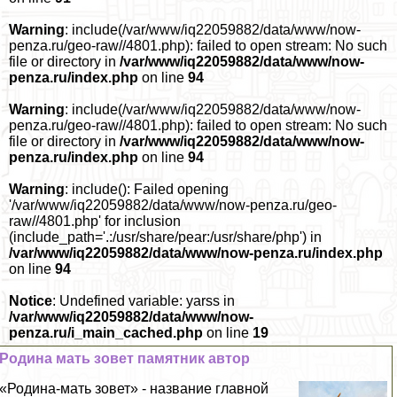
Warning
: include(/var/www/iq22059882/data/www/now-
penza.ru/geo-raw//4801.php): failed to open stream: No such
file or directory in
/var/www/iq22059882/data/www/now-
penza.ru/index.php
on line
94
Warning
: include(/var/www/iq22059882/data/www/now-
penza.ru/geo-raw//4801.php): failed to open stream: No such
file or directory in
/var/www/iq22059882/data/www/now-
penza.ru/index.php
on line
94
Warning
: include(): Failed opening
'/var/www/iq22059882/data/www/now-penza.ru/geo-
raw//4801.php' for inclusion
(include_path='.:/usr/share/pear:/usr/share/php') in
/var/www/iq22059882/data/www/now-penza.ru/index.php
on line
94
Notice
: Undefined variable: yarss in
/var/www/iq22059882/data/www/now-
penza.ru/i_main_cached.php
on line
19
Родина мать зовет памятник автор
«Родина-мать зовет» - название главной