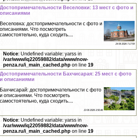
Достопримечательности Веселовки: 13 мест с фото и
описаниями
Веселовка: достопримечательности с фото и
описаниями. Что посмотреть
самостоятельно, куда сходить....
24 06 2026 7:17:59
Notice
: Undefined variable: yarss in
/var/www/iq22059882/data/www/now-
penza.ru/i_main_cached.php
on line
19
Достопримечательности Бахчисарая: 25 мест с фото
и описаниями
Бахчисарай: достопримечательности с фото
и описаниями. Что посмотреть
самостоятельно, куда сходить....
23 06 2026 3:50:46
Notice
: Undefined variable: yarss in
/var/www/iq22059882/data/www/now-
penza.ru/i_main_cached.php
on line
19