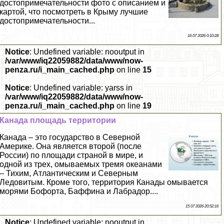
достопримечательности фото с описанием и
картой, что посмотреть в Крыму лучшие
достопримечательности...
16 07 2026 0:10:28
Notice
: Undefined variable: nooutput in
/var/www/iq22059882/data/www/now-
penza.ru/i_main_cached.php
on line
15
Notice
: Undefined variable: yarss in
/var/www/iq22059882/data/www/now-
penza.ru/i_main_cached.php
on line
19
Канада площадь территории
Канада – это государство в Северной
Америке. Она является второй (после
России) по площади страной в мире, и
одной из трех, омываемых тремя океанами
– Тихим, Атлантическим и Северным
Ледовитым. Кроме того, территория Канады омывается
морями Бофорта, Баффина и Лабрадор....
15 07 2026 20:52:16
Notice
: Undefined variable: nooutput in