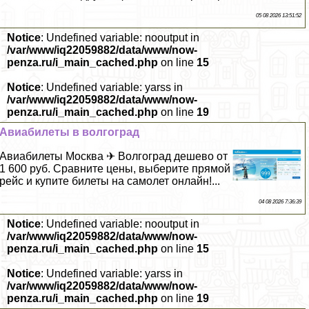
05 08 2026 13:51:52
Notice
: Undefined variable: nooutput in
/var/www/iq22059882/data/www/now-
penza.ru/i_main_cached.php
on line
15
Notice
: Undefined variable: yarss in
/var/www/iq22059882/data/www/now-
penza.ru/i_main_cached.php
on line
19
Авиабилеты в волгоград
Авиабилеты Москва ✈ Волгоград дешево от
1 600 руб. Сравните цены, выберите прямой
рейс и купите билеты на самолет онлайн!...
04 08 2026 7:36:39
Notice
: Undefined variable: nooutput in
/var/www/iq22059882/data/www/now-
penza.ru/i_main_cached.php
on line
15
Notice
: Undefined variable: yarss in
/var/www/iq22059882/data/www/now-
penza.ru/i_main_cached.php
on line
19