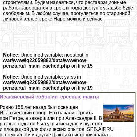
строителями. Будем надеяться, что реставрационные
работы завершатся в срок, и тогда доступ к усадьбе будет
свободным. В любом случае, прогуляться по старинной
липовой аллее к реке Наре можно и сейчас.
Notice
: Undefined variable: nooutput in
/var/www/iq22059882/data/www/now-
penza.ru/i_main_cached.php
on line
15
Notice
: Undefined variable: yarss in
/var/www/iq22059882/data/www/now-
penza.ru/i_main_cached.php
on line
19
Исаакиевский собор интересные факты
Ровно 156 лет назад был освящен
Исаакиевский собор. Его начали строить
при Петре, а завершили при Александре II. В
разные годы он был укрытием для искусства
и площадкой для физических опытов. SPB.AIF.RU
вспомнил эти и другие факты из истории храма....