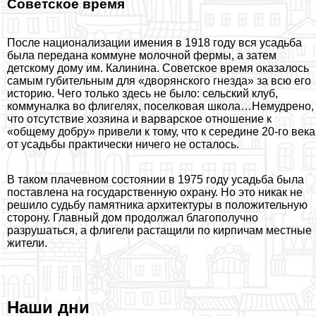
Советское время
После национализации имения в 1918 году вся усадьба
была передана коммуне молочной фермы, а затем
детскому дому им. Калинина. Советское время оказалось
самым губительным для «дворянского гнезда» за всю его
историю. Чего только здесь не было: сельский клуб,
коммуналка во флигелях, поселковая школа…Немудрено,
что отсутствие хозяина и варварское отношение к
«общему добру» привели к тому, что к середине 20-го века
от усадьбы пpaктически ничего не осталось.
В таком плачевном состоянии в 1975 году усадьба была
поставлена на государственную охрану. Но это никак не
решило судьбу памятника архитектуры в положительную
сторону. Главный дом продолжал благополучно
разрушаться, а флигели растащили по кирпичам местные
жители.
Наши дни