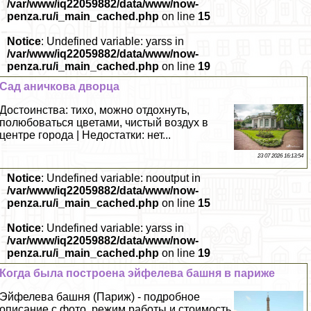
/var/www/iq22059882/data/www/now-
penza.ru/i_main_cached.php
on line
15
Notice
: Undefined variable: yarss in
/var/www/iq22059882/data/www/now-
penza.ru/i_main_cached.php
on line
19
Сад аничкова дворца
Достоинства: тихо, можно отдохнуть,
полюбоваться цветами, чистый воздух в
центре города | Недостатки: нет...
23 07 2026 16:13:54
Notice
: Undefined variable: nooutput in
/var/www/iq22059882/data/www/now-
penza.ru/i_main_cached.php
on line
15
Notice
: Undefined variable: yarss in
/var/www/iq22059882/data/www/now-
penza.ru/i_main_cached.php
on line
19
Когда была построена эйфелева башня в париже
Эйфелева башня (Париж) - подробное
описание с фото, режим работы и стоимость