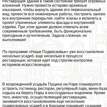
Реставрация зданий в таком состоянии требует огромных
вложений. Нужно провести историко-архивные
изыскания, чтобы вернуть зданию его первоначальный
вид, провести все инженерные работы, построить заново
все внутренние перекрытия, найти эскизы и включить в
проект утраченные элементы фасада и внутренней
отделки. При этом здание должно отвечать всем
современным требованиям, быть функционально
пригодным и аутентичным. Задача сложная, но
выполнимая!
По программе «Наше Подмосковье» уже восстановлено
несколько усадеб, еще несколько в процессе
реставрации, которая идет под строгим контролем
историков-искусствоведов.
В возрожденной усадьбе Пущино на Наре планируется
устроить гостиницу, ресторан, регулярный парк, мини-база
отдыха на берегу Нары и воссозданных водоемов. Кроме
того, инвестор, осуществляющий реставрацию,
занимается восстановлением еще нескольких
подмосковных усадеб и в будущем планирует создание