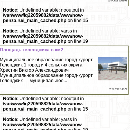
09 07 2026 22:36:46
Notice
: Undefined variable: nooutput in
/var/www/iq22059882/data/www/now-
penza.ru/i_main_cached.php
on line
15
Notice
: Undefined variable: yarss in
/var/www/iq22059882/data/www/now-
penza.ru/i_main_cached.php
on line
19
Площадь геленджика в км2
Муниципальное образование город-курорт
Геленджик 1 город и 4 сельских округа
Хрестин Виктор Александрович
Муниципальное образование город-курорт
Геленджик — муниципальное...
08 07 2026 3:37:23
Notice
: Undefined variable: nooutput in
/var/www/iq22059882/data/www/now-
penza.ru/i_main_cached.php
on line
15
Notice
: Undefined variable: yarss in
/var/www/iq22059882/data/www/now-
penza.ru/i_main_cached.php
on line
19