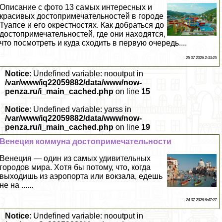
Описание с фото 13 самых интересных и
красивых достопримечательностей в городе
Туапсе и его окрестностях. Как добраться до
достопримечательностей, где они находятся,
что посмотреть и куда сходить в первую очередь....
25 07 2026 2:33:25
Notice
: Undefined variable: nooutput in
/var/www/iq22059882/data/www/now-
penza.ru/i_main_cached.php
on line
15
Notice
: Undefined variable: yarss in
/var/www/iq22059882/data/www/now-
penza.ru/i_main_cached.php
on line
19
Венеция коммуна достопримечательности
Венеция — один из самых удивительных
городов мира. Хотя бы потому, что, когда
выходишь из аэропорта или вокзала, едешь
не на ......
24 07 2026 6:47:27
Notice
: Undefined variable: nooutput in