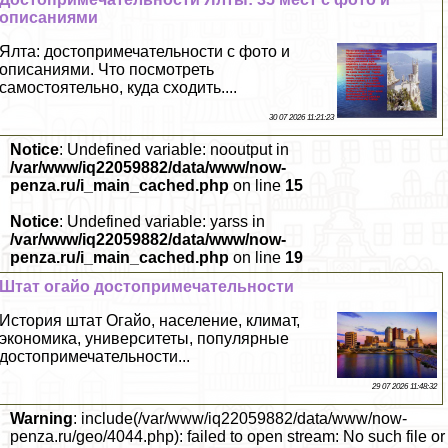
описаниями
Ялта: достопримечательности с фото и
описаниями. Что посмотреть
самостоятельно, куда сходить....
30 07 2026 11:21:23
Notice
: Undefined variable: nooutput in
/var/www/iq22059882/data/www/now-
penza.ru/i_main_cached.php
on line
15
Notice
: Undefined variable: yarss in
/var/www/iq22059882/data/www/now-
penza.ru/i_main_cached.php
on line
19
Штат огайо достопримечательности
История штат Огайо, население, климат,
экономика, университеты, популярные
достопримечательности...
29 07 2026 11:48:32
Warning
: include(/var/www/iq22059882/data/www/now-
penza.ru/geo/4044.php): failed to open stream: No such file or