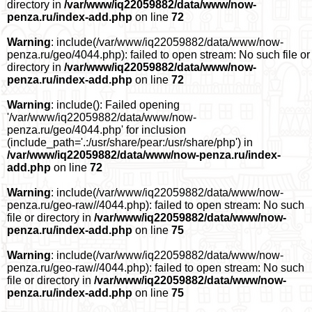
directory in
/var/www/iq22059882/data/www/now-
penza.ru/index-add.php
on line
72
Warning
: include(/var/www/iq22059882/data/www/now-
penza.ru/geo/4044.php): failed to open stream: No such file or
directory in
/var/www/iq22059882/data/www/now-
penza.ru/index-add.php
on line
72
Warning
: include(): Failed opening
'/var/www/iq22059882/data/www/now-
penza.ru/geo/4044.php' for inclusion
(include_path='.:/usr/share/pear:/usr/share/php') in
/var/www/iq22059882/data/www/now-penza.ru/index-
add.php
on line
72
Warning
: include(/var/www/iq22059882/data/www/now-
penza.ru/geo-raw//4044.php): failed to open stream: No such
file or directory in
/var/www/iq22059882/data/www/now-
penza.ru/index-add.php
on line
75
Warning
: include(/var/www/iq22059882/data/www/now-
penza.ru/geo-raw//4044.php): failed to open stream: No such
file or directory in
/var/www/iq22059882/data/www/now-
penza.ru/index-add.php
on line
75