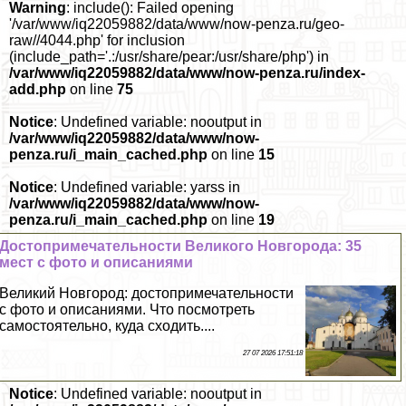
Warning
: include(): Failed opening
'/var/www/iq22059882/data/www/now-penza.ru/geo-
raw//4044.php' for inclusion
(include_path='.:/usr/share/pear:/usr/share/php') in
/var/www/iq22059882/data/www/now-penza.ru/index-
add.php
on line
75
Notice
: Undefined variable: nooutput in
/var/www/iq22059882/data/www/now-
penza.ru/i_main_cached.php
on line
15
Notice
: Undefined variable: yarss in
/var/www/iq22059882/data/www/now-
penza.ru/i_main_cached.php
on line
19
Достопримечательности Великого Новгорода: 35
мест с фото и описаниями
Великий Новгород: достопримечательности
с фото и описаниями. Что посмотреть
самостоятельно, куда сходить....
27 07 2026 17:51:18
Notice
: Undefined variable: nooutput in