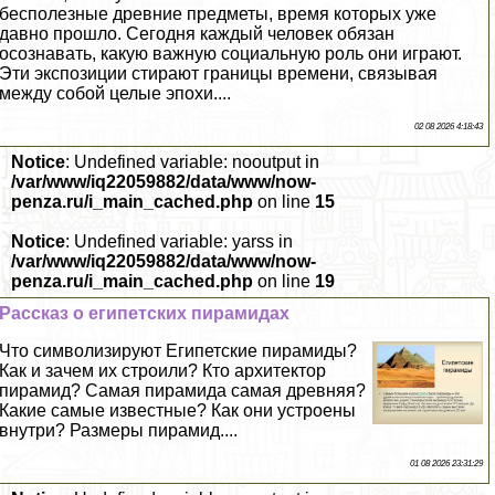
бесполезные древние предметы, время которых уже
давно прошло. Сегодня каждый человек обязан
осознавать, какую важную социальную роль они играют.
Эти экспозиции стирают границы времени, связывая
между собой целые эпохи....
02 08 2026 4:18:43
Notice
: Undefined variable: nooutput in
/var/www/iq22059882/data/www/now-
penza.ru/i_main_cached.php
on line
15
Notice
: Undefined variable: yarss in
/var/www/iq22059882/data/www/now-
penza.ru/i_main_cached.php
on line
19
Рассказ о египетских пирамидах
Что символизируют Египетские пирамиды?
Как и зачем их строили? Кто архитектор
пирамид? Самая пирамида самая древняя?
Какие самые известные? Как они устроены
внутри? Размеры пирамид....
01 08 2026 23:31:29