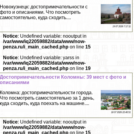
Новокузнецк: достопримечательности с
фото и описаниями. Что посмотреть
самостоятельно, куда сходить....
19 07 2026 7:17:11
Notice
: Undefined variable: nooutput in
/var/www/iq22059882/data/www/now-
penza.ru/i_main_cached.php
on line
15
Notice
: Undefined variable: yarss in
/var/www/iq22059882/data/www/now-
penza.ru/i_main_cached.php
on line
19
Достопримечательности Коломны: 39 мест с фото и
описаниями
Коломна: достопримечательности города.
Что посмотреть самостоятельно за 1 день,
куда сходить, куда поехать на машине....
18 07 2026 22:40:51
Notice
: Undefined variable: nooutput in
/var/www/iq22059882/data/www/now-
penza.ru/i_main_cached.php
on line
15