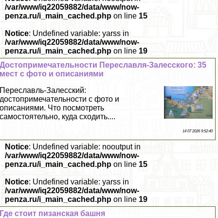
/var/www/iq22059882/data/www/now-
penza.ru/i_main_cached.php
on line
15
Notice
: Undefined variable: yarss in
/var/www/iq22059882/data/www/now-
penza.ru/i_main_cached.php
on line
19
Достопримечательности Переславля-Залесского: 35
мест с фото и описаниями
Переславль-Залесский:
достопримечательности с фото и
описаниями. Что посмотреть
самостоятельно, куда сходить....
14 07 2026 9:52:40
Notice
: Undefined variable: nooutput in
/var/www/iq22059882/data/www/now-
penza.ru/i_main_cached.php
on line
15
Notice
: Undefined variable: yarss in
/var/www/iq22059882/data/www/now-
penza.ru/i_main_cached.php
on line
19
Где стоит пизанская башня