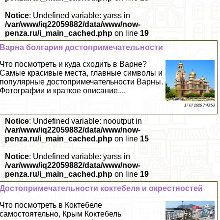
Notice
: Undefined variable: yarss in
/var/www/iq22059882/data/www/now-
penza.ru/i_main_cached.php
on line
19
Варна болгария достопримечательности
Что посмотреть и куда сходить в Варне?
Самые красивые места, главные символы и
популярные достопримечательности Варны.
Фотографии и краткое описание....
17 07 2026 7:43:53
Notice
: Undefined variable: nooutput in
/var/www/iq22059882/data/www/now-
penza.ru/i_main_cached.php
on line
15
Notice
: Undefined variable: yarss in
/var/www/iq22059882/data/www/now-
penza.ru/i_main_cached.php
on line
19
Достопримечательности коктебеля и окрестностей
Что посмотреть в Коктебеле
самостоятельно, Крым Коктебель