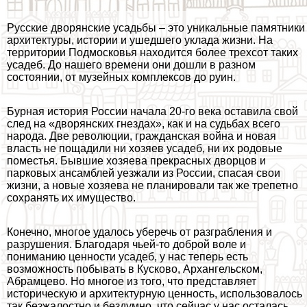
Русские дворянские усадьбы – это уникальные памятники
архитектуры, истории и ушедшего уклада жизни. На
территории Подмосковья находится более трехсот таких
усадеб. До нашего времени они дошли в разном
состоянии, от музейных комплексов до руин.
Бурная история России начала 20-го века оставила свой
след на «дворянских гнездах», как и на судьбах всего
народа. Две революции, гражданская война и новая
власть не пощадили ни хозяев усадеб, ни их родовые
поместья. Бывшие хозяева прекрасных дворцов и
парковых ансамблей уезжали из России, спасая свои
жизни, а новые хозяева не планировали так же трепетно
сохранять их имущество.
Конечно, многое удалось уберечь от разграбления и
разрушения. Благодаря чьей-то доброй воле и
пониманию ценности усадеб, у нас теперь есть
возможность побывать в Кусково, Архангельском,
Абрамцево. Но многое из того, что представляет
историческую и архитектурную ценность, использовалось
так безжалостно и бездумно, что сейчас у нас осталась