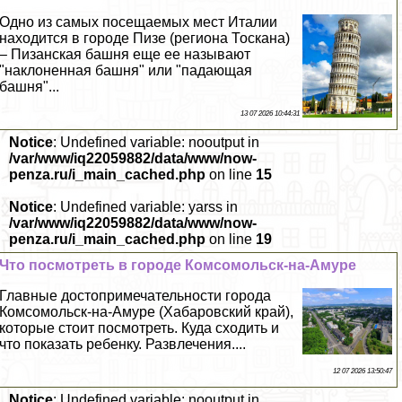
Одно из самых посещаемых мест Италии
находится в городе Пизе (региона Тоскана)
– Пизанская башня еще ее называют
"наклоненная башня" или "падающая
башня"...
13 07 2026 10:44:31
Notice
: Undefined variable: nooutput in
/var/www/iq22059882/data/www/now-
penza.ru/i_main_cached.php
on line
15
Notice
: Undefined variable: yarss in
/var/www/iq22059882/data/www/now-
penza.ru/i_main_cached.php
on line
19
Что посмотреть в городе Комсомольск-на-Амуре
Главные достопримечательности города
Комсомольск-на-Амуре (Хабаровский край),
которые стоит посмотреть. Куда сходить и
что показать ребенку. Развлечения....
12 07 2026 13:50:47
Notice
: Undefined variable: nooutput in