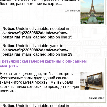
билетов, расположение на карте....
22 07 2026 8:34:41
Notice
: Undefined variable: nooutput in
/var/www/iq22059882/data/www/now-
penza.ru/i_main_cached.php
on line
15
Notice
: Undefined variable: yarss in
/var/www/iq22059882/data/www/now-
penza.ru/i_main_cached.php
on line
19
Третьяковская галерея картины с описанием
смотреть
Не хватит и целого дня, чтобы осмотреть
бесконечные залы двух зданий самого
знаменитого музея Москвы. Мы выбрали
картины, мимо которых не проходит ни один
посетитель....
21 07 2026 10:52:36
Notice
: Undefined variable: nooutput in