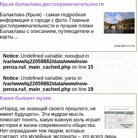
Крым балаклава достопримечательности
Балаклава (Крым) - самая подробная
информация о городе с фото. Главные
достопримечательности и лучшие пляжи
Балаклавы с описанием, путеводители и
карты....
03 08 2026 17:17:41
Notice
: Undefined variable: nooutput in
/var/www/iq22059882/data/www/now-
penza.ru/i_main_cached.php
on line
15
Notice
: Undefined variable: yarss in
/var/www/iq22059882/data/www/now-
penza.ru/i_main_cached.php
on line
19
Какие бывают музеи
«Народ, не знающий своего прошлого, не
имеет будущего». Эта мудрая мысль
помогает понять, какую важную роль играет
история в жизни современного общества.
Нет оправдания тем людям, которые
считают, что музейные экспонаты – это всего лишь