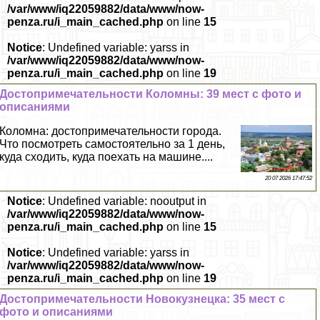
/var/www/iq22059882/data/www/now-
penza.ru/i_main_cached.php
on line
15
Notice
: Undefined variable: yarss in
/var/www/iq22059882/data/www/now-
penza.ru/i_main_cached.php
on line
19
Достопримечательности Коломны: 39 мест с фото и
описаниями
Коломна: достопримечательности города.
Что посмотреть самостоятельно за 1 день,
куда сходить, куда поехать на машине....
20 07 2026 17:47:52
Notice
: Undefined variable: nooutput in
/var/www/iq22059882/data/www/now-
penza.ru/i_main_cached.php
on line
15
Notice
: Undefined variable: yarss in
/var/www/iq22059882/data/www/now-
penza.ru/i_main_cached.php
on line
19
Достопримечательности Новокузнецка: 35 мест с
фото и описаниями