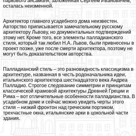
паркового ансамбля, заложенная Сергеем Ивановичем,
осталась неизменной.
Архитектор главного усадебного дома неизвестен.
Авторство приписывается замечательному русскому
архитектору Львову, но документальных подтверждений
этому нет. Кроме того, все элементы палладианского
стиля, который так любил Н.А. Львов, были привнесены в
проект позже, уже после cмepти архитектора, поэтому не
могут быть доказательством авторства.
Палладианский стиль – это разновидность классицизма в
архитектуре, названная в честь родоначальника идеи,
итальянского архитектора шестнадцатого века Андреа
Палладио. Строгое следование симметрии и принципам
классической храмовой архитектуры Древней Греции и
Рима – вот отличительные особенности палладианства. В
усадебном доме и сейчас можно увидеть черты этого
стиля – низкий фронтон над греческим портиком,
трехчастные окна, итальянские арки в цокольной части
здания.