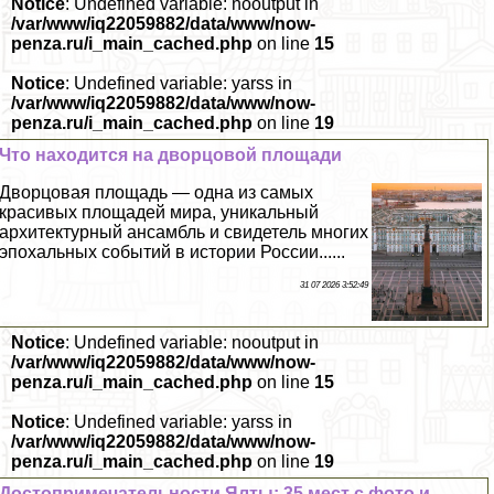
Notice
: Undefined variable: nooutput in
/var/www/iq22059882/data/www/now-
penza.ru/i_main_cached.php
on line
15
Notice
: Undefined variable: yarss in
/var/www/iq22059882/data/www/now-
penza.ru/i_main_cached.php
on line
19
Что находится на дворцовой площади
Дворцовая площадь — одна из самых
красивых площадей мира, уникальный
архитектурный ансамбль и свидетель многих
эпохальных событий в истории России......
31 07 2026 3:52:49
Notice
: Undefined variable: nooutput in
/var/www/iq22059882/data/www/now-
penza.ru/i_main_cached.php
on line
15
Notice
: Undefined variable: yarss in
/var/www/iq22059882/data/www/now-
penza.ru/i_main_cached.php
on line
19
Достопримечательности Ялты: 35 мест с фото и