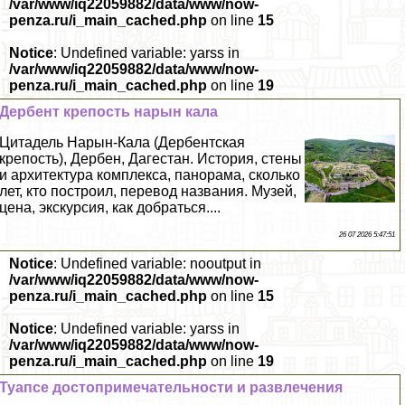
/var/www/iq22059882/data/www/now-
penza.ru/i_main_cached.php
on line
15
Notice
: Undefined variable: yarss in
/var/www/iq22059882/data/www/now-
penza.ru/i_main_cached.php
on line
19
Дербент крепость нарын кала
Цитадель Нарын-Кала (Дербентская
крепость), Дербен, Дагестан. История, стены
и архитектура комплекса, панорама, сколько
лет, кто построил, перевод названия. Музей,
цена, экскурсия, как добраться....
26 07 2026 5:47:51
Notice
: Undefined variable: nooutput in
/var/www/iq22059882/data/www/now-
penza.ru/i_main_cached.php
on line
15
Notice
: Undefined variable: yarss in
/var/www/iq22059882/data/www/now-
penza.ru/i_main_cached.php
on line
19
Туапсе достопримечательности и развлечения