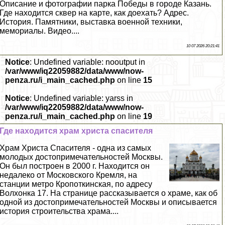
Описание и фотографии парка Победы в городе Казань.
Где находится сквер на карте, как доехать? Адрес.
История. Памятники, выставка военной техники,
мемориалы. Видео....
10 07 2026 20:21:41
Notice
: Undefined variable: nooutput in
/var/www/iq22059882/data/www/now-
penza.ru/i_main_cached.php
on line
15
Notice
: Undefined variable: yarss in
/var/www/iq22059882/data/www/now-
penza.ru/i_main_cached.php
on line
19
Где находится храм христа спасителя
Храм Христа Спасителя - одна из самых
молодых достопримечательностей Москвы.
Он был построен в 2000 г. Находится он
недалеко от Московского Кремля, на
станции метро Кропоткинская, по адресу
Волхонка 17. На странице рассказывается о храме, как об
одной из достопримечательностей Москвы и описывается
история строительства храма....