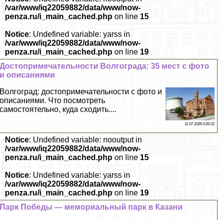
/var/www/iq22059882/data/www/now-
penza.ru/i_main_cached.php
on line
15
Notice
: Undefined variable: yarss in
/var/www/iq22059882/data/www/now-
penza.ru/i_main_cached.php
on line
19
Достопримечательности Волгограда: 35 мест с фото
и описаниями
Волгоград: достопримечательности с фото и
описаниями. Что посмотреть
самостоятельно, куда сходить....
11 07 2026 0:20:31
Notice
: Undefined variable: nooutput in
/var/www/iq22059882/data/www/now-
penza.ru/i_main_cached.php
on line
15
Notice
: Undefined variable: yarss in
/var/www/iq22059882/data/www/now-
penza.ru/i_main_cached.php
on line
19
Парк Победы — мемориальный парк в Казани