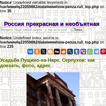
Notice
: Undefined variable: keywords in
/var/www/iq22059882/data/www/now-penza.ru/i_top.php
on
line
35
Россия прекрасная и необъятная
Notice
: Undefined index: source in
/var/www/iq22059882/data/www/now-penza.ru/i_top.php
on
line
235
Усадьба Пущино-на-Наре, Серпухов: как
доехать, фото, адрес