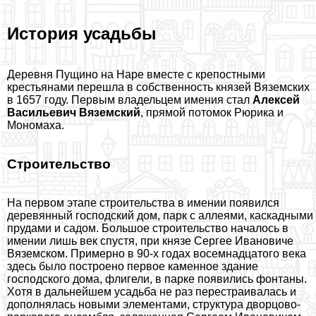
История усадьбы
Деревня Пущино на Наре вместе с крепостными
крестьянами перешла в собственность князей Вяземских
в 1657 году. Первым владельцем имения стал
Алексей
Васильевич Вяземский
, прямой потомок Рюрика и
Мономаха.
Строительство
На первом этапе строительства в имении появился
деревянный господский дом, парк с аллеями, каскадными
прудами и садом. Большое строительство началось в
имении лишь век спустя, при князе Сергее Ивановиче
Вяземском. Примерно в 90-х годах восемнадцатого века
здесь было построено первое каменное здание
господского дома, флигели, в парке появились фонтаны.
Хотя в дальнейшем усадьба не раз перестраивалась и
дополнялась новыми элементами, структура дворцово-