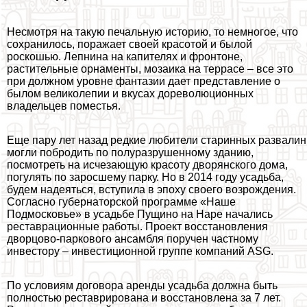
Несмотря на такую печальную историю, то немногое, что
сохранилось, поражает своей красотой и былой
роскошью. Лепнина на капителях и фронтоне,
растительные орнаменты, мозаика на террасе – все это
при должном уровне фантазии дает представление о
былом великолепии и вкусах дореволюционных
владельцев поместья.
Еще пару лет назад редкие любители старинных развалин
могли побродить по полуразрушенному зданию,
посмотреть на исчезающую красоту дворянского дома,
погулять по заросшему парку. Но в 2014 году усадьба,
будем надеяться, вступила в эпоху своего возрождения.
Согласно губернаторской программе «Наше
Подмосковье» в усадьбе Пущино на Наре начались
реставрационные работы. Проект восстановления
дворцово-паркового ансамбля поручен частному
инвестору – инвестиционной группе компаний ASG.
По условиям договора аренды усадьба должна быть
полностью реставрирована и восстановлена за 7 лет.