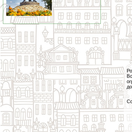
Ро
Во
ог
до
С