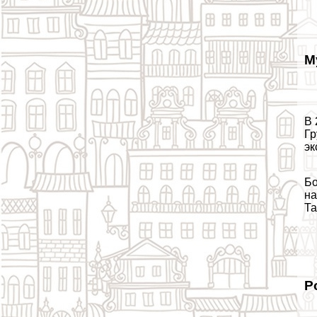
М
В 
Гр
эк
Бо
на
Та
Р