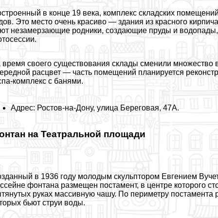
строенный в конце 19 века, комплекс складских помещени
дов. Это место очень красиво — здания из красного кирпи
ют незамерзающие родники, создающие пруды и водопады, т
тосессии.
 время своего существования склады сменили множество в
ередной расцвет — часть помещений планируется реконстру
спа-комплекс с банями.
Адрес: Ростов-на-Дону, улица Береговая, 47А.
онтан на Театральной площади
зданный в 1936 году молодым скульптором Евгением Вучет
ссейне фонтана размещен постамент, в центре которого с
тянутых руках массивную чашу. По периметру постамента р
торых бьют струи воды.