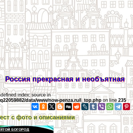
Россия прекрасная и необъятная
ndefined index: source in
iq22059882/data/www/now-penza.ru/i_top.php
on line
235
ест с фото и описаниями