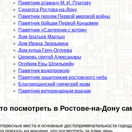
Памятник атаману М. И. Платову
Синагога Ростова-на-Дону
Памятник героям Первой мировой войны
Памятник бойцам Первой Конармии
Памятник «Сантехник с котом»
Дом братьев Мартын
Дом Ивана Зворыкина
Дом купца Генч-Оглуева
Церковь святой Александры
Особняк Евы Шпильрейн
Памятник водопроводу
Памятник защитникам ростовского неба
Благовещенский греческий храм
Памятник ветеринарным врачам
то посмотреть в Ростове-на-Дону с
тересные места и основные достопримечательности города 
да поехать на машине, что посмотреть за один день.