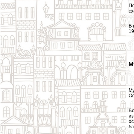
По
сх
В 
19
М
Му
Ос
Бо
из
ос
бл