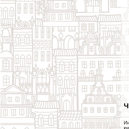
Ч
Ин
ку