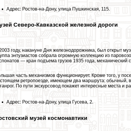
Адрес: Ростов-на-Дону, улица Пушкинская, 115.
узей Северо-Кавказской железной дороги
2003 году, накануне Дня железнодорожника, был открыт м
уппа энтузиастов собрала огромную коллекцию из паровозов
спонатов — кран подъема грузов 1935 года, механический 
льшая часть механизмов функционирует. Кроме того, у посе
стоящем ретропоезде, имеющем два маршрута: обычный, во
ганрог. По пути экскурсовод покажет интересные места и р
Адрес: Ростов-на-Дону, улица Гусева, 2.
остовский музей космонавтики