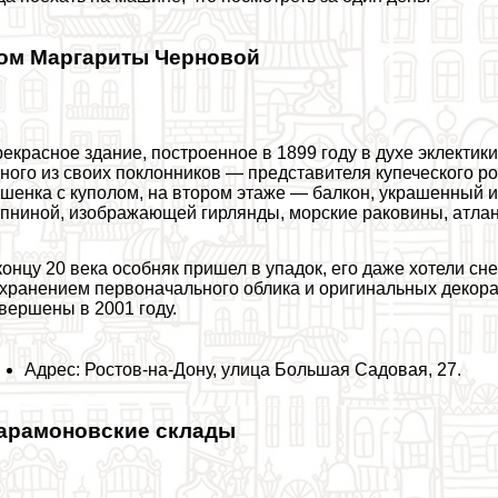
ом Маргариты Черновой
екрасное здание, построенное в 1899 году в духе эклектик
ного из своих поклонников — представителя купеческого 
шенка с куполом, на втором этаже — балкон, украшенный 
пниной, изображающей гирлянды, морские paковины, атлан
концу 20 века особняк пришел в упадок, его даже хотели сн
хранением первоначального облика и оригинальных декор
вершены в 2001 году.
Адрес: Ростов-на-Дону, улица Большая Садовая, 27.
арамоновские склады