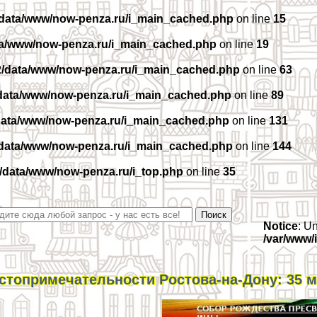
/data/www/now-penza.ru/i_main_cached.php
on line
15
ta/www/now-penza.ru/i_main_cached.php
on line
19
2/data/www/now-penza.ru/i_main_cached.php
on line
63
data/www/now-penza.ru/i_main_cached.php
on line
89
data/www/now-penza.ru/i_main_cached.php
on line
131
/data/www/now-penza.ru/i_main_cached.php
on line
144
/data/www/now-penza.ru/i_top.php
on line
35
Notice
: U
/var/www/
стопримечательности Ростова-на-Дону: 35 м