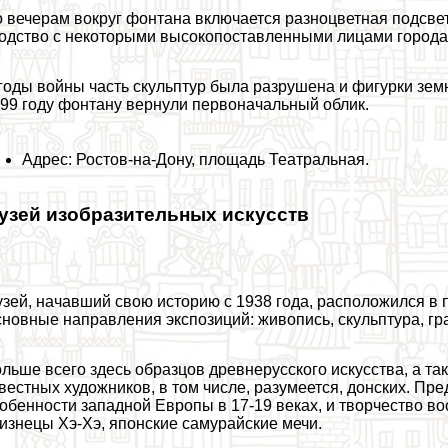
 вечерам вокруг фонтана включается разноцветная подсвет
одство с некоторыми высокопоставленными лицами города,
годы войны часть скульптур была разрушена и фигурки зем
99 году фонтану вернули первоначальный облик.
Адрес: Ростов-на-Дону, площадь Театральная.
узей изобразительных искусств
зей, начавший свою историю с 1938 года, расположился в 
новные направления экспозиций: живопись, скульптура, гр
льше всего здесь образцов древнерусского искусства, а та
вестных художников, в том числе, разумеется, донских. П
обенности западной Европы в 17-19 веках, и творчество в
изнецы Хэ-Хэ, японские самурайские мечи.