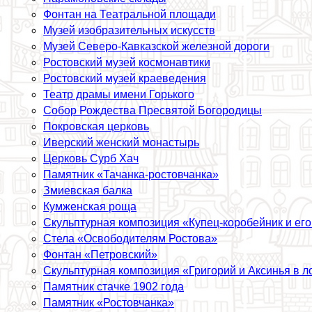
Фонтан на Театральной площади
Музей изобразительных искусств
Музей Северо-Кавказской железной дороги
Ростовский музей космонавтики
Ростовский музей краеведения
Театр драмы имени Горького
Собор Рождества Пресвятой Богородицы
Покровская церковь
Иверский женский монастырь
Церковь Сурб Хач
Памятник «Тачанка-ростовчанка»
Змиевская балка
Кумженская роща
Скульптурная композиция «Купец-коробейник и его
Стела «Освободителям Ростова»
Фонтан «Петровский»
Скульптурная композиция «Григорий и Аксинья в л
Памятник стачке 1902 года
Памятник «Ростовчанка»