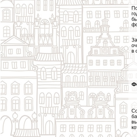
По
го
бь
фо
За
оч
в 
Ф
Со
ба
вы
ко