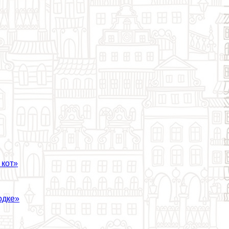
 кот»
одке»