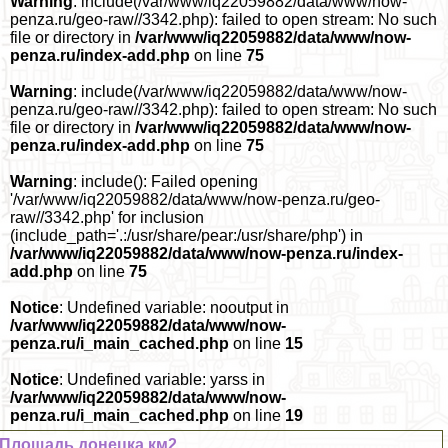
Warning
: include(/var/www/iq22059882/data/www/now-
penza.ru/geo-raw//3342.php): failed to open stream: No such
file or directory in
/var/www/iq22059882/data/www/now-
penza.ru/index-add.php
on line
75
Warning
: include(/var/www/iq22059882/data/www/now-
penza.ru/geo-raw//3342.php): failed to open stream: No such
file or directory in
/var/www/iq22059882/data/www/now-
penza.ru/index-add.php
on line
75
Warning
: include(): Failed opening
'/var/www/iq22059882/data/www/now-penza.ru/geo-
raw//3342.php' for inclusion
(include_path='.:/usr/share/pear:/usr/share/php') in
/var/www/iq22059882/data/www/now-penza.ru/index-
add.php
on line
75
Notice
: Undefined variable: nooutput in
/var/www/iq22059882/data/www/now-
penza.ru/i_main_cached.php
on line
15
Notice
: Undefined variable: yarss in
/var/www/iq22059882/data/www/now-
penza.ru/i_main_cached.php
on line
19
Площадь донецка км2