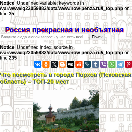
Notice
: Undefined variable: keywords in
/var/www/iq22059882/data/www/now-penza.ru/i_top.php
on
line
35
Россия прекрасная и необъятная
Notice
: Undefined index: source in
/var/www/iq22059882/data/www/now-penza.ru/i_top.php
on
line
235
Что посмотреть в городе Порхов (Псковская
область) – ТОП-20 мест