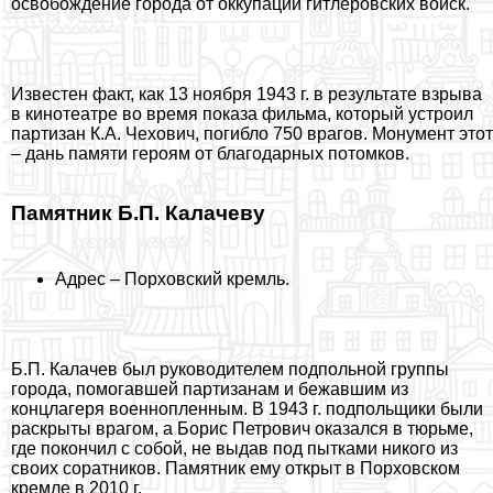
освобождение города от оккупации гитлеровских войск.
Известен факт, как 13 ноября 1943 г. в результате взрыва
в кинотеатре во время показа фильма, который устроил
партизан К.А. Чехович, погибло 750 врагов. Монумент этот
– дань памяти героям от благодарных потомков.
Памятник Б.П. Калачеву
Адрес – Порховский кремль.
Б.П. Калачев был руководителем подпольной группы
города, помогавшей партизанам и бежавшим из
концлагеря военнопленным. В 1943 г. подпольщики были
раскрыты врагом, а Борис Петрович оказался в тюрьме,
где покончил с собой, не выдав под пытками никого из
своих соратников. Памятник ему открыт в Порховском
кремле в 2010 г.