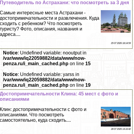
Путеводитель по Астpaxaни: что посмотреть за 3 дня
Самые интересные места Астpaxaни -
достопримечательности и развлечения. Куда
сходить с ребенком? Что посмотреть
туристу? Фото, описания, названия и
адреса....
29 07 2026 18:14:59
Notice
: Undefined variable: nooutput in
/var/www/iq22059882/data/www/now-
penza.ru/i_main_cached.php
on line
15
Notice
: Undefined variable: yarss in
/var/www/iq22059882/data/www/now-
penza.ru/i_main_cached.php
on line
19
Достопримечательности Клина: 45 мест с фото и
описаниями
Клин: достопримечательности с фото и
описаниями. Что посмотреть
самостоятельно, куда сходить....
28 07 2026 14:33:42