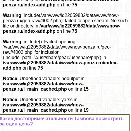
penza.ru/index-add.php
on line
75
Warning
: include(/var/www/iq22059882/data/www/now-
penza.ru/geo-raw//4002.php): failed to open stream: No such
file or directory in
/var/www/iq22059882/data/www/now-
penza.ru/index-add.php
on line
75
Warning
: include(): Failed opening
'/var/www/iq22059882/data/www/now-penza.ru/geo-
raw//4002.php' for inclusion
(include_path='.:/usr/share/pear:/usr/share/php') in
/var/www/iq22059882/data/www/now-penza.ru/index-
add.php
on line
75
Notice
: Undefined variable: nooutput in
/var/www/iq22059882/data/www/now-
penza.ru/i_main_cached.php
on line
15
Notice
: Undefined variable: yarss in
/var/www/iq22059882/data/www/now-
penza.ru/i_main_cached.php
on line
19
Какие достопримечательности Тамбова посмотреть
за один день?