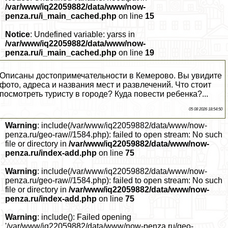
/var/www/iq22059882/data/www/now-
penza.ru/i_main_cached.php
on line
15
Notice
: Undefined variable: yarss in
/var/www/iq22059882/data/www/now-
penza.ru/i_main_cached.php
on line
19
Описаны достопримечательности в Кемерово. Вы увидите
фото, адреса и названия мест и развлечений. Что стоит
посмотреть туристу в городе? Куда повести ребенка?...
05 08 2026 18:54:50
Warning
: include(/var/www/iq22059882/data/www/now-
penza.ru/geo-raw//1584.php): failed to open stream: No such
file or directory in
/var/www/iq22059882/data/www/now-
penza.ru/index-add.php
on line
75
Warning
: include(/var/www/iq22059882/data/www/now-
penza.ru/geo-raw//1584.php): failed to open stream: No such
file or directory in
/var/www/iq22059882/data/www/now-
penza.ru/index-add.php
on line
75
Warning
: include(): Failed opening
'/var/www/iq22059882/data/www/now-penza.ru/geo-