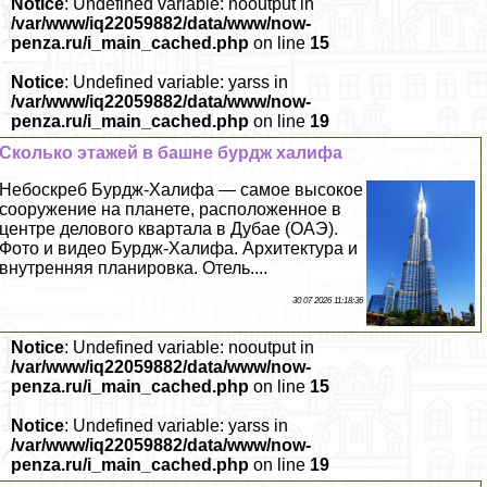
Notice
: Undefined variable: nooutput in
/var/www/iq22059882/data/www/now-
penza.ru/i_main_cached.php
on line
15
Notice
: Undefined variable: yarss in
/var/www/iq22059882/data/www/now-
penza.ru/i_main_cached.php
on line
19
Сколько этажей в башне бурдж халифа
Небоскреб Бурдж-Халифа — самое высокое
сооружение на планете, расположенное в
центре делового квартала в Дубае (ОАЭ).
Фото и видео Бурдж-Халифа. Архитектура и
внутренняя планировка. Отель....
30 07 2026 11:18:36
Notice
: Undefined variable: nooutput in
/var/www/iq22059882/data/www/now-
penza.ru/i_main_cached.php
on line
15
Notice
: Undefined variable: yarss in
/var/www/iq22059882/data/www/now-
penza.ru/i_main_cached.php
on line
19