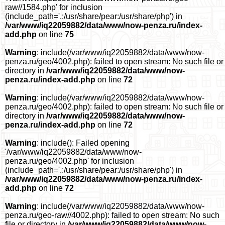
raw//1584.php' for inclusion
(include_path='.:/usr/share/pear:/usr/share/php') in
/var/www/iq22059882/data/www/now-penza.ru/index-
add.php
on line
75
Warning
: include(/var/www/iq22059882/data/www/now-
penza.ru/geo/4002.php): failed to open stream: No such file or
directory in
/var/www/iq22059882/data/www/now-
penza.ru/index-add.php
on line
72
Warning
: include(/var/www/iq22059882/data/www/now-
penza.ru/geo/4002.php): failed to open stream: No such file or
directory in
/var/www/iq22059882/data/www/now-
penza.ru/index-add.php
on line
72
Warning
: include(): Failed opening
'/var/www/iq22059882/data/www/now-
penza.ru/geo/4002.php' for inclusion
(include_path='.:/usr/share/pear:/usr/share/php') in
/var/www/iq22059882/data/www/now-penza.ru/index-
add.php
on line
72
Warning
: include(/var/www/iq22059882/data/www/now-
penza.ru/geo-raw//4002.php): failed to open stream: No such
file or directory in
/var/www/iq22059882/data/www/now-