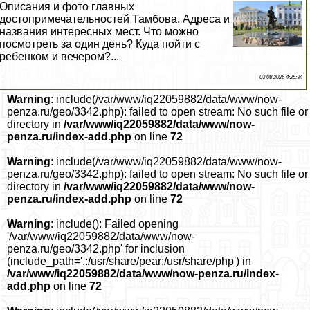
Описания и фото главных
достопримечательностей Тамбова. Адреса и
названия интересных мест. Что можно
посмотреть за один день? Куда пойти с
ребенком и вечером?...
03 08 2026 4:25:34
Warning
: include(/var/www/iq22059882/data/www/now-
penza.ru/geo/3342.php): failed to open stream: No such file or
directory in
/var/www/iq22059882/data/www/now-
penza.ru/index-add.php
on line
72
Warning
: include(/var/www/iq22059882/data/www/now-
penza.ru/geo/3342.php): failed to open stream: No such file or
directory in
/var/www/iq22059882/data/www/now-
penza.ru/index-add.php
on line
72
Warning
: include(): Failed opening
'/var/www/iq22059882/data/www/now-
penza.ru/geo/3342.php' for inclusion
(include_path='.:/usr/share/pear:/usr/share/php') in
/var/www/iq22059882/data/www/now-penza.ru/index-
add.php
on line
72