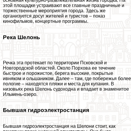
основная культурно-развлекательная жизнь городка. На
этой площадке устраивают все главные праздничные и
торжественные мероприятия города. Здесь же
организуется досуг жителей и туристов – показ
кинофильмов, концертные программы.
Река Шелонь
Речка эта протекает по территории Псковской и
Новгородской областей. Около Порхова ее течение
быстрое и порожистое, берега высокие, покрытые
ивняком и ольшаником. Далее – там, где побережья более
пологие – находятся пляжи и места для купания. В
низовьях река Шелонь судоходна и впадает в знаменитое
Ильмень-озеро.
Бывшая гидроэлектростанция
Бывшая гидроэлектростанция на Шелони стоит, как