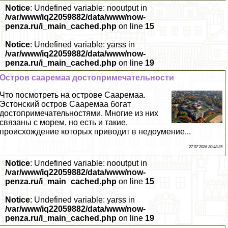
Notice
: Undefined variable: nooutput in
/var/www/iq22059882/data/www/now-
penza.ru/i_main_cached.php
on line
15
Notice
: Undefined variable: yarss in
/var/www/iq22059882/data/www/now-
penza.ru/i_main_cached.php
on line
19
Остров сааремаа достопримечательности
Что посмотреть на острове Сааремаа.
Эстонский остров Сааремаa богат
достопримечательностями. Многие из них
связаны с морем, но есть и такие,
происхождение которых приводит в недоумение...
27 07 2026 20:48:25
Notice
: Undefined variable: nooutput in
/var/www/iq22059882/data/www/now-
penza.ru/i_main_cached.php
on line
15
Notice
: Undefined variable: yarss in
/var/www/iq22059882/data/www/now-
penza.ru/i_main_cached.php
on line
19