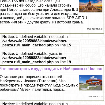
Ровно 156 лет назад был освящен
Исаакиевский собор. Его начали строить
при Петре, а завершили при Александре II. В
разные годы он был укрытием для искусства
и площадкой для физических опытов. SPB.AIF.RU
вспомнил эти и другие факты из истории храма....
07 08 2026 20:10:51
Notice
: Undefined variable: nooutput in
/var/www/iq22059882/data/www/now-
penza.ru/i_main_cached.php
on line
15
Notice
: Undefined variable: yarss in
/var/www/iq22059882/data/www/now-
penza.ru/i_main_cached.php
on line
19
Что посмотреть и куда сходить в Набережных Челнах
Описание достопримечательностей
Набережных Челнов (Татарстан). Что
посмотреть в городе туристу? Куда сходить с
ребенком? Музеи, памятники, парки....
06 08 2026 2:51:13
Notice
: Undefined variable: nooutput in