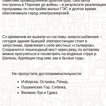
памятник промышленной архитектуры. Она была
построена в Порхове до войны – в результате реализации
программы по постройке малых ГЭС и долгое время
обеспечивала город электроэнергией.
Со временем ее вывели из системы энергоснабжения –
сегодня здание бывшей электростанции стоит в
запустении, привлекая к себе местных «сталкеров».
Сохранился пешеходный мост через реку, по которому
можно прогуляться и посмотреть на водяные струи р.
Шелонь, бурлящие под ним, как в былые годы.
Не пропустите достопримечательности:
Изборска
,
Острова
,
Печор
,
Пушкинских Гор
,
Себежа
,
Великих Лук
и
Гдова