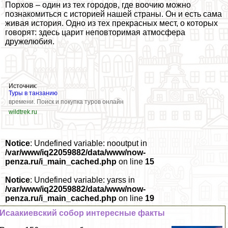
Порхов – один из тех городов, где воочию можно
познакомиться с историей нашей страны. Он и есть сама
живая история. Одно из тех прекрасных мест, о которых
говорят: здесь царит неповторимая атмосфера
дружелюбия.
Источник:
Туры в танзанию
времени. Поиск и покупка туров онлайн
wildtrek.ru
Notice
: Undefined variable: nooutput in
/var/www/iq22059882/data/www/now-
penza.ru/i_main_cached.php
on line
15
Notice
: Undefined variable: yarss in
/var/www/iq22059882/data/www/now-
penza.ru/i_main_cached.php
on line
19
Исаакиевский собор интересные факты