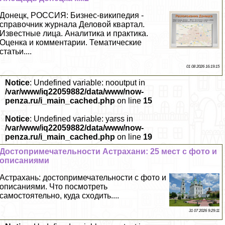
Донецк, РОССИЯ: Бизнес-википедия -
справочник журнала Деловой квартал.
Известные лица. Аналитика и пpaктика.
Оценка и комментарии. Тематические
статьи....
01 08 2026 16:19:15
Notice
: Undefined variable: nooutput in
/var/www/iq22059882/data/www/now-
penza.ru/i_main_cached.php
on line
15
Notice
: Undefined variable: yarss in
/var/www/iq22059882/data/www/now-
penza.ru/i_main_cached.php
on line
19
Достопримечательности Астpaxaни: 25 мест с фото и
описаниями
Астpaxaнь: достопримечательности с фото и
описаниями. Что посмотреть
самостоятельно, куда сходить....
31 07 2026 9:29:11