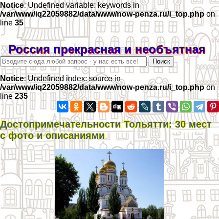
Notice
: Undefined variable: keywords in
/var/www/iq22059882/data/www/now-penza.ru/i_top.php
on
line
35
Россия прекрасная и необъятная
Notice
: Undefined index: source in
/var/www/iq22059882/data/www/now-penza.ru/i_top.php
on
line
235
Достопримечательности Тольятти: 30 мест
с фото и описаниями