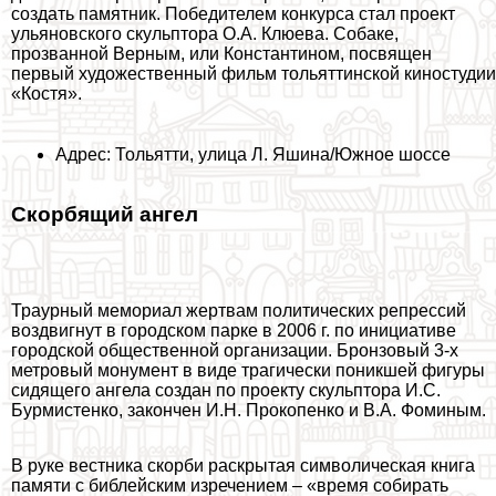
создать памятник. Победителем конкурса стал проект
ульяновского скульптора О.А. Клюева. Собаке,
прозванной Верным, или Константином, посвящен
первый художественный фильм тольяттинской киностудии
«Костя».
Адрес: Тольятти, улица Л. Яшина/Южное шоссе
Скорбящий ангел
Траурный мемориал жертвам политических репрессий
воздвигнут в городском парке в 2006 г. по инициативе
городской общественной организации. Бронзовый 3-х
метровый монумент в виде трагически поникшей фигуры
сидящего ангела создан по проекту скульптора И.С.
Бурмистенко, закончен И.Н. Прокопенко и В.А. Фоминым.
В руке вестника скорби раскрытая символическая книга
памяти с библейским изречением – «время собирать