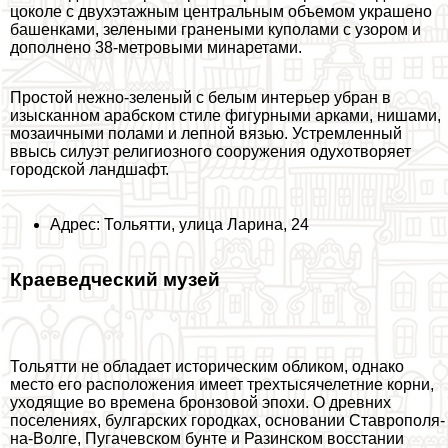
цоколе с двухэтажным центральным объемом украшено
башенками, зелеными гранеными куполами с узором и
дополнено 38-метровыми минаретами.
Простой нежно-зеленый с белым интерьер убран в
изысканном арабском стиле фигурными арками, нишами,
мозаичными полами и лепной вязью. Устремленный
ввысь силуэт религиозного сооружения одухотворяет
городской ландшафт.
Адрес: Тольятти, улица Ларина, 24
Краеведческий музей
Тольятти не обладает историческим обликом, однако
место его расположения имеет трехтысячелетние корни,
уходящие во времена бронзовой эпохи. О древних
поселениях, булгарских городках, основании Ставрополя-
на-Волге, Пугачевском бунте и Разинском восстании