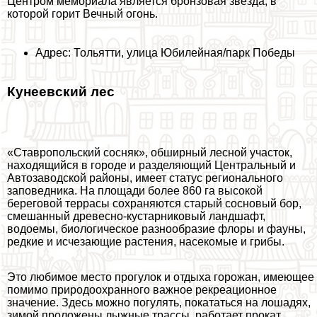
Центром мемориала является бронзовая звезда, в
которой горит Вечный огонь.
Адрес: Тольятти, улица Юбилейная/парк Победы
Кунеевский лес
«Ставропольский сосняк», обширный лесной участок,
находящийся в городе и разделяющий Центральный и
Автозаводской районы, имеет статус регионального
заповедника. На площади более 860 га высокой
береговой террасы сохраняются старый сосновый бор,
смешанный древесно-кустарниковый ландшафт,
водоемы, биологическое разнообразие флоры и фауны,
редкие и исчезающие растения, насекомые и грибы.
Это любимое место прогулок и отдыха горожан, имеющее
помимо природоохранного важное рекреационное
значение. Здесь можно погулять, покататься на лошадях,
зимой проложены лыжные трассы, работает прокат