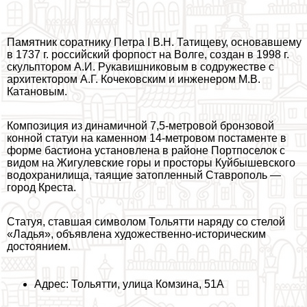
Памятник соратнику Петра I В.Н. Татищеву, основавшему
в 1737 г. российский форпост на Волге, создан в 1998 г.
скульптором А.И. Рукавишниковым в содружестве с
архитектором А.Г. Кочековским и инженером М.В.
Катановым.
Композиция из динамичной 7,5-метровой бронзовой
конной статуи на каменном 14-метровом постаменте в
форме бастиона установлена в районе Портпоселок с
видом на Жигулевские горы и просторы Куйбышевского
водохранилища, таящие затопленный Ставрополь —
город Креста.
Статуя, ставшая символом Тольятти наряду со стелой
«Ладья», объявлена художественно-историческим
достоянием.
Адрес: Тольятти, улица Комзина, 51А