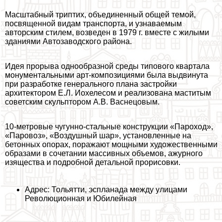
Масштабный триптих, объединенный общей темой,
посвященной видам трaнcпорта, и узнаваемым
авторским стилем, возведен в 1979 г. вместе с жилыми
зданиями Автозаводского района.
Идея прорыва однообразной среды типового квартала
монументальными арт-композициями была выдвинута
при разработке генерального плана застройки
архитектором Е.Л. Иохелесом и реализована маститым
советским скульптором А.В. Васнецовым.
10-метровые чугунно-стальные конструкции «Пароход»,
«Паровоз», «Воздушный шар», установленные на
бетонных опорах, поражают мощными художественными
образами в сочетании массивных объемов, ажурного
изящества и подробной детальной прорисовки.
Адрес: Тольятти, эспланада между улицами
Революционная и Юбилейная