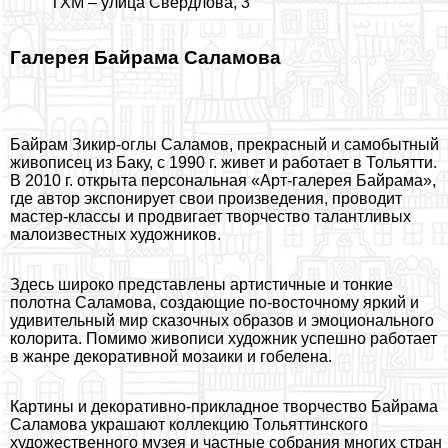
ТХМ – улица Свердлова, 3
Галерея Байрама Саламова
Байрам Зикир-оглы Саламов, прекрасный и самобытный
живописец из Баку, с 1990 г. живет и работает в Тольятти.
В 2010 г. открыта персональная «Арт-галерея Байрама»,
где автор экспонирует свои произведения, проводит
мастер-классы и продвигает творчество талантливых
малоизвестных художников.
Здесь широко представлены артистичные и тонкие
полотна Саламова, создающие по-восточному яркий и
удивительный мир сказочных образов и эмоционального
колорита. Помимо живописи художник успешно работает
в жанре декоративной мозаики и гобелена.
Картины и декоративно-прикладное творчество Байрама
Саламова украшают коллекцию Тольяттинского
художественного музея и частные собрания многих стран