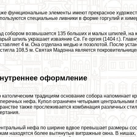
же функциональные элементы имеют прекрасное художест
пользуются специальные ливники в форме горгулий и химер
д собором возвышается 135 больших и малых шпилей, на к
арый шпиль украшает изваяние Св. Ге opгия (1404 г.). Гла
ставляет 4 м. Она отделана медью и позолотой. После уст
стигла 108,5 м. Святая Мадонна является покровительницей
нутреннее оформление
 католическим традициям основание собора напоминает кре
перечных нефа. Купол ограничен четырьмя центральными 
ранстве также прослеживается комбинация различных стил
ертания.
нтральный нефа по ширине вдвое превышает размеры сос
кам находятся более вытянутые витражные окна. В нишах, 