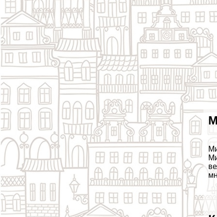
М
Ми
Ми
ве
мн