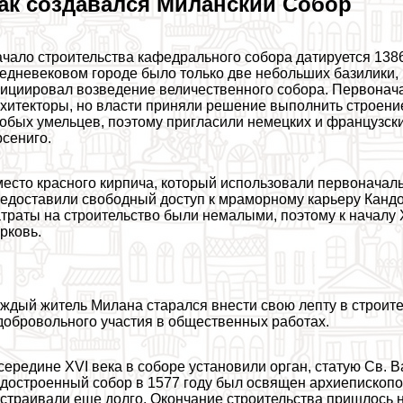
ак создавался Миланский Собор
чало строительства кафедрального собора датируется 1386
едневековом городе было только две небольших базилики,
ициировал возведение величественного собора. Первонача
хитекторы, но власти приняли решение выполнить строение
обых умельцев, поэтому пригласили немецких и французски
сениго.
есто красного кирпича, который использовали первоначаль
едоставили свободный доступ к мраморному карьеру Кандо
траты на строительство были немалыми, поэтому к началу 
рковь.
ждый житель Милана старался внести свою лепту в строит
добровольного участия в общественных работах.
середине XVI века в соборе установили орган, статую Св.
достроенный собор в 1577 году был освящен архиепископ
страивали еще долго. Окончание строительства пришлось на