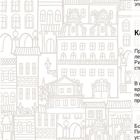
эт
К
Пр
ле
Ри
ст
В 
вр
пе
пр
Бо
Пи
ус