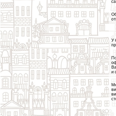
са
Об
от
У 
пр
По
оф
Ва
и 
Мн
ви
ви
ст