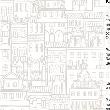
К
На
ср
ин
ар
ос
Ор
Вм
пр
За
це
Ка
и 
В 
не
до