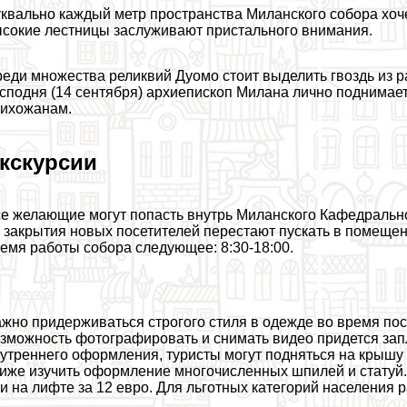
квально каждый метр прострaнcтва Миланского собора хоч
сокие лестницы заслуживают пристального внимания.
еди множества реликвий Дуомо стоит выделить гвоздь из р
сподня (14 сентября) архиепископ Милана лично поднимает
ихожанам.
кскурсии
е желающие могут попасть внутрь Миланского Кафедральног
 закрытия новых посетителей перестают пускать в помещен
емя работы собора следующее: 8:30-18:00.
жно придерживаться строгого стиля в одежде во время пос
зможность фотографировать и снимать видео придется зап
утреннего оформления, туристы могут подняться на крышу
иже изучить оформление многочисленных шпилей и статуй.
и на лифте за 12 евро. Для льготных категорий населения 