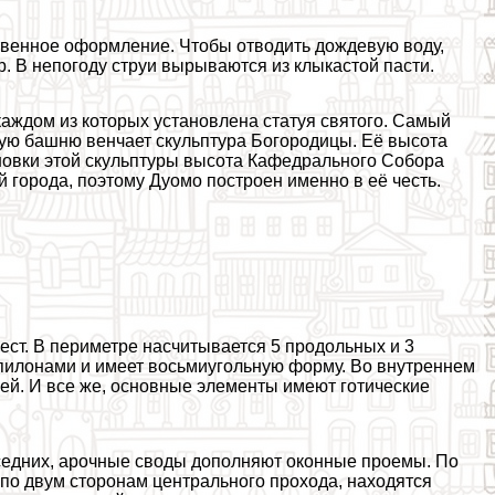
венное оформление. Чтобы отводить дождевую воду,
. В непогоду струи вырываются из клыкастой пасти.
аждом из которых установлена статуя святого. Самый
вную башню венчает скульптура Богородицы. Её высота
ановки этой скульптуры высота Кафедрального Собора
 города, поэтому Дуомо построен именно в её честь.
ст. В периметре насчитывается 5 продольных и 3
пилонами и имеет восьмиугольную форму. Во внутреннем
ей. И все же, основные элементы имеют готические
едних, арочные своды дополняют оконные проемы. По
по двум сторонам центрального прохода, находятся