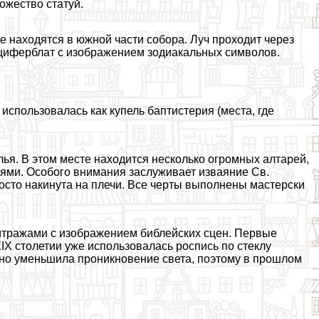
ожество статуй.
 находятся в южной части собора. Луч проходит через
циферблат с изображением зодиакальных символов.
спользовалась как купель баптистерия (места, где
я. В этом месте находится несколько огромных алтарей,
ями. Особого внимания заслуживает изваяние Св.
осто накинута на плечи. Все черты выполнены мастерски
.
тражами с изображением библейских сцен. Первые
IX столетии уже использовалась роспись по стеклу
 но уменьшила проникновение света, поэтому в прошлом