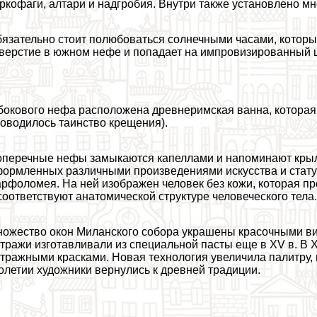
ркофаги, алтари и надгробия. Внутри также установлено мн
язательно стоит полюбоваться солнечными часами, которые
верстие в южном нефе и попадает на импровизированный 
бокового нефа расположена древнеримская ванна, которая и
оводилось таинство крещения).
перечные нефы замыкаются капеллами и напоминают крыль
ормленных различными произведениями искусства и стату
рфоломея. На ней изображен человек без кожи, которая пр
соответствуют анатомической структуре человеческого тела
ожество окон Миланского собора украшены красочными ви
тражи изготавливали из специальной пасты еще в XV в. В X
тражными красками. Новая технология увеличила палитру,
олетии художники вернулись к древней традиции.