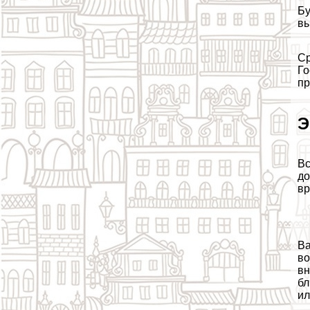
Бу
вы
Ср
Го
пр
Э
Вс
до
вр
Ва
во
вн
бл
ил