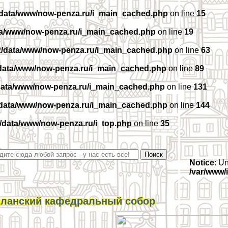
/data/www/now-penza.ru/i_main_cached.php
on line
15
ta/www/now-penza.ru/i_main_cached.php
on line
19
2/data/www/now-penza.ru/i_main_cached.php
on line
63
data/www/now-penza.ru/i_main_cached.php
on line
89
data/www/now-penza.ru/i_main_cached.php
on line
131
/data/www/now-penza.ru/i_main_cached.php
on line
144
/data/www/now-penza.ru/i_top.php
on line
35
Notice
: U
/var/www/
ланский кафедральный собор