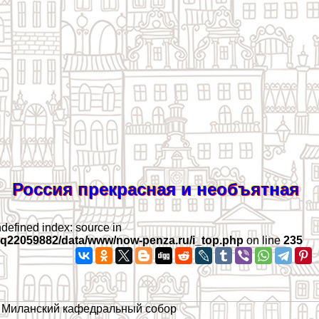
Россия прекрасная и необъятная
ndefined index: source in
iq22059882/data/www/now-penza.ru/i_top.php
on line
235