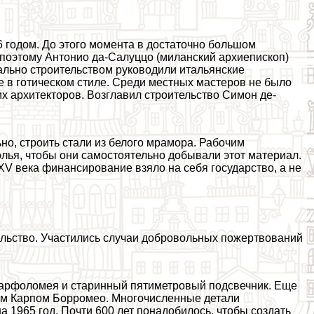
 годом. До этого момента в достаточно большом
 поэтому Антонио да-Салуццо (миланский архиепископ)
льно строительством руководили итальянские
 в готическом стиле. Среди местных мастеров не было
х архитекторов. Возглавил строительство Симон де-
но, строить стали из белого мрамора. Рабочим
лья, чтобы они самостоятельно добывали этот материал.
XV века финансирование взяло на себя государство, а не
ельство. Участились случаи добровольных пожертвований
 Варфоломея и старинный пятиметровый подсвечник. Еще
ом Карпом Борромео. Многочисленные детали
 1965 год. Почти 600 лет понадобилось, чтобы создать