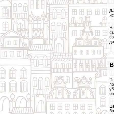
Да
ис
На
ст
со
до
В
По
по
уб
оч
Це
бо