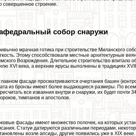
о совершенное строение.
афедральный собор снаружи
ивычно мрачная готика при строительстве Миланского соб
гкость. Этому способствовали местные архитектурные веян
мского Возрождения. Длительное строительство впитало о
илю XVI века, а верхние ярусы выполнены в традициях XVII
главном фасаде просматриваются очертания башен (контрф
ата из бронзы имеют более выдающиеся размеры. По всем
ресчитать все изваяния внутри и снаружи, их будет почти 
ороков, тимпанов и апостолов.
ковые фасады имеют множество полочек, на которых уста
сания. Статуи датируются различными периодами, некотор
тановлены возле апсиды, другие появились уже в XIX веке.