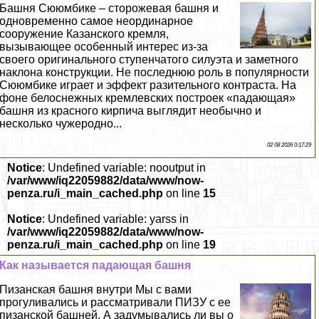
Башня Сююмбике – сторожевая башня и
одновременно самое неординарное
сооружение Казанского кремля,
вызывающее особенный интерес из-за
своего оригинального ступенчатого силуэта и заметного
наклона конструкции. Не последнюю роль в популярности
Сююмбике играет и эффект разительного контраста. На
фоне белоснежных кремлевских построек «падающая»
башня из красного кирпича выглядит необычно и
несколько чужеродно...
02 08 2026 0:17:29
Notice
: Undefined variable: nooutput in
/var/www/iq22059882/data/www/now-
penza.ru/i_main_cached.php
on line
15
Notice
: Undefined variable: yarss in
/var/www/iq22059882/data/www/now-
penza.ru/i_main_cached.php
on line
19
Как называется падающая башня
Пизанская башня внутри Мы с вами
прогуливались и рассматривали ПИЗУ с ее
пизанской башней. А задумывались ли вы о