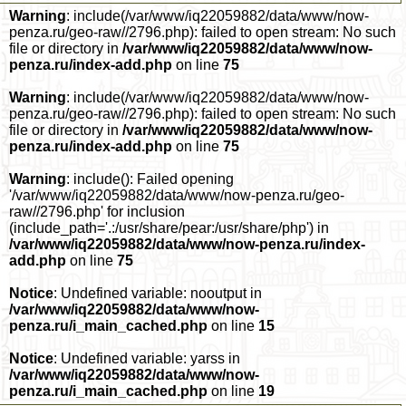
Warning
: include(/var/www/iq22059882/data/www/now-
penza.ru/geo-raw//2796.php): failed to open stream: No such
file or directory in
/var/www/iq22059882/data/www/now-
penza.ru/index-add.php
on line
75
Warning
: include(/var/www/iq22059882/data/www/now-
penza.ru/geo-raw//2796.php): failed to open stream: No such
file or directory in
/var/www/iq22059882/data/www/now-
penza.ru/index-add.php
on line
75
Warning
: include(): Failed opening
'/var/www/iq22059882/data/www/now-penza.ru/geo-
raw//2796.php' for inclusion
(include_path='.:/usr/share/pear:/usr/share/php') in
/var/www/iq22059882/data/www/now-penza.ru/index-
add.php
on line
75
Notice
: Undefined variable: nooutput in
/var/www/iq22059882/data/www/now-
penza.ru/i_main_cached.php
on line
15
Notice
: Undefined variable: yarss in
/var/www/iq22059882/data/www/now-
penza.ru/i_main_cached.php
on line
19