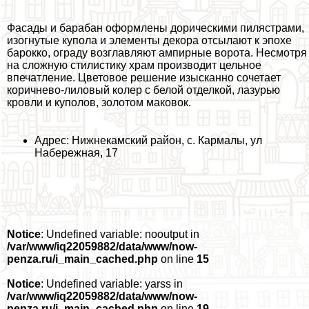
Фасады и баpaбан оформлены дорическими пилястрами,
изогнутые купола и элементы декора отсылают к эпохе
барокко, ограду возглавляют ампирные ворота. Несмотря
на сложную стилистику храм производит цельное
впечатление. Цветовое решение изысканно сочетает
коричнево-лиловый колер с белой отделкой, лазурью
кровли и куполов, золотом маковок.
Адрес: Нижнекамский район, с. Кармалы, ул
Набережная, 17
Notice
: Undefined variable: nooutput in
/var/www/iq22059882/data/www/now-
penza.ru/i_main_cached.php
on line
15
Notice
: Undefined variable: yarss in
/var/www/iq22059882/data/www/now-
penza.ru/i_main_cached.php
on line
19