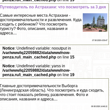
Путеводитель по Астpaxaни: что посмотреть за 3 дня
Самые интересные места Астpaxaни -
достопримечательности и развлечения. Куда
сходить с ребенком? Что посмотреть
туристу? Фото, описания, названия и
адреса....
07 08 2026 4:59:47
Notice
: Undefined variable: nooutput in
/var/www/iq22059882/data/www/now-
penza.ru/i_main_cached.php
on line
15
Notice
: Undefined variable: yarss in
/var/www/iq22059882/data/www/now-
penza.ru/i_main_cached.php
on line
19
Главные достопримечательности Выборга
(Ленинградская область). Что посмотреть и куда сходить,
что стоит показать ребенку, развлечения. Фото и
описания, названия и адреса....
06 08 2026 14:46:31