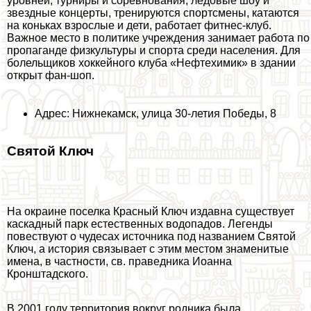
уровней, турниры и соревнования, ледовые шоу и
звездные концерты, тренируются спортсмены, катаются
на коньках взрослые и дети, работает фитнес-клуб.
Важное место в политике учреждения занимает работа по
пропаганде физкультуры и спорта среди населения. Для
болельщиков хоккейного клуба «Нефтехимик» в здании
открыт фан-шоп.
Адрес: Нижнекамск, улица 30-летия Победы, 8
Святой Ключ
На окраине поселка Красный Ключ издавна существует
каскадный парк естественных водопадов. Легенды
повествуют о чудесах источника под названием Святой
Ключ, а история связывает с этим местом знаменитые
имена, в частности, св. праведника Иоанна
Кронштадского.
В 2001 году территория вокруг родника была