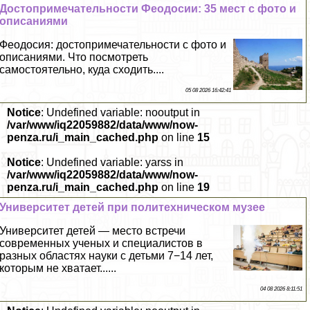
Достопримечательности Феодосии: 35 мест с фото и
описаниями
Феодосия: достопримечательности с фото и
описаниями. Что посмотреть
самостоятельно, куда сходить....
05 08 2026 16:42:41
Notice
: Undefined variable: nooutput in
/var/www/iq22059882/data/www/now-
penza.ru/i_main_cached.php
on line
15
Notice
: Undefined variable: yarss in
/var/www/iq22059882/data/www/now-
penza.ru/i_main_cached.php
on line
19
Университет детей при политехническом музее
Университет детей — место встречи
современных ученых и специалистов в
разных областях науки с детьми 7−14 лет,
которым не хватает......
04 08 2026 8:11:51