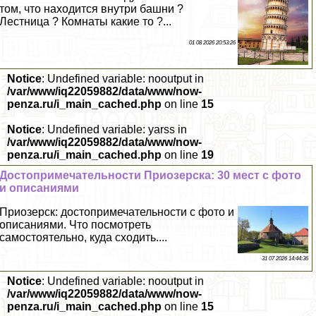
том, что находится внутри башни ?
Лестница ? Комнаты какие то ?...
01 08 2026 20:53:26
Notice
: Undefined variable: nooutput in
/var/www/iq22059882/data/www/now-
penza.ru/i_main_cached.php
on line
15
Notice
: Undefined variable: yarss in
/var/www/iq22059882/data/www/now-
penza.ru/i_main_cached.php
on line
19
Достопримечательности Приозерска: 30 мест с фото
и описаниями
Приозерск: достопримечательности с фото и
описаниями. Что посмотреть
самостоятельно, куда сходить....
31 07 2026 14:44:36
Notice
: Undefined variable: nooutput in
/var/www/iq22059882/data/www/now-
penza.ru/i_main_cached.php
on line
15