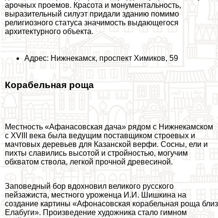
арочных проемов. Красота и монументальность,
выразительный силуэт придали зданию помимо
религиозного статуса значимость выдающегося
архитектурного объекта.
Адрес: Нижнекамск, проспект Химиков, 59
Корабельная роща
Местность «Афанасовская дача» рядом с Нижнекамском
с ХVIII века была ведущим поставщиком строевых и
мачтовых деревьев для Казанской верфи. Сосны, ели и
пихты славились высотой и стройностью, могучим
обхватом ствола, легкой прочной древесиной.
Заповедный бор вдохновил великого русского
пейзажиста, местного уроженца И.И. Шишкина на
создание картины «Афонасовская корабельная роща близ
Елабуги». Произведение художника стало гимном