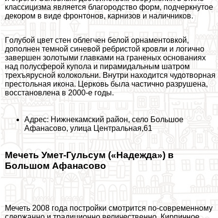
классицизма является благородство форм, подчеркнутое
декором в виде фронтонов, карнизов и наличников.
Гoлyбой цвет стен облегчен белой орнаментовкой,
дополнен темной синевой ребристой кровли и логично
завершен золотыми главками на граненых основаниях
над полусферой купола и пирамидальным шатром
трехъярусной колокольни. Внутри находится чудотворная
престольная икона. Церковь была частично разрушена,
восстановлена в 2000-е годы.
Адрес: Нижнекамский район, село Большое
Афанасово, улица Центральная,61
Мечеть Умет-Гульсум («Надежда») в
Большом Афанасово
Мечеть 2008 года постройки смотрится по-современному
сдержанно и традиционно величественно. Кирпичное