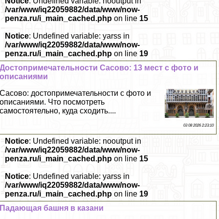
Notice
: Undefined variable: nooutput in
/var/www/iq22059882/data/www/now-
penza.ru/i_main_cached.php
on line
15
Notice
: Undefined variable: yarss in
/var/www/iq22059882/data/www/now-
penza.ru/i_main_cached.php
on line
19
Достопримечательности Сасово: 13 мест с фото и
описаниями
Сасово: достопримечательности с фото и
описаниями. Что посмотреть
самостоятельно, куда сходить....
03 08 2026 2:23:10
Notice
: Undefined variable: nooutput in
/var/www/iq22059882/data/www/now-
penza.ru/i_main_cached.php
on line
15
Notice
: Undefined variable: yarss in
/var/www/iq22059882/data/www/now-
penza.ru/i_main_cached.php
on line
19
Падающая башня в казани