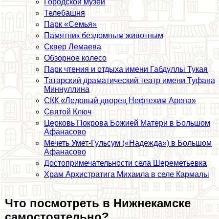
Городской музей
Телeбашня
Парк «Семья»
Памятник бездомным животным
Сквер Лемаева
Обзорное колесо
Парк чтения и отдыха имени Габдуллы Тукая
Татарский драматический театр имени Туфана
Миннуллина
СКК «Ледовый дворец Нефтехим Арена»
Святой Ключ
Церковь Покрова Божией Матери в Большом
Афанасово
Мечеть Умет-Гульсум («Надежда») в Большом
Афанасово
Достопримечательности села Шереметьевка
Храм Архистратига Михаила в селе Кармалы
Что посмотреть в Нижнекамске
самостоятельно?