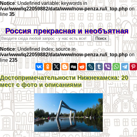
Notice
: Undefined variable: keywords in
/var/www/iq22059882/data/www/now-penza.ru/i_top.php
on
line
35
Россия прекрасная и необъятная
Notice
: Undefined index: source in
/var/www/iq22059882/data/www/now-penza.ru/i_top.php
on
line
235
Достопримечательности Нижнекамска: 20
мест с фото и описаниями