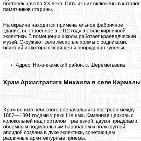
построек начала ХХ века. Пять из них включены в каталог
памятников старины.
На окраине находится примечательное фабричное
здание, выстроенное в 1912 году в стиле кирпичной
эклектики. В помещении школы работает краеведческий
музей. Окружают село лесистые холмы с родниками,
ближний из которых освящен и оборудован купелью.
Адрес: Нижнекамский район, с. Шереметьевка
Храм Архистратига Михаила в селе Кармалы
Храм во имя небесного военачальника построен между
1882—1891 годами у реки Шешма. Каменная церковь с
колокольней над порталом, трапезной, двумя приделами,
объемным подкупольным баpaбаном и полукруглой
апсидой создана в духе эклектики, сочетающем
различные архитектурные приемы.