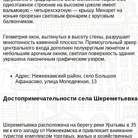
одноэтажное строение на высоком цоколе имеет
вальмовую – четырехскатную — крышу. Минарет на
коньке прорезан световым фонарем с круговым
балкончиком.
Геометрия окон, вытянутых в высоту стены, разрушает
монотонность каменной плоскости. Прямоугольный эркер
центрального входа дополнен полукруглым люнетом и
небольшим арочным окном, светлая поверхность здания
украшена лаконичным графическим узором.
Адрес: Нижнекамский район, село Большое
Афанасово, улица Молодежная, 13
Достопримечательности села Шереметьевка
Шереметьевка расположена на берегу реки Уратьмы в 35
км к юго-западу от Нижнекамска и привлекает внимание
туристов комплексом торговых, жилых и хозяйственных