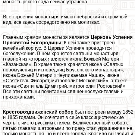
монастырского сада сейчас утрачена.
Все строения монастыря имеют неброский и скромный
вид, все здесь сосредоточено на молитвах.
Главным храмом монастыря является
Церковь Успения
Пресвятой Богородицы
. К ней также пристроен
келейный корпус. В Церкви Успения проводятся
богослужения. В нем хранятся святыни монастыря,
главной из которых является икона Божьей Матери
«Казанская». В храме также хранятся икона «Святых
новомучениц и исповедниц Брусенского монастыря»,
икона Божьей Матери «Неупиваемая Чаша», икона
«Святитель Филарет, митрополит Московский», а также
икона «Святитель Димитрий, митрополит Ростовский».
Все эти святыни почитаемы священнослужителями и
прихожанами.
Крестовоздвиженский собор
был построен между 1852
и 1855 годами. Он сочетает в себе классицистические
черты с чисто русским стилем. Величественный собор с
пятью главами шатровыми по праву стал украшением не
только монастыря, но и всего города. Красиво выглядит и