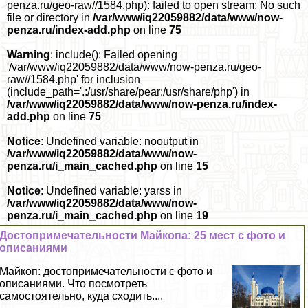
penza.ru/geo-raw//1584.php): failed to open stream: No such
file or directory in
/var/www/iq22059882/data/www/now-
penza.ru/index-add.php
on line
75
Warning
: include(): Failed opening
'/var/www/iq22059882/data/www/now-penza.ru/geo-
raw//1584.php' for inclusion
(include_path='.:/usr/share/pear:/usr/share/php') in
/var/www/iq22059882/data/www/now-penza.ru/index-
add.php
on line
75
Notice
: Undefined variable: nooutput in
/var/www/iq22059882/data/www/now-
penza.ru/i_main_cached.php
on line
15
Notice
: Undefined variable: yarss in
/var/www/iq22059882/data/www/now-
penza.ru/i_main_cached.php
on line
19
Достопримечательности Майкопа: 25 мест с фото и
описаниями
Майкоп: достопримечательности с фото и
описаниями. Что посмотреть
самостоятельно, куда сходить....