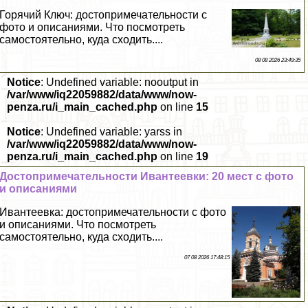
Горячий Ключ: достопримечательности с
фото и описаниями. Что посмотреть
самостоятельно, куда сходить....
08 08 2026 23:49:35
Notice
: Undefined variable: nooutput in
/var/www/iq22059882/data/www/now-
penza.ru/i_main_cached.php
on line
15
Notice
: Undefined variable: yarss in
/var/www/iq22059882/data/www/now-
penza.ru/i_main_cached.php
on line
19
Достопримечательности Ивантеевки: 20 мест с фото
и описаниями
Ивантеевка: достопримечательности с фото
и описаниями. Что посмотреть
самостоятельно, куда сходить....
07 08 2026 17:48:15