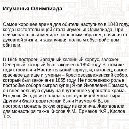
Игуменья Олимпиада
Самое хорошее время для обители наступило в 1848 году,
когда настоятельницей стала игуменья Олимпиада. При
ней монастырь изменился коренным образом, начиная от
духовной жизни, и заканчивая полным обустройством
обители.
В 1849 построен Западный келейный корпус, заложен
Северный, который был закончен к 1850 году. В этом же
году строится и Настоятельский корпус, и, наконец, самое
красивое детище игуменьи – Крестовоздвиженский собор,
который был закончен к 1855 году. Не последнюю роль в
постройке собора сыграл купец Яков Яковлевич Ермаков,
он внес большую сумму на внутреннее убранство храма.
Его дочь Феодосия являлась послушницей монастыря.
Другими благотворителями были Наумов Ф.В., он
построил монастырскую ограду из кирпича. Жертвовали
для монастыря также Кислов Ф.М., Ермаков Ф.Я., Кислов
Т.Ф.