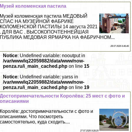
Музей коломенская пастила
Музей коломенская пастила МЕДОВЫЙ
СПАС НА МУЗЕЙНОЙ ФАБРИКЕ
КОЛОМЕНСКОЙ ПАСТИЛЫ 14 августа 2021
. ДЛЯ ВАС . ВЫСОКОПОЧТЕННЕЙШАЯ
ПУБЛИКА МЕДОВАЯ ЯРМАРКА НА ФАБРИЧНОМ...
28 07 2026 6:46:46
Notice
: Undefined variable: nooutput in
/var/www/iq22059882/data/www/now-
penza.ru/i_main_cached.php
on line
15
Notice
: Undefined variable: yarss in
/var/www/iq22059882/data/www/now-
penza.ru/i_main_cached.php
on line
19
Достопримечательности Королёва: 25 мест с фото и
описаниями
Королёв: достопримечательности с фото и
описаниями. Что посмотреть
самостоятельно, куда сходить....
27 07 2026 9:28:29