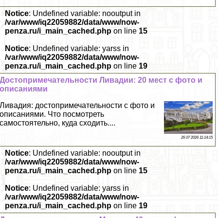
Notice
: Undefined variable: nooutput in
/var/www/iq22059882/data/www/now-
penza.ru/i_main_cached.php
on line
15
Notice
: Undefined variable: yarss in
/var/www/iq22059882/data/www/now-
penza.ru/i_main_cached.php
on line
19
Достопримечательности Ливадии: 20 мест с фото и
описаниями
Ливадия: достопримечательности с фото и
описаниями. Что посмотреть
самостоятельно, куда сходить....
26 07 2026 11:14:15
Notice
: Undefined variable: nooutput in
/var/www/iq22059882/data/www/now-
penza.ru/i_main_cached.php
on line
15
Notice
: Undefined variable: yarss in
/var/www/iq22059882/data/www/now-
penza.ru/i_main_cached.php
on line
19