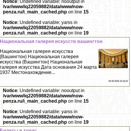
Notice
: Undefined variable: nooutput in
/var/www/iq22059882/data/www/now-
penza.ru/i_main_cached.php
on line
15
Notice
: Undefined variable: yarss in
/var/www/iq22059882/data/www/now-
penza.ru/i_main_cached.php
on line
19
Национальная галерея искусств вашингтон
Национальная галерея искусства
(Вашингтон) Национальная галерея
искусства (Вашингтон) Национальная
галерея искусства Дата основания 24 марта
1937 Местонахождение...
06 08 2026 22:18:32
Notice
: Undefined variable: nooutput in
/var/www/iq22059882/data/www/now-
penza.ru/i_main_cached.php
on line
15
Notice
: Undefined variable: yarss in
/var/www/iq22059882/data/www/now-
penza.ru/i_main_cached.php
on line
19
Билеты в тунис