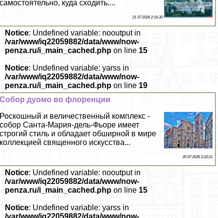
самостоятельно, куда сходить....
21 07 2026 2:16:30
Notice
: Undefined variable: nooutput in
/var/www/iq22059882/data/www/now-
penza.ru/i_main_cached.php
on line
15
Notice
: Undefined variable: yarss in
/var/www/iq22059882/data/www/now-
penza.ru/i_main_cached.php
on line
19
Собор дуомо во флоренции
Роскошный и величественный комплекс -
собор Санта-Мария-дель-Фьоре имеет
строгий стиль и обладает обширной в мире
коллекцией священного искусства...
20 07 2026 2:22:21
Notice
: Undefined variable: nooutput in
/var/www/iq22059882/data/www/now-
penza.ru/i_main_cached.php
on line
15
Notice
: Undefined variable: yarss in
/var/www/iq22059882/data/www/now-