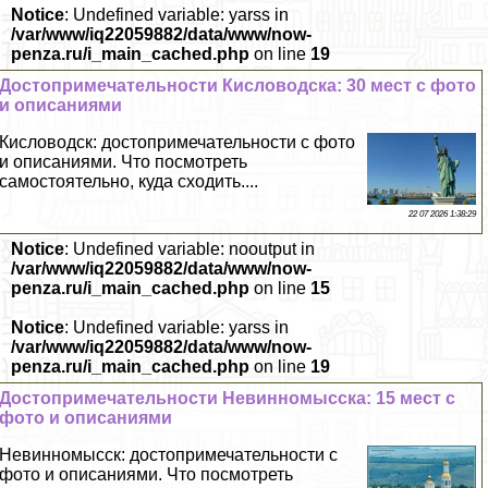
Notice
: Undefined variable: yarss in
/var/www/iq22059882/data/www/now-
penza.ru/i_main_cached.php
on line
19
Достопримечательности Кисловодска: 30 мест с фото
и описаниями
Кисловодск: достопримечательности с фото
и описаниями. Что посмотреть
самостоятельно, куда сходить....
22 07 2026 1:38:29
Notice
: Undefined variable: nooutput in
/var/www/iq22059882/data/www/now-
penza.ru/i_main_cached.php
on line
15
Notice
: Undefined variable: yarss in
/var/www/iq22059882/data/www/now-
penza.ru/i_main_cached.php
on line
19
Достопримечательности Невинномысска: 15 мест с
фото и описаниями
Невинномысск: достопримечательности с
фото и описаниями. Что посмотреть