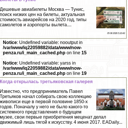
Дешевые авиабилеты Москва — Тунис,
поиск низких цен на билеты, актуальная
стоимость авиарейсов на 2020 год, типы
самолетов и аэропорты вылета....
05 08 2026 5:10:43
Notice
: Undefined variable: nooutput in
/var/www/iq22059882/data/www/now-
penza.ru/i_main_cached.php
on line
15
Notice
: Undefined variable: yarss in
/var/www/iq22059882/data/www/now-
penza.ru/i_main_cached.php
on line
19
Когда открылась третьяковская галерея
Известно, что предприниматель Павел
Третьяков начал собирать свою коллекцию
живописи еще в первой половине 1850-х
годов. Поначалу у него не было какого-то
системного представления о будущем
музее, свои первые приобретения меценат делал
движимый лишь тягой к искусству. 4 июня 2017. EADaily...