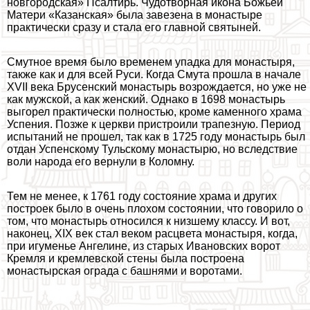
новгородская» Псалтирь. Чудотворная икона Божьей
Матери «Казанская» была завезена в монастыре
пpaктически сразу и стала его главной святыней.
Смутное время было временем упадка для монастыря,
также как и для всей Руси. Когда Смута прошла в начале
XVII века Брусенский монастырь возрождается, но уже не
как мужской, а как женский. Однако в 1698 монастырь
выгорел пpaктически полностью, кроме каменного храма
Успения. Позже к церкви пристроили трапезную. Период
испытаний не прошел, так как в 1725 году монастырь был
отдан Успенскому Тульскому монастырю, но вследствие
воли народа его вернули в Коломну.
Тем не менее, к 1761 году состояние храма и других
построек было в очень плохом состоянии, что говорило о
том, что монастырь относился к низшему классу. И вот,
наконец, XIX век стал веком расцвета монастыря, когда,
при игуменье Ангелине, из старых Ивановских ворот
Кремля и кремлевской стены была построена
монастырская ограда с башнями и воротами.