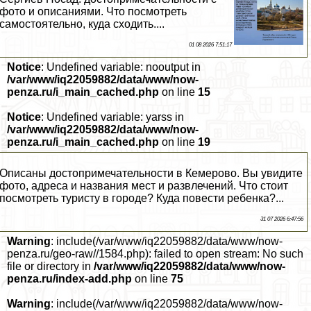
фото и описаниями. Что посмотреть
самостоятельно, куда сходить....
01 08 2026 7:51:17
Notice
: Undefined variable: nooutput in
/var/www/iq22059882/data/www/now-
penza.ru/i_main_cached.php
on line
15
Notice
: Undefined variable: yarss in
/var/www/iq22059882/data/www/now-
penza.ru/i_main_cached.php
on line
19
Описаны достопримечательности в Кемерово. Вы увидите
фото, адреса и названия мест и развлечений. Что стоит
посмотреть туристу в городе? Куда повести ребенка?...
31 07 2026 6:47:56
Warning
: include(/var/www/iq22059882/data/www/now-
penza.ru/geo-raw//1584.php): failed to open stream: No such
file or directory in
/var/www/iq22059882/data/www/now-
penza.ru/index-add.php
on line
75
Warning
: include(/var/www/iq22059882/data/www/now-