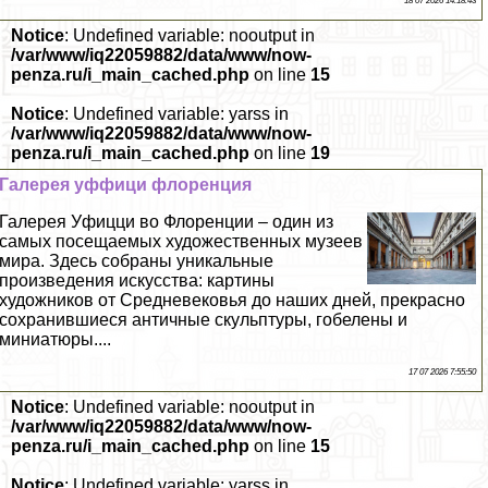
18 07 2026 14:18:43
Notice
: Undefined variable: nooutput in
/var/www/iq22059882/data/www/now-
penza.ru/i_main_cached.php
on line
15
Notice
: Undefined variable: yarss in
/var/www/iq22059882/data/www/now-
penza.ru/i_main_cached.php
on line
19
Галерея уффици флоренция
Галерея Уфицци во Флоренции – один из
самых посещаемых художественных музеев
мира. Здесь собраны уникальные
произведения искусства: картины
художников от Средневековья до наших дней, прекрасно
сохранившиеся античные скульптуры, гобелены и
миниатюры....
17 07 2026 7:55:50
Notice
: Undefined variable: nooutput in
/var/www/iq22059882/data/www/now-
penza.ru/i_main_cached.php
on line
15
Notice
: Undefined variable: yarss in