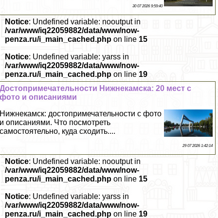
30 07 2026 9:59:40
Notice
: Undefined variable: nooutput in
/var/www/iq22059882/data/www/now-
penza.ru/i_main_cached.php
on line
15
Notice
: Undefined variable: yarss in
/var/www/iq22059882/data/www/now-
penza.ru/i_main_cached.php
on line
19
Достопримечательности Нижнекамска: 20 мест с
фото и описаниями
Нижнекамск: достопримечательности с фото
и описаниями. Что посмотреть
самостоятельно, куда сходить....
29 07 2026 1:42:14
Notice
: Undefined variable: nooutput in
/var/www/iq22059882/data/www/now-
penza.ru/i_main_cached.php
on line
15
Notice
: Undefined variable: yarss in
/var/www/iq22059882/data/www/now-
penza.ru/i_main_cached.php
on line
19