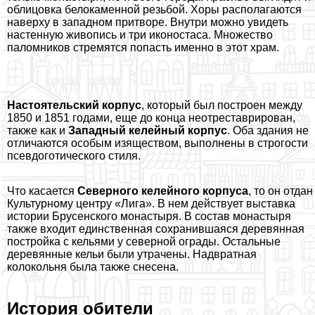
облицовка белокаменной резьбой. Хоры располагаются
наверху в западном притворе. Внутри можно увидеть
настенную живопись и три иконостаса. Множество
паломников стремятся попасть именно в этот храм.
Настоятельский корпус
, который был построен между
1850 и 1851 годами, еще до конца неотреставрирован,
также как и
Западный келейный корпус
. Оба здания не
отличаются особым изяществом, выполнены в строгости
псевдоготического стиля.
Что касается
Северного келейного корпуса
, то он отдан
Культурному центру «Лига». В нем действует выставка
истории Брусенского монастыря. В состав монастыря
также входит единственная сохранившаяся деревянная
постройка с кельями у северной ограды. Остальные
деревянные кельи были утрачены. Надвратная
колокольня была также снесена.
История обители