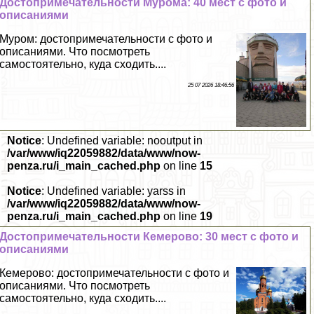
Достопримечательности Мурома: 40 мест с фото и
описаниями
Муром: достопримечательности с фото и
описаниями. Что посмотреть
самостоятельно, куда сходить....
25 07 2026 18:46:56
Notice
: Undefined variable: nooutput in
/var/www/iq22059882/data/www/now-
penza.ru/i_main_cached.php
on line
15
Notice
: Undefined variable: yarss in
/var/www/iq22059882/data/www/now-
penza.ru/i_main_cached.php
on line
19
Достопримечательности Кемерово: 30 мест с фото и
описаниями
Кемерово: достопримечательности с фото и
описаниями. Что посмотреть
самостоятельно, куда сходить....