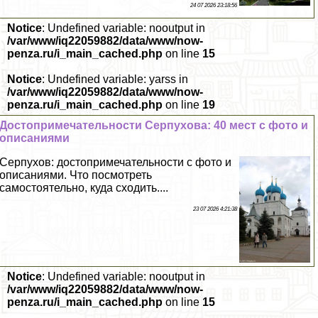
24 07 2026 23:18:56
Notice
: Undefined variable: nooutput in
/var/www/iq22059882/data/www/now-
penza.ru/i_main_cached.php
on line
15
Notice
: Undefined variable: yarss in
/var/www/iq22059882/data/www/now-
penza.ru/i_main_cached.php
on line
19
Достопримечательности Серпухова: 40 мест с фото и
описаниями
Серпухов: достопримечательности с фото и
описаниями. Что посмотреть
самостоятельно, куда сходить....
23 07 2026 4:21:38
Notice
: Undefined variable: nooutput in
/var/www/iq22059882/data/www/now-
penza.ru/i_main_cached.php
on line
15