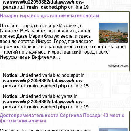
/var/www/iq22059882/data/www/now-
penza.ru/i_main_cached.php
on line
19
Назарет израиль достопримечательности
Назарет – город на севере Израиля, в
Галилее. В Назарете, по преданию, ангел
принес Деве Марии благую весть, и здесь
прошло детство Иисуса. Город привлекает
огромное количество паломников со всего света. Назарет
– третий по значимости христианский город после
Иерусалима и Вифлеема....
02 08 2026 17:13:50
Notice
: Undefined variable: nooutput in
/var/www/iq22059882/data/www/now-
penza.ru/i_main_cached.php
on line
15
Notice
: Undefined variable: yarss in
/var/www/iq22059882/data/www/now-
penza.ru/i_main_cached.php
on line
19
Достопримечательности Сергиева Посада: 40 мест с
фото и описаниями
Сергиев Посад: достопримечательности с