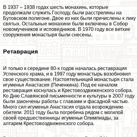
В 1937 – 1938 годах шесть монахинь, которые
продолжали служить Господу, были расстреляны на
Бутовском полигоне. Двое из них были причислены к лику
святых. Остальные монахини были включены в Собор
новомучеников и исповедников. В 1970 году все ветхие
сооружения монастыря были снесены.
Ретаврация
И только к середине 80-х годов началась реставрация
Успенского храма, и в 1997 году монастырь возобновил
свое существование. Настоятельницей монастыря стала
игуменья Анастасия (Печенкина). Под ее началом
реставрация коснулась и Крестовоздвиженского собора.
Ко Дню Славянской письменности и культуры в 2007 году
были закончены работы с главами и фасадной частью.
Много сил игуменья Анастасия отдала возрождению
обители. 2011 году была погребена рядом с могилой
своей предшественницы игуменьи Олимпиады, за
алтарем Крестовоздвиженского собора.