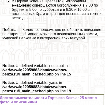
В Церкви Успения Пресвятой Богородицы
ежедневно совершаются богослужения в 7.30 по
будням, в 8.00 по субботам и в 8.30 и 16.00 в
воскресенье. Храм открыт для посещения в течение
всего дня.
Побывав в Коломне, невозможно не обратить внимания
на старинный монастырь с его великолепным храмом,
чудесной церковью и интересной архитектурой.
Notice
: Undefined variable: nooutput in
/var/www/iq22059882/data/www/now-
penza.ru/i_main_cached.php
on line
15
Notice
: Undefined variable: yarss in
/var/www/iq22059882/data/www/now-
penza.ru/i_main_cached.php
on line
19
Достопримечательности Горячего Ключа: 25 мест с
фото и описаниями