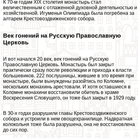
К 70-м годам XIX столетия монастырь стал
величественным с отлаженной духовной деятельностью и
хозяйственной. Игуменья Олимпиада была погребена за
алтарем Крестовоздвиженского собора.
Век гонений на Русскую Православную
Церковь
И вот начался 20 век, век гонений на Русскую
Православную Церковь. Монастырь был закрыт
пpaктически сразу после революции и прихода к власти
большевиков. 222 послушницы, жившие в это время при
монастыре, были вынуждены разойтись по Коломне,
нескольких монахинь арестовали. И хотя оставшиеся в
Коломне монахини восстановили обитель в храме
Воскресения Словущего, он тоже был закрыт в 1929 году.
В 30-х годах разрушили главы Крестовоздвиженского
собора и устроили в нем овощехранилище. Надвратная
колокольня тоже была разрушена, она не восстановлена
до сих пор.