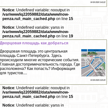
04 08 2026 5:43:22
Notice
: Undefined variable: nooutput in
/var/www/iq22059882/data/www/now-
penza.ru/i_main_cached.php
on line
15
Notice
: Undefined variable: yarss in
/var/www/iq22059882/data/www/now-
penza.ru/i_main_cached.php
on line
19
Дворцовая площадь как добраться
Дворцовая площадь это центральная
площадь Санкт-Петербурга. Здесь
происходили многие исторические события.
Главная достопримечательность города. Где
расположена? Как попасть? Информация
для туристов....
03 08 2026 0:20:20
Notice
: Undefined variable: nooutput in
/var/www/iq22059882/data/www/now-
penza.ru/i_main_cached.php
on line
15
Notice
: Undefined variable: yarss in