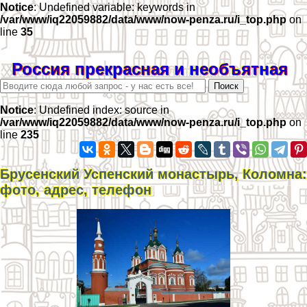
Notice
: Undefined variable: keywords in
/var/www/iq22059882/data/www/now-penza.ru/i_top.php
on
line
35
Россия прекрасная и необъятная
Notice
: Undefined index: source in
/var/www/iq22059882/data/www/now-penza.ru/i_top.php
on
line
235
Брусенский Успенский монастырь, Коломна:
фото, адрес, телефон