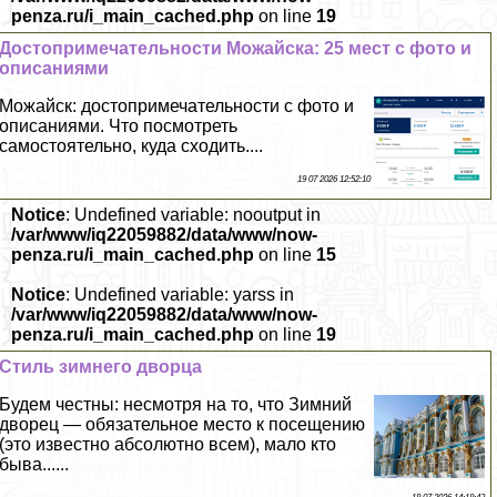
penza.ru/i_main_cached.php
on line
19
Достопримечательности Можайска: 25 мест с фото и
описаниями
Можайск: достопримечательности с фото и
описаниями. Что посмотреть
самостоятельно, куда сходить....
19 07 2026 12:52:10
Notice
: Undefined variable: nooutput in
/var/www/iq22059882/data/www/now-
penza.ru/i_main_cached.php
on line
15
Notice
: Undefined variable: yarss in
/var/www/iq22059882/data/www/now-
penza.ru/i_main_cached.php
on line
19
Стиль зимнего дворца
Будем честны: несмотря на то, что Зимний
дворец — обязательное место к посещению
(это известно абсолютно всем), мало кто
быва......