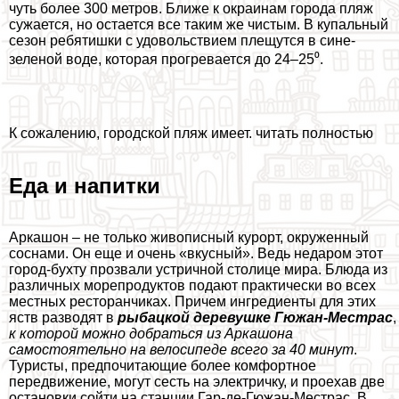
чуть более 300 метров. Ближе к окраинам города пляж
сужается, но остается все таким же чистым. В купальный
сезон ребятишки с удовольствием плещутся в сине-
зеленой воде, которая прогревается до 24–25⁰.
К сожалению, городской пляж имеет. читать полностью
Еда и напитки
Аркашон – не только живописный курорт, окруженный
соснами. Он еще и очень «вкусный». Ведь недаром этот
город-бухту прозвали устричной столице мира. Блюда из
различных морепродуктов подают пpaктически во всех
местных ресторанчиках. Причем ингредиенты для этих
яств разводят в
рыбацкой деревушке Гюжан-Местрас
,
к которой можно добраться из Аркашона
самостоятельно на велосипеде всего за 40 минут
.
Туристы, предпочитающие более комфортное
передвижение, могут сесть на электричку, и проехав две
остановки сойти на станции Гар-де-Гюжан-Местрас. В