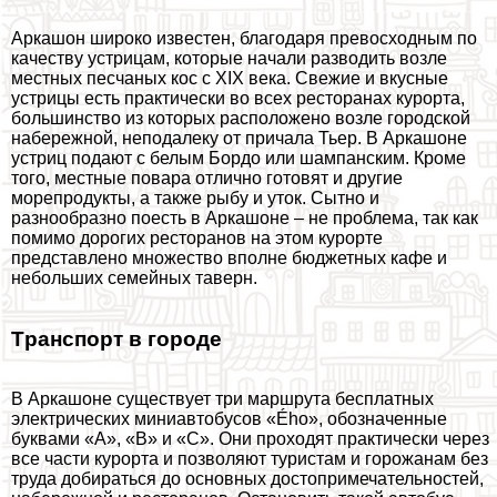
Аркашон широко известен, благодаря превосходным по
качеству устрицам, которые начали разводить возле
местных песчаных кос с XIX века. Свежие и вкусные
устрицы есть пpaктически во всех ресторанах курорта,
большинство из которых расположено возле городской
набережной, неподалеку от причала Тьер. В Аркашоне
устриц подают с белым Бордо или шампанским. Кроме
того, местные повара отлично готовят и другие
морепродукты, а также рыбу и уток. Сытно и
разнообразно поесть в Аркашоне – не проблема, так как
помимо дорогих ресторанов на этом курорте
представлено множество вполне бюджетных кафе и
небольших семейных таверн.
Tрaнcпорт в городе
В Аркашоне существует три маршрута бесплатных
электрических миниавтобусов «Ého», обозначенные
буквами «А», «В» и «С». Они проходят пpaктически через
все части курорта и позволяют туристам и горожанам без
труда добираться до основных достопримечательностей,