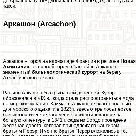
до Аркашона (75 км) добираются на поездах, автобусах и
такси.
Аркашон (Arcachon)
Аркашон – город на юго-западе Франции в регионе
Новая
Аквитания
, основной город в бассейне Аркашон,
знаменитый
бальнеологический курорт
на берегу
Атлантического океана.
Раньше Аркашон был рыбацкой деревней. Курорт
образовался в XIX в., когда стала распространяться мода
на морские купания. Климат в Аркашоне благоприятный
для морского отдыха, и в 1823 г. здесь открылось первое
бальнеологическое заведение, ориентированное на
богатую клиентуру; в 1841 г. сюда из Бордо проведена
железная дорога, которая принадлежала банкирам-
братьям Перэр. Именно братья Перэр вложились в то,