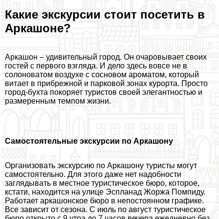
Какие экскурсии стоит посетить в
Аркашоне?
Аркашон – удивительный город. Он очаровывает своих
гостей с первого взгляда. И дело здесь вовсе не в
солоноватом воздухе с сосновом ароматом, который
витает в прибрежной и парковой зонах курорта. Просто
город-бухта покоряет туристов своей элегантностью и
размеренным темпом жизни.
Самостоятельные экскурсии по Аркашону
Организовать экскурсию по Аркашону туристы могут
самостоятельно. Для этого даже нет надобности
заглядывать в местное туристическое бюро, которое,
кстати, находится на улице Эспланад Жоржа Помпиду.
Работает аркашонское бюро в непостоянном графике.
Все зависит от сезона. С июль по август туристическое
бюро открыто с 9 утра до 7 часов вечера ежедневно без