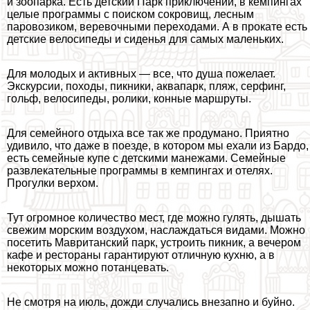
и зоопарка. Есть детский Парк приключений, в кемпингах
целые программы с поиском сокровищ, лесным
паровозиком, веревочными переходами. А в прокате есть
детские велосипеды и сиденья для самых маленьких.
Для молодых и активных — все, что душа пожелает.
Экскурсии, походы, пикники, аквапарк, пляж, серфинг,
гольф, велосипеды, ролики, конные маршруты.
Для семейного отдыха все так же продумано. Приятно
удивило, что даже в поезде, в котором мы ехали из Бардо,
есть семейные купе с детскими манежами. Семейные
развлекательные программы в кемпингах и отелях.
Прогулки верхом.
Тут огромное количество мест, где можно гулять, дышать
свежим морским воздухом, наслаждаться видами. Можно
посетить Мавританский парк, устроить пикник, а вечером
кафе и рестораны гарантируют отличную кухню, а в
некоторых можно потанцевать.
Не смотря на июль, дожди случались внезапно и буйно.