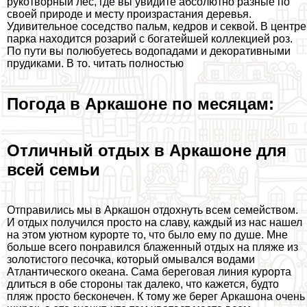
рукотворный лес, где вы увидите абсолютно разные по
своей природе и месту произрастания деревья.
Удивительное соседство пальм, кедров и секвой. В центре
парка находится розарий с богатейшей коллекцией роз.
По пути вы полюбуетесь водопадами и декоративными
прудиками. В то. читать полностью
Погода в Аркашоне по месяцам:
Отличный отдых в Аркашоне для
всей семьи
Отправились мы в Аркашон отдохнуть всем семейством.
И отдых получился просто на славу, каждый из нас нашел
на этом уютном курорте то, что было ему по душе. Мне
больше всего понравился блаженный отдых на пляже из
золотистого песочка, который омывался водами
Атлантического океана. Сама береговая линия курорта
длиться в обе стороны так далеко, что кажется, будто
пляж просто бесконечен. К тому же берег Аркашона очень