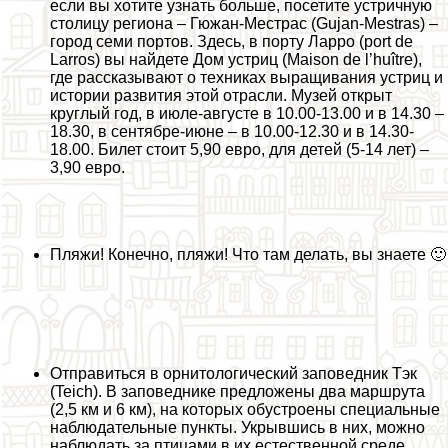
если вы хотите узнать больше, посетите устричную
столицу региона – Гюжан-Местраc (Gujan-Mestras) –
город семи портов. Здесь, в порту Ларро (port de
Larros) вы найдете Дом устриц (Maison de l’huître),
где рассказывают о техниках выращивания устриц и
истории развития этой отрасли. Музей открыт
круглый год, в июле-августе в 10.00-13.00 и в 14.30 –
18.30, в сентябре-июне – в 10.00-12.30 и в 14.30-
18.00. Билет стоит 5,90 евро, для детей (5-14 лет) –
3,90 евро.
Пляжи! Конечно, пляжи! Что там делать, вы знаете 🙂
Отправиться в орнитологический заповедник Тэк
(Teich). В заповеднике предложены два маршрута
(2,5 км и 6 км), на которых обустроены специальные
наблюдательные пункты. Укрывшись в них, можно
наблюдать за птицами в их естественной среде