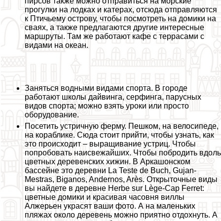
пирсов также можно отправиться на морские
прогулки на лодках и катерах, отсюда отправляются
к Птичьему острову, чтобы посмотреть на домики на
сваях, а также предлагаются другие интересные
маршруты. Там же работают кафе с террасами с
видами на океан.
Заняться водными видами спорта. В городе
работают школы дайвинга, серфинга, парусных
видов спорта; можно взять уроки или просто
оборудование.
Посетить устричную ферму. Пешком, на велосипеде,
на кораблике. Сюда стоит прийти, чтобы узнать, как
это происходит – выращивание устриц. Чтобы
попробовать наисвежайших. Чтобы побродить вдоль
цветных деревенских хижин. В Аркашонском
бассейне это деревни La Teste de Buch, Gujan-
Mestras, Biganos, Andernos, Arès. Открыточные виды
вы найдете в деревне Herbe sur Lège-Cap Ferret:
цветные домики и красивая часовня виллы
Алжерьен украсят ваши фото. А на маленьких
пляжах около деревень можно приятно отдохнуть. А