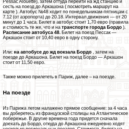
Pessac Alouette), затем оттуда перейти на жд станцию и
сесть на поезд до Аркашона ( посмотреть маршрут на
карте ). Автобус №48 ходит по понедельникам-пятницам с
7.12 (от аэропорта) до 20.18. Интервал движения — от 20
минут до 1 часа. Билет в автобус стоит 1,70 евро (правила
и стоимость те же, что и на
трaнcпорте города Бордо
).
Расписание автобуса 48.
Билет на поезд Пессак —
Аркашон стоит от 10,40 евро в одну сторону.
Или:
на автобусе до жд вокзала Бордо
, затем на
поезде до Аркашона. Билет на поезд Бордо — Аркашон
стоит от 11,50 евро.
Также можно прилететь в Париж, далее – на поезде.
На поезде
Из Парижа летом налажено прямое сообщение: за 4 часа
вы доберетесь из французской столицы на Атлантическое
побережье. В другие времена года придется сначала
доехать до Бордо, откуда до Аркашона ежедневно ходят
несколько региональных поездов. Стоимость билета на