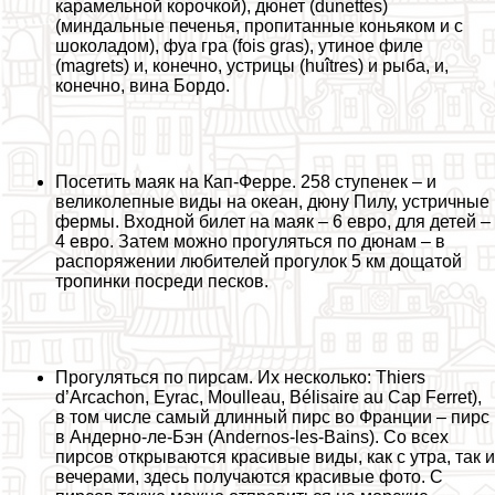
карамельной корочкой), дюнет (dunettes)
(миндальные печенья, пропитанные коньяком и с
шоколадом), фуа гра (fois gras), утиное филе
(magrets) и, конечно, устрицы (huîtres) и рыба, и,
конечно, вина Бордо.
Посетить маяк на Кап-Ферре. 258 ступенек – и
великолепные виды на океан, дюну Пилу, устричные
фермы. Входной билет на маяк – 6 евро, для детей –
4 евро. Затем можно прогуляться по дюнам – в
распоряжении любителей прогулок 5 км дощатой
тропинки посреди песков.
Прогуляться по пирсам. Их несколько: Thiers
d’Arcachon, Eyrac, Moulleau, Bélisaire au Cap Ferret),
в том числе самый длинный пирс во Франции – пирс
в Андерно-ле-Бэн (Andernos-les-Bains). Со всех
пирсов открываются красивые виды, как с утра, так и
вечерами, здесь получаются красивые фото. С