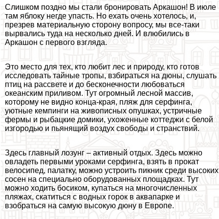
Слишком поздно мы стали бронировать Аркашон! В июле
там яблоку негде упасть. Но ехать очень хотелось, и,
презрев материальную сторону вопросу, мы все-таки
вырвались туда на несколько дней. И влюбились в
Аркашон с первого взгляда.
Это место для тех, кто любит лес и природу, кто готов
исследовать тайные тропы, взбираться на дюны, слушать
птиц на рассвете и до бесконечности любоваться
океанским приливом. Тут огромный лесной массив,
которому не видно конца-края, пляж для серфинга,
уютные кемпинги на живописных опушках, устричные
фермы и рыбацкие домики, ухоженные коттеджи с белой
изгородью и пьянящий воздух свободы и стрaнcтвий.
Здесь главный лозунг – активный отдых. Здесь можно
овладеть первыми уроками серфинга, взять в прокат
велосипед, палатку, можно устроить пикник среди высоких
сосен на специально оборудованных площадках. Тут
можно ходить босиком, купаться на многочисленных
пляжах, скатиться с водных горок в аквапарке и
взобраться на самую высокую дюну в Европе.