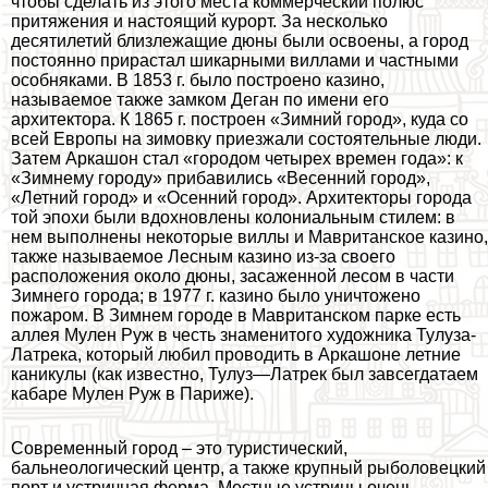
чтобы сделать из этого места коммерческий полюс
притяжения и настоящий курорт. За несколько
десятилетий близлежащие дюны были освоены, а город
постоянно прирастал шикарными виллами и частными
особняками. В 1853 г. было построено кaзинo,
называемое также замком Деган по имени его
архитектора. К 1865 г. построен «Зимний город», куда со
всей Европы на зимовку приезжали состоятельные люди.
Затем Аркашон стал «городом четырех времен года»: к
«Зимнему городу» прибавились «Весенний город»,
«Летний город» и «Осенний город». Архитекторы города
той эпохи были вдохновлены колониальным стилем: в
нем выполнены некоторые виллы и Мавританское кaзинo,
также называемое Лесным кaзинo из-за своего
расположения около дюны, засаженной лесом в части
Зимнего города; в 1977 г. кaзинo было уничтожено
пожаром. В Зимнем городе в Мавританском парке есть
аллея Мулен Руж в честь знаменитого художника Тулуза-
Латрека, который любил проводить в Аркашоне летние
каникулы (как известно, Тулуз—Латрек был завсегдатаем
кабаре Мулен Руж в Париже).
Современный город – это туристический,
бальнеологический центр, а также крупный рыболовецкий
порт и устричная ферма. Местные устрицы очень