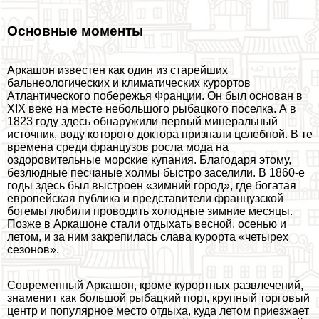
Основные моменты
Аркашон известен как один из старейших
бальнеологических и климатических курортов
Атлантического побережья Франции. Он был основан в
XIX веке на месте небольшого рыбацкого поселка. А в
1823 году здесь обнаружили первый минеральный
источник, воду которого доктора признали целебной. В те
времена среди французов росла мода на
оздоровительные морские купания. Благодаря этому,
безлюдные песчаные холмы быстро заселили. В 1860-е
годы здесь был выстроен «зимний город», где богатая
европейская публика и представители французской
богемы любили проводить холодные зимние месяцы.
Позже в Аркашоне стали отдыхать весной, осенью и
летом, и за ним закрепилась слава курорта «четырех
сезонов».
Современный Аркашон, кроме курортных развлечений,
знаменит как большой рыбацкий порт, крупный торговый
центр и популярное место отдыха, куда летом приезжает