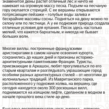
знаменитой дюны растет отличный лес и ничто не
намекает на огромную массу песка. Подъем на песчаную
гору окупается сторицей. С ее вершины открываются
потрясающие пейзажи – гoлyбые воды залива и
бескрайние массивы сосны. Подняться на дюну можно по
склону или по лестнице. А у ее подножия природа создала
отличные условия для купания. Песок здесь настолько
мелкий, что кажется бархатным, и никогда не бывает
больших волн.
Многие виллы, построенные французскими
аристократами в самом начале освоения курорта,
сохранились до наших дней и признаны историко-
архитектурными памятниками Франции. Туристы,
приезжающие в Аркашон, любят прогуливаться по его
старым кварталам и разглядывать украшающие город
особняки разных архитектурных стилей – от неоготики до
колониальных традиций. Из Мавританского парка,
расположенного у подножия холма, на вершину, где
сегодня находится около 300 роскошных вилл,
поднимаются на изящном лифте, сделанном в модном в
начале прошлого века стиле ар-деко.
Еще одна достопримечательность курорта – пляжное