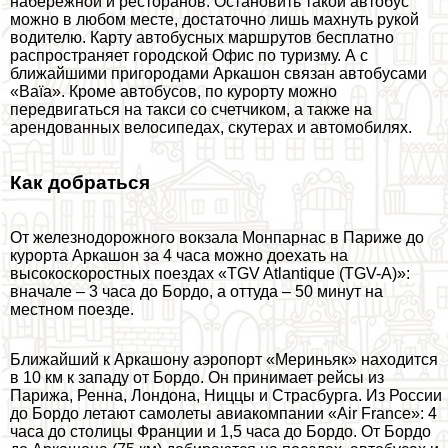
набережной и ресторанов. Остановить такой автобус
можно в любом месте, достаточно лишь махнуть рукой
водителю. Карту автобусных маршрутов бесплатно
распространяет городской Офис по туризму. А с
ближайшими пригородами Аркашон связан автобусами
«Baïa». Кроме автобусов, по курорту можно
передвигаться на такси со счетчиком, а также на
арендованных велосипедах, скутерах и автомобилях.
Как добраться
От железнодорожного вокзала Монпарнас в Париже до
курорта Аркашон за 4 часа можно доехать на
высокоскоростных поездах «TGV Atlantique (TGV-A)»:
вначале – 3 часа до Бордо, а оттуда – 50 минут на
местном поезде.
Ближайший к Аркашону аэропорт «Мериньяк» находится
в 10 км к западу от Бордо. Он принимает рейсы из
Парижа, Ренна, Лондона, Ниццы и Страсбурга. Из России
до Бордо летают самолеты авиакомпании «Air France»: 4
часа до столицы Франции и 1,5 часа до Бордо. От Бордо