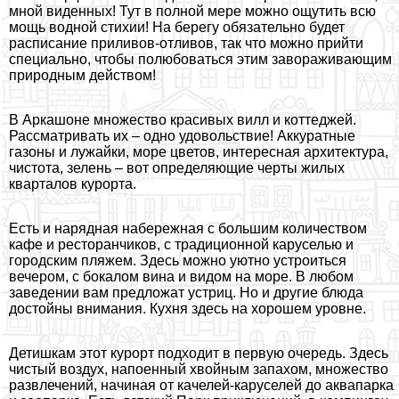
мной виденных! Тут в полной мере можно ощутить всю
мощь водной стихии! На берегу обязательно будет
расписание приливов-отливов, так что можно прийти
специально, чтобы полюбоваться этим завораживающим
природным действом!
В Аркашоне множество красивых вилл и коттеджей.
Рассматривать их – одно удовольствие! Аккуратные
газоны и лужайки, море цветов, интересная архитектура,
чистота, зелень – вот определяющие черты жилых
кварталов курорта.
Есть и нарядная набережная с большим количеством
кафе и ресторанчиков, с традиционной каруселью и
городским пляжем. Здесь можно уютно устроиться
вечером, с бокалом вина и видом на море. В любом
заведении вам предложат устриц. Но и другие блюда
достойны внимания. Кухня здесь на хорошем уровне.
Детишкам этот курорт подходит в первую очередь. Здесь
чистый воздух, напоенный хвойным запахом, множество
развлечений, начиная от качелей-каруселей до аквапарка