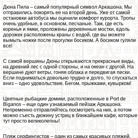
Дюна Пила – самый популярный символ Аркашона. Мы
отправились покорять ее на второй день. Уже от самой
остановки автобуса мы оценили комфорт курорта. Тропы
очень удобные, в основном, песчаные. Там, где есть
коренья и ямки, проложены деревянные мостки, вдоль
дорожек расположены краны с водой, где вы можете
вымыть ножки после прогулки босиком. А босиком гуляли
все!
С самой вершины Дюны открываются прекрасные виды,
на древний лес с одной стороны, и на океан с другой. На
вершине дуют ветры, гоняя облака и передвигая пески.
Если подниматься довольно трудно и долго, то спускаться
вниз – одно удовольствие. Бегом, прыжками, кувырком!
Цветные рыбацкие домики, расположенные в Port de
Biganos – еще один узнаваемый пейзаж Аркашона.
Непременно отправляйтесь посмотреть на них, а потом
можно съесть дюжину устриц в ближайшем кафе, которые
тут просто великолепны!
Пляж серфингистов – один из самых красивых пляжей,