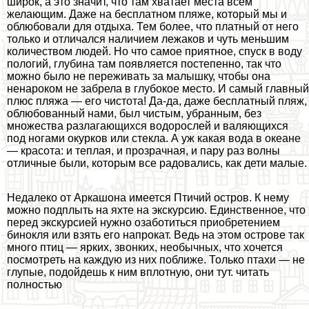
широк, а это значит, что там хватает места всем
желающим. Даже на бесплатном пляже, который мы и
облюбовали для отдыха. Тем более, что платный от него
только и отличался наличием лежаков и чуть меньшим
количеством людей. Но что самое приятное, спуск в воду
пологий, глубина там появляется постепенно, так что
можно было не переживать за малышку, чтобы она
ненароком не забрела в глубокое место. И самый главный
плюс пляжа — его чистота! Да-да, даже бесплатный пляж,
облюбованный нами, был чистым, убранным, без
множества разлагающихся водорослей и валяющихся
под ногами окурков или стекла. А уж какая вода в океане
— красота: и теплая, и прозрачная, и пару раз волны
отличные были, которым все радовались, как дети малые.
Недалеко от Аркашона имеется Птичий остров. К нему
можно подплыть на яхте на экскурсию. Единственное, что
перед экскурсией нужно озаботиться приобретением
бинокля или взять его напрокат. Ведь на этом острове так
много птиц — ярких, звонких, необычных, что хочется
посмотреть на каждую из них поближе. Только птахи — не
глупые, подойдешь к ним вплотную, они тут. читать
полностью