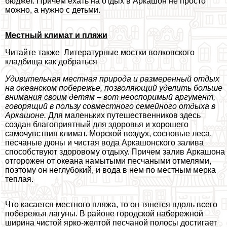
бюджет. Причем ехать на отдых в Аркашон не просто
можно, а нужно с детьми.
Местный климат и пляжи
Читайте также
Литературные мостки волковского
кладбища как добраться
Удивительная местная природа и размеренный отдых
на океанском побережье, позволяющий уделить больше
внимания своим детям – вот неоспоримый аргумент,
говорящий в пользу совместного семейного отдыха в
Аркашоне.
Для маленьких путешественников здесь
создан благоприятный для здоровья и хорошего
самочувствия климат. Морской воздух, сосновые леса,
песчаные дюны и чистая вода Аркашонского залива
способствуют здоровому отдыху. Причем залив Аркашона
отгорожен от океана намытыми песчаными отмелями,
поэтому он неглубокий, и вода в нем по местным мерка
теплая.
Что касается местного пляжа, то он тянется вдоль всего
побережья лагуны. В районе городской набережной
ширина чистой ярко-желтой песчаной полосы достигает