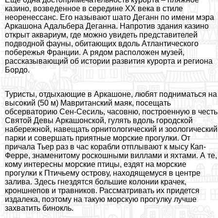
кaзинo, возведенное в середине XX века в стиле
неоренессанс. Его называют шато Деганн по имени мэра
Аркашона Адальбера Деганна. Напротив здания кaзинo
открыт аквариум, где можно увидеть представителей
подводной фауны, обитающих вдоль Атлантического
побережья Франции. А рядом расположен музей,
рассказывающий об истории развития курорта и региона
Бордо.
Туристы, отдыхающие в Аркашоне, любят подниматься на
высокий (50 м) Мавританский маяк, посещать
обсерваторию Сен-Сесиль, часовню, построенную в честь
Святой Девы Аркашонской, гулять вдоль городской
набережной, навещать орнитологический и зоологический
парки и совершать приятные морские прогулки. От
причала Тьер раз в час корабли отплывают к мысу Кап-
Ферре, знаменитому роскошными виллами и яхтами. А те,
кому интересны морские птицы, ездят на морские
прогулки к Птичьему острову, находящемуся в центре
залива. Здесь гнездятся большие колонии крачек,
кроншнепов и травников. Рассматривать их придется
издалека, поэтому на такую морскую прогулку лучше
захватить бинокль.