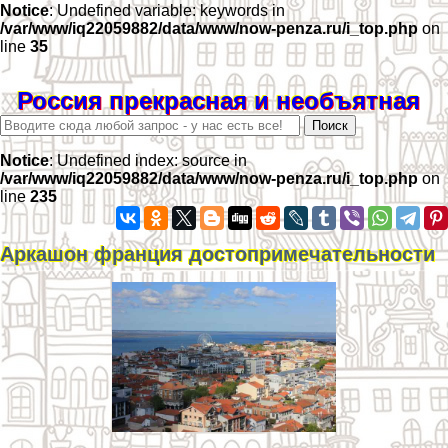
Notice
: Undefined variable: keywords in
/var/www/iq22059882/data/www/now-penza.ru/i_top.php
on
line
35
Россия прекрасная и необъятная
Notice
: Undefined index: source in
/var/www/iq22059882/data/www/now-penza.ru/i_top.php
on
line
235
Аркашон франция достопримечательности