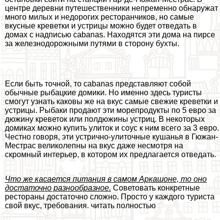
центре деревни путешественники непременно обнаружат
много милых и недорогих ресторанчиков, но самые
вкусные креветки и устрицы можно будет отведать в
домах с надписью cabanas. Находятся эти дома на пирсе
за железнодорожными путями в сторону бухты.
Если быть точной, то cabanas представляют собой
обычные рыбацкие домики. Но именно здесь туристы
смогут узнать каковы же на вкус самые свежие креветки и
устрицы. Рыбаки продают эти морепродукты по 5 евро за
дюжину креветок или полдюжины устриц. В некоторых
домиках можно купить улиток и соус к ним всего за 3 евро.
Честно говоря, эти устрично-улиточные кушанья в Гюжан-
Местрас великолепны на вкус даже несмотря на
скромный интерьер, в котором их предлагается отведать.
Что же касается питания в самом Аркашоне, то оно
достаточно разнообразное.
Советовать конкретные
рестораны достаточно сложно. Просто у каждого туриста
свой вкус, требования. читать полностью