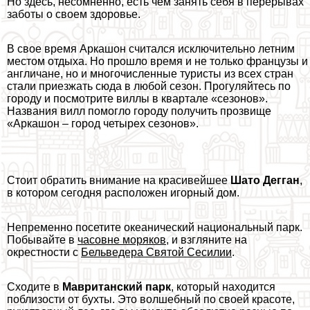
Но здесь, несомненно, есть чем занять себя в перерывах
заботы о своем здоровье.
В свое время Аркашон считался исключительно летним
местом отдыха. Но прошло время и не только французы и
англичане, но и многочисленные туристы из всех стран
стали приезжать сюда в любой сезон. Прогуляйтесь по
городу и посмотрите виллы в квартале «сезонов».
Названия вилл помогло городу получить прозвище
«Аркашон – город четырех сезонов».
Стоит обратить внимание на красивейшее
Шато Дегган
,
в котором сегодня расположен игорный дом.
Непременно посетите океанический национальный парк.
Побывайте в
часовне моряков
, и взгляните на
окрестности с
Бельведера Святой Сесилии
.
Сходите в
Мавританский парк
, который находится
поблизости от бухты. Это волшебный по своей красоте,