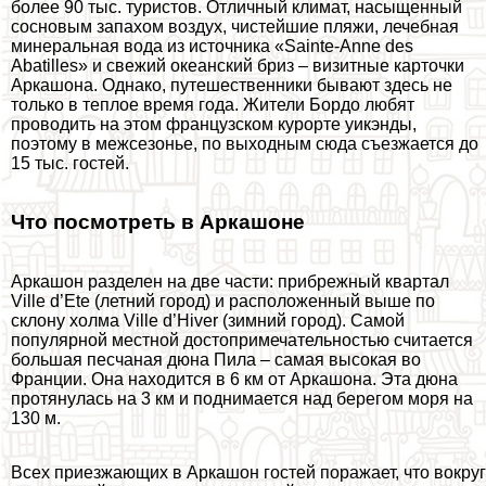
более 90 тыс. туристов. Отличный климат, насыщенный
сосновым запахом воздух, чистейшие пляжи, лечебная
минеральная вода из источника «Sainte-Anne des
Abatilles» и свежий океанский бриз – визитные карточки
Аркашона. Однако, путешественники бывают здесь не
только в теплое время года. Жители Бордо любят
проводить на этом французском курорте уикэнды,
поэтому в межсезонье, по выходным сюда съезжается до
15 тыс. гостей.
Что посмотреть в Аркашоне
Аркашон разделен на две части: прибрежный квартал
Ville d’Ete (летний город) и расположенный выше по
склону холма Ville d’Hiver (зимний город). Самой
популярной местной достопримечательностью считается
большая песчаная дюна Пила – самая высокая во
Франции. Она находится в 6 км от Аркашона. Эта дюна
протянулась на 3 км и поднимается над берегом моря на
130 м.
Всех приезжающих в Аркашон гостей поражает, что вокруг