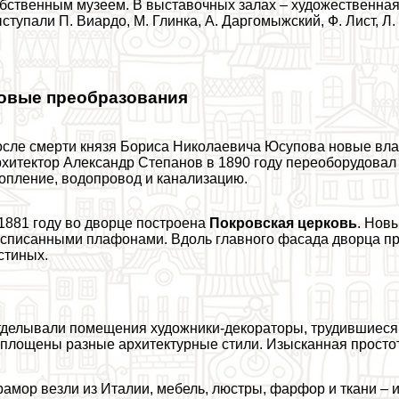
бственным музеем. В выставочных залах – художественна
ступали П. Виардо, М. Глинка, А. Даргомыжский, Ф. Лист, Л
овые преобразования
сле cмepти князя Бориса Николаевича Юсупова новые вла
хитектор Александр Степанов в 1890 году переоборудовал
опление, водопровод и канализацию.
1881 году во дворце построена
Покровская церковь
. Нов
списанными плафонами. Вдоль главного фасада дворца пр
стиных.
делывали помещения художники-декораторы, трудившиеся 
площены разные архитектурные стили. Изысканная простот
амор везли из Италии, мебель, люстры, фарфор и ткани – 