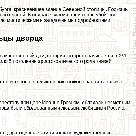
урга, красивейшее здание Северной столицы. Роскошь,
ной славой. В подвале здания произошло убийство
осло мистическими и загадочными подробностями.
ьцы дворца
еличественный дом, история которого начинается в XVIII
ило 5 поколений аристократического рода князей
сто, которое по великолепию можно сравнить только с
престолу при царе Иоанне Грозном, обладали несметным
дворца были образованными людьми, любящими Россию.
нты, драгоценные камни и книги, художественные