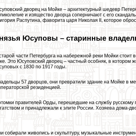
уповский дворец на Мойке – архитектурный шедевр Петерб
ликолепие и изящество дворца соперничают с его скандаль
игория Распутина, фаворита царя Николая II, которое обр
нязья Юсуповы – старинные владел
старой части Петербурга на набережной реки Мойки стоит в
ке. Это Юсуповский дворец – частный особняк, в котором ж
уповых с 1830 по 1917 годы.
адельцы 57 дворцов, они превратили здание на Мойке в ме
ператорской резиденцией.
томки правителей Орды, перешедшие на службу русскому 
гатством и принадлежали к элите России. Хозяева дома-
и собирали живопись и скульптуру, музыкальные инструме