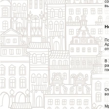
со
вы
Н
По
Ар
от
В 
ра
го
От
во
Мр