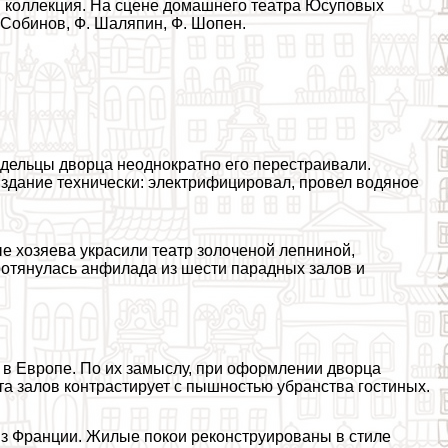
я коллекция. На сцене домашнего театра Юсуповых
. Собинов, Ф. Шаляпин, Ф. Шопен.
дельцы дворца неоднократно его перестраивали.
 здание технически: электрифицировал, провел водяное
ые хозяева украсили театр золоченой лепниной,
отянулась анфилада из шести парадных залов и
в Европе. По их замыслу, при оформлении дворца
а залов контрастирует с пышностью убранства гостиных.
из Франции. Жилые покои реконструированы в стиле