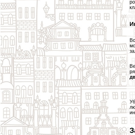
ро
кл
И
Во
мо
за
Ве
ря
д
Уб
лю
ин
З