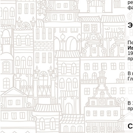
ре
фа
Э
Пе
И
19
пр
В 
Гл
В 
пр
С