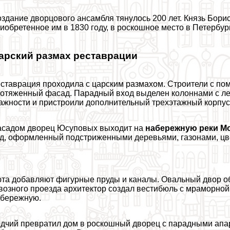
здание дворцового ансамбля тянулось 200 лет. Князь Бори
иобретенное им в 1830 году, в роскошное место в Петербур
арский размах реставрации
ставрация проходила с царским размахом. Строители с п
отяженный фасад. Парадный вход выделен колоннами с л
ажности и пристроили дополнительный трехэтажный корпус 
садом дворец Юсуповых выходит на
набережную реки М
д, оформленный подстриженными деревьями, газонами, цв
та добавляют фигурные пруды и каналы. Овальный двор об
возного проезда архитектор создал вестибюль с мраморной
бережную.
дчий превратил дом в роскошный дворец с парадными апа