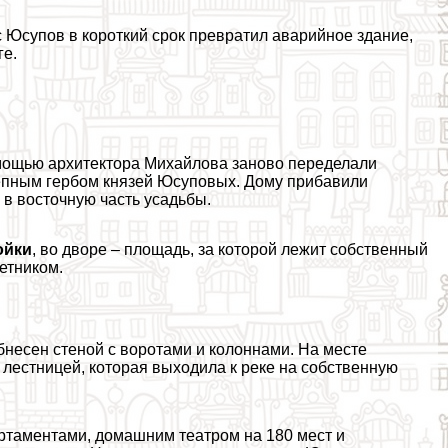
с Юсупов в короткий срок превратил аварийное здание,
ге.
омощью архитектора Михайлова заново переделали
епным гербом князей Юсуповых. Дому прибавили
в восточную часть усадьбы.
ойки
, во дворе – площадь, за которой лежит собственный
етником.
несен стеной с воротами и колоннами. На месте
 лестницей, которая выходила к реке на собственную
ртаментами, домашним театром на 180 мест и