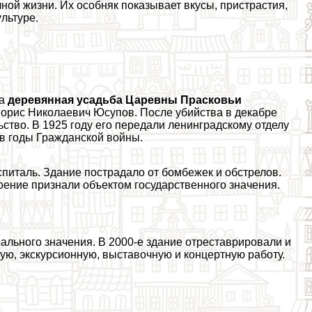
ной жизни. Их особняк показывает вкусы, пристрастия,
льтуре.
на
деревянная усадьба Царевны Прасковьи
ь Борис Николаевич Юсупов. После убийства в декабре
ьство. В 1925 году его передали ленинградскому отделу
 в годы Гражданской войны.
питаль. Здание пострадало от бомбежек и обстрелов.
оение признали объектом государственного значения.
рального значения. В 2000-е здание отреставрировали и
ую, экскурсионную, выставочную и концертную работу.