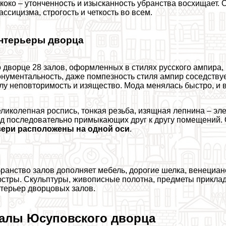
коко – утонченность и изысканность убранства восхищает.
ассицизма, строгость и четкость во всем.
нтерьеры дворца
 дворце 28 залов, оформленных в стилях русского ампира,
нументальность, даже помпезность стиля ампир соседствуе
лу неповторимость и изящество. Мода менялась быстро, и в
ликолепная роспись, тонкая резьба, изящная лепнина – э
д последовательно примыкающих друг к другу помещений. О
вери расположены на одной оси
.
ранство залов дополняет мебель, дорогие шелка, венециан
стры. Скульптуры, живописные полотна, предметы прикла
терьер дворцовых залов.
алы Юсуповского дворца