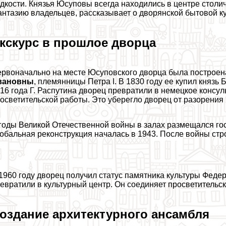
дкости. Князья Юсуповы всегда находились в центре столич
нтазию владельцев, рассказывает о дворянской бытовой ку
кскурс в прошлое дворца
рвоначально на месте Юсуповского дворца была построе
вановны
, племянницы Петра I. В 1830 году ее купил княз
16 года Г. Распутина дворец превратили в немецкое консул
осветительской работы. Это уберегло дворец от разорения
годы Великой Отечественной войны в залах размещался гос
обальная реконструкция началась в 1943. После войны стр
1960 году дворец получил статус памятника культуры Феде
евратили в культурный центр. Он соединяет просветительск
оздание архитектурного ансамбля