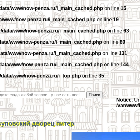
/data/www/now-penza.ru/i_main_cached.php
on line
15
ta/www/now-penza.ru/i_main_cached.php
on line
19
2/data/www/now-penza.ru/i_main_cached.php
on line
63
data/www/now-penza.ru/i_main_cached.php
on line
89
data/www/now-penza.ru/i_main_cached.php
on line
131
/data/www/now-penza.ru/i_main_cached.php
on line
144
/data/www/now-penza.ru/i_top.php
on line
35
Notice
: U
/var/www/
уповский дворец питер