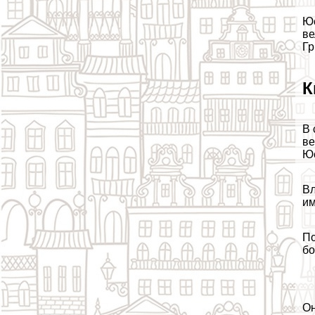
Юс
ве
Гр
К
В 
ве
Юс
Вл
им
По
бо
Он