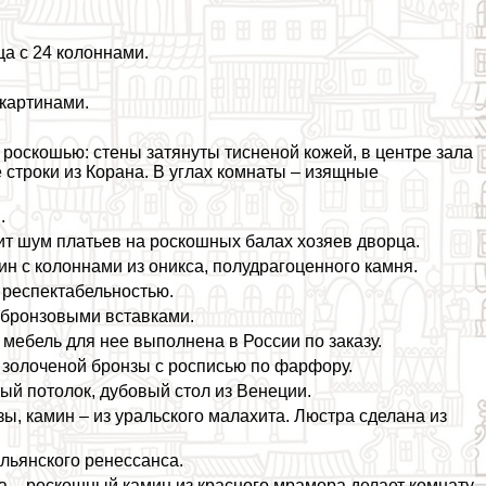
ца с 24 колоннами.
 картинами.
 роскошью: стены затянуты тисненой кожей, в центре зала
 строки из Корана. В углах комнаты – изящные
.
нит шум платьев на роскошных балах хозяев дворца.
н с колоннами из оникса, полудрагоценного камня.
 респектабельностью.
с бронзовыми вставками.
 мебель для нее выполнена в России по заказу.
из золоченой бронзы с росписью по фарфору.
ый потолок, дубовый стол из Венеции.
зы, камин – из уральского малахита. Люстра сделана из
альянского ренессанса.
ала – роскошный камин из красного мрамора делает комнату