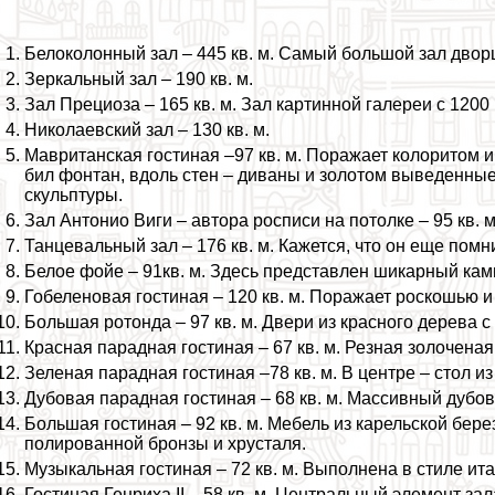
Белоколонный зал – 445 кв. м. Самый большой зал двор
Зеркальный зал – 190 кв. м.
Зал Прециоза – 165 кв. м. Зал картинной галереи с 1200
Николаевский зал – 130 кв. м.
Мавританская гостиная –97 кв. м. Поражает колоритом и
бил фонтан, вдоль стен – диваны и золотом выведенные
скульптуры.
Зал Антонио Виги – автора росписи на потолке – 95 кв. м
Танцевальный зал – 176 кв. м. Кажется, что он еще пом
Белое фойе – 91кв. м. Здесь представлен шикарный ками
Гобеленовая гостиная – 120 кв. м. Поражает роскошью и
Большая ротонда – 97 кв. м. Двери из красного дерева 
Красная парадная гостиная – 67 кв. м. Резная золоченая
Зеленая парадная гостиная –78 кв. м. В центре – стол 
Дубовая парадная гостиная – 68 кв. м. Массивный дубов
Большая гостиная – 92 кв. м. Мебель из карельской бере
полированной бронзы и хрусталя.
Музыкальная гостиная – 72 кв. м. Выполнена в стиле ит
Гостиная Генриха II – 58 кв. м. Центральный элемент з