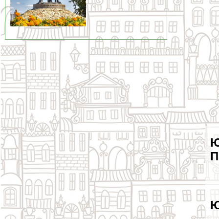
Ю
П
Ю