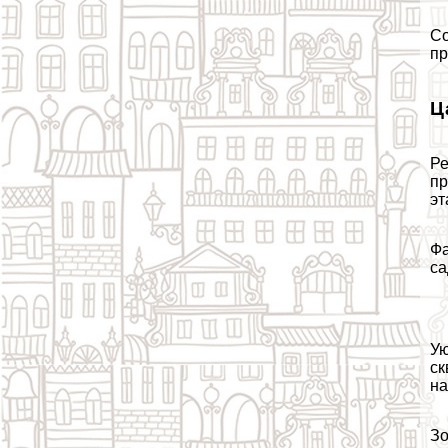
Со
пр
Ц
Ре
пр
эт
Фа
са
Ую
ск
на
Зо