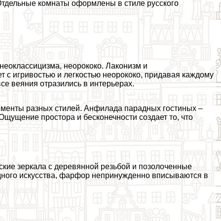
 Отдельные комнаты оформлены в стиле русского
 неоклассицизма, неорококо. Лаконизм и
т с игривостью и легкостью неорококо, придавая каждому
се веяния отразились в интерьерах.
лементы разных стилей. Анфилада парадных гостиных –
щущение простора и бесконечности создает то, что
ские зеркала с деревянной резьбой и позолоченные
дного искусства, фарфор непринужденно вписываются в