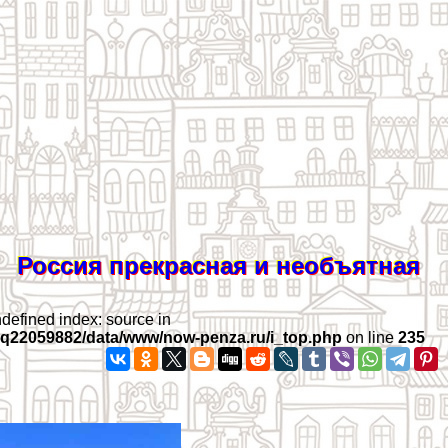
Россия прекрасная и необъятная
ndefined index: source in
iq22059882/data/www/now-penza.ru/i_top.php
on line
235