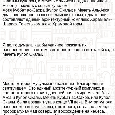
золотым куполом, и Мечеть Аль-Акса ( отдалённейшая
мечеть) – мечеть с серым куполом.
Хотя Куббат ас-Сахра (Купол Скалы) и Мечеть Аль-Акса
два совершенно разных исламских храма, однако они
составляют единый архитектурный комплекс Харам аль-
Шариф. То есть комплекс Храмовой горы.
Я долго думала, как бы удачнее показать их
расположение, а потом в интернете нашла вот такой кадр.
Мечеть Купол Скалы.
Место, которое мусульмане называют Благородным
святилищем. Это единый архитектурный комплекс, в
состав которого входят древнейшая в мире мечеть Аль-
Акса и Купол Скалы. Мечеть Куббат ас-Сахра, или Купол
Скалы, была воздвигнута в конце VII века. Внутри купола
расположен выступ скалы, с которого, согласно легенде,
пророк Мухаммад совершил восхождение на небеса.