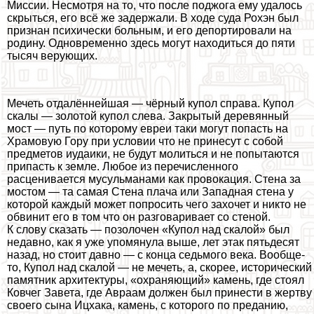
Миссии. Несмотря на то, что после поджога ему удалось
скрыться, его всё же задержали. В ходе суда Рохэн был
признан психически больным, и его депортировали на
родину. Одновременно здесь могут находиться до пяти
тысяч верующих.
Мечеть отдалённейшая — чёрный купол справа. Купол
скалы — золотой купол слева. Закрытый деревянный
мост — путь по которому евреи таки могут попасть на
Храмовую Гору при условии что не принесут с собой
предметов иудаики, не будут молиться и не попытаются
припасть к земле. Любое из перечисленного
расценивается мусульманами как провокация. Стена за
мостом — та самая Стена плача или Западная стена у
которой каждый может попросить чего захочет и никто не
обвинит его в том что он разговаривает со стеной.
К слову сказать — позолочен «Купол над скалой» был
недавно, как я уже упомянула выше, лет этак пятьдесят
назад, но стоит давно — с конца седьмого века. Вообще-
то, Купол над скалой — не мечеть, а, скорее, исторический
памятник архитектуры, «охраняющий» камень, где стоял
Ковчег Завета, где Авраам должен был принести в жертву
своего сына Ицхака, камень, с которого по преданию,