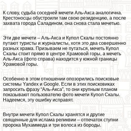
К слову, судьба соседней мечети Аль-Акса аналогична.
Крестоносцы обустроили там свою резиденцию, а после
захвата города Саладином, она снова стала мечетью.
Эти две мечети – Аль-Акса и Купол Скалы постоянно
путают туристы и журналисты, хотя это два совершенно
разных храма. Призываем не путаться, мечеть Купол
Скалы стоит прямо в центре Храмовой горы, а мечеть
Аль-Акса (фото справа) находится у южной границы
Храмовой горы.
Особенно в этом отношении опозорились поисковые
системы Yandex и Google. Если в этих поисковиках
запросить фразу “Аль-Акса”, то они крупным планом
показывают пользователю фото мечети Купол Скалы.
Надеемся, эту ошибку исправят.
Внутри мечети Купол Скалы хранятся и другие
священные для ислама реликвии – отпечаток ступни
пророка Мухаммеда и три волоса из бороды.