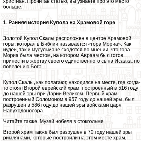
христиан. Прочитав статью, вы узнаете про это место
больше.
1. Ранняя история Купола на Храмовой горе
Золотой Купол Скалы расположен в центре Храмовой
горы, которая в Библии называется «гора Мориа». Как
иудеи, так и мусульмане сходятся во мнении, что гора
Мориа была местом, на котором Авраам был готов
принести в жертву своего единственного сына Исаака, по
повелению Бога.
Купол Скалы, как полагают, находился на месте, где когда-
то стоял Второй еврейский храм, построенный в 516 году
до нашей эры при Дарии Великом. Первый храм,
построенный Соломоном в 957 году до нашей эры, был
разрушен в 586 году до нашей эры войсками царя
Навуходоносора.
Читайте также
Музей нобеля в стокгольме
Второй храм также был разрушен в 70 году нашей эры
римлянами, которые построили на этом месте храм,