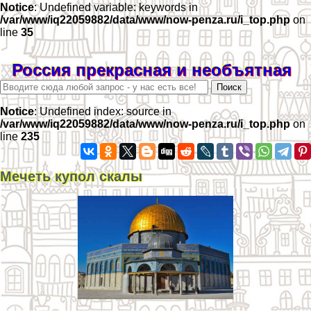
Notice
: Undefined variable: keywords in
/var/www/iq22059882/data/www/now-penza.ru/i_top.php
on
line
35
Россия прекрасная и необъятная
Notice
: Undefined index: source in
/var/www/iq22059882/data/www/now-penza.ru/i_top.php
on
line
235
Мечеть купол скалы