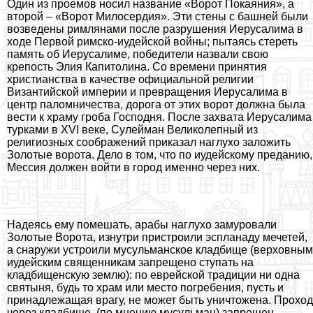
Один из проемов носил название «Ворот Покаяния», а
второй – «Ворот Милосердия». Эти стены с башней были
возведены римлянами после разрушения Иерусалима в
ходе Первой римско-иудейской войны; пытаясь стереть
память об Иерусалиме, победители назвали свою
крепость Элия Капитолина. Со времени принятия
христианства в качестве официальной религии
Византийской империи и превращения Иерусалима в
центр паломничества, дорога от этих ворот должна была
вести к храму гроба Господня. После захвата Иерусалима
турками в XVI веке, Сулейман Великолепный из
религиозных соображений приказал наглухо заложить
Золотые ворота. Дело в том, что по иудейскому преданию,
Мессия должен войти в город именно через них.
Надеясь ему помешать, аpaбы наглухо замуровали
Золотые Ворота, изнутри пристроили эспланаду мечетей,
а снаружи устроили мусульманское кладбище (верховным
иудейским священникам запрещено ступать на
кладбищенскую землю): по еврейской традиции ни одна
святыня, будь то храм или место погребения, пусть и
принадлежащая врагу, не может быть уничтожена. Проход
через кладбище, (по мнению мусульман) запрещен