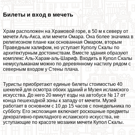
Билеты и вход в мечеть
Храм расположен на Храмовой горе, в 50 м к северу от
мечети Аль-Акса, или мечети Омара. Она более значима в
религиозном плане как основанная Омаром, вторым
Праведным халифом, но уступает Куполу Скалы по
архитектурным достоинствам. Вместе здания образуют
комплекс Аль-Харам-аль-Шариф. Входить в Купол Скалы
немусульманам можно по деревянному настилу рядом с
северным входом у Стены плача.
Туристы приобретают единые билеты стоимостью 40
шекелей для осмотра обоих зданий и Музея исламского
искусства. До него 20 минут езды на автобусе № 17 от
конца пешеходной зоны к западу от мечети. Музей
работает в основном с 10 до 15 часов с понедельника по
субботу. Его экспозиция включает роскошные предметы
декоративно-прикладного исламского искусства, не
уступающие по красоте мозаики мечети Купол Скалы.