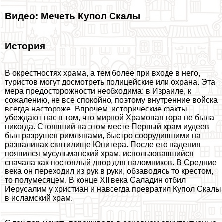
Видео: Мечеть Купол Скалы
История
В окрестностях храма, а тем более при входе в него,
туристов могут досмотреть полицейские или охрана. Эта
мера предосторожности необходима: в Израиле, к
сожалению, не все спокойно, поэтому внутренние войска
всегда настороже. Впрочем, исторические факты
убеждают нас в том, что мирной Храмовая гора не была
никогда. Стоявший на этом месте Первый храм иудеев
был разрушен римлянами, быстро соорудившими на
развалинах святилище Юпитера. После его падения
появился мусульманский храм, использовавшийся
сначала как постоялый двор для паломников. В Средние
века он переходил из рук в руки, обзаводясь то крестом,
то полумесяцем. В конце XII века Саладин отбил
Иерусалим у христиан и навсегда превратил Купол Скалы
в исламский храм.