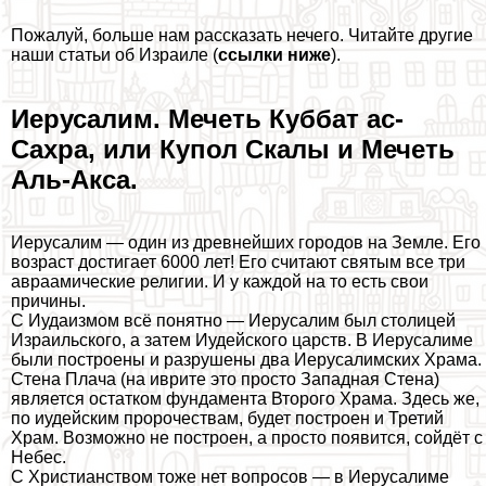
Пожалуй, больше нам рассказать нечего. Читайте другие
наши статьи об Израиле (
ссылки ниже
).
Иерусалим. Мечеть Куббат ас-
Сахра, или Купол Скалы и Мечеть
Аль-Акса.
Иерусалим — один из древнейших городов на Земле. Его
возраст достигает 6000 лет! Его считают святым все три
авраамические религии. И у каждой на то есть свои
причины.
С Иудаизмом всё понятно — Иерусалим был столицей
Израильского, а затем Иудейского царств. В Иерусалиме
были построены и разрушены два Иерусалимских Храма.
Стена Плача (на иврите это просто Западная Стена)
является остатком фундамента Второго Храма. Здесь же,
по иудейским пророчествам, будет построен и Третий
Храм. Возможно не построен, а просто появится, сойдёт с
Небес.
С Христианством тоже нет вопросов — в Иерусалиме