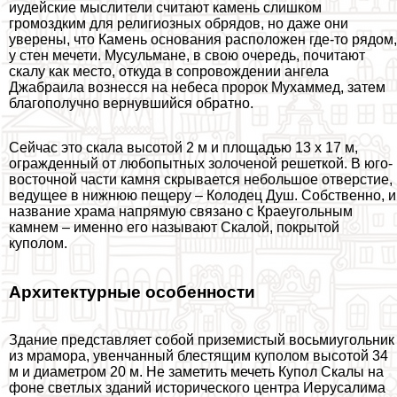
иудейские мыслители считают камень слишком
громоздким для религиозных обрядов, но даже они
уверены, что Камень основания расположен где-то рядом,
у стен мечети. Мусульмане, в свою очередь, почитают
скалу как место, откуда в сопровождении ангела
Джабраила вознесся на небеса пророк Мухаммед, затем
благополучно вернувшийся обратно.
Сейчас это скала высотой 2 м и площадью 13 х 17 м,
огражденный от любопытных золоченой решеткой. В юго-
восточной части камня скрывается небольшое отверстие,
ведущее в нижнюю пещеру – Колодец Душ. Собственно, и
название храма напрямую связано с Краеугольным
камнем – именно его называют Скалой, покрытой
куполом.
Архитектурные особенности
Здание представляет собой приземистый восьмиугольник
из мрамора, увенчанный блестящим куполом высотой 34
м и диаметром 20 м. Не заметить мечеть Купол Скалы на
фоне светлых зданий исторического центра Иерусалима