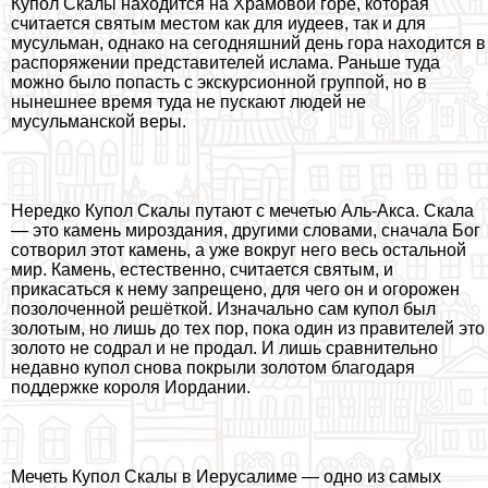
Купол Скалы находится на Храмовой горе, которая
считается святым местом как для иудеев, так и для
мусульман, однако на сегодняшний день гора находится в
распоряжении представителей ислама. Раньше туда
можно было попасть с экскурсионной группой, но в
нынешнее время туда не пускают людей не
мусульманской веры.
Нередко Купол Скалы путают с мечетью Аль-Акса. Скала
— это камень мироздания, другими словами, сначала Бог
сотворил этот камень, а уже вокруг него весь остальной
мир. Камень, естественно, считается святым, и
прикасаться к нему запрещено, для чего он и огорожен
позолоченной решёткой. Изначально сам купол был
золотым, но лишь до тех пор, пока один из правителей это
золото не содрал и не продал. И лишь сравнительно
недавно купол снова покрыли золотом благодаря
поддержке короля Иордании.
Мечеть Купол Скалы в Иерусалиме — одно из самых