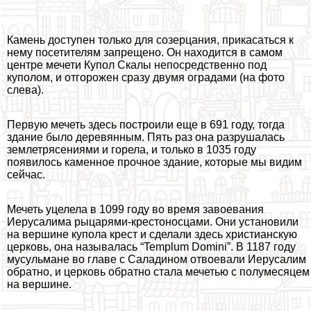
Камень доступен только для созерцания, прикасаться к
нему посетителям запрещено. Он находится в самом
центре мечети Купол Скалы непосредственно под
куполом, и отгорожен сразу двумя оградами (на фото
слева).
Первую мечеть здесь построили еще в 691 году, тогда
здание было деревянным. Пять раз она разрушалась
землетрясениями и горела, и только в 1035 году
появилось каменное прочное здание, которые мы видим
сейчас.
Мечеть уцелела в 1099 году во время завоевания
Иерусалима рыцарями-крестоносцами. Они установили
на вершине купола крест и сделали здесь христианскую
церковь, она называлась “Templum Domini”. В 1187 году
мусульмане во главе с Саладином отвоевали Иерусалим
обратно, и церковь обратно стала мечетью с полумесяцем
на вершине.