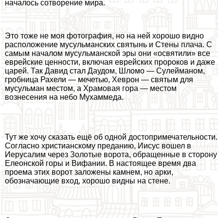
началось сотворение мира.
Это тоже не моя фотография, но на ней хорошо видно
расположение мусульманских святынь и Стены плача. С
самым началом мусульманской эры они «освятили» все
еврейские ценности, включая еврейских пророков и даже
царей. Так Давид стал Даудом, Шломо — Сулейманом,
гробница Рахели — мечетью, Хеврон — святым для
мусульман местом, а Храмовая гора — местом
вознесения на небо Мухаммеда.
Тут же хочу сказать ещё об одной достопримечательности.
Согласно христианскому преданию, Иисус вошел в
Иерусалим через Золотые ворота, обращенные в сторону
Елеонской горы и Вифании. В настоящее время два
проема этих ворот заложены камнем, но арки,
обозначающие вход, хорошо видны на стене.