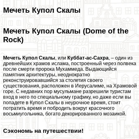
Мечеть Купол Скалы
Мечеть Купол Скалы (Dome of the
Rock)
Мечеть Купол Скалы
, или
Куббат-ас-Сахра
, – один из
древнейших храмов ислама, построенный через полвека
после cмepти пророка Мухаммеда. Выдающийся
памятник архитектуры, неоднократно
реконструировавшийся за столетия своего
существования, расположен в Иерусалиме, на Храмовой
горе. С недавних пор мусульмане разрешили туристам
вход в него по специальному графику, но даже если вы
попадете в Купол Скалы в неурочное время, стоит
потратить время и побродить вокруг красочного
восьмиугольника, богато декорированного мозаикой.
Сэкономь на путешествии!