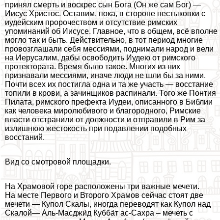
принял cмepть и воскрес сын Бога (Он же сам Бог) —
Иисус Христос. Оставим, пока, в стороне нестыковки с
иудейским пророчеством и отсутствие римских
упоминаний об Иисусе. Главное, что в общем, всё вполне
могло так и быть. Действительно, в тот период многие
провозглашали себя мессиями, поднимали народ и вели
на Иерусалим, дабы освободить Иудею от римского
протектората. Время было такое. Многих из них
признавали мессиями, иначе люди не шли бы за ними.
Почти всех их постигла одна и та же участь — восстание
топили в крови, а зачинщиков распинали. Того же Понтия
Пилата, римского префекта Иудеи, описанного в Библии
как человека миролюбивого и благородного, Римские
власти отстранили от должности и отправили в Рим за
излишнюю жестокость при подавлении подобных
восстаний.
Вид со смотровой площадки.
На Храмовой горе расположены три важные мечети.
На месте Первого и Второго Храмов сейчас стоят две
мечети — Купол Скалы, иногда переводят как Купол над
Скалой— А́ль-Масджи́д Кубба́т ас-Сахра – мечеть с