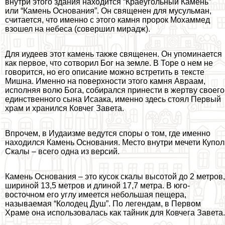
внутри этого здания находится “Краеугольный Камень”
или “Камень Основания”. Он священен для мусульман,
считается, что именно с этого камня пророк Мохаммед
взошел на небеса (совершил мирадж).
Для иудеев этот камень также священен. Он упоминается
как первое, что сотворил Бог на земле. В Торе о нем не
говорится, но его описание можно встретить в тексте
Мишна. Именно на поверхности этого камня Авраам,
исполняя волю Бога, собирался принести в жертву своего
единственного сына Исаака, именно здесь стоял Первый
храм и хранился Ковчег Завета.
Впрочем, в Иудаизме ведутся споры о том, где именно
находился Камень Основания. Место внутри мечети Купол
Скалы – всего одна из версий.
Камень Основания – это кусок скалы высотой до 2 метров,
шириной 13,5 метров и длиной 17,7 метра. В юго-
восточном его углу имеется небольшая пещера,
называемая “Колодец Душ”. По легендам, в Первом
Храме она использовалась как тайник для Ковчега Завета.