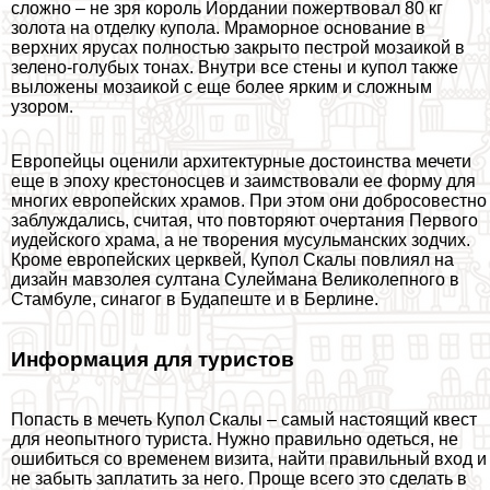
сложно – не зря король Иордании пожертвовал 80 кг
золота на отделку купола. Мраморное основание в
верхних ярусах полностью закрыто пестрой мозаикой в
зелено-гoлyбых тонах. Внутри все стены и купол также
выложены мозаикой с еще более ярким и сложным
узором.
Европейцы оценили архитектурные достоинства мечети
еще в эпоху крестоносцев и заимствовали ее форму для
многих европейских храмов. При этом они добросовестно
заблуждались, считая, что повторяют очертания Первого
иудейского храма, а не творения мусульманских зодчих.
Кроме европейских церквей, Купол Скалы повлиял на
дизайн мавзолея султана Сулеймана Великолепного в
Стамбуле, синагог в Будапеште и в Берлине.
Информация для туристов
Попасть в мечеть Купол Скалы – самый настоящий квест
для неопытного туриста. Нужно правильно одеться, не
ошибиться со временем визита, найти правильный вход и
не забыть заплатить за него. Проще всего это сделать в