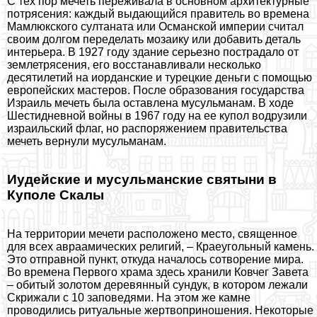
С тех пор мечеть переживала в основном архитектурные
потрясения: каждый выдающийся правитель во времена
Мамлюкского султаната или Османской империи считал
своим долгом переделать мозаику или добавить деталь
интерьера. В 1927 году здание серьезно пострадало от
землетрясения, его восстанавливали несколько
десятилетий на иорданские и турецкие деньги с помощью
европейских мастеров. После образования государства
Израиль мечеть была оставлена мусульманам. В ходе
Шестидневной войны в 1967 году на ее купол водрузили
израильский флаг, но распоряжением правительства
мечеть вернули мусульманам.
Иудейские и мусульманские святыни в
Куполе Скалы
На территории мечети расположено место, священное
для всех авраамических религий, – Краеугольный камень.
Это отправной пункт, откуда началось сотворение мира.
Во времена Первого храма здесь хранили Ковчег Завета
– обитый золотом деревянный сундук, в котором лежали
Скрижали с 10 заповедями. На этом же камне
проводились ритуальные жертвоприношения. Некоторые