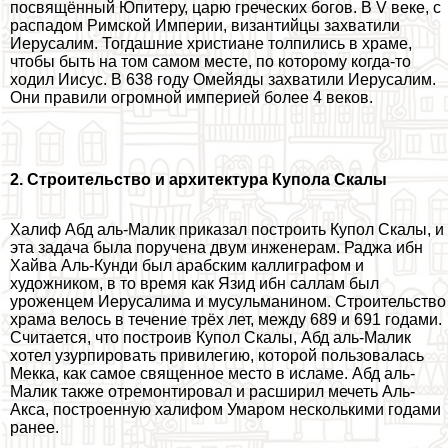
посвящённый Юпитеру, царю греческих богов. В V веке, с
распадом Римской Империи, византийцы захватили
Иерусалим. Тогдашние христиане толпились в храме,
чтобы быть на том самом месте, по которому когда-то
ходил Иисус. В 638 году Омейяды захватили Иерусалим.
Они правили огромной империей более 4 веков.
2. Строительство и архитектура Купола Скалы
Халиф Абд аль-Малик приказал построить Купол Скалы, и
эта задача была поручена двум инженерам. Раджа ибн
Хайва Аль-Кунди был арабским каллиграфом и
художником, в то время как Язид ибн саллам был
уроженцем Иерусалима и мусульманином. Строительство
храма велось в течение трёх лет, между 689 и 691 годами.
Считается, что построив Купол Скалы, Абд аль-Малик
хотел узурпировать привилегию, которой пользовалась
Мекка, как самое священное место в исламе. Абд аль-
Малик также отремонтировал и расширил мечеть Аль-
Акса, построенную халифом Умаром несколькими годами
ранее.