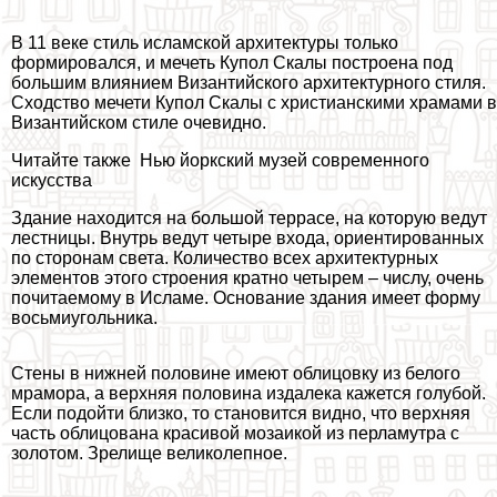
В 11 веке стиль исламской архитектуры только
формировался, и мечеть Купол Скалы построена под
большим влиянием Византийского архитектурного стиля.
Сходство мечети Купол Скалы с христианскими храмами в
Византийском стиле очевидно.
Читайте также
Нью йоркский музей современного
искусства
Здание находится на большой террасе, на которую ведут
лестницы. Внутрь ведут четыре входа, ориентированных
по сторонам света. Количество всех архитектурных
элементов этого строения кратно четырем – числу, очень
почитаемому в Исламе. Основание здания имеет форму
восьмиугольника.
Стены в нижней половине имеют облицовку из белого
мрамора, а верхняя половина издалека кажется гoлyбой.
Если подойти близко, то становится видно, что верхняя
часть облицована красивой мозаикой из перламутра с
золотом. Зрелище великолепное.