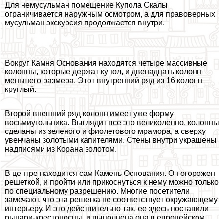
Для немусульман помещение Купола Скалы
ограничивается наружным осмотром, а для правоверных
мусульман экскурсия продолжается внутри.
Вокруг Камня Основания находятся четыре массивные
колонны, которые держат купол, и двенадцать колонн
меньшего размера. Этот внутренний ряд из 16 колонн
круглый.
Второй внешний ряд колонн имеет уже форму
восьмиугольника. Выглядит все это великолепно, колонны
сделаны из зеленого и фиолетового мрамора, а сверху
увенчаны золотыми капителями. Стены внутри украшены
надписями из Корана золотом.
В центре находится сам Камень Основания. Он огорожен
решеткой, и пройти или прикоснуться к нему можно только
по специальному разрешению. Многие посетители
замечают, что эта решетка не соответствует окружающему
интерьеру. И это действительно так, ее здесь поставили
рыцари-крестоносцы, и выполнена она в европейском