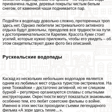
прихвачена льдом, деревья покрыты чистым белым
снегом, от каменной чаши поднимается пар.
Подойти к водопаду довольно сложно, проторенных троп
здесь нет. Однако любители экстремального активного
отдыха будут довольны, преодолев все трудности на пути
к достопримечательности Карелии. Красота Куми стоит
усилий, которые нужно приложить, чтобы его увидеть – об
этом свидетельствуют даже фото без описаний.
Рускеальские водопады
Каскад из нескольких небольших водопадов является
одним из любимых мест отдыха туристов-экстремалов. На
реке Тохмайоки – достаточно активной, но не слишком
бурной – регулярно организуются сплавы с опытными
инструкторами. Окрестности могут показаться знакомыми,
особенно тем, кто любит советские фильмы о войне.
Именно в этих местах проходили съемки легендарного
фильма «А зори здесь тихие…».