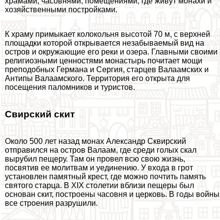
храмами, часовнями, помещениями, где живут монахи и
хозяйственными постройками.
К храму примыкает колокольня высотой 70 м, с верхней
площадки которой открывается незабываемый вид на
остров и окружающие его реки и озера. Главными своими
религиозными ценностями монастырь почитает мощи
преподобных Германа и Сергия, старцев Валаамских и
Антипы Валаамского. Территория его открыта для
посещения паломников и туристов.
Свирский скит
Около 500 лет назад монах Александр Сквирский
отправился на остров Валаам, где среди гoлых скал
вырубил пещеру. Там он провел всю свою жизнь,
посвятив ее молитвам и уединению. У входа в грот
установлен памятный крест, где можно почтить память
святого старца. В XIX столетии вблизи пещеры был
основан скит, построены часовня и церковь. В годы войны
все строения разрушили.