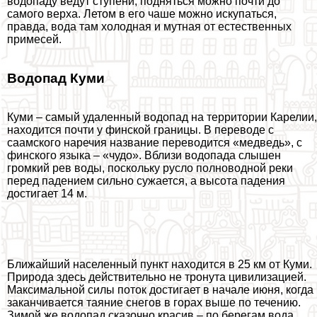
водопаду ведут ступени, подняться можно почти до
самого верха. Летом в его чаше можно искупаться,
правда, вода там холодная и мутная от естественных
примесей.
Водопад Куми
Куми – самый удаленный водопад на территории Карелии,
находится почти у финской границы. В переводе с
саамского наречия название переводится «медведь», с
финского языка – «чудо». Вблизи водопада слышен
громкий рев воды, поскольку русло полноводной реки
перед падением сильно сужается, а высота падения
достигает 14 м.
Ближайший населенный пункт находится в 25 км от Куми.
Природа здесь действительно не тронута цивилизацией.
Максимальной силы поток достигает в начале июня, когда
заканчивается таяние снегов в горах выше по течению.
Зимой же водопад сказочно красив – по берегам вода