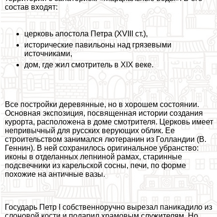
состав входят:
церковь апостола Петра (XVIII ст.),
исторические павильоны над грязевыми
источниками,
дом, где жил смотритель в XIX веке.
Все постройки деревянные, но в хорошем состоянии.
Основная экспозиция, посвященная истории создания
курорта, расположена в доме смотрителя. Церковь имеет
непривычный для русских верующих облик. Ее
строительством занимался лютеранин из Голландии (В.
Геннин). В ней сохранилось оригинальное убранство:
иконы в отделанных лепниной рамах, старинные
подсвечники из карельской сосны, печи, по форме
похожие на античные вазы.
Государь Петр I собственноручно вырезал паникадило из
слоновой кости и подарил храмовым служителям. Но