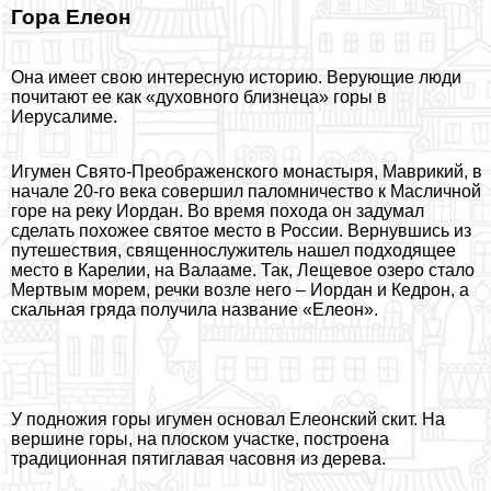
Гора Елеон
Она имеет свою интересную историю. Верующие люди
почитают ее как «духовного близнеца» горы в
Иерусалиме.
Игумен Свято-Преображенского монастыря, Маврикий, в
начале 20-го века совершил паломничество к Масличной
горе на реку Иордан. Во время похода он задумал
сделать похожее святое место в России. Вернувшись из
путешествия, священнослужитель нашел подходящее
место в Карелии, на Валааме. Так, Лещевое озеро стало
Мертвым морем, речки возле него – Иордан и Кедрон, а
скальная гряда получила название «Елеон».
У подножия горы игумен основал Елеонский скит. На
вершине горы, на плоском участке, построена
традиционная пятиглавая часовня из дерева.