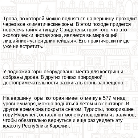
Тропа, по которой можно подняться на вершину, проходит
через все климатические зоны. В этом походе придется
пересечь тайгу и тундру. Свидетельством того, что это
экологически чистая зона, является вымирающий
лишайник «уснея длиннейшая». Его пpaктически нигде
уже не встретить.
У подножия горы оборудованы места для кострищ и
собраны дрова. В других точках природной
достопримечательности разжигать огонь запрещено.
На вершину горы, которая имеет отметку в 577 м над
уровнем моря, можно подняться летом и в сентябре. В
другое время она покрыта снегом. Туристы, покорившие
гору Нуорунен, оставляют монетку под одним из валунов,
чтобы обязательно вернуться и еще раз увидеть эту
красоту Республики Карелия.