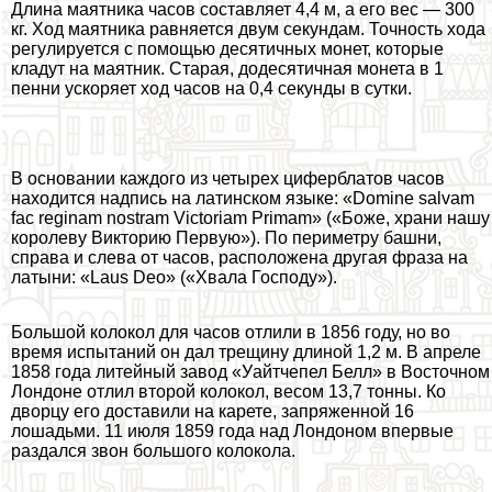
Длина маятника часов составляет 4,4 м, а его вес — 300
кг. Ход маятника равняется двум секундам. Точность хода
регулируется с помощью десятичных монет, которые
кладут на маятник. Старая, додесятичная монета в 1
пенни ускоряет ход часов на 0,4 секунды в сутки.
В основании каждого из четырех циферблатов часов
находится надпись на латинском языке: «Domine salvam
fac reginam nostram Victoriam Primam» («Боже, храни нашу
королеву Викторию Первую»). По периметру башни,
справа и слева от часов, расположена другая фраза на
латыни: «Laus Deo» («Хвала Господу»).
Большой колокол для часов отлили в 1856 году, но во
время испытаний он дал трещину длиной 1,2 м. В апреле
1858 года литейный завод «Уайтчепел Белл» в Восточном
Лондоне отлил второй колокол, весом 13,7 тонны. Ко
дворцу его доставили на карете, запряженной 16
лошадьми. 11 июля 1859 года над Лондоном впервые
раздался звон большого колокола.