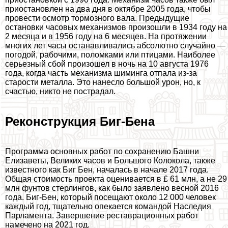
приостановлен на два дня в октябре 2005 года, чтобы
провести осмотр тормозного вала. Предыдущие
остановки часовых механизмов произошли в 1934 году на
2 месяца и в 1956 году на 6 месяцев. На протяжении
многих лет часы останавливались абсолютно случайно —
погодой, рабочими, поломками или птицами. Наиболее
серьезный сбой произошел в ночь на 10 августа 1976
года, когда часть механизма шиминга отпала из-за
старости металла. Это нанесло большой урон, но, к
счастью, никто не пострадал.
Реконструкция Биг-Бена
Программа основных работ по сохранению Башни
Елизаветы, Великих часов и Большого Колокола, также
известного как Биг Бен, началась в начале 2017 года.
Общая стоимость проекта оценивается в £ 61 млн, а не 29
млн фунтов стерлингов, как было заявлено весной 2016
года. Биг-Бен, который посещают около 12 000 человек
каждый год, тщательно опекается комaндой Наследия
Парламента. Завершение реставрационных работ
намечено на 2021 год.