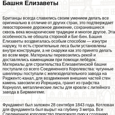
Башня Елизаветы
Британцы всегда славились своим умением делать все
оригинально в отличие от других стран, это подтверждает
левостороннее дорожное движение, сохранившиеся
сквозь века монархические традиции и многое другое. Эта
особенность не обошла стороной и Биг-Бен. Башня
Елизаветы воздвигалась особым способом — изнутри
наружу, то есть строительные леса были установлены
внутри конструкции, а не снаружи как это принято делать
во всем мире. Материалы перевозились рекой и
доставлялись каменщикам при помощи лебёдок.
Материалы для строительства Елизаветинской башни
поступали со всего Соединенного Королевства: чугунные
швеллеры поступали с железоделательного завода на
Риджентс-канал, для воздвижения внешних частей стен
камень завозили из Йоркшира, гранит из графства
Корнуолл, металлические листы для кровли с литейного
завода в Бирмингеме.
Фундамент был заложен 28 сентября 1843 года. Котлован
для фундамента был вырыт на глубину 3 метра. Все
Соединенное королевство приложило руку к созданию