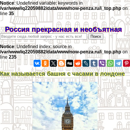
Notice
: Undefined variable: keywords in
/var/www/iq22059882/data/www/now-penza.ru/i_top.php
on
line
35
Россия прекрасная и необъятная
Notice
: Undefined index: source in
/var/www/iq22059882/data/www/now-penza.ru/i_top.php
on
line
235
Как называется башня с часами в лондоне