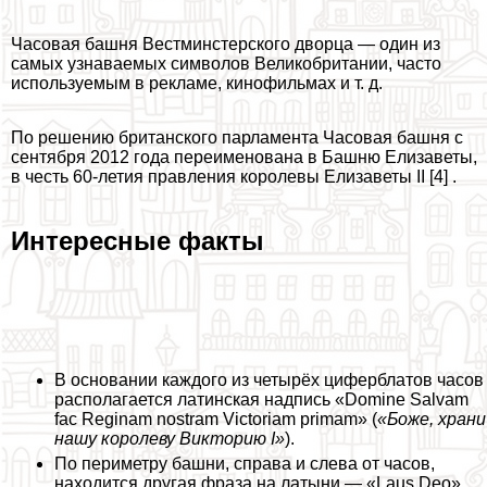
Часовая башня Вестминстерского дворца — один из
самых узнаваемых символов Великобритании, часто
используемым в рекламе, кинофильмах и т. д.
По решению британского парламента Часовая башня с
сентября 2012 года переименована в Башню Елизаветы,
в честь 60-летия правления королевы Елизаветы II [4] .
Интересные факты
В основании каждого из четырёх циферблатов часов
располагается латинская надпись «Domine Salvam
fac Reginam nostram Victoriam primam» (
«Боже, храни
нашу королеву Викторию I»
).
По периметру башни, справа и слева от часов,
находится другая фраза на латыни — «Laus Deo»