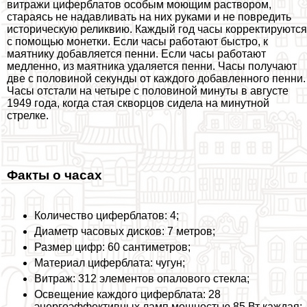
витражи циферблатов особым моющим раствором,
стараясь не надавливать на них руками и не повредить
историческую реликвию. Каждый год часы корректируются
с помощью монетки. Если часы работают быстро, к
маятнику добавляется пенни. Если часы работают
медленно, из маятника удаляется пенни. Часы получают
две с половиной секунды от каждого добавленного пенни.
Часы отстали на четыре с половиной минуты в августе
1949 года, когда стая скворцов сидела на минутной
стрелке.
Факты о часах
Количество циферблатов: 4;
Диаметр часовых дисков: 7 метров;
Размер цифр: 60 сантиметров;
Материал циферблата: чугун;
Витраж: 312 элементов опалового стекла;
Освещение каждого циферблата: 28
энергоэффективных ламп мощностью 85 Вт каждая;