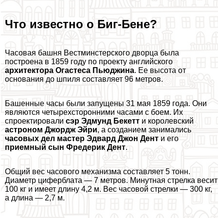
Что известно о Биг-Бене?
Часовая башня Вестминстерского дворца была
построена в 1859 году по проекту английского
архитектора Огастеса Пьюджина
. Ее высота от
основания до шпиля составляет 96 метров.
Башенные часы были запущены 31 мая 1859 года. Они
являются четырехсторонними часами с боем. Их
спроектировали
сэр Эдмунд Бекетт
и королевский
астроном Джордж Эйри
, а созданием занимались
часовых дел мастер Эдвард Джон Дент
и его
приемный сын Фредерик Дент
.
Общий вес часового механизма составляет 5 тонн.
Диаметр циферблата — 7 метров. Минутная стрелка весит
100 кг и имеет длину 4,2 м. Вес часовой стрелки — 300 кг,
а длина — 2,7 м.