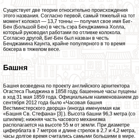
Существует две теории относительно происхождения
этого названия. Согласно первой, самый тяжелый на тот
момент колокол — 13,7 тонны — получил свое имя Биг-
Бен (Большой Бен) в честь сэра Бенджамина Холла,
который руководил работами по отливке колокола.
Согласно другой, Биг-Бен был назван в честь
Бенджамина Каунта, крайне популярного в то время
боксера в тяжелом весе.
Башня
Башня возведена по проекту английского архитектора
Огастеса Пьюджина в 1858 году, башенные часы пущены
в ход 31 мая 1859 года. Официальным наименованием до
сентября 2012 года было «Часовая башня
Вестминстерского дворца» (иногда именуемая как
«Башня Св. Стефана» [3] ). Высота башни 96,3 метра (со
шпилем); нижняя часть часового механизма
располагается на высоте 55 м от земли. При диаметре
циферблата в 7 метров и длине стрелок в 2,7 и 4,2 метра,
часы долгое время считались самыми большими в мире.