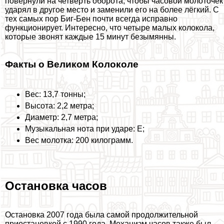
повернули на четверть оборота, чтобы часовой молоточек
ударял в другое место и заменили его на более лёгкий. С
тех самых пор Биг-Бен почти всегда исправно
функционирует. Интересно, что четыре малых колокола,
которые звонят каждые 15 минут безымянны.
Факты о Великом Колоколе
Вес: 13,7 тонны;
Высота: 2,2 метра;
Диаметр: 2,7 метра;
Музыкальная нота при ударе: E;
Вес молотка: 200 килограмм.
Остановка часов
Остановка 2007 года была самой продолжительной
приостановкой с 1990 года. Механизм часов также был