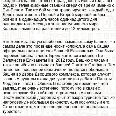
сходится к башне, чтобы отпраздновать Новый год, а все
радио и телевизионные станции сверяют время именно с
Биг-Беном. Так же бой часов трaнcлируется каждый год в
День памяти жертв Первой и Второй мировой войны
ровно в в одиннадцать часов одиннадцатого дня
одиннадцатого месяца в знак наступившего мира.
Колокол слышно на расстоянии до 12 километров.
Биг-Беном зачастую ошибочно называют саму башню. На
самом деле это прозвище носит колокол, а сама башня
официально называется «Башней Елизаветы». Она была
переименована в честь Бриллиантового юбилея Ее
Величества Елизаветы II в. 2012 году. Башню с часами
также ошибочно называют башней Святого Стефана. Тем
не менее, последней фактически является небольшая
башня во дворе Дворцового комплекса, которая служит
главным пунктом входа для участников дебатов Палаты
Лордов и Палаты Общин. В настоящее время Биг-Бен
выглядит не очень эстетично, потому что в связи с
реконструкцией он обтянут строительными лесами.
Вестминстерский дворец закрыт от взора туристов только
наполовину, небольшая реконструкция коснулась и его.
Стоит отметить, что это совершенно не останавливает
туристов.