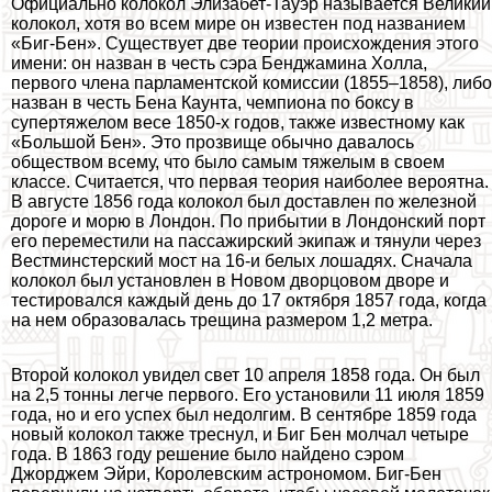
Официально колокол Элизабет-Тауэр называется Великий
колокол, хотя во всем мире он известен под названием
«Биг-Бен». Существует две теории происхождения этого
имени: он назван в честь сэра Бенджамина Холла,
первого члeна парламентской комиссии (1855–1858), либо
назван в честь Бена Каунта, чемпиона по боксу в
супертяжелом весе 1850-х годов, также известному как
«Большой Бен». Это прозвище обычно давалось
обществом всему, что было самым тяжелым в своем
классе. Считается, что первая теория наиболее вероятна.
В августе 1856 года колокол был доставлен по железной
дороге и морю в Лондон. По прибытии в Лондонский порт
его переместили на пассажирский экипаж и тянули через
Вестминстерский мост на 16-и белых лошадях. Сначала
колокол был установлен в Новом дворцовом дворе и
тестировался каждый день до 17 октября 1857 года, когда
на нем образовалась трещина размером 1,2 метра.
Второй колокол увидел свет 10 апреля 1858 года. Он был
на 2,5 тонны легче первого. Его установили 11 июля 1859
года, но и его успех был недолгим. В сентябре 1859 года
новый колокол также треснул, и Биг Бен молчал четыре
года. В 1863 году решение было найдено сэром
Джорджем Эйри, Королевским астрономом. Биг-Бен