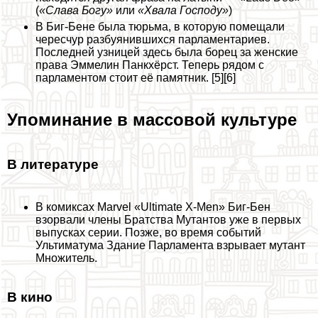
(
«Слава Богу»
или
«Хвала Господу»
)
В Биг-Бене была тюрьма, в которую помещали
чересчур разбуянившихся парламентариев.
Последней узницей здесь была борец за женские
права Эммелин Панкхёрст. Теперь рядом с
парламентом стоит её памятник. [5][6]
Упоминание в массовой культуре
В литературе
В комиксах Marvel «Ultimate X-Men» Биг-Бен
взорвали члeны Братства Мутантов уже в первых
выпусках серии. Позже, во время событий
Ультиматума Здание Парламента взрывает мутант
Множитель.
В кино