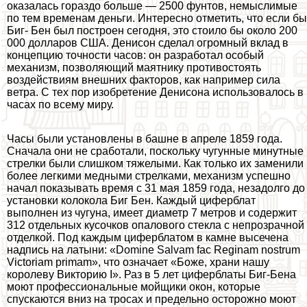
оказалась гораздо больше — 2500 фунтов, немыслимые
по тем временам деньги. Интересно отметить, что если бы
Биг- Бен был построен сегодня, это стоило бы около 200
000 долларов США. Денисон сделал огромный вклад в
концепцию точности часов: он разработал особый
механизм, позволяющий маятнику противостоять
воздействиям внешних факторов, как например сила
ветра. С тех пор изобретение Денисона использовалось в
часах по всему миру.
Часы были установлены в башне в апреле 1859 года.
Сначала они не сработали, поскольку чугунные минутные
стрелки были слишком тяжелыми. Как только их заменили
более легкими медными стрелками, механизм успешно
начал показывать время с 31 мая 1859 года, незадолго до
установки колокола Биг Бен. Каждый циферблат
выполнен из чугуна, имеет диаметр 7 метров и содержит
312 отдельных кусочков опалового стекла с непрозрачной
отделкой. Под каждым циферблатом в камне высечена
надпись на латыни: «Domine Salvam fac Reginam nostrum
Victoriam primam», что означает «Боже, храни нашу
королеву Викторию I». Раз в 5 лет циферблаты Биг-Бена
моют профессиональные мойщики окон, которые
спускаются вниз на тросах и предельно осторожно моют