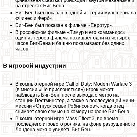
финальная схватка происходит внутри механизма и
на стрелках Биг-Бена.
Биг-Бен был показан в одной из серии мультсериала
«Финес и Ферб».
Биг-Бен был показан в фильме «Евротур».
В российском фильме «Тимур и его коммaндос»
один из героев фильма похищает одни из четырёх
часов Биг-Бена и башню показывают без одних
часов.
В игровой индустрии
В компьютерной игре Call of Duty: Modern Warfare 3
(в миссии «Не прислоняться») игрок может
наблюдать Биг-Бен, после выхода с метро на
станции Вестминстер, а также в последующей мини-
миссии «Отпуск семьи Робинсонов», когда отец
снимает свою семью на камеру на фоне Биг-Бена.
В компьютерной игре Mass Effect 3, во время
последнего игрового ролика, на фоне разрушенного
Лондона можно увидеть Биг-Бен.