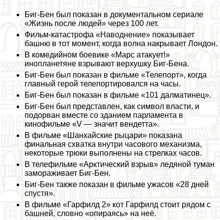
Биг-Бен был показан в документальном сериале
«Жизнь после людей» через 100 лет.
Фильм-катастрофа «Наводнение» показывает
башню в тот момент, когда волна накрывает Лондон.
В комедийном боевике «Марс атакует!»
инопланетяне взрывают верхушку Биг-Бена.
Биг-Бен был показан в фильме «Телепорт», когда
главный герой телепортировался на часы.
Биг-Бен был показан в фильме «101 далматинец».
Биг-Бен был представлен, как символ власти, и
подорван вместе со зданием парламента в
кинофильме «V — значит вендетта».
В фильме «Шанхайские рыцари» показана
финальная схватка внутри часового механизма,
некоторые трюки выполнены на стрелках часов.
В телефильме «Арктический взрыв» ледяной туман
замораживает Биг-Бен.
Биг-Бен также показан в фильме ужасов «28 дней
спустя».
В фильме «Гарфилд 2» кот Гарфилд стоит рядом с
башней, словно «опираясь» на неё.