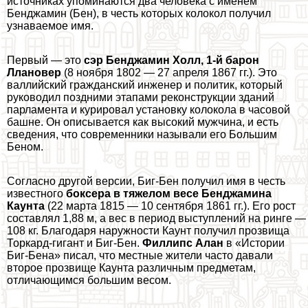
источниках упоминаются два человека с именем
Бенджамин (Бен), в честь которых колокол получил
узнаваемое имя.
Первый — это
сэр Бенджамин Холл, 1-й барон
Ллановер
(8 ноября 1802 — 27 апреля 1867 гг.). Это
валлийский гражданский инженер и политик, который
руководил поздними этапами реконструкции зданий
парламента и курировал установку колокола в часовой
башне. Он описывается как высокий мужчина, и есть
сведения, что современники называли его Большим
Беном.
Согласно другой версии, Биг-Бен получил имя в честь
известного
боксера в тяжелом весе Бенджамина
Каунта
(22 марта 1815 — 10 сентября 1861 гг.). Его рост
составлял 1,88 м, а вес в период выступлений на ринге —
108 кг. Благодаря наружности Каунт получил прозвища
Торкард-гигант и Биг-Бен.
Филлипс Алан
в «Истории
Биг-Бена» писал, что местные жители часто давали
второе прозвище Каунта различным предметам,
отличающимся большим весом.