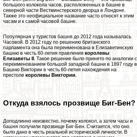
большого колокола часов, расположенных в башне в
северной части Вестминстерского дворца в Лондоне.
Также это неофициальное название часто относят к этим
часам и к самой часовой башне.
Популярная у туристов башня до 2012 года называлась
Часовой. В 2012 году по решению британского
парламента она была переименована в Елизаветинскую
башню в честь 60-летия правления
королевы
Елизаветы II
. Такое решение было принято по аналогии с
переименованием большой западной башни в 1897 году в
Башню Виктории в честь 60-летия нахождения на
престоле
королевы Виктории.
Откуда взялось прозвище Биг-Бен?
Доподлинно неизвестно, почему колокол, а затем часы и
башня получили прозвище Биг-Бен. Считается, что оно
было дано в честь реальной исторической личности. В