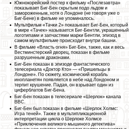
Южнокорейский постер к фильму «Послезавтра»
показывает Биг-Бен скрытым подо льдом и
замороженным, хотя о Лондоне (не говоря уже о
Биг-Бене) в фильме не упоминалось.
Мультфильм «Тачки 2» показывает Биг-Бен, который
в мире «Тачек» называется Биг-Бентли, украшенный
логотипами и запчастями марки Бентли, эпизод в
самом мультфильме происходит внутри башни.
В фильме «Власть огня» Биг-Бен, также, как и весь
Вестминстерский дворец, показан в фильме
разрушенным дpaконами.
Биг-Бен показан в эпизоде фантастического
телесериала «Доктор Кто» — «Пришельцы в
Лондоне». По сюжету, космический корабль
инопланетян появляется в небе над Лондоном и
терпит крушение. Падая, он взрывает один из
циферблатов Биг-Бена.
Биг-Бен показан в телесериале «Шерлок» канала
BBC.
Биг-Бен был показан в фильме «Шерлок Холмс:
Игра теней». Также в мультипликационной
интерпретации цикла о Шерлоке Холмсе
«Приключения великого мышиного детектива»