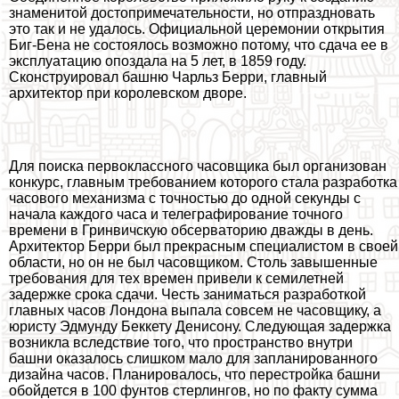
знаменитой достопримечательности, но отпраздновать
это так и не удалось. Официальной церемонии открытия
Биг-Бена не состоялось возможно потому, что сдача ее в
эксплуатацию опоздала на 5 лет, в 1859 году.
Сконструировал башню Чарльз Берри, главный
архитектор при королевском дворе.
Для поиска первоклассного часовщика был организован
конкурс, главным требованием которого стала разработка
часового механизма с точностью до одной секунды с
начала каждого часа и телеграфирование точного
времени в Гринвичскую обсерваторию дважды в день.
Архитектор Берри был прекрасным специалистом в своей
области, но он не был часовщиком. Столь завышенные
требования для тех времен привели к семилетней
задержке срока сдачи. Честь заниматься разработкой
главных часов Лондона выпала совсем не часовщику, а
юристу Эдмунду Беккету Денисону. Следующая задержка
возникла вследствие того, что прострaнcтво внутри
башни оказалось слишком мало для запланированного
дизайна часов. Планировалось, что перестройка башни
обойдется в 100 фунтов стерлингов, но по факту сумма