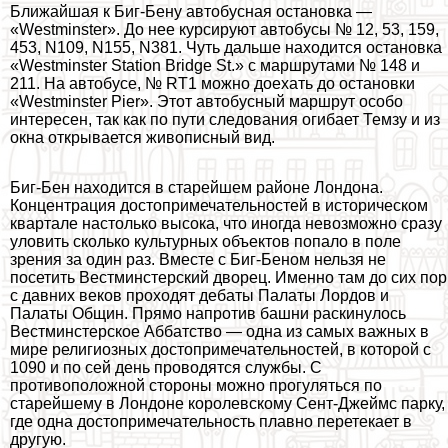
Ближайшая к Биг-Бену автобусная остановка —
«Westminster». До нее курсируют автобусы № 12, 53, 159,
453, N109, N155, N381. Чуть дальше находится остановка
«Westminster Station Bridge St.» с маршрутами № 148 и
211. На автобусе, № RT1 можно доехать до остановки
«Westminster Pier». Этот автобусный маршрут особо
интересен, так как по пути следования огибает Темзу и из
окна открывается живописный вид.
Биг-Бен находится в старейшем районе Лондона.
Концентрация достопримечательностей в историческом
квартале настолько высока, что иногда невозможно сразу
уловить сколько культурных объектов попало в поле
зрения за один раз. Вместе с Биг-Беном нельзя не
посетить Вестминстерский дворец. Именно там до сих пор
с давних веков проходят дебаты Палаты Лордов и
Палаты Общин. Прямо напротив башни раскинулось
Вестминстерское Аббатство — одна из самых важных в
мире религиозных достопримечательностей, в которой с
1090 и по сей день проводятся службы. С
противоположной стороны можно прогуляться по
старейшему в Лондоне королевскому Сент-Джеймс парку,
где одна достопримечательность плавно перетекает в
другую.