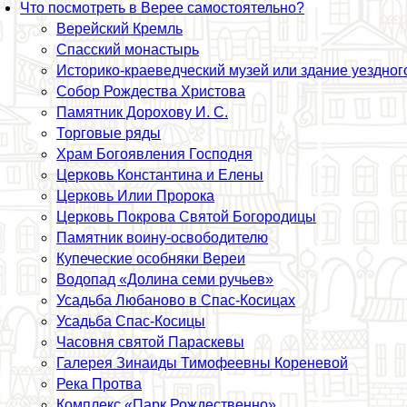
Что посмотреть в Верее самостоятельно?
Верейский Кремль
Спасский монастырь
Историко-краеведческий музей или здание уездно
Собор Рождества Христова
Памятник Дорохову И. С.
Торговые ряды
Храм Богоявления Господня
Церковь Константина и Елены
Церковь Илии Пророка
Церковь Покрова Святой Богородицы
Памятник воину-освободителю
Купеческие особняки Вереи
Водопад «Долина семи ручьев»
Усадьба Любаново в Спас-Косицах
Усадьба Спас-Косицы
Часовня святой Параскевы
Галерея Зинаиды Тимофеевны Кореневой
Река Протва
Комплекс «Парк Рождественно»