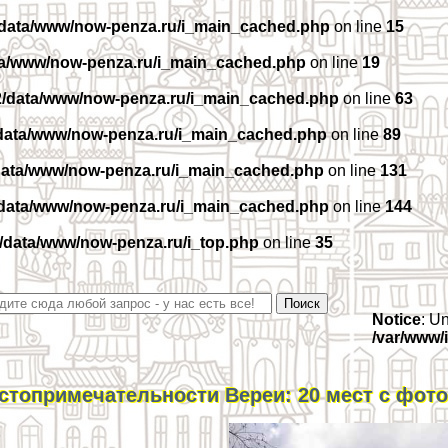
/data/www/now-penza.ru/i_main_cached.php
on line
15
ta/www/now-penza.ru/i_main_cached.php
on line
19
2/data/www/now-penza.ru/i_main_cached.php
on line
63
data/www/now-penza.ru/i_main_cached.php
on line
89
data/www/now-penza.ru/i_main_cached.php
on line
131
/data/www/now-penza.ru/i_main_cached.php
on line
144
/data/www/now-penza.ru/i_top.php
on line
35
Notice
: U
/var/www/
стопримечательности Вереи: 20 мест с фот