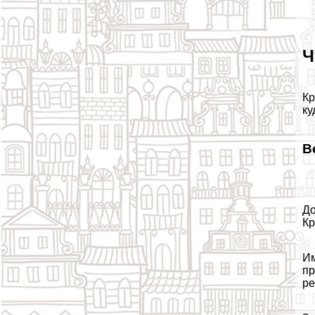
Ч
Кр
ку
В
До
Кр
Им
пр
ре