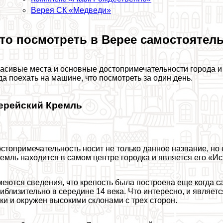
Верея СК «Медведи»
то посмотреть в Верее самостоятел
асивые места и основные достопримечательности города и 
да поехать на машине, что посмотреть за один день.
ерейский Кремль
стопримечательность носит не только данное название, н
емль находится в самом центре городка и является его «И
еются сведения, что крепость была построена еще когда са
иблизительно в середине 14 века. Что интересно, и являе
ки и окружен высокими склонами с трех сторон.