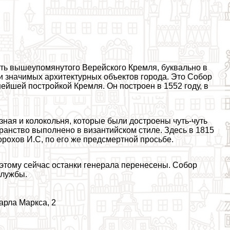
сть вышеупомянутого Верейского Кремля, буквально в
ки значимых архитектурных объектов города. Это Собор
ейшей постройкой Кремля. Он построен в 1552 году, в
езная и колокольня, которые были достроены чуть-чуть
ранство выполнено в византийском стиле. Здесь в 1815
рохов И.С, по его же предcмepтной просьбе.
этому сейчас останки генерала перенесены. Собор
службы.
арла Маркса, 2