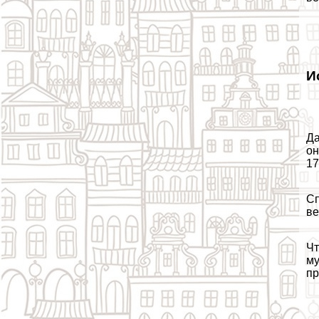
И
Да
он
17
Сп
ве
Чт
му
пр