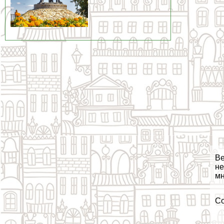
Ве
не
мн
С