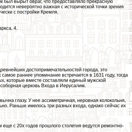
м был вырыт овраг, что предоставляло прекрасную
одится невероятно важная с исторической точки зрения
ически с постройки Кремля.
ркса, 4.
древнейших достопримечательностей города, это
 самое раннее упоминание встречается в 1631 году, тогда
ных, которые вместе составляли единый мужской
 соборная церковь Входа в Иерусалим.
вычна глазу. У нее ассиметричная, неровная колокольня,
ьно. Раньше имелось три разных входа, однако сейчас их
ам еще с 20х годов прошлого столетия ведутся ремонтно-