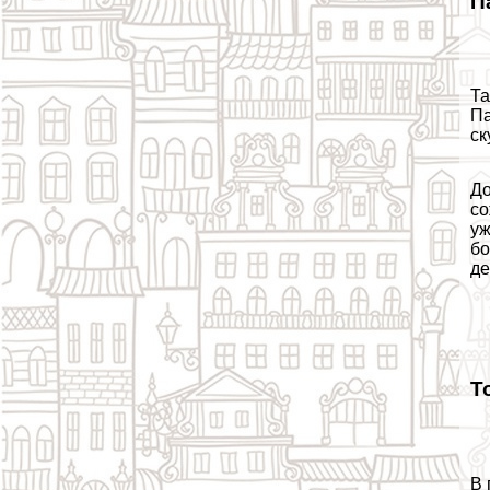
П
Та
Па
ск
До
со
уж
бо
де
Т
В 