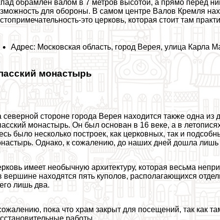
пад обрамлен валом в 7 метров высотой, а прямо перед ни
зможность для обороны. В самом центре Валов Кремля нах
стопримечательность-это церковь, которая стоит там пpaкт
Адрес: Московская область, город Верея, улица Карла Ма
пасский монастырь
 северной стороне города Верея находится также одна из 
асский монастырь. Он был основан в 16 веке, а в летописях
есь было несколько построек, как церковных, так и подсоб
настырь. Однако, к сожалению, до наших дней дошла лишь
рковь имеет необычную архитектуру, которая весьма непри
в вершине находятся пять куполов, располагающихся отдел
его лишь два.
сожалению, пока что храм закрыт для посещений, так как т
сстановительные работы.