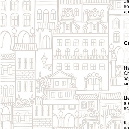
За
во
до
С
На
Сп
зд
мо
Це
а 
вс
К 
во