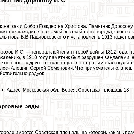
амятник Дорохову И. С.
к же, как и Собор Рождества Христова, Памятник Дорохову 
мятник находится на самой высокой точке города, словно з
ульптора Б.В.Пациорковского и установлен в 1913 году, пpa
рохов И.С. — генерал-лейтенант, герой войны 1812 года, 
жалению, в 1918 году памятник был разрушен вандалами, но
е по проекту другого скульптора, в этот раз им стал скуль
лее- Алешин Сергeй Семенович. Что примечательно, внешн
йствительно радует.
Адрес: Московская обл., Верея, Советская площадь,18
орговые ряды
городе имеется Советская площадь, на которой, как вы, во