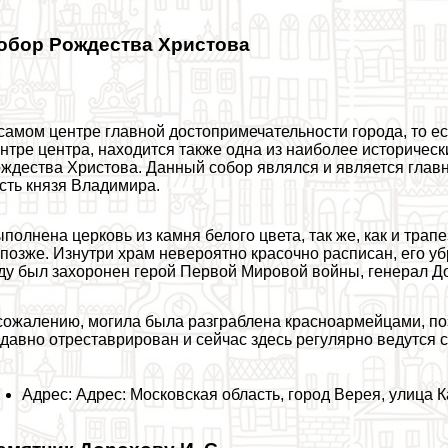
обор Рождества Христова
самом центре главной достопримечательности города, то е
нтре центра, находится также одна из наиболее историчес
ждества Христова. Данный собор являлся и является главн
сть князя Владимира.
полнена церковь из камня белого цвета, так же, как и трап
позже. Изнутри храм невероятно красочно расписан, его уб
ду был захоронен герой Первой Мировой войны, генерал До
сожалению, могила была разграблена красноармейцами, по
давно отреставрирован и сейчас здесь регулярно ведутся 
Адрес: Адрес: Московская область, город Верея, улица К