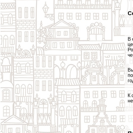
С
В 
це
Ро
че
Вы
по
го
К 
не