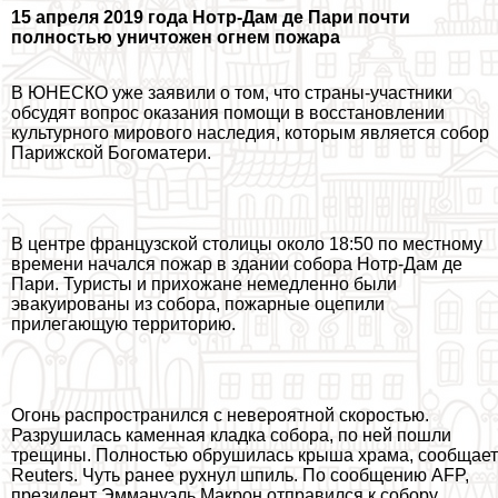
15 апреля 2019 года Нотр-Дам де Пари почти
полностью уничтожен огнем пожара
В ЮНЕСКО уже заявили о том, что страны-участники
обсудят вопрос оказания помощи в восстановлении
культурного мирового наследия, которым является собор
Парижской Богоматери.
В центре французской столицы около 18:50 по местному
времени начался пожар в здании собора Нотр-Дам де
Пари. Туристы и прихожане немедленно были
эвакуированы из собора, пожарные оцепили
прилегающую территорию.
Огонь распространился с невероятной скоростью.
Разрушилась каменная кладка собора, по ней пошли
трещины. Полностью обрушилась крыша храма, сообщает
Reuters. Чуть ранее рухнул шпиль. По сообщению AFP,
президент Эммануэль Макрон отправился к собору.