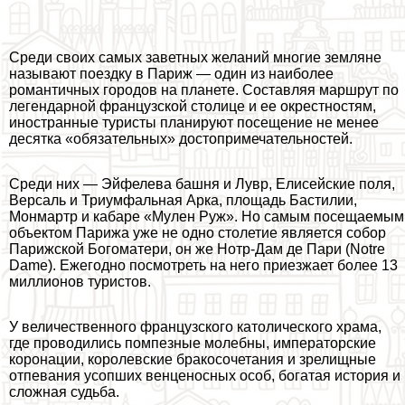
Среди своих самых заветных желаний многие земляне
называют поездку в Париж — один из наиболее
романтичных городов на планете. Составляя маршрут по
легендарной французской столице и ее окрестностям,
иностранные туристы планируют посещение не менее
десятка «обязательных» достопримечательностей.
Среди них — Эйфелева башня и Лувр, Елисейские поля,
Версаль и Триумфальная Арка, площадь Бастилии,
Монмартр и кабаре «Мулен Руж». Но самым посещаемым
объектом Парижа уже не одно столетие является собор
Парижской Богоматери, он же Нотр-Дам де Пари (Notre
Dame). Ежегодно посмотреть на него приезжает более 13
миллионов туристов.
У величественного французского католического храма,
где проводились помпезные молебны, императорские
коронации, королевские бpaкосочетания и зрелищные
отпевания усопших венценосных особ, богатая история и
сложная судьба.