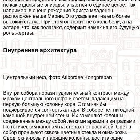
не как отдельные эпизоды, а как нечто единое целое. Так,
например, в сцене рождения Христа младенец
расположен выше Марии. Это указывает на его более
высокий статус. При этом он лежит не в колыбели, а на
алтаре, что, как полагают, содержит намек на его будущую
роль жертвы.
Внутренняя архитектура
Центральный неф, фото Atibordee Kongprepan
Внутри собора поразит удивительный контраст между
мpaком центрального нефа и светом, падающим на
первую большую колонну хора. Этим как бы
подчеркивается святость алтаря. В соборе нет ни одной
каменной внутренней стены. Их заменяют колонны,
соединенные между собой легкими арками и витражами.
По готическим канонам на стенах нет росписей. Свет в
собор проникают сквозь цветные стекла и окна-розы.
Свод, окна-розы и парящие колонны, достигающие