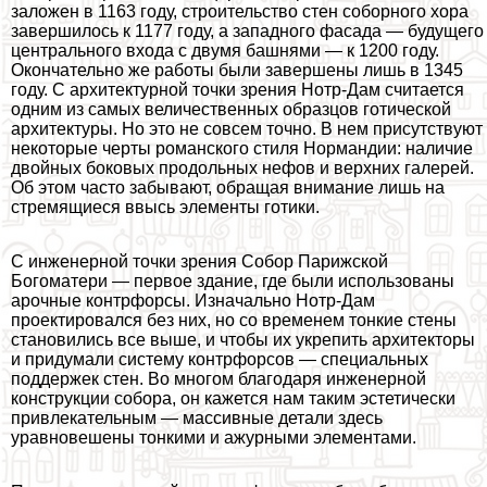
заложен в 1163 году, строительство стен соборного хора
завершилось к 1177 году, а западного фасада — будущего
центрального входа с двумя башнями — к 1200 году.
Окончательно же работы были завершены лишь в 1345
году. С архитектурной точки зрения Нотр-Дам считается
одним из самых величественных образцов готической
архитектуры. Но это не совсем точно. В нем присутствуют
некоторые черты романского стиля Нормaндии: наличие
двойных боковых продольных нефов и верхних галерей.
Об этом часто забывают, обращая внимание лишь на
стремящиеся ввысь элементы готики.
С инженерной точки зрения Собор Парижской
Богоматери — первое здание, где были использованы
арочные контрфорсы. Изначально Нотр-Дам
проектировался без них, но со временем тонкие стены
становились все выше, и чтобы их укрепить архитекторы
и придумали систему контрфорсов — специальных
поддержек стен. Во многом благодаря инженерной
конструкции собора, он кажется нам таким эстетически
привлекательным — массивные детали здесь
уравновешены тонкими и ажурными элементами.