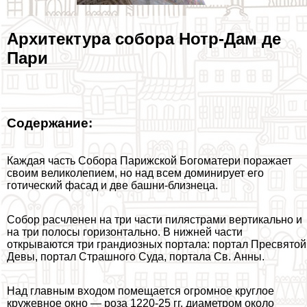
Архитектура собора Нотр-Дам де
Пари
Содержание:
Каждая часть Собора Парижской Богоматери поражает
своим великолепием, но над всем доминирует его
готический фасад и две башни-близнеца.
Собор расчлeнен на три части пилястрами вертикально и
на три полосы горизонтально. В нижней части
открываются три грандиозных портала: портал Пресвятой
Девы, портал Страшного Суда, портала Св. Анны.
Над главным входом помещается огромное круглое
кружевное окно — роза 1220-25 гг. диаметром около