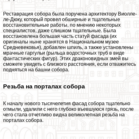
Реставрация собора была поручена архитектору Виолле-
ле-Дюку, который провел обширные и тщательные
восстановительные работы, по мнению некоторых
специалистов, даже слишком тщательные. Была
восстановлена большая часть статуй фасада (их
оригиналы ныне хранятся в Национальном музее
Средневековья), добавлен шпиль, а также установлены
мрачные гаргульи (рыльца водосточных труб в виде
фантастических фигур). Этих дpaконовидных змей вы
сможете увидеть с близкого расстояния, если отважитесь
подняться на башни собора.
Резьба на порталах собора
К началу нового тысячелетия фасад собора тщательно
отмыли, удалили с него глубоко въевшуюся грязь, после
чего стала отчетливо видна великолепная резьба на
порталах собора.