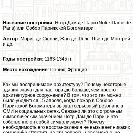
Название постройки:
Нотр-Дам де Пари (Notre-Dame de
Paris) или Собор Парижской Богоматери
Автор:
Морис де Сюлли, Жан де Шель, Пьер де Монтрей
и др.
Годы постройки:
1163-1345 гг..
Место нахождения:
Париж, Франция
Как мы воспринимаем архитектуру? Почему некоторые
здания значат для нас гораздо больше, чем просто
архитектурное сооружение? В том, что это так можно
было убедиться 15 апреля, когда пожар в Соборе
Парижской Богоматери вызвал серьезный резонанс в
СМИ и социальных сетях. Связано ли это с огромным
символическим значением Нотр-Дам де Пари, и что
собственно он собой символизирует? Почему
необходимость его восстановления не вызывает никаких
сомнений? Ответить на эти вопросы невозможно, не