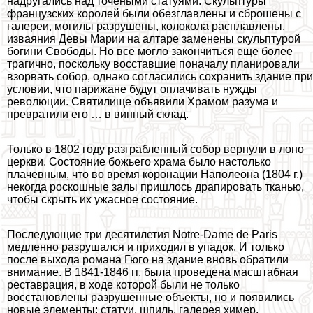
надругались над точеными статуями. Скульптуры
французских королей были обезглавлены и сброшены с
галереи, могилы разрушены, колокола расплавлены,
изваяния Девы Марии на алтаре заменены скульптурой
богини Свободы. Но все могло закончиться еще более
трагично, поскольку восставшие поначалу планировали
взорвать собор, однако согласились сохранить здание при
условии, что парижане будут оплачивать нужды
революции. Святилище объявили Храмом разума и
превратили его … в винный склад.
Только в 1802 году разграбленный собор вернули в лоно
церкви. Состояние божьего храма было настолько
плачевным, что во время коронации Наполеона (1804 г.)
некогда роскошные залы пришлось драпировать тканью,
чтобы скрыть их ужасное состояние.
Последующие три десятилетия Notre-Dame de Paris
медленно разрушался и приходил в упадок. И только
после выхода романа Гюго на здание вновь обратили
внимание. В 1841-1846 гг. была проведена масштабная
реставрация, в ходе которой были не только
восстановлены разрушенные объекты, но и появились
новые элементы: статуи, шпиль, галерея химер.