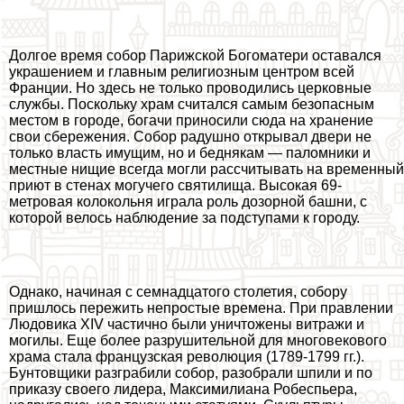
Долгое время собор Парижской Богоматери оставался
украшением и главным религиозным центром всей
Франции. Но здесь не только проводились церковные
службы. Поскольку храм считался самым безопасным
местом в городе, богачи приносили сюда на хранение
свои сбережения. Собор радушно открывал двери не
только власть имущим, но и беднякам — паломники и
местные нищие всегда могли рассчитывать на временный
приют в стенах могучего святилища. Высокая 69-
метровая колокольня играла роль дозорной башни, с
которой велось наблюдение за подступами к городу.
Однако, начиная с семнадцатого столетия, собору
пришлось пережить непростые времена. При правлении
Людовика XIV частично были уничтожены витражи и
могилы. Еще более разрушительной для многовекового
храма стала французская революция (1789-1799 гг.).
Бунтовщики разграбили собор, разобрали шпили и по
приказу своего лидера, Максимилиана Робеспьера,