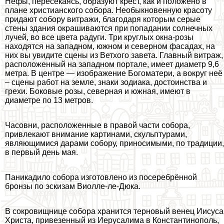
Нефы, пересекаясь, образуют крест, как и положено в
плане христианского собора. Необыкновенную красоту
придают собору витражи, благодаря которым серые
стены здания окрашиваются при попадании солнечных
лучей, во все цвета радуги. Три круглых окна-розы
находятся на западном, южном и северном фасадах, на
них вы увидите сцены из Ветхого завета. Главный витраж,
расположенный на западном портале, имеет диаметр 9,6
метра. В центре — изображение Богоматери, а вокруг неё
– сцены работ на земле, знаки зодиака, достоинства и
грехи. Боковые розы, северная и южная, имеют в
диаметре по 13 метров.
Часовни, расположенные в правой части собора,
привлекают внимание картинами, скульптурами,
являющимися дарами собору, приносимыми, по традиции,
в первый день мая.
Паникадило собора изготовлено из посеребрённой
бронзы по эскизам Виолле-ле-Дюка.
В сокровищнице собора хранится терновый венец Иисуса
Христа, привезенный из Иерусалима в Константинополь,