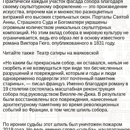
Пpaктически каждый участок фасада собора благодаря
своему скульптурному оформлению — это произведение
искусства, впрочем как и множество разноцветных
витражей его высоких стрельчатых окон. Порталы Святой
Анны, Страшного Суда и Богоматери украшены
огромным количеством уникальных скульптурных
композиций. Но этим вклад собора в мировую культуру не
ограничивается, ведь его образ лег в основу известного
романа Виктора Гюго, опубликованного в 1831 году.
Читайте также
Театр сатиры на маяковской
«Но каким бы прекрасным собор, ни оставался, нельзя не
скорбеть и не возмущаться при виде тех бесчисленных
разрушений и повреждений, которым и годы и люди
одновременно подвергли этот почтенный памятник
старины», — писал француз. Именно благодаря роману в
19 столетии состоялась масштабная реконструкция
собора под руководством Виолле-ле-Дюка. В результате
были восстановлены все повреждения, нанесенные
архитектурному памятнику во время революционных
событий во Франции, в том числе шпиль собора.
По иронии судьбы этот шпиль был уничтожен пожаром
2019 года. Но ведь именно слово «судьба», нацарапанное