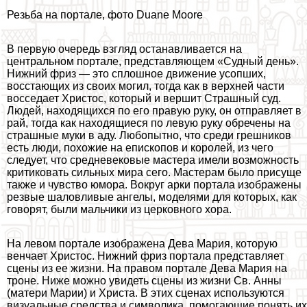
Резьба на портале, фото Duane Moore
В первую очередь взгляд останавливается на
центральном портале, представляющем «Судный день».
Нижний фриз — это сплошное движение усопших,
восстающих из своих могил, тогда как в верхней части
восседает Христос, который и вершит Страшный суд.
Людей, находящихся по его правую руку, он отправляет в
рай, тогда как находящиеся по левую руку обречены на
страшные муки в аду. Любопытно, что среди грешников
есть люди, похожие на епископов и королей, из чего
следует, что средневековые мастера имели возможность
критиковать сильных мира сего. Мастерам было присуще
также и чувство юмора. Вокруг арки портала изображены
резвые шаловливые ангелы, моделями для которых, как
говорят, были мальчики из церковного хора.
На левом портале изображена Дева Мария, которую
венчает Христос. Нижний фриз портала представляет
сцены из ее жизни. На правом портале Дева Мария на
троне. Ниже можно увидеть сцены из жизни Св. Анны
(матери Марии) и Христа. В этих сценах используются
визуальные средства и символика, помогающие понять их