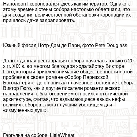
Наполеон I короновался здесь как император. Однако к
этому времени стены собора настолько обветшали, что
для создания величественной обстановки коронации их
пришлось даже задрапировать.
Южный фасад Нотр-Дам де Пари, фото Pete Douglass
Долгожданная реставрация собора началась только в 20-
х гг. XIX в. во многом благодаря ходатайству Виктора
Гюго, который привлек внимание общественности к этой
проблеме в своем романе «Собор Парижской
Богоматери», где он описал плачевное состояние собора.
Виктор Гюго, как и другие писатели романтического
направления, с благоговением относился к готической
архитектуре, считая, что вздымающиеся ввысь нефы
великих соборов служат лучшим убежищем для
«измученных душ».
Гаргулья на соборе, LittleWheat