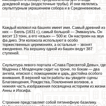
дождевой воды (водосточные трубы). И они являлись
скульптурным украшением собора и в Среденевековье.
Каждый колокол на башнях имеет имя. Самый древний из
них — Белль (1631 г.), самый большой — Эммануэль. Он
весит 13 тонн, а его «язык» — 500 кг. Он настроен на звук
фа диез. Эти колокола используют в особо
торжественных церемониях, а остальные – звонят
ежедневно. На вершину одной из башен ведут 387
ступеней.
Скульптура левого портала «Слава Пресвятой Девы», где
Мадонна с Младенцем сидит на троне, по бокам — два
ангела, епископ с помощником и царь, достойна особого
внимания. В верхней части работы вы увидите сцены
Благовещения, Рождества, Поклонения волхвов, а
нижняя часть изображения посвящена историям из жизни
Анны и Иосифа.
Строение представляет собой пятинефную базилику.