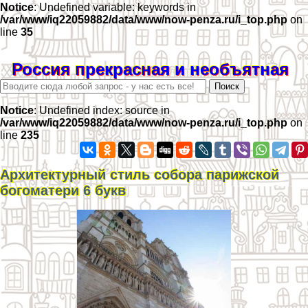
Notice
: Undefined variable: keywords in
/var/www/iq22059882/data/www/now-penza.ru/i_top.php
on
line
35
Россия прекрасная и необъятная
Notice
: Undefined index: source in
/var/www/iq22059882/data/www/now-penza.ru/i_top.php
on
line
235
Архитектурный стиль собора парижской
богоматери 6 букв