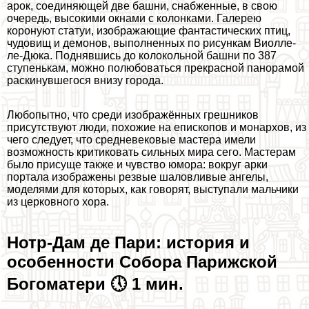
арок, соединяющей две башни, снабженные, в свою
очередь, высокими окнами с колонками. Галерею
коронуют статуи, изображающие фантастических птиц,
чудовищ и демонов, выполненных по рисункам Виолле-
ле-Дюка. Поднявшись до колокольной башни по 387
ступенькам, можно полюбоваться прекрасной панорамой
раскинувшегося внизу города.
Любопытно, что среди изображённых грешников
присутствуют люди, похожие на епископов и монархов, из
чего следует, что средневековые мастера имели
возможность критиковать сильных мира сего. Мастерам
было присуще также и чувство юмора: вокруг арки
портала изображены резвые шаловливые ангелы,
моделями для которых, как говорят, выступали мальчики
из церковного хора.
Нотр-Дам де Пари: история и
особенности Собора Парижской
Богоматери 🕔 1 мин.