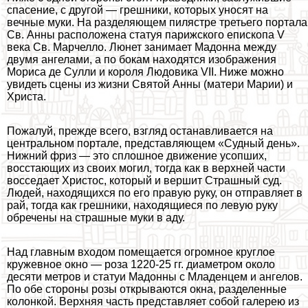
спасение, с другой — грешники, которых уносят на
вечные муки. На разделяющем пилястре третьего портала
Св. Анны расположена статуя парижского епископа V
века Св. Марчелло. Люнет занимает Мадонна между
двумя ангелами, а по бокам находятся изображения
Мориса де Сулли и короля Людовика VII. Ниже можно
увидеть сцены из жизни Святой Анны (матери Марии) и
Христа.
Пожалуй, прежде всего, взгляд останавливается на
центральном портале, представляющем «Судный день».
Нижний фриз — это сплошное движение усопших,
восстающих из своих могил, тогда как в верхней части
восседает Христос, который и вершит Страшный суд.
Людей, находящихся по его правую руку, он отправляет в
рай, тогда как грешники, находящиеся по левую руку
обречены на страшные муки в аду.
Над главным входом помещается огромное круглое
кружевное окно — роза 1220-25 гг. диаметром около
десяти метров и статуи Мадонны с Младенцем и ангелов.
По обе стороны розы открываются окна, разделенные
колонкой. Верхняя часть представляет собой галерею из