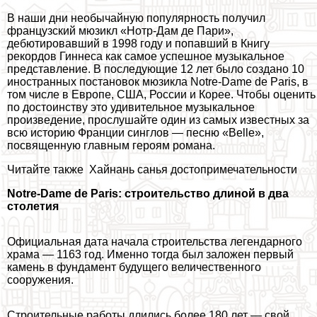
В наши дни необычайную популярность получил
французский мюзикл «Нотр-Дам де Пари»,
дебютировавший в 1998 году и попавший в Книгу
рекордов Гиннеса как самое успешное музыкальное
представление. В последующие 12 лет было создано 10
иностранных постановок мюзикла Notre-Dame de Paris, в
том числе в Европе, США, России и Корее. Чтобы оценить
по достоинству это удивительное музыкальное
произведение, прослушайте один из самых известных за
всю историю Франции синглов — песню «Belle»,
посвященную главным героям романа.
Читайте также
Хайнань санья достопримечательности
Notre-Dame de Paris: строительство длиной в два
столетия
Официальная дата начала строительства легендарного
храма — 1163 год. Именно тогда был заложен первый
камень в фундамент будущего величественного
сооружения.
Строительные работы длились более 180 лет — свой