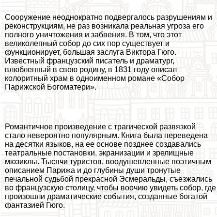
Сооружение неоднократно подвергалось разрушениям и
реконструкциям, не раз возникала реальная угроза его
полного уничтожения и забвения. В том, что этот
великолепный собор до сих пор существует и
функционирует, большая заслуга Виктора Гюго.
Известный французский писатель и драматург,
влюбленный в свою родину, в 1831 году описал
колоритный храм в одноименном романе «Собор
Парижской Богоматери».
Романтичное произведение с трагической развязкой
стало невероятно популярным. Книга была переведена
на десятки языков, на ее основе позднее создавались
театральные постановки, экранизации и зрелищные
мюзиклы. Тысячи туристов, воодушевленные поэтичным
описанием Парижа и до глубины души тронутые
печальной судьбой прекрасной Эсмеральды, съезжались
во французскую столицу, чтобы воочию увидеть собор, где
произошли драматические события, созданные богатой
фантазией Гюго.