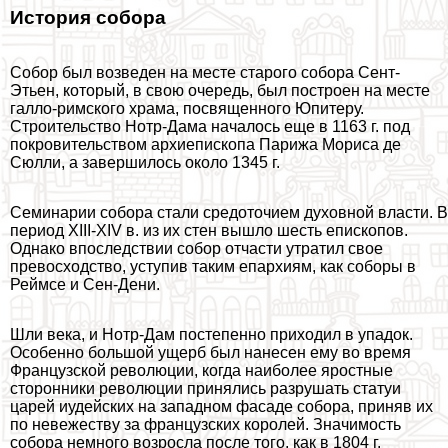
История собора
Собор был возведен на месте старого собора Сент-
Этьен, который, в свою очередь, был построен на месте
галло-римского храма, посвященного Юпитеру.
Строительство Нотр-Дама началось еще в 1163 г. под
покровительством архиепископа Парижа Мориса де
Сюлли, а завершилось около 1345 г.
Семинарии собора стали средоточием духовной власти. В
период XIII-XIV в. из их стен вышло шесть епископов.
Однако впоследствии собор отчасти утратил свое
превосходство, уступив таким епархиям, как соборы в
Реймсе и Сен-Дени.
Шли века, и Нотр-Дам постепенно приходил в упадок.
Особенно большой ущерб был нанесен ему во время
Французской революции, когда наиболее яростные
сторонники революции принялись разрушать статуи
царей иудейских на западном фасаде собора, приняв их
по невежеству за французских королей. Значимость
собора немного возросла после того, как в 1804 г.