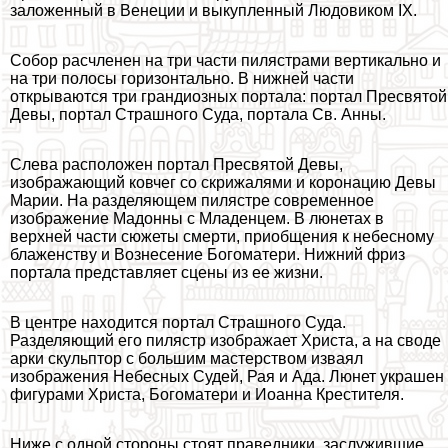
заложенный в Венеции и выкупленный Людовиком IX.
Собор расчлeнен на три части пилястрами вертикально и
на три полосы горизонтально. В нижней части
открываются три грандиозных портала: портал Пресвятой
Девы, портал Страшного Суда, портала Св. Анны.
Слева расположен портал Пресвятой Девы,
изображающий ковчег со скрижалями и коронацию Девы
Марии. На разделяющем пилястре современное
изображение Мадонны с Младенцем. В люнетах в
верхней части сюжеты cмepти, приобщения к небесному
блаженству и Вознесение Богоматери. Нижний фриз
портала представляет сцены из ее жизни.
В центре находится портал Страшного Суда.
Разделяющий его пилястр изображает Христа, а на своде
арки скульптор с большим мастерством изваял
изображения Небесных Судей, Рая и Ада. Люнет украшен
фигурами Христа, Богоматери и Иоанна Крестителя.
Ниже с одной стороны стоят праведники, заслужившие