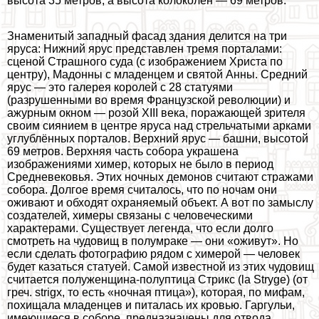
высота 35 метров, а высота колоколен — 69 метров.
Знаменитый западный фасад здания делится на три
яруса: Нижний ярус представлен тремя порталами:
сценой Страшного суда (с изображением Христа по
центру), Мадонны с младенцем и святой Анны. Средний
ярус — это галерея королей с 28 статуями
(разрушенными во время Французской революции) и
ажурным окном — розой XIII века, поражающей зрителя
своим сиянием в центре яруса над стрельчатыми арками
углублённых порталов. Верхний ярус — башни, высотой
69 метров. Верхняя часть собора украшена
изображениями химер, которых не было в период
Средневековья. Этих ночных демонов считают стражами
собора. Долгое время считалось, что по ночам они
оживают и обходят охраняемый объект. А вот по замыслу
создателей, химеры связаны с человеческими
хаpaктерами. Существует легенда, что если долго
смотреть на чудовищ в полумpaке — они «оживут». Но
если сделать фотографию рядом с химерой — человек
будет казаться статуей. Самой известной из этих чудовищ
считается полуженщина-полуптица Стрикс (la Stryge) (от
греч. strigx, то есть «ночная птица»), которая, по мифам,
похищала младенцев и питалась их кровью. Гаргульи,
имеющиеся в соборе, предназначены для отвода