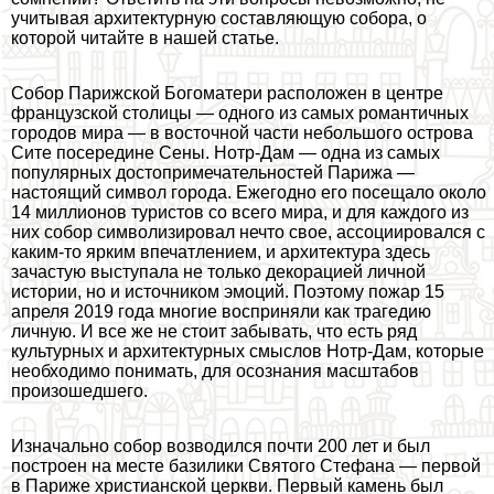
учитывая архитектурную составляющую собора, о
которой читайте в нашей статье.
Собор Парижской Богоматери расположен в центре
французской столицы — одного из самых романтичных
городов мира — в восточной части небольшого острова
Сите посередине Сены. Нотр-Дам — одна из самых
популярных достопримечательностей Парижа —
настоящий символ города. Ежегодно его посещало около
14 миллионов туристов со всего мира, и для каждого из
них собор символизировал нечто свое, ассоциировался с
каким-то ярким впечатлением, и архитектура здесь
зачастую выступала не только декорацией личной
истории, но и источником эмоций. Поэтому пожар 15
апреля 2019 года многие восприняли как трагедию
личную. И все же не стоит забывать, что есть ряд
культурных и архитектурных смыслов Нотр-Дам, которые
необходимо понимать, для осознания масштабов
произошедшего.
Изначально собор возводился почти 200 лет и был
построен на месте базилики Святого Стефана — первой
в Париже христианской церкви. Первый камень был