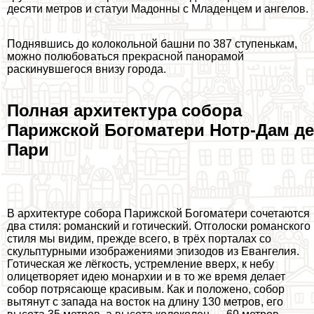
десяти метров и статуи Мадонны с Младенцем и ангелов.
Поднявшись до колокольной башни по 387 ступенькам,
можно полюбоваться прекрасной панорамой
раскинувшегося внизу города.
Полная архитектура собора
Парижской Богоматери Нотр-Дам де
Пари
В архитектуре собора Парижской Богоматери сочетаются
два стиля: романский и готический. Отголоски романского
стиля мы видим, прежде всего, в трёх порталах со
скульптурными изображениями эпизодов из Евангелия.
Готическая же лёгкость, устремление вверх, к небу
олицетворяет идею монархии и в то же время делает
собор потрясающе красивым. Как и положено, собор
вытянут с запада на восток на длину 130 метров, его