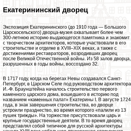
Екатерининский дворец
Экспозиция Екатерининского (до 1910 года — Большого
Царскосельского) дворца-музея охватывает более чем
300-летнюю историю выдающегося памятника и знакомит
с творчеством архитекторов, которые участвовали в его
строительстве и отделке в XVIII–XIX веках, а также с
достижениями реставраторов, возродивших дворец
после Великой Отечественной войны. Из 58 залов дворца,
разрушенных в годы войны, воссоздано 32.
В 1717 году, когда на берегах Невы создавался Санкт-
Петербург, в Царском Селе под руководством архитектора
И.-Ф. Браунштейна началось строительство первого
каменного царского дома, вошедшего в историю под
названием «каменных палат» Екатерины I. В августе 1724
года, в знак завершения строительства, во дворце
устроили празднество, во время которого «палили из 13
пушек трижды». На торжестве присутствовали царь и
крупные государственные деятели. В то время дворец
представлял собой типичное для русской архитектуры