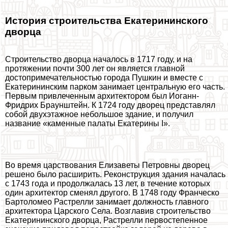
История строительства Екатерининского
дворца
Строительство дворца началось в 1717 году, и на
протяжении почти 300 лет он является главной
достопримечательностью города Пушкин и вместе с
Екатерининским парком занимает центральную его часть.
Первым привлеченным архитектором был Иоганн-
Фридрих Браунштейн. К 1724 году дворец представлял
собой двухэтажное небольшое здание, и получил
название «каменные палаты Екатерины I».
Во время царствования Елизаветы Петровны дворец
решено было расширить. Реконструкция здания началась
с 1743 года и продолжалась 13 лет, в течение которых
один архитектор сменял другого. В 1748 году Франческо
Бартоломео Растрелли занимает должность главного
архитектора Царского Села. Возглавив строительство
Екатерининского дворца, Растрелли первостепенное