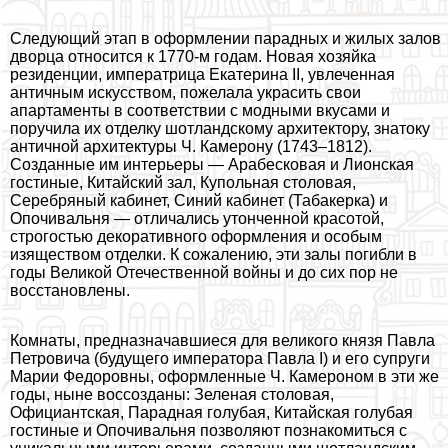
Следующий этап в оформлении парадных и жилых залов
дворца относится к 1770-м годам. Новая хозяйка
резиденции, императрица Екатерина II, увлеченная
античным искусством, пожелала украсить свои
апартаменты в соответствии с модными вкусами и
поручила их отделку шотландскому архитектору, знатоку
античной архитектуры Ч. Камерону (1743–1812).
Созданные им интерьеры — Арабесковая и Лионская
гостиные, Китайский зал, Купольная столовая,
Серебряный кабинет, Синий кабинет (Табакерка) и
Опочивальня — отличались утонченной красотой,
строгостью декоративного оформления и особым
изяществом отделки. К сожалению, эти залы погибли в
годы Великой Отечественной войны и до сих пор не
восстановлены.
Комнаты, предназначавшиеся для великого князя Павла
Петровича (будущего императора Павла I) и его супруги
Марии Федоровны, оформленные Ч. Камероном в эти же
годы, ныне воссозданы: Зеленая столовая,
Официантская, Парадная гoлyбая, Китайская гoлyбая
гостиные и Опочивальня позволяют познакомиться с