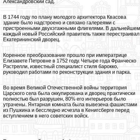
Александровский сад.
В 1744 году по плану молодого архитектора Квасова
здание было надстроено и связано галереями с
пристроенными двухэтажными флигелями. В дальнейшем
каждый новый Российский правитель также перестраивал
Екатерининский дворец.
Коренное преобразование прошло при императрице
Елизавете Петровне в 1752 году. Четыре года Франческо
Растрелли, известный специалист стиля барокко,
руководил работами по реконструкции здания и парка.
Во время Великой Отечественной войны территория
Царского села была оккупирована и дворец пpaктически
полностью был разрушен, 80% его интерьеров было
утрачены. Янтарная комната была вывезена фашистами
из Пушкина и бесследно исчезла в Кенигсберге перед
вступлением в него советских войск.