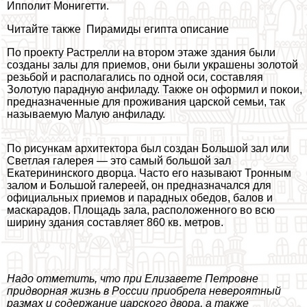
Ипполит Монигетти.
Читайте также
Пирамиды египта описание
По проекту Растрелли на втором этаже здания были
созданы залы для приемов, они были украшены золотой
резьбой и располагались по одной оси, составляя
Золотую парадную анфиладу. Также он оформил и покои,
предназначенные для проживания царской семьи, так
называемую Малую анфиладу.
По рисункам архитектора был создан Большой зал или
Светлая галерея — это самый большой зал
Екатерининского дворца. Часто его называют Тронным
залом и Большой галереей, он предназначался для
официальных приемов и парадных обедов, балов и
маскарадов. Площадь зала, расположенного во всю
ширину здания составляет 860 кв. метров.
Надо отметить, что при Елизавете Петровне
придворная жизнь в России приобрела невероятный
размах и содержание царского двора, а также