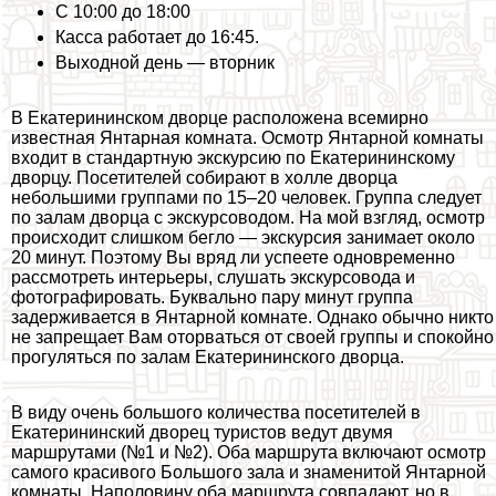
С 10:00 до 18:00
Касса работает до 16:45.
Выходной день — вторник
В Екатерининском дворце расположена всемирно
известная Янтарная комната. Осмотр Янтарной комнаты
входит в стандартную экскурсию по Екатерининскому
дворцу. Посетителей собирают в холле дворца
небольшими группами по 15–20 человек. Группа следует
по залам дворца с экскурсоводом. На мой взгляд, осмотр
происходит слишком бегло — экскурсия занимает около
20 минут. Поэтому Вы вряд ли успеете одновременно
рассмотреть интерьеры, слушать экскурсовода и
фотографировать. Буквально пару минут группа
задерживается в Янтарной комнате. Однако обычно никто
не запрещает Вам оторваться от своей группы и спокойно
прогуляться по залам Екатерининского дворца.
В виду очень большого количества посетителей в
Екатерининский дворец туристов ведут двумя
маршрутами (№1 и №2). Оба маршрута включают осмотр
самого красивого Большого зала и знаменитой Янтарной
комнаты. Наполовину оба маршрута совпадают, но в