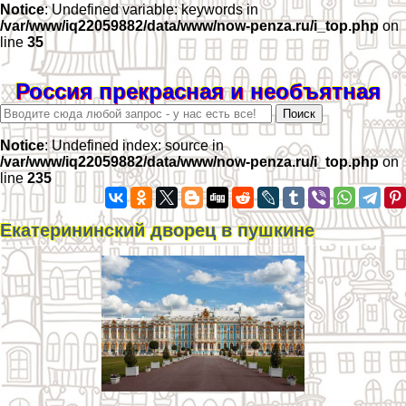
Notice
: Undefined variable: keywords in
/var/www/iq22059882/data/www/now-penza.ru/i_top.php
on
line
35
Россия прекрасная и необъятная
Notice
: Undefined index: source in
/var/www/iq22059882/data/www/now-penza.ru/i_top.php
on
line
235
Екатерининский дворец в пушкине