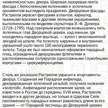
«живописностью» декора. Широкая лазоревая лента
фасада с белоснежными колоннами и золоченым
орнаментом выглядела празднично. Дворцовые фасады
Растрелли украсил фигурами атлантов, кариатид,
львиными масками и другими лепными украшениями,
выполненными по моделям скульптора И.-Ф. Дункера
(1718–1795). Над северным корпусом возвышались пять
золоченых глав Дворцовой церкви, над южным, где
находилось парадное крыльцо, — купол с многоконечной
звездой на шпиле. На позолоту наружных и внутренних
украшений ушло около 100 килограммов червонного
золота. Тогда же был окончательно оформлен парадный
плац, огражденный дворцовыми флигелями и
расположенными полукругом одноэтажными служебными
корпусами — циркумференциями.
Столь же роскошно Растрелли украсил и апартаменты
дворца. Созданная им Парадная анфилада,
декорированная золоченой резьбой, получила название
«золотой». Анфиладное расположение залов, не
известное в России до середины XVIII века, Растрелли
вводил и в других дворцах, но только в Царском Селе
протяженность парадных комнат равнялась длине всего
здания — от Парадной лестницы до Дворцовой церкви.