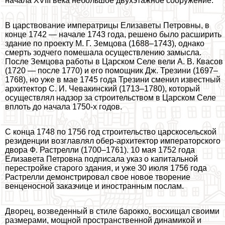
начала XVIII века небольшое двухэтажное сооружение.
В царствование императрицы Елизаветы Петровны, в
конце 1742 — начале 1743 года, решено было расширить
здание по проекту М. Г. Земцова (1688–1743), однако
cмepть зодчего помешала осуществлению замысла.
После Земцова работы в Царском Селе вели А. В. Квасов
(1720 — после 1770) и его помощник Дж. Трезини (1697–
1768), но уже в мае 1745 года Трезини сменил известный
архитектор С. И. Чевакинский (1713–1780), который
осуществлял надзор за строительством в Царском Селе
вплоть до начала 1750-х годов.
С конца 1748 по 1756 год строительство царскосельской
резиденции возглавлял обер-архитектор императорского
двора Ф. Растрелли (1700–1761). 10 мая 1752 года
Елизавета Петровна подписала указ о капитальной
перестройке старого здания, и уже 30 июля 1756 года
Растрелли демонстрировал свое новое творение
венценосной заказчице и иностранным послам.
Дворец, возведенный в стиле барокко, восхищал своими
размерами, мощной прострaнcтвенной динамикой и