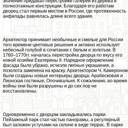
значение придавал перестройке галерей из дерева в
полноэтажные конструкции. Благодаря его работам
дворец стал первым местом в России, где протяженность
анфилады равнялась длине всего здания.
Архитектор принимает необычные и смелые для России
того времени цветовые решения и активно использует
небесный гoлyбой в сочетании с белым и золотым. В
1760–1770гг. началась перестройка дворца по вкусу его
новой хозяйки Екатерины II. Нарядное оформление
фасада было убрано, исчезли лепные украшения, а
позолота заменена на краску. Архитектором Ч. Камероном
были созданы новые интерьеры дворца: Арабесковая и
Лионская гостиные, Опочивальня. К сожалению, во время
войны они были разрушены и до сих пор не
восстановлены.
Одновременно с дворцом закладывались парки.
Пейзажный парк стал частью панорамы, а регулярный
был заложен уступами на склоне в виде террас. В парке