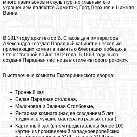
много павильонов и скульптур, но главным его
украшением являются Эрмитаж, Грот, Верхняя и Нижняя
Ванна.
В 1817 году архитектор В. Стасов для императора
Александра I создал Парадный кабинет и несколько
прилегающих комнат в память о блестящих победах в
Отечественной войне 1812 года. В 1863 году была
создана Парадная лестница в стиле «второго рококо».
Выставочные комнаты Екатерининского дворца:
Тронный зал,
Белая Парадная столовая,
Малиновая и Зеленая Столбовые,
Янтарная комната (над ее созданием 5 лет
трудились лучшие мастера из разных стран),
Картинный зал (в нем представлены более 100
картин из произведений западноевропейских
мастеров живописи XVII – начала XVIII века