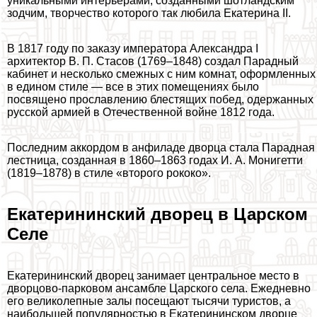
уникальными интерьерами, созданными шотландским
зодчим, творчество которого так любила Екатерина II.
В 1817 году по заказу императора Александра I
архитектор В. П. Стасов (1769–1848) создал Парадный
кабинет и несколько смежных с ним комнат, оформленных
в едином стиле — все в этих помещениях было
посвящено прославлению блестящих побед, одержанных
русской армией в Отечественной войне 1812 года.
Последним аккордом в анфиладе дворца стала Парадная
лестница, созданная в 1860–1863 годах И. А. Монигетти
(1819–1878) в стиле «второго рококо».
Екатерининский дворец в Царском
Селе
Екатерининский дворец занимает центральное место в
дворцово-парковом ансамбле Царского села. Ежедневно
его великолепные залы посещают тысячи туристов, а
наибольшей популярностью в Екатерининском дворце