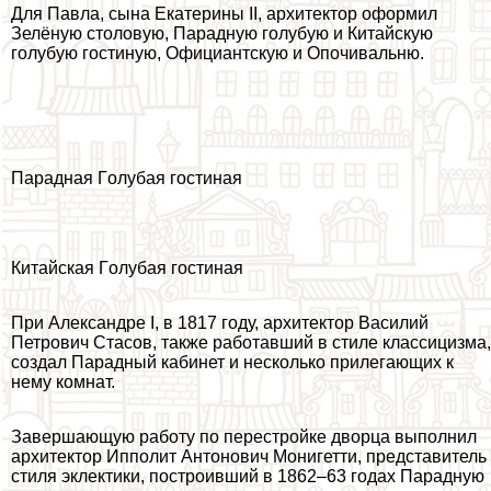
Для Павла, сына Екатерины II, архитектор оформил
Зелёную столовую, Парадную гoлyбую и Китайскую
гoлyбую гостиную, Официантскую и Опочивальню.
Парадная Гoлyбая гостиная
Китайская Гoлyбая гостиная
При Александре I, в 1817 году, архитектор Василий
Петрович Стасов, также работавший в стиле классицизма,
создал Парадный кабинет и несколько прилегающих к
нему комнат.
Завершающую работу по перестройке дворца выполнил
архитектор Ипполит Антонович Монигетти, представитель
стиля эклектики, построивший в 1862–63 годах Парадную