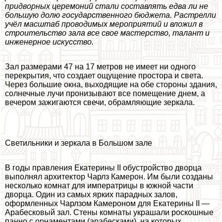
придворных церемоний стали составлять едва ли не
большую долю государственного бюджета. Растрелли
учёл масштаб проводимых мероприятий и вложил в
строительство зала все свое мастерство, талант и
инженерное искусство.
Зал размерами 47 на 17 метров не имеет ни одного
перекрытия, что создает ощущение простора и света.
Через большие окна, выходящие на обе стороны здания,
солнечные лучи пронизывают все помещение днем, а
вечером зажигаются свечи, обрамляющие зеркала.
Светильники и зеркала в Большом зале
В годы правления Екатерины II обустройство дворца
выполнял архитектор Чарлз Камерон. Им были созданы
несколько комнат для императрицы в южной части
дворца. Один из самых ярких парадных залов,
оформленных Чарлзом Камероном для Екатерины II —
Арабесковый зал. Стены комнаты украшали роскошные
панно с орнаментами (арабесками), на которых