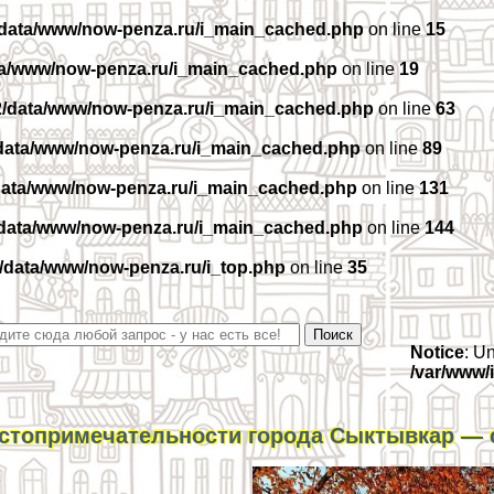
/data/www/now-penza.ru/i_main_cached.php
on line
15
ta/www/now-penza.ru/i_main_cached.php
on line
19
2/data/www/now-penza.ru/i_main_cached.php
on line
63
data/www/now-penza.ru/i_main_cached.php
on line
89
data/www/now-penza.ru/i_main_cached.php
on line
131
/data/www/now-penza.ru/i_main_cached.php
on line
144
/data/www/now-penza.ru/i_top.php
on line
35
Notice
: U
/var/www/
стопримечательности города Сыктывкар — 