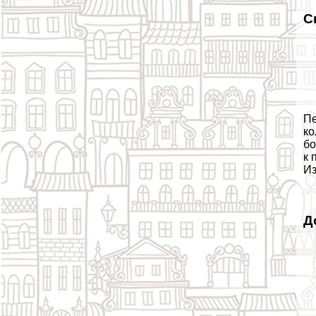
С
Пе
ко
бо
к 
Из
Д