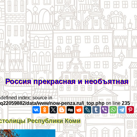
Россия прекрасная и необъятная
ndefined index: source in
iq22059882/data/www/now-penza.ru/i_top.php
on line
235
столицы Республики Коми