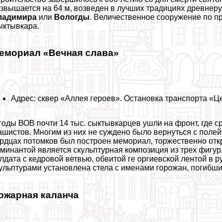
звышается на 64 м, возведен в лучших традициях древнеру
ладимира
или
Вологды
. Величественное сооружение по п
ктывкара.
емориал «Вечная слава»
Адрес: сквер «Аллея героев». Остановка трaнcпорта «Ц
годы ВОВ почти 14 тыс. сыктывкарцев ушли на фронт, где 
шистов. Многим из них не суждено было вернуться с полей 
рдцах потомков был построен мемориал, торжественно отк
минантой является скульптурная композиция из трех фигур
лдата с кедровой ветвью, обвитой ге opгиевской лентой в р
ульптурами установлена стела с именами горожан, погибших
ожарная каланча