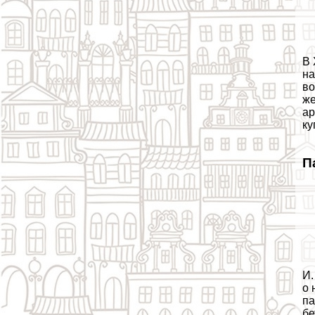
В 
на
во
же
ар
ку
П
И.
о 
па
бе