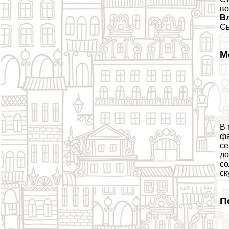
во
В
Сы
М
В 
фа
се
до
со
ск
П