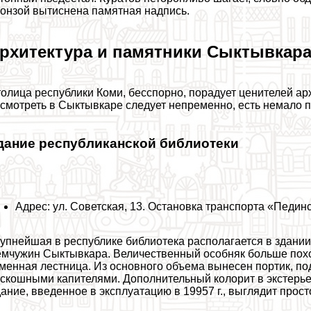
онзой вытиснена памятная надпись.
рхитектура и памятники Сыктывкар
олица республики Коми, бесспopно, порадует ценителей арх
смотреть в Сыктывкаре следует непременно, есть немало 
дание республиканской библиотеки
Адрес: ул. Советская, 13. Остановка трaнcпорта «Пединс
упнейшая в республике библиотека располагается в здании,
мчужин Сыктывкара. Величественный особняк больше похож
менная лестница. Из основного объема вынесен портик, 
скошными капителями. Дополнительный колорит в экстерье
ание, введенное в эксплуатацию в 19957 г., выглядит прос