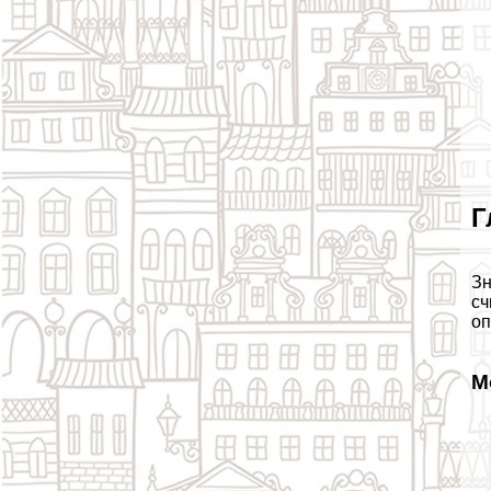
Г
Зн
сч
оп
М