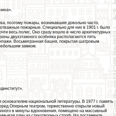
нина».
ева, поэтому пожары, возникавшие довольно часто,
 отважные пожарные. Специально для них в 1901 г. было
очти весь полис. Оно сразу вошло в число архитектурных
ороны двухэтажного особняка располагаются пять
кипажи. Восьмигранная башня, покрытая шатровым
небольшим замком.
единститут».
тся основателем национальной литературы. В 1977 г. память
перед Оперным театром, торжественно открыли новый
енного в минуты вдохновения, помещено на массивный
думывая одну из стихотворных строф. На постаменте