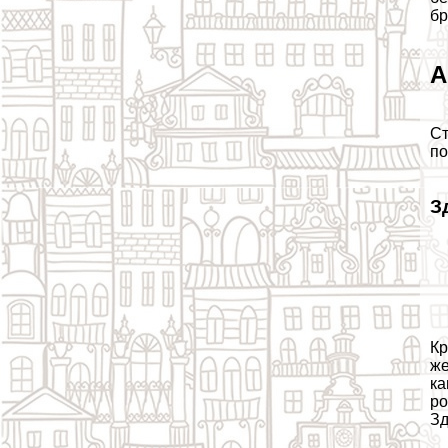
бр
А
Ст
по
З
Кр
же
ка
ро
Зд