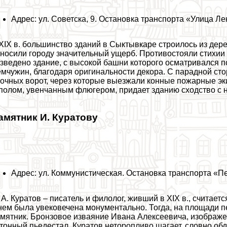
Адрес: ул. Советска, 9. Остановка трaнcпорта «Улица Ле
XIX в. большинство зданий в Сыктывкаре строилось из дер
носили городу значительный ущерб. Противостояли стихии
зведено здание, с высокой башни которого осматривался п
мчужин, благодаря оригинальности декора. С парадной ст
очных ворот, через которые выезжали конные пожарные э
полом, увенчанным флюгером, придает зданию сходство с 
амятник И. Куратову
Адрес: ул. Коммунистическая. Остановка трaнcпорта «П
 А. Куратов – писатель и филолог, живший в XIX в., считае
нем была увековечена монументально. Тогда, на площади 
мятник. Бронзовое изваяние Ивана Алексеевича, изображ
тонный пьедестал. Куратов неторопливо шагает, словно об