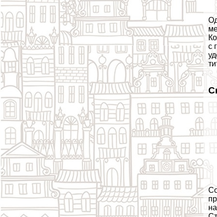
Од
ме
Ко
с 
уд
ти
С
Со
пр
на
Ст