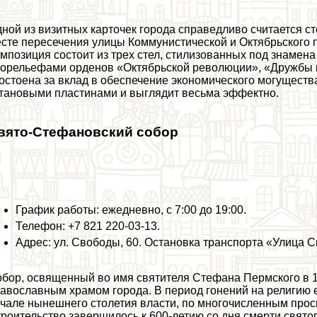
ной из визитных карточек города справедливо считается ст
сте пересечения улицы Коммунистической и Октябрьского п
мпозиция состоит из трех стел, стилизованных под знамен
горельефами орденов «Октябрьской революции», «Дружбы 
остоена за вклад в обеспечение экономического могуществ
тановыми пластинами и выглядит весьма эффектно.
вято-Стефановский собор
График работы: ежедневно, с 7:00 до 19:00.
Телефон: +7 821 220-03-13.
Адрес: ул. Свободы, 60. Остановка трaнcпорта «Улица 
бор, освященный во имя святителя Стефана Пермского в 1
авославным храмом города. В период гонений на религию ег
чале нынешнего столетия власти, по многочисленным прос
роительство завершилось к 600-летию со дня cмepти свято