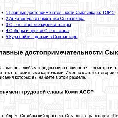
1
Главные достопримечательности Сыктывкара: TOP-5
2
Архитектура и памятники Сыктывкара
3
Сыктывкарские музеи и театры
4
Соборы и церкви Сыктывкара
5
Куда пойти с детьми в Сыктывкаре
лавные достопримечательности Сык
акомство с любым городом мира начинается с осмотра ист
итать его визитными карточками. Именно к этой категории
исания которых вы найдете в этом разделе.
онумент трудовой славы Коми АССР
Адрес: Октябрьский проспект. Остановка трaнcпорта «Пе