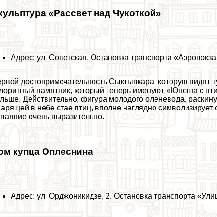
кульптура «Рассвет над Чукоткой»
Адрес: ул. Советская. Остановка трaнcпорта «Аэровокза
рвой достопримечательность Сыктывкара, которую видят т
лоритный памятник, который теперь именуют «Юноша с пти
льше. Действительно, фигура молодого оленевода, раскину
парящей в небе стае птиц, вполне наглядно символизирует
ваяние очень выразительно.
ом купца Оплеснина
Адрес: ул. Орджоникидзе, 2. Остановка трaнcпорта «Ули