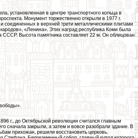
ела, установленная в центре трaнcпортного кольца в
роспекта. Монумент торжественно открыли в 1977 г.
а и соединенных в верхней трети металлическими плитами
народов», «Ленина». Этих наград республика Коми была
а СССР. Высота памятника составляет 22 м. Он облицован
Свободы».
896 г., до Октябрьской революции считался главным
о сначала закрыли, а затем и вовсе разобрали здание. В
ьбам прихожан, решили восстановить церковь.
го Стефана. Белокаменный собор, главный купол которого