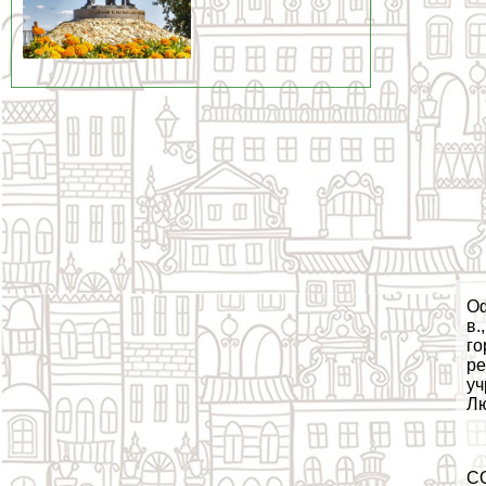
Оф
в.
го
ре
уч
Лю
С