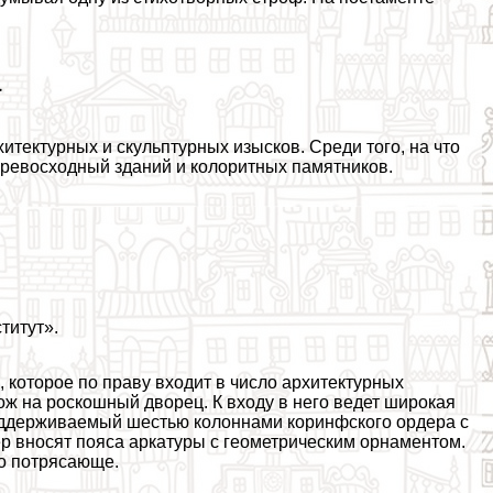
а
итектурных и скульптурных изысков. Среди того, на что
превосходный зданий и колоритных памятников.
титут».
 которое по праву входит в число архитектурных
 на роскошный дворец. К входу в него ведет широкая
поддерживаемый шестью колоннами коринфского ордера с
р вносят пояса аркатуры с геометрическим орнаментом.
то потрясающе.