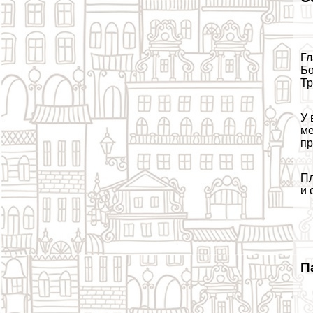
Гл
Бо
Тр
У 
ме
пр
Пл
и 
П