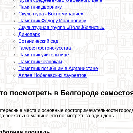
Музей средневекового военного дела
Памятник дворнику
Скульптура «Воспоминание»
Памятник Федору Иоанновичу
Скульптурная группа «Волейболисты»
Динопарк
Ботанический сад
Галерея фотоискусства
Памятник учительнице
Памятник челнокам
Памятник погибшим в Афганистане
Аллея Нобелевских лауреатов
то посмотреть в Белгороде самосто
тересные места и основные достопримечательности города 
да поехать на машине, что посмотреть за один день.
оборная площадь