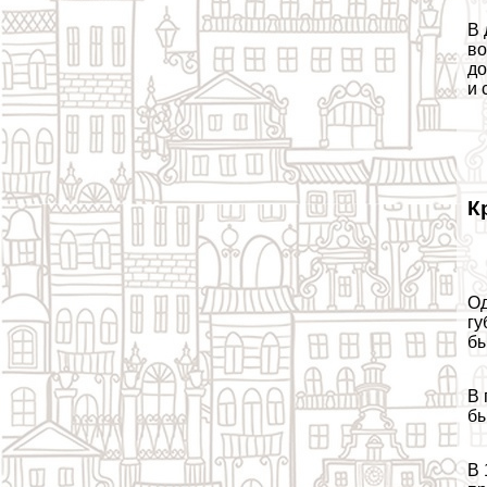
В 
во
до
и 
К
Од
гу
бы
В 
бы
В 