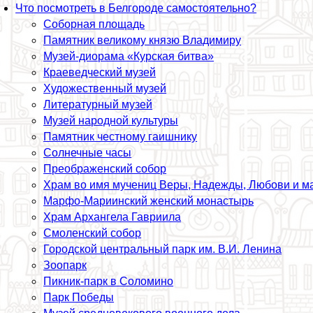
Что посмотреть в Белгороде самостоятельно?
Соборная площадь
Памятник великому князю Владимиру
Музей-диорама «Курская битва»
Краеведческий музей
Художественный музей
Литературный музей
Музей народной культуры
Памятник честному гаишнику
Солнечные часы
Преображенский собор
Храм во имя мучениц Веры, Надежды, Любови и м
Марфо-Мариинский женский монастырь
Храм Архангела Гавриила
Смоленский собор
Городской центральный парк им. В.И. Ленина
Зоопарк
Пикник-парк в Соломино
Парк Победы