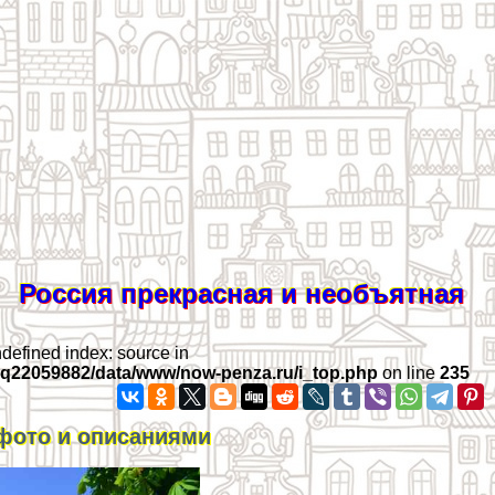
Россия прекрасная и необъятная
ndefined index: source in
iq22059882/data/www/now-penza.ru/i_top.php
on line
235
 фото и описаниями