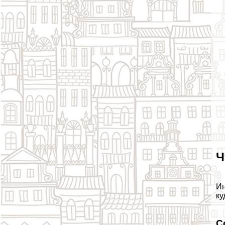
Ч
Ин
ку
С