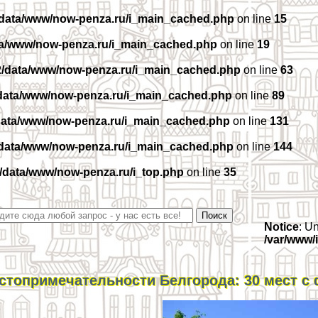
/data/www/now-penza.ru/i_main_cached.php
on line
15
ta/www/now-penza.ru/i_main_cached.php
on line
19
2/data/www/now-penza.ru/i_main_cached.php
on line
63
data/www/now-penza.ru/i_main_cached.php
on line
89
data/www/now-penza.ru/i_main_cached.php
on line
131
/data/www/now-penza.ru/i_main_cached.php
on line
144
/data/www/now-penza.ru/i_top.php
on line
35
Notice
: U
/var/www/
стопримечательности Белгорода: 30 мест с