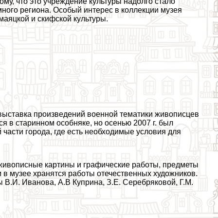
му, что это учреждение культуры надолго стало
ого региона. Особый интерес в коллекции музея
маяцкой и скифской культуры.
 выставка произведений военной тематики живописцев
я в старинном особняке, но осенью 2007 г. был
части города, где есть необходимые условия для
 живописные картины и графические работы, предметы
м в музее хранятся работы отечественных художников.
В.И. Иванова, А.В Куприна, З.Е. Серебряковой, Г.М.