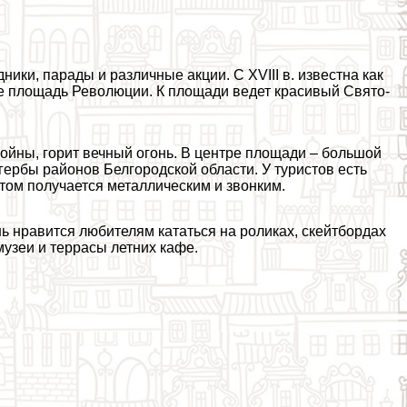
ики, парады и различные акции. С XVIII в. известна как
ние площадь Революции. К площади ведет красивый Свято-
ойны, горит вечный огонь. В центре площади – большой
 гербы районов Белгородской области. У туристов есть
 этом получается металлическим и звонким.
ь нравится любителям кататься на роликах, скейтбордах
музеи и террасы летних кафе.