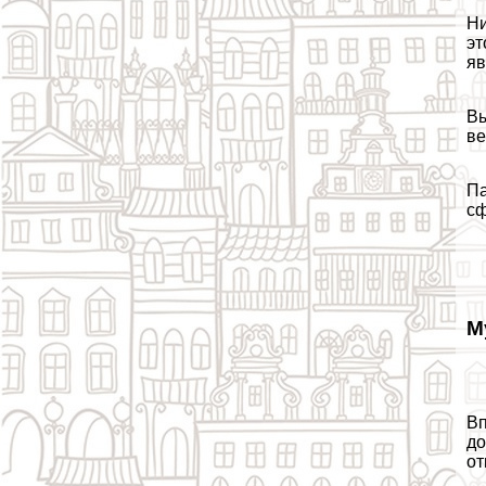
Ни
эт
яв
Вы
ве
Па
сф
М
Вп
до
от