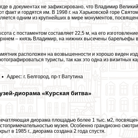
где в документах не зафиксировано, что Владимир Великий
от факт и гордятся им. В 1998 г. на Харьковской горе Свя
ляется одним из крупнейших в мире монументов, посвяще
сота с постаментом составляет 22,5 м, на его изготовление
рхнем – князь Владимир, на нижних высечены барельефы в
мятник расположен на возвышенности и хорошо виден изд
отографироваться туристы, так как это одна из визитных ка
Адрес: г. Белгород, пр-т Ватутина
узей-диорама «Курская битва»
ечатляющая диорама площадью более 1 тыс. м2, посвящен
стопримечательностью музея. Особенно грандиозно смотри
крыт в 1985 г., диорама создана 2 года спустя.