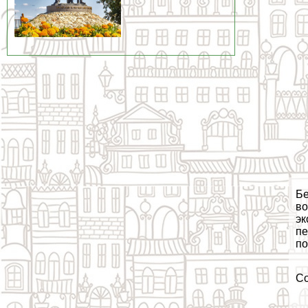
Бе
во
эк
пе
по
С