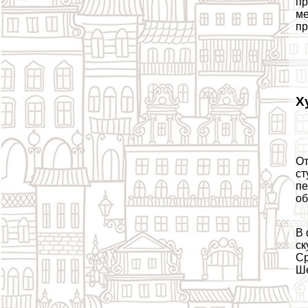
пр
ме
пр
Х
От
ст
пе
об
В 
ск
Ср
Ше