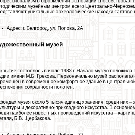
офессионализм в оформлении экспозиций способствовал то
тодическим музейным центром всего Центрально-Черноземн
едставляют уникальные археологические находки салтово-
Адрес: г. Белгород, ул. Попова, 2А
удожественный музей
крытие состоялось в июле 1983 г. Начало музею положила
удии имени М.Б. Грекова. Первоначально музей располагалс
ремещен в современное комфортное здание в центральной 
еспечения сохранности полотен.
фондах музея около 5 тысяч единиц хранения, среди них –
ульптуры и декоративно-прикладного искусства. В основно
еди наиболее известных произведений искусства – картины 
галя, Б.В. Щербакова.
Адрес: г. Белгород, ул. Победы, 77