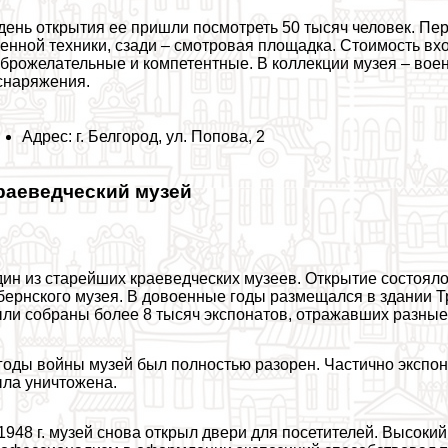
день открытия ее пришли посмотреть 50 тысяч человек. Пе
енной техники, сзади – смотровая площадка. Стоимость вх
брожелательные и компетентные. В коллекции музея – во
снаряжения.
Адрес: г. Белгород, ул. Попова, 2
раеведческий музей
ин из старейших краеведческих музеев. Открытие состояло
бернского музея. В довоенные годы размещался в здании Т
ли собраны более 8 тысяч экспонатов, отражавших разные
годы войны музей был полностью разорен. Частично экспо
ла уничтожена.
1948 г. музей снова открыл двери для посетителей. Высоки