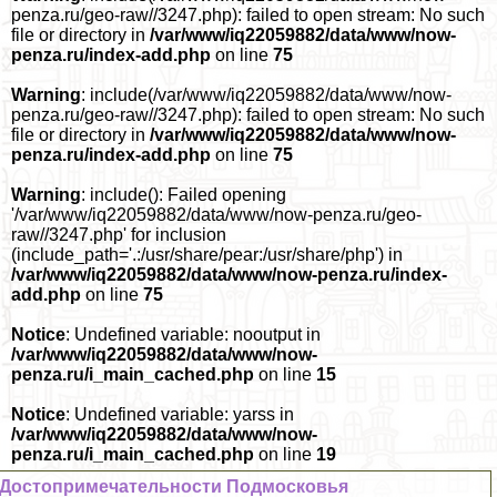
penza.ru/geo-raw//3247.php): failed to open stream: No such
file or directory in
/var/www/iq22059882/data/www/now-
penza.ru/index-add.php
on line
75
Warning
: include(/var/www/iq22059882/data/www/now-
penza.ru/geo-raw//3247.php): failed to open stream: No such
file or directory in
/var/www/iq22059882/data/www/now-
penza.ru/index-add.php
on line
75
Warning
: include(): Failed opening
'/var/www/iq22059882/data/www/now-penza.ru/geo-
raw//3247.php' for inclusion
(include_path='.:/usr/share/pear:/usr/share/php') in
/var/www/iq22059882/data/www/now-penza.ru/index-
add.php
on line
75
Notice
: Undefined variable: nooutput in
/var/www/iq22059882/data/www/now-
penza.ru/i_main_cached.php
on line
15
Notice
: Undefined variable: yarss in
/var/www/iq22059882/data/www/now-
penza.ru/i_main_cached.php
on line
19
Достопримечательности Подмосковья