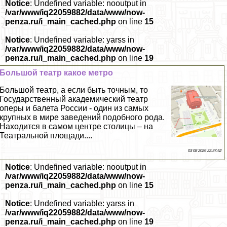
Notice
: Undefined variable: nooutput in
/var/www/iq22059882/data/www/now-
penza.ru/i_main_cached.php
on line
15
Notice
: Undefined variable: yarss in
/var/www/iq22059882/data/www/now-
penza.ru/i_main_cached.php
on line
19
Большой театр какое метро
Большой театр, а если быть точным, то
Государственный академический театр
оперы и балета России - один из самых
крупных в мире заведений подобного рода.
Находится в самом центре столицы – на
Театральной площади....
03 08 2026 22:37:52
Notice
: Undefined variable: nooutput in
/var/www/iq22059882/data/www/now-
penza.ru/i_main_cached.php
on line
15
Notice
: Undefined variable: yarss in
/var/www/iq22059882/data/www/now-
penza.ru/i_main_cached.php
on line
19