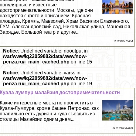
популярные и известные
достопримечательности ️ Москвы, где они
находятся с фото и описанием: Красная
площадь, Кремль, Мавзолей, Храм Василия Блаженного,
ГУМ, Александровский сад, Никольская улица, Манежная,
Зарядье, Большой театр и другие...
05 08 2026 7:53:54
Notice
: Undefined variable: nooutput in
/var/www/iq22059882/data/www/now-
penza.ru/i_main_cached.php
on line
15
Notice
: Undefined variable: yarss in
/var/www/iq22059882/data/www/now-
penza.ru/i_main_cached.php
on line
19
Куала лумпур малайзия достопримечательности
Какие интересные места не пропустить в
Куала-Лумпуре, кроме башен Петронас, как
правильно есть дуриан и куда съездить из
столицы Малайзии одним днем....
04 08 2026 18:40:39