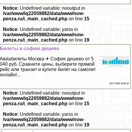
Notice
: Undefined variable: nooutput in
/var/www/iq22059882/data/www/now-
penza.ru/i_main_cached.php
on line
15
Notice
: Undefined variable: yarss in
/var/www/iq22059882/data/www/now-
penza.ru/i_main_cached.php
on line
19
Билеты в софию дешево
Авиабилеты Москва ✈ София дешево от 5
040 руб. Сравните цены, выберите прямой
рейс или транзит и купите билет на самолет
онлайн!...
18 07 2026 18:42:16
Notice
: Undefined variable: nooutput in
/var/www/iq22059882/data/www/now-
penza.ru/i_main_cached.php
on line
15
Notice
: Undefined variable: yarss in
/var/www/iq22059882/data/www/now-
penza.ru/i_main_cached.php
on line
19