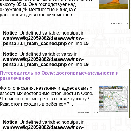
высоту 85 м. Она господствует над
окружающей местностью и видна с
расстояния десятков километров....
08 08 2026 4:10:14
Notice
: Undefined variable: nooutput in
/var/www/iq22059882/data/www/now-
penza.ru/i_main_cached.php
on line
15
Notice
: Undefined variable: yarss in
/var/www/iq22059882/data/www/now-
penza.ru/i_main_cached.php
on line
19
Путеводитель по Орлу: достопримечательности и
развлечения
Фото, описания, названия и адреса самых
известных достопримечательности в Орле.
Что можно посмотреть в городе туристу?
Куда стоит сходить в ребенком?...
07 08 2026 19:17:44
Notice
: Undefined variable: nooutput in
/var/www/iq22059882/data/www/now-