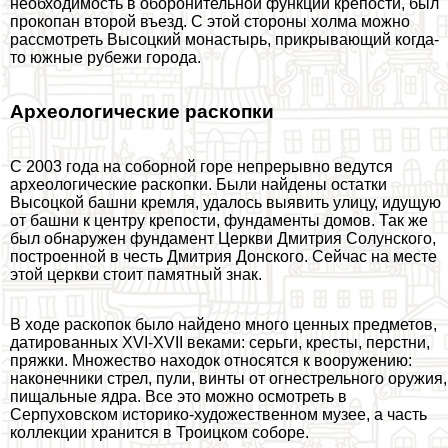
необходимость в оборонительной функции крепости, был
прокопан второй въезд. С этой стороны холма можно
рассмотреть Высоцкий монастырь, прикрывающий когда-
то южные рубежи города.
Археологические раскопки
С 2003 года на соборной горе непрерывно ведутся
археологические раскопки. Были найдены остатки
Высоцкой башни кремля, удалось выявить улицу, идущую
от башни к центру крепости, фундаменты домов. Так же
был обнаружен фундамент Церкви Дмитрия Солунского,
построенной в честь Дмитрия Донского. Сейчас на месте
этой церкви стоит памятный знак.
В ходе раскопок было найдено много ценных предметов,
датированных XVI-XVII веками: серьги, кресты, перстни,
пряжки. Множество находок относятся к вооружению:
наконечники стрел, пули, винты от огнестрельного оружия,
пищальные ядра. Все это можно осмотреть в
Серпуховском историко-художественном музее, а часть
коллекции хранится в Троицком соборе.