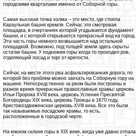
городскими кварталами именно от Соборной горы.
Самая высокая точка холма – это место, где стояла
Караульная башня кремля. Сейчас это смотровая
площадка, в очертаниях которой угадывается фундамент
башни, и с которой открывается прекрасный вид на город.
Эта часть горы немного возвышается над остальной
площадкой. Возможно, под толщей земли здесь скрыты
остатки башни. У подножия горы когда то проходил ров,
отделяющий посад и торг от крепости.
Сейчас на месте этого рва асфальтированная дорога, по
которой без проблем можно заехать на Соборную гору на
машине. Непосредственно за рвом были построены в
разное время прекрасные православные храмы: церковь
Ильи Пророка XVIII века, церковь Успения Пресвятой
Богородицы XIX века, церковь Троицы в 1670 году,
Крестовоздвиженская церковь XVIII века. Все это были
так называемые посадские храмы, то есть,
расположенные в городской черте.
На южном склоне горы в XIX веке, когда уже давно отпала