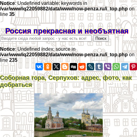
Notice
: Undefined variable: keywords in
/var/www/iq22059882/data/www/now-penza.ru/i_top.php
on
line
35
Россия прекрасная и необъятная
Notice
: Undefined index: source in
/var/www/iq22059882/data/www/now-penza.ru/i_top.php
on
line
235
Соборная гора, Серпухов: адрес, фото, как
добраться