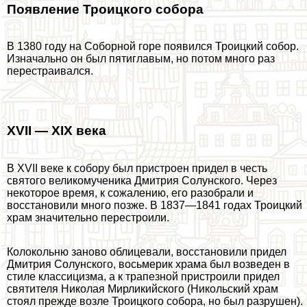
Появление Троицкого собора
В 1380 году на Соборной горе
появился Троицкий собор
.
Изначально он был пятиглавым, но потом много раз
перестраивался.
XVII — XIX века
В XVII веке к собору был пристроен придел в честь
святого великомученика Дмитрия Солунского. Через
некоторое время, к сожалению, его разобрали и
восстановили много позже. В 1837—1841 годах Троицкий
храм значительно перестроили.
Колокольню заново облицевали, восстановили придел
Дмитрия Солунского, восьмерик храма был возведен в
стиле классицизма, а к трапезной пристроили придел
святителя Николая Мирликийского (Никольский храм
стоял прежде возле Троицкого собора, но был разрушен).