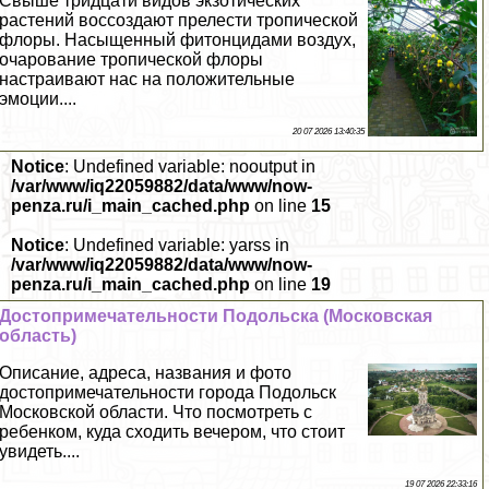
Свыше тридцати видов экзотических
растений воссоздают прелести тропической
флоры. Насыщенный фитонцидами воздух,
очарование тропической флоры
настраивают нас на положительные
эмоции....
20 07 2026 13:40:35
Notice
: Undefined variable: nooutput in
/var/www/iq22059882/data/www/now-
penza.ru/i_main_cached.php
on line
15
Notice
: Undefined variable: yarss in
/var/www/iq22059882/data/www/now-
penza.ru/i_main_cached.php
on line
19
Достопримечательности Подольска (Московская
область)
Описание, адреса, названия и фото
достопримечательности города Подольск
Московской области. Что посмотреть с
ребенком, куда сходить вечером, что стоит
увидеть....
19 07 2026 22:33:16