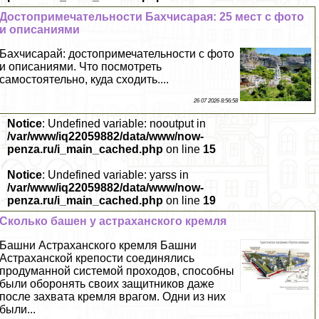
Достопримечательности Бахчисарая: 25 мест с фото
и описаниями
Бахчисарай: достопримечательности с фото
и описаниями. Что посмотреть
самостоятельно, куда сходить....
26 07 2026 8:56:58
Notice
: Undefined variable: nooutput in
/var/www/iq22059882/data/www/now-
penza.ru/i_main_cached.php
on line
15
Notice
: Undefined variable: yarss in
/var/www/iq22059882/data/www/now-
penza.ru/i_main_cached.php
on line
19
Сколько башен у астpaxaнского кремля
Башни Астpaxaнского кремля Башни
Астpaxaнской крепости соединялись
продуманной системой проходов, способны
были оборонять своих защитников даже
после захвата кремля врагом. Одни из них
были...