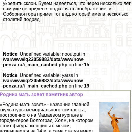
укрепить склон. Будем надеяться, что через несколько лет
нам уже не придется подключать воображение, и
Соборная гора примет тот вид, который имела несколько
столетий подряд.
Notice
: Undefined variable: nooutput in
/var/www/iq22059882/data/www/now-
penza.ru/i_main_cached.php
on line
15
Notice
: Undefined variable: yarss in
/var/www/iq22059882/data/www/now-
penza.ru/i_main_cached.php
on line
19
Родина мать зовет памятник автор
«Родина-мать зовет» - название главной
скульптуры мемориального комплекса,
построенного на Мамаевом кургане в
городе-герое Волгоград. Холм, на котором
стоит фигура женщины с мечом,
возвышается на 14 м, а сама статуя имеет