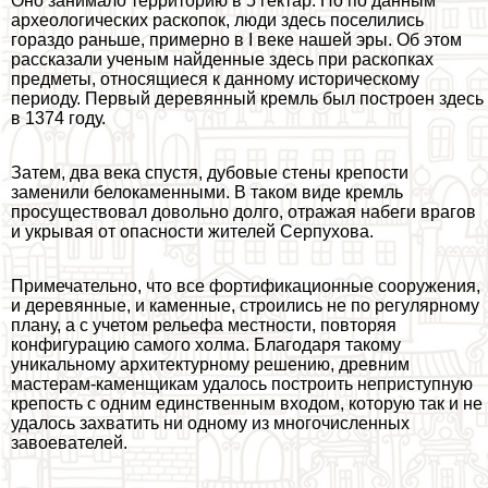
Оно занимало территорию в 5 гектар. Но по данным
археологических раскопок, люди здесь поселились
гораздо раньше, примерно в I веке нашей эры. Об этом
рассказали ученым найденные здесь при раскопках
предметы, относящиеся к данному историческому
периоду. Первый деревянный кремль был построен здесь
в 1374 году.
Затем, два века спустя, дубовые стены крепости
заменили белокаменными. В таком виде кремль
просуществовал довольно долго, отражая набеги врагов
и укрывая от опасности жителей Серпухова.
Примечательно, что все фортификационные сооружения,
и деревянные, и каменные, строились не по регулярному
плану, а с учетом рельефа местности, повторяя
конфигурацию самого холма. Благодаря такому
уникальному архитектурному решению, древним
мастерам-каменщикам удалось построить неприступную
крепость с одним единственным входом, которую так и не
удалось захватить ни одному из многочисленных
завоевателей.