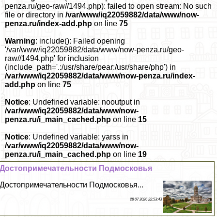
penza.ru/geo-raw//1494.php): failed to open stream: No such
file or directory in
/var/www/iq22059882/data/www/now-
penza.ru/index-add.php
on line
75
Warning
: include(): Failed opening
'/var/www/iq22059882/data/www/now-penza.ru/geo-
raw//1494.php' for inclusion
(include_path='.:/usr/share/pear:/usr/share/php') in
/var/www/iq22059882/data/www/now-penza.ru/index-
add.php
on line
75
Notice
: Undefined variable: nooutput in
/var/www/iq22059882/data/www/now-
penza.ru/i_main_cached.php
on line
15
Notice
: Undefined variable: yarss in
/var/www/iq22059882/data/www/now-
penza.ru/i_main_cached.php
on line
19
Достопримечательности Подмосковья
Достопримечательности Подмосковья...
28 07 2026 22:53:43