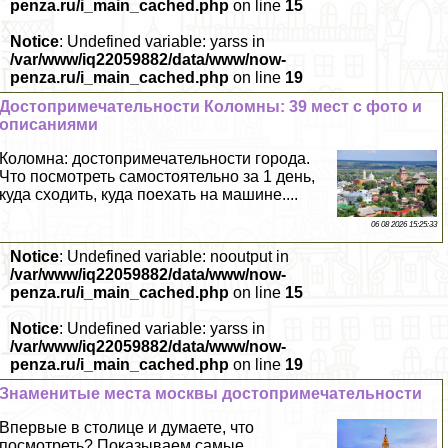
penza.ru/i_main_cached.php
on line
15
Notice
: Undefined variable: yarss in
/var/www/iq22059882/data/www/now-
penza.ru/i_main_cached.php
on line
19
Достопримечательности Коломны: 39 мест с фото и
описаниями
Коломна: достопримечательности города.
Что посмотреть самостоятельно за 1 день,
куда сходить, куда поехать на машине....
06 08 2026 15:25:33
Notice
: Undefined variable: nooutput in
/var/www/iq22059882/data/www/now-
penza.ru/i_main_cached.php
on line
15
Notice
: Undefined variable: yarss in
/var/www/iq22059882/data/www/now-
penza.ru/i_main_cached.php
on line
19
Знаменитые места москвы достопримечательности
Впервые в столице и думаете, что
посмотреть? Показываем самые