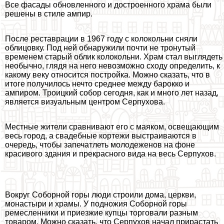
Все фасады обновленного и достроенного храма были
решены в стиле ампир.
После реставрации в 1967 году с колокольни сняли
облицовку. Под ней обнаружили почти не тронутый
временем старый облик колокольни. Храм стал выглядеть
необычно, глядя на него невозможно сходу определить, к
какому веку относится постройка. Можно сказать, что в
итоге получилось нечто среднее между барокко и
ампиром. Троицкий собор сегодня, как и много лет назад,
является визуальным центром Серпухова.
Местные жители сравнивают его с маяком, освещающим
весь город, а свадебные кортежи выстраиваются в
очередь, чтобы запечатлеть молодеженов на фоне
красивого здания и прекрасного вида на весь Серпухов.
Вокруг Соборной горы люди строили дома, церкви,
монастыри и храмы. У подножия Соборной горы
ремесленники и приезжие купцы торговали разным
товаром. Можно сказать, что Серпухов начал прирастать