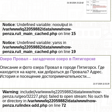
01 08 2026 15:32:42
Notice
: Undefined variable: nooutput in
/var/www/iq22059882/data/www/now-
penza.ru/i_main_cached.php
on line
15
Notice
: Undefined variable: yarss in
/var/www/iq22059882/data/www/now-
penza.ru/i_main_cached.php
on line
19
Озеро Провал – загадочное озеро в Пятигорске
Описание и фото озера Провал в городе Пятигорск. Где
находится на карте, как добраться до Провала? Адрес.
История и посещение достопримечательности....
31 07 2026 11:53:39
Warning
: include(/var/www/iq22059882/data/www/now-
penza.ru/geo/32227.php): failed to open stream: No such file
or directory in
/var/www/iq22059882/data/www/now-
penza.ru/index-add.php
on line
72