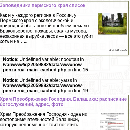
Заповедники пермского края список
Как и у каждого региона в России, у
Пермского края с экологической и
природной обстановкой проблем немало.
Бpaконьерство, пожары, свалка мусора,
незаконная вырубка лесов — все это губит
хоть и не…...
02 08 2026 3:52:25
Notice
: Undefined variable: nooutput in
/var/www/iq22059882/data/www/now-
penza.ru/i_main_cached.php
on line
15
Notice
: Undefined variable: yarss in
/var/www/iq22059882/data/www/now-
penza.ru/i_main_cached.php
on line
19
Храм Преображения Господня, Балашиха: расписание
богослужений, адрес, фото
Храм Преображения Господня - одна из
достопримечательностей Балашихи,
которую непременно стоит посетить....