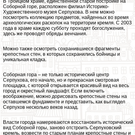
В Троицком храме, единственной старой постройке на
Соборной горе, расположен филиал Историко-
Художественного музея Серпухова. В нем можно
посмотреть коллекцию предметов, найденных во время
археологических раскопок на территории кремля. С 2003
года в храме каждую субботу проходят богослужения,
здесь же проводят обряды венчания.
Можно также осмотреть сохранившиеся фрагменты
крепостных стен, в которых сохранились бойницы и
уникальная кладка.
Соборная гора – не только исторический центр
Серпухова, его начало, но и прекрасная смотровая
площадка, с которой открывается красивый вид на весь
город и окрестный ландшафт. Если включить
воображение, можно дорисовать крепостные стены на
оставшемся фундаменте и представить, как выглядел
Серпухов несколько веков назад.
Власти города намереваются восстановить исторический
вид Соборной горы, заново отстроить Серпуховский
кремль, возвести по старым планам крепостные стены и