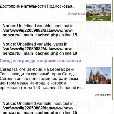
Достопримечательности Подмосковья...
15 07 2026 19:31:36
Notice
: Undefined variable: nooutput in
/var/www/iq22059882/data/www/now-
penza.ru/i_main_cached.php
on line
15
Notice
: Undefined variable: yarss in
/var/www/iq22059882/data/www/now-
penza.ru/i_main_cached.php
on line
19
Сегед венгрия достопримечательности
Сегед На юге Венгрии, на берегах реки
Тисы находится красивый город Сегед.
Сегодня он является административным
центром медье Чонград, в котором
проживает около 163 тыс. чел. По одной из...
14 07 2026 17:47:30
Notice
: Undefined variable: nooutput in
/var/www/iq22059882/data/www/now-
penza.ru/i_main_cached.php
on line
15