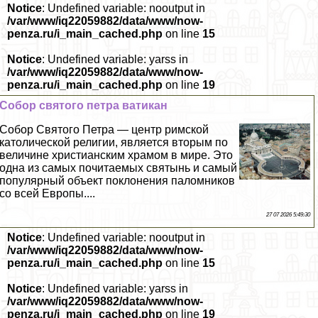
Notice
: Undefined variable: nooutput in
/var/www/iq22059882/data/www/now-
penza.ru/i_main_cached.php
on line
15
Notice
: Undefined variable: yarss in
/var/www/iq22059882/data/www/now-
penza.ru/i_main_cached.php
on line
19
Собор святого петра ватикан
Собор Святого Петра — центр римской
католической религии, является вторым по
величине христианским храмом в мире. Это
одна из самых почитаемых святынь и самый
популярный объект поклонения паломников
со всей Европы....
27 07 2026 5:49:30
Notice
: Undefined variable: nooutput in
/var/www/iq22059882/data/www/now-
penza.ru/i_main_cached.php
on line
15
Notice
: Undefined variable: yarss in
/var/www/iq22059882/data/www/now-
penza.ru/i_main_cached.php
on line
19