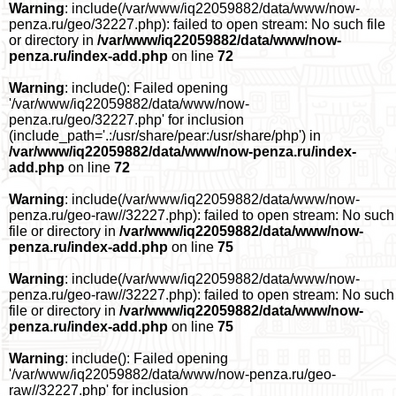
Warning
: include(/var/www/iq22059882/data/www/now-
penza.ru/geo/32227.php): failed to open stream: No such file
or directory in
/var/www/iq22059882/data/www/now-
penza.ru/index-add.php
on line
72
Warning
: include(): Failed opening
'/var/www/iq22059882/data/www/now-
penza.ru/geo/32227.php' for inclusion
(include_path='.:/usr/share/pear:/usr/share/php') in
/var/www/iq22059882/data/www/now-penza.ru/index-
add.php
on line
72
Warning
: include(/var/www/iq22059882/data/www/now-
penza.ru/geo-raw//32227.php): failed to open stream: No such
file or directory in
/var/www/iq22059882/data/www/now-
penza.ru/index-add.php
on line
75
Warning
: include(/var/www/iq22059882/data/www/now-
penza.ru/geo-raw//32227.php): failed to open stream: No such
file or directory in
/var/www/iq22059882/data/www/now-
penza.ru/index-add.php
on line
75
Warning
: include(): Failed opening
'/var/www/iq22059882/data/www/now-penza.ru/geo-
raw//32227.php' for inclusion