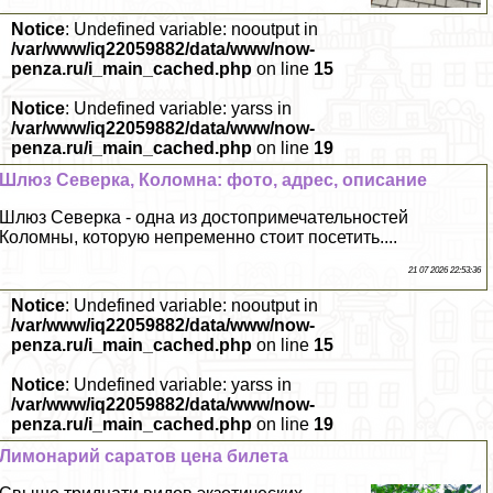
Notice
: Undefined variable: nooutput in
/var/www/iq22059882/data/www/now-
penza.ru/i_main_cached.php
on line
15
Notice
: Undefined variable: yarss in
/var/www/iq22059882/data/www/now-
penza.ru/i_main_cached.php
on line
19
Шлюз Северка, Коломна: фото, адрес, описание
Шлюз Северка - одна из достопримечательностей
Коломны, которую непременно стоит посетить....
21 07 2026 22:53:36
Notice
: Undefined variable: nooutput in
/var/www/iq22059882/data/www/now-
penza.ru/i_main_cached.php
on line
15
Notice
: Undefined variable: yarss in
/var/www/iq22059882/data/www/now-
penza.ru/i_main_cached.php
on line
19
Лимонарий саратов цена билета