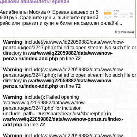
Дишови авиабилеты ереван
Авиабилеты Москва ✈ Ереван дешево от 5
600 руб. Сравните цены, выберите прямой
рейс или транзит и купите билет на самолет онлайн!...
17 07 2026 5:26:38
Warning
: include(/var/www/iq22059882/data/www/now-
penza.ru/geo/3247.php): failed to open stream: No such file or
directory in
/var/www/iq22059882/data/www/now-
penza.ru/index-add.php
on line
72
Warning
: include(/var/www/iq22059882/data/www/now-
penza.ru/geo/3247.php): failed to open stream: No such file or
directory in
/var/www/iq22059882/data/www/now-
penza.ru/index-add.php
on line
72
Warning
: include(): Failed opening
'/var/www/iq22059882/data/www/now-
penza.ru/geo/3247.php' for inclusion
(include_path='.:/usr/share/pear:/usr/share/php') in
/var/www/iq22059882/data/www/now-penza.ru/index-
add.php
on line
72
Warning
: include(/var/www/iq22059882/data/www/now-