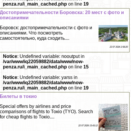
penza.ru/i_main_cached.php
on line
19
Достопримечательности Боровска: 20 мест с фото и
описаниями
Боровск: достопримечательности с фото и
описаниями. Что посмотреть
самостоятельно, куда сходить....
23 07 2026 2:58:20
Notice
: Undefined variable: nooutput in
/var/www/iq22059882/data/www/now-
penza.ru/i_main_cached.php
on line
15
Notice
: Undefined variable: yarss in
/var/www/iq22059882/data/www/now-
penza.ru/i_main_cached.php
on line
19
Билеты в токио
Special offers by airlines and price
comparisons of flights to Токіо (TYO). Search
for cheap flights to Токіо....
22 07 2026 15:43:12