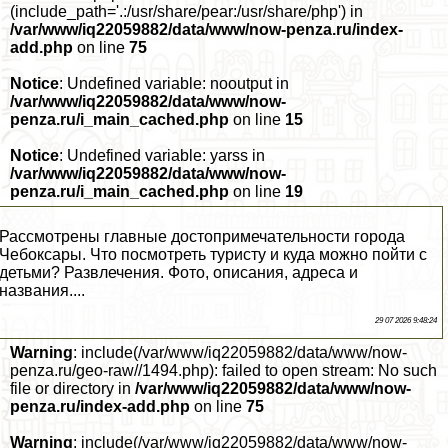
(include_path='.:/usr/share/pear:/usr/share/php') in
/var/www/iq22059882/data/www/now-penza.ru/index-
add.php
on line
75
Notice
: Undefined variable: nooutput in
/var/www/iq22059882/data/www/now-
penza.ru/i_main_cached.php
on line
15
Notice
: Undefined variable: yarss in
/var/www/iq22059882/data/www/now-
penza.ru/i_main_cached.php
on line
19
Рассмотрены главные достопримечательности города
Чебоксары. Что посмотреть туристу и куда можно пойти с
детьми? Развлечения. Фото, описания, адреса и
названия....
29 07 2026 9:48:24
Warning
: include(/var/www/iq22059882/data/www/now-
penza.ru/geo-raw//1494.php): failed to open stream: No such
file or directory in
/var/www/iq22059882/data/www/now-
penza.ru/index-add.php
on line
75
Warning
: include(/var/www/iq22059882/data/www/now-