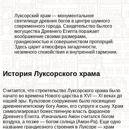
Луксорский храм — монументальное
святилище древних богов в центре шумного
современного города. Свидетельство былого
могущества Древнего Египта поражает
воображение своими размерами,
грандиозностью и совершенством пропорций.
Здесь царит атмосфера загадочности,
неземного спокойствия и внутренней гармонии.
История Луксорского храма
Считается, что строительство Луксорского храма было
начато во времена Нового царства в XVI — XI веках до
нашей эры. Культовое сооружение было посвящено
древнеегипетскому богу Амон, его супруге и сыну. Храм
символизировал божественную власть фараонов
Древнего Египта. Изначально Амон считался богом
воздуха, а позже — богом солнца (Амон-Ра). Еще одно
название грандиозного строения в Луксоре — храм