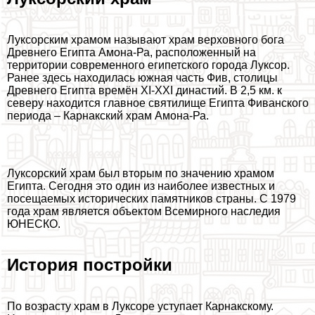
Луксорским храмом называют храм верховного бога
Древнего Египта Амона-Ра, расположенный на
территории современного египетского города Луксор.
Ранее здесь находилась южная часть Фив, столицы
Древнего Египта времён XI-XXI династий. В 2,5 км. к
северу находится главное святилище Египта Фиванского
периода – Карнакский храм Амона-Ра.
Луксорский храм был вторым по значению храмом
Египта. Сегодня это один из наиболее известных и
посещаемых исторических памятников страны. С 1979
года храм является объектом Всемирного наследия
ЮНЕСКО.
История постройки
По возрасту храм в Луксоре уступает Карнакскому.