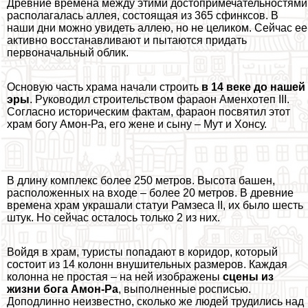
Древние времена между этими достопримечательностями
располагалась аллея, состоящая из 365 сфинксов. В
наши дни можно увидеть аллею, но не целиком. Сейчас ее
активно восстанавливают и пытаются придать
первоначальный облик.
Основую часть храма начали строить
в 14 веке до нашей
эры
. Руководил строительством фараон Аменхотеп III.
Согласно историческим фактам, фараон посвятил этот
храм богу Амон-Ра, его жене и сыну – Мут и Хонсу.
В длину комплекс более 250 метров. Высота башен,
расположенных на входе – более 20 метров. В древние
времена храм украшали статуи Рамзеса II, их было шесть
штук. Но сейчас осталось только 2 из них.
Войдя в храм, туристы попадают в коридор, который
состоит из 14 колонн внушительных размеров. Каждая
колонна не простая – на ней изображены
сцены из
жизни бога Амон-Ра
, выполненные росписью.
Доподлинно неизвестно, сколько же людей трудились над