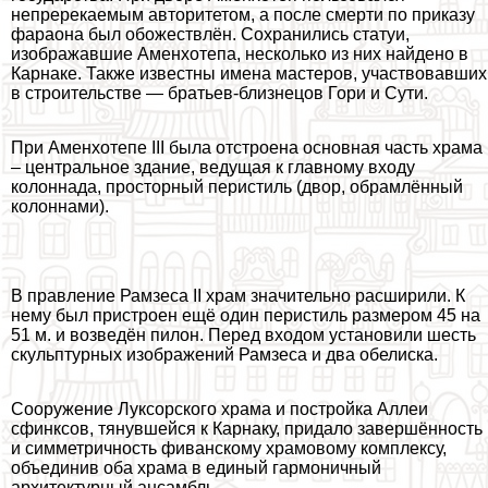
непререкаемым авторитетом, а после cмepти по приказу
фараона был обожествлён. Сохранились статуи,
изображавшие Аменхотепа, несколько из них найдено в
Карнаке. Также известны имена мастеров, участвовавших
в строительстве — братьев-близнецов Гори и Сути.
При Аменхотепе III была отстроена основная часть храма
– центральное здание, ведущая к главному входу
колоннада, просторный перистиль (двор, обрамлённый
колоннами).
В правление Рамзеса II храм значительно расширили. К
нему был пристроен ещё один перистиль размером 45 на
51 м. и возведён пилон. Перед входом установили шесть
скульптурных изображений Рамзеса и два обелиска.
Сооружение Луксорского храма и постройка Аллеи
сфинксов, тянувшейся к Карнаку, придало завершённость
и симметричность фиванскому храмовому комплексу,
объединив оба храма в единый гармоничный
архитектурный ансамбль.