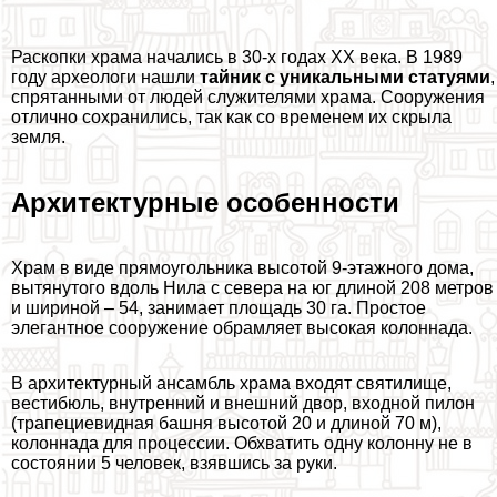
Раскопки храма начались в 30-х годах XX века. В 1989
году археологи нашли
тайник с уникальными статуями
,
спрятанными от людей служителями храма. Сооружения
отлично сохранились, так как со временем их скрыла
земля.
Архитектурные особенности
Храм в виде прямоугольника высотой 9-этажного дома,
вытянутого вдоль Нила с севера на юг длиной 208 метров
и шириной – 54, занимает площадь 30 га. Простое
элегантное сооружение обрамляет высокая колоннада.
В архитектурный ансамбль храма входят святилище,
вестибюль, внутренний и внешний двор, входной пилон
(трапециевидная башня высотой 20 и длиной 70 м),
колоннада для процессии. Обхватить одну колонну не в
состоянии 5 человек, взявшись за руки.