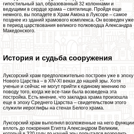
гипостильный зал, образованный 32 колоннами и
ведущими в сердце храма – святилище. Пройдя еще
немного, вы попадете в Храм Амона в Луксоре – самое
позднее из зданий храмового комплекса. Он возведен уже
в период царствования великого полководца Александра
Македонского.
История и судьба сооружения
Луксорский храм предположительно построен уже в эпоху
Нового Царства – в XIV-XI веках до нашей эры. Хотя
ученые и сейчас не могут прийти к единому мнению по
поводу того, когда же все-таки была возведена эта
постройка. Есть мнение, что закладка храма произошла
еще в эпоху Среднего Царства – свидетельством этого
служили иероглифы на стенах Белого храма.
Луксорский храм выполнял возложенные на него функции
вплоть до покорения Египта Александром Великим,
который в 320 году до нашей эры попытался возродить