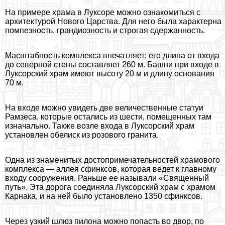
На примере храма в Луксоре можно ознакомиться с
архитектурой Нового Царства. Для него была хаpaктерна
помпезность, грандиозность и строгая сдержанность.
Масштабность комплекса впечатляет: его длина от входа
до северной стены составляет 260 м. Башни при входе в
Луксорский храм имеют высоту 20 м и длину основания
70 м.
На входе можно увидеть две величественные статуи
Рамзеса, которые остались из шести, помещенных там
изначально. Также возле входа в Луксорский храм
установлен обелиск из розового гранита.
Одна из знаменитых достопримечательностей храмового
комплекса — аллея сфинксов, которая ведет к главному
входу сооружения. Раньше ее называли «Священный
путь». Эта дорога соединяла Луксорский храм с храмом
Карнака, и на ней было установлено 1350 сфинксов.
Через узкий шлюз пилона можно попасть во двор, по