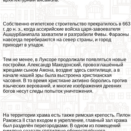
Собственно египетское строительство прекратилось в 663
г. до н. э., когда ассирийские войска царя-завоевателя
Ашшурбанипала захватили и разграбили Фивы. Фараоны
навсегда перебираются на север страны, и город
приходит в упадок.
Тем не менее, в Луксоре продолжали появляться новые
постройки. Александр Македонский, провозглашённый
жрецами сыном Амона, воздвиг здесь святилище, а в
начале нашей эры была выстроена христианская
часовня. В то время христиане активно боролись против
языческих верований, и многие изображения древних
богов несут следы попыток уничтожения.
На территории храма есть также римская крепость. Пилон
Рамзеса II стал входом в укрепление, главный зал храма
был разделён перегородками. В одном из помещений
римляне создали святилище обожествлённого