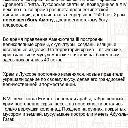
Древнего Египта. Луксорская святыня, возведенная в XIV
веке до н.э. во время расцвета древнеегипетской
цивилизации, достраивалась непрерывно 1500 лет. Храм
посвящен богу Амону
, древнеегипетскому богу
плодородия.
Во время правления Аменхотепа III построены
великолепные храмы, скульптуры, созданы изящные
ювелирные изделия. На территории храма – языческие,
христианские и мусульманские святилища: божествам
здесь поклонялись 40 веков.
Храм в Луксоре постоянно изменялся, новые правители
украшали здание по своему вкусу, делая его грандиозней,
величественней и торжественней.
В VII веке, когда Египет завоевали аpaбы, заброшенный
храм постепенно скрыл песок, на поверхности остались
только верхушки колоннад. Позднее на руинах, покрытых
мусором и землей, мусульмане построили мечеть Абу-эль-
Гагаг.