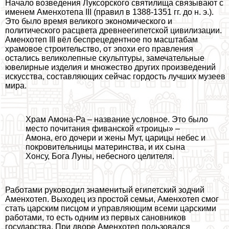
Начало возведения Луксорского святилища связывают с
именем Аменхотепа III (правил в 1388-1351 гг. до н. э.).
Это было время великого экономического и
политического расцвета древнеегипетской цивилизации.
Аменхотеп III вёл беспрецедентное по масштабам
храмовое строительство, от эпохи его правления
остались великолепные скульптуры, замечательные
ювелирные изделия и множество других произведений
искусства, составляющих сейчас гордость лучших музеев
мира.
Храм Амона-Ра – название условное. Это было
место почитания фиванской «троицы» –
Амона, его дочери и жены Мут, царицы небес и
покровительницы материнства, и их сына
Хонсу, Бога Луны, небесного целителя.
Работами руководил знаменитый египетский зодчий
Аменхотеп. Выходец из простой семьи, Аменхотеп смог
стать царским писцом и управляющим всеми царскими
работами, то есть одним из первых сановников
государства. При дворе Аменхотеп пользовался