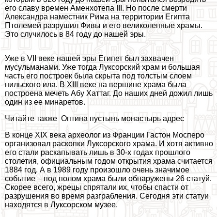
его славу времен Аменхотепа III. Но после cмepти
Александра наместник Рима на территории Египта
Птолемей разрушил Фивы и его великолепные храмы.
Это случилось в 84 году до нашей эры.
Уже в VII веке нашей эры Египет был захвачен
мусульманами. Уже тогда Луксорский храм и большая
часть его построек была скрыта под толстым слоем
нильского ила. В XIII веке на вершине храма была
построена мечеть Абу Хаттаг. До наших дней дожил лишь
один из ее минаретов.
Читайте также
Оптина пустынь монастырь адрес
В конце XIX века археолог из Франции Гастон Мосперо
организовал раскопки Луксорского храма. И хотя активно
его стали раскапывать лишь в 30-х годах прошлого
столетия, официальным годом открытия храма считается
1884 год. А в 1989 году произошло очень значимое
событие – под полом храма были обнаружены 26 статуй.
Скорее всего, жрецы спрятали их, чтобы спасти от
разрушения во время разграбления. Сегодня эти статуи
находятся в Луксорском музее.