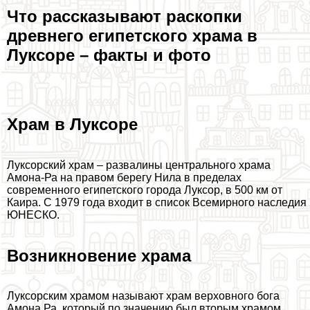
Что рассказывают раскопки
древнего египетского храма в
Луксоре – факты и фото
Храм в Луксоре
Луксорский храм – развалины центрального храма
Амона-Ра на правом берегу Нила в пределах
современного египетского города Луксор, в 500 км от
Каира. С 1979 года входит в список Всемирного наследия
ЮНЕСКО.
Возникновение храма
Луксорским храмом называют храм верховного бога
Амона Ра, который по значению был вторым храмом