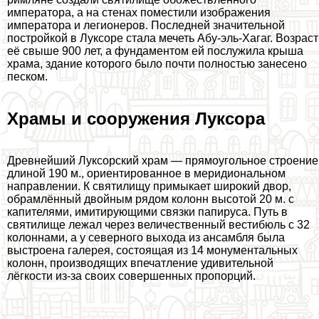
императора, а на стенах поместили изображения
императора и легионеров. Последней значительной
постройкой в Луксоре стала мечеть Абу-эль-Хагаг. Возраст
её свыше 900 лет, а фундаментом ей послужила крыша
храма, здание которого было почти полностью занесено
песком.
Храмы и сооружения Луксора
Древнейший Луксорский храм — прямоугольное строение
длиной 190 м., ориентированное в меридиональном
направлении. К святилищу примыкает широкий двор,
обрамлённый двойным рядом колонн высотой 20 м. с
капителями, имитирующими связки папируса. Путь в
святилище лежал через величественный вестибюль с 32
колоннами, а у северного выхода из ансамбля была
выстроена галерея, состоящая из 14 монументальных
колонн, производящих впечатление удивительной
лёгкости из-за своих совершенных пропорций.