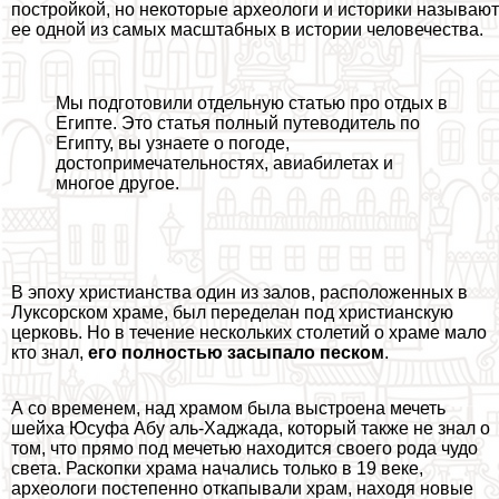
постройкой, но некоторые археологи и историки называют
ее одной из самых масштабных в истории человечества.
Мы подготовили отдельную статью про отдых в
Египте. Это статья полный путеводитель по
Египту, вы узнаете о погоде,
достопримечательностях, авиабилетах и
многое другое.
В эпоху христианства один из залов, расположенных в
Луксорском храме, был переделан под христианскую
церковь. Но в течение нескольких столетий о храме мало
кто знал,
его полностью засыпало песком
.
А со временем, над храмом была выстроена мечеть
шейха Юсуфа Абу аль-Хаджада, который также не знал о
том, что прямо под мечетью находится своего рода чудо
света. Раскопки храма начались только в 19 веке,
археологи постепенно откапывали храм, находя новые