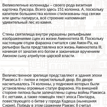
Великолепные колоннады – своего рода визитная
карточка Луксора. Всего здесь 151 колонна. А, поскольку
капители большинства колонн стилизованы под связки
или цветы папируса, всё строение напоминает
удивительный лес из камня.
Стены святилища внутри украшены рельефными
изображениями сцен из жизни Аменхотепа III. Поскольку
настоящим отцом фараона считался сам Амон-Ра, на
рельефах была представлена вся жизнь Аменхотепа III,
начиная от зачатия его богом и заканчивая вручением
Амоном сыну атрибутов царской власти.
Величественное зрелище представляют и здания эпохи
Рамзеса II – пилон и перистильный двор. Во дворе
насчитывалось 74 колонны, у подножия которых были
установлены огромные статуи фараона. На внешней
стороне пилона были запечатлены сцены войны Рамзеса
II с хеттами, а также помещён текст эпоса Пентаура,
повествующего о битве у города Кадеша (нынешняя
Сирия). Победу в этом сражении Рамзес II считал