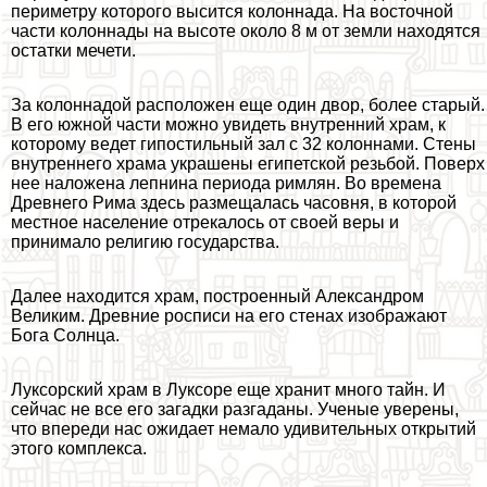
периметру которого высится колоннада. На восточной
части колоннады на высоте около 8 м от земли находятся
остатки мечети.
За колоннадой расположен еще один двор, более старый.
В его южной части можно увидеть внутренний храм, к
которому ведет гипостильный зал с 32 колоннами. Стены
внутреннего храма украшены египетской резьбой. Поверх
нее наложена лепнина периода римлян. Во времена
Древнего Рима здесь размещалась часовня, в которой
местное население отрекалось от своей веры и
принимало религию государства.
Далее находится храм, построенный Александром
Великим. Древние росписи на его стенах изображают
Бога Солнца.
Луксорский храм в Луксоре еще хранит много тайн. И
сейчас не все его загадки разгаданы. Ученые уверены,
что впереди нас ожидает немало удивительных открытий
этого комплекса.