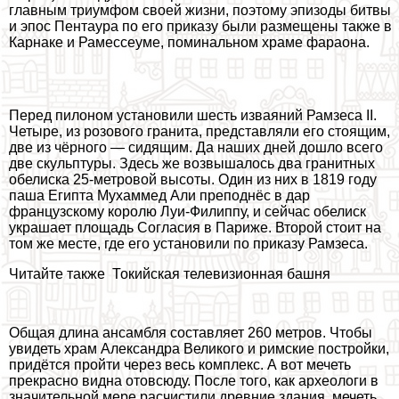
главным триумфом своей жизни, поэтому эпизоды битвы
и эпос Пентаура по его приказу были размещены также в
Карнаке и Рамессеуме, поминальном храме фараона.
Перед пилоном установили шесть изваяний Рамзеса II.
Четыре, из розового гранита, представляли его стоящим,
две из чёрного — сидящим. Да наших дней дошло всего
две скульптуры. Здесь же возвышалось два гранитных
обелиска 25-метровой высоты. Один из них в 1819 году
паша Египта Мухаммед Али преподнёс в дар
французскому королю Луи-Филиппу, и сейчас обелиск
украшает площадь Согласия в Париже. Второй стоит на
том же месте, где его установили по приказу Рамзеса.
Читайте также
Токийская телевизионная башня
Общая длина ансамбля составляет 260 метров. Чтобы
увидеть храм Александра Великого и римские постройки,
придётся пройти через весь комплекс. А вот мечеть
прекрасно видна отовсюду. После того, как археологи в
значительной мере расчистили древние здания, мечеть