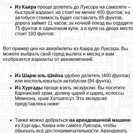
Из Каира
проще долететь до Луксора на самолете –
быстрый вариант, но стоит не менее 400 фунтов; на
автобусе стоимость будет составлять 85 фунтов,
дорога займет 11 часов; за ночной поезд вы отдадите
75 фунтов в одиночном купе, а в купе на двоих место
стоит 100 фунтов;
Вот пример цен на авиабилеты из Каира до Луксора. Вы
можете выбрать свой город вылета и месяц и вам
отобразятся варианты от авиакомпаний.
Из Шарм-эль-Шейха
удобно долететь (400 фунтов)
или воспользоваться автобусом (94 фунта).
Из Хургады
проще взять экскурсию. Вы посетите
Карнакский храм, долину царей и цариц, колоссы
Мемнона, храм Хатшепсут. Эта экскурсия
представлена ниже:
Также можно добраться
на арендованной машине
из Хургады, Каира или самого Луксора, чтобы
объехать все достопримечательности. Арендовать