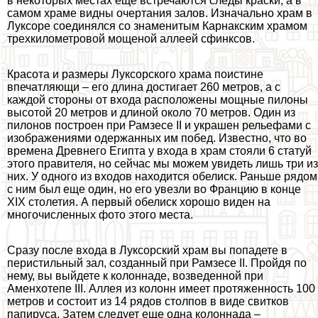
в некоторых местах еще встречаются следы краски, а в
самом храме видны очертания залов. Изначально храм в
Луксоре соединялся со знаменитым Карнакским храмом
трехкилометровой мощеной аллеей сфинксов.
Красота и размеры Луксорского храма поистине
впечатляющи – его длина достигает 260 метров, а с
каждой стороны от входа расположены мощные пилоны
высотой 20 метров и длиной около 70 метров. Один из
пилонов построен при Рамзесе II и украшен рельефами с
изображениями одержанных им побед. Известно, что во
времена Древнего Египта у входа в храм стояли 6 статуй
этого правителя, но сейчас мы можем увидеть лишь три из
них. У одного из входов находится обелиск. Раньше рядом
с ним был еще один, но его увезли во Францию в конце
XIX столетия. А первый обелиск хорошо виден на
многочисленных фото этого места.
Сразу после входа в Луксорский храм вы попадете в
перистильный зал, созданный при Рамзесе II. Пройдя по
нему, вы выйдете к колоннаде, возведенной при
Аменхотепе III. Аллея из колонн имеет протяженность 100
метров и состоит из 14 рядов столпов в виде свитков
папируса. Затем следует еще одна колоннада –