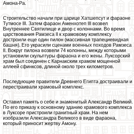
Амона-Ра.
Строительство начали при царице Хатшепсут и фараоне
Тутмосе III. Затем фараон Аменхотеп III возвел
Внутреннее Святилище и двор с колоннами. Во время
царствования Рамзеса II к храмовому комплексу
достроили еще один пилон (массивная трапециевидная
башня). Его украсили сценами военных походов Рамзеса
II. Вокруг пилона возвели 74 колонны, между которыми
установили скульптуры фараона и его жены. Луксорский
храм был соединен с Карнакским храмом мощенной
аллеей сфинксов, длиной около трех километров.
Последующие правители Древнего Египта достраивали и
перестраивали храмовый комплекс.
Оставил память о себе и знаменитый Александр Великий.
По его приказу к основному зданию храмового комплекса
в Луксоре пристроили гранитный храм. На нем
изобразили Александра Великого в виде фараона,
который приносит жертву Амону.