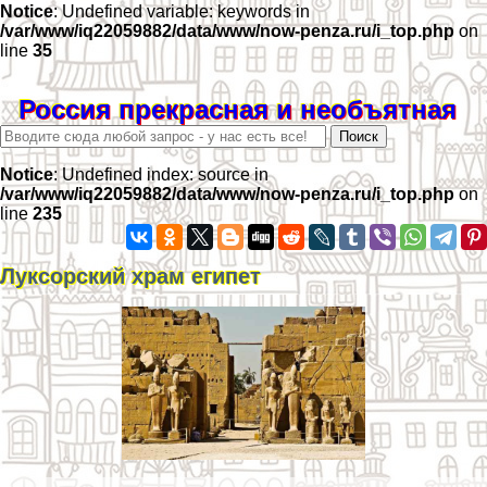
Notice
: Undefined variable: keywords in
/var/www/iq22059882/data/www/now-penza.ru/i_top.php
on
line
35
Россия прекрасная и необъятная
Notice
: Undefined index: source in
/var/www/iq22059882/data/www/now-penza.ru/i_top.php
on
line
235
Луксорский храм египет