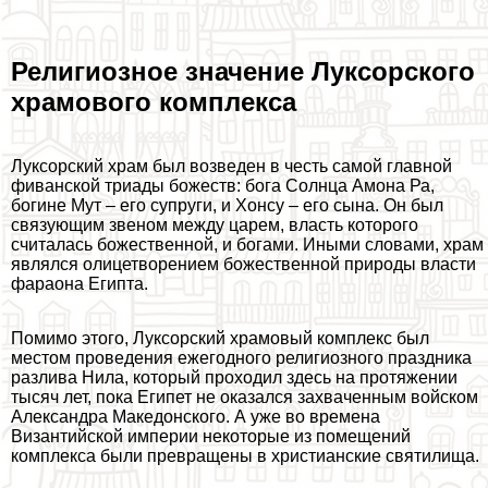
Религиозное значение Луксорского
храмового комплекса
Луксорский храм был возведен в честь самой главной
фиванской триады божеств: бога Солнца Амона Ра,
богине Мут – его супруги, и Хонсу – его сына. Он был
связующим звеном между царем, власть которого
считалась божественной, и богами. Иными словами, храм
являлся олицетворением божественной природы власти
фараона Египта.
Помимо этого, Луксорский храмовый комплекс был
местом проведения ежегодного религиозного праздника
разлива Нила, который проходил здесь на протяжении
тысяч лет, пока Египет не оказался захваченным войском
Александра Македонского. А уже во времена
Византийской империи некоторые из помещений
комплекса были превращены в христианские святилища.