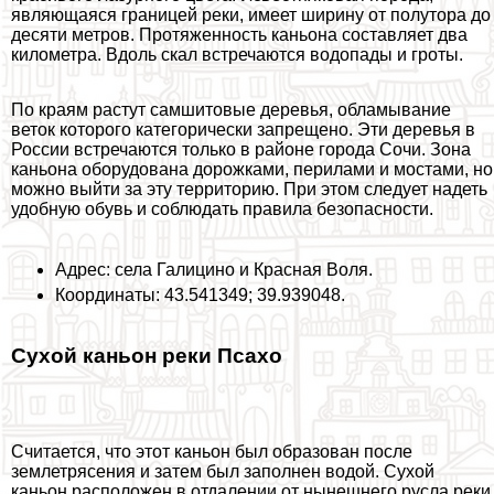
являющаяся границей реки, имеет ширину от полутора до
десяти метров. Протяженность каньона составляет два
километра. Вдоль скал встречаются водопады и гроты.
По краям растут самшитовые деревья, обламывание
веток которого категорически запрещено. Эти деревья в
России встречаются только в районе города Сочи. Зона
каньона оборудована дорожками, перилами и мостами, но
можно выйти за эту территорию. При этом следует надеть
удобную обувь и соблюдать правила безопасности.
Адрес: села Галицино и Красная Воля.
Координаты: 43.541349; 39.939048.
Сухой каньон реки Псахо
Считается, что этот каньон был образован после
землетрясения и затем был заполнен водой. Сухой
каньон расположен в отдалении от нынешнего русла реки