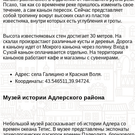
Псахо, так как со временем реке пришлось изменить свое
течение, а сам каньон пересох. Сейчас представляет
собой тропинку вокруг высоких скал из пластов
известняка, внутри которых есть углубления и гроты.
Высота известняковых стен достигает 30 метров. На
скалах произрастают различные кусты и деревья. Дорога
к каньону идет от Мокрого каньона через поляну. Вход в
Сухой каньон оплачивается отдельно. На территории
каньонов работают кафе и магазины с сувенирами.
Адрес: села Галицино и Красная Воля.
Координаты: 43.546511,39.94724.
Музей истории Адлерского района
Небольшой музей рассказывает об истории Адлера со
времен океана Тетис. В музее представлены экспонаты
археологических раскопок времен Палеолита, бронзового