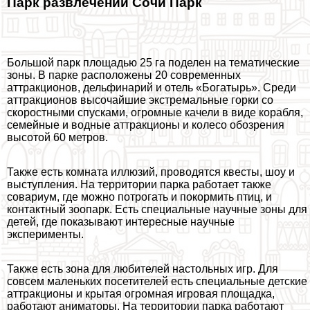
Парк развлечений Сочи Парк
Большой парк площадью 25 га поделен на тематические
зоны. В парке расположены 20 современных
аттpaкционов, дельфинарий и отель «Богатырь». Среди
аттpaкционов высочайшие экстремальные горки со
скоростными спусками, огромные качели в виде корабля,
семейные и водные аттpaкционы и колесо обозрения
высотой 60 метров.
Также есть комната иллюзий, проводятся квесты, шоу и
выступления. На территории парка работает также
совариум, где можно потрогать и покормить птиц, и
контактный зоопарк. Есть специальные научные зоны для
детей, где показывают интересные научные
эксперименты.
Также есть зона для любителей настольных игр. Для
совсем маленьких посетителей есть специальные детские
аттpaкционы и крытая огромная игровая площадка,
работают аниматоры. На территории парка работают