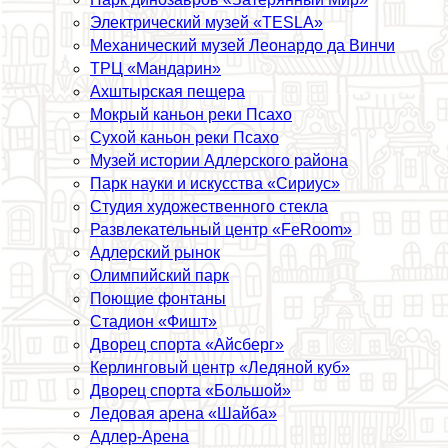
Электрический музей «TESLA»
Механический музей Леонардо да Винчи
ТРЦ «Maндарин»
Ахштырская пещера
Мокрый каньон реки Псахо
Сухой каньон реки Псахо
Музей истории Адлерского района
Парк науки и искусства «Сириус»
Студия художественного стекла
Развлекательный центр «FeRoom»
Адлерский рынок
Олимпийский парк
Поющие фонтаны
Стадион «Фишт»
Дворец спорта «Айсберг»
Керлинговый центр «Ледяной куб»
Дворец спорта «Большой»
Ледовая арена «Шайба»
Адлер-Арена