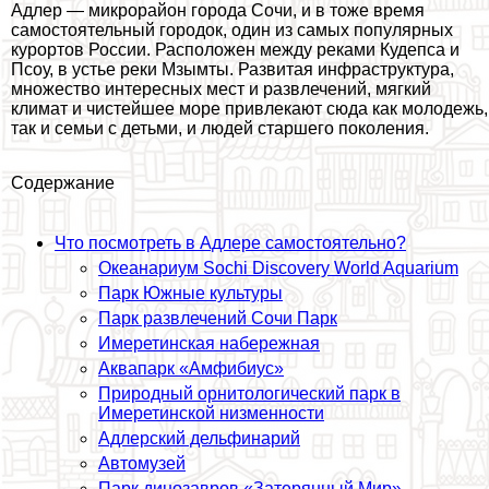
Адлер — микрорайон города Сочи, и в тоже время
самостоятельный городок, один из самых популярных
курортов России. Расположен между реками Кудепса и
Псоу, в устье реки Мзымты. Развитая инфраструктура,
множество интересных мест и развлечений, мягкий
климат и чистейшее море привлекают сюда как молодежь,
так и семьи с детьми, и людей старшего поколения.
Содержание
Что посмотреть в Адлере самостоятельно?
Океанариум Sochi Discovery World Aquarium
Парк Южные культуры
Парк развлечений Сочи Парк
Имеретинская набережная
Аквапарк «Амфибиус»
Природный орнитологический парк в
Имеретинской низменности
Адлерский дельфинарий
Автомузей
Парк динозавров «Затерянный Мир»