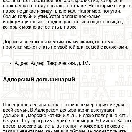
фазаны. Есть большой вольер с кроликами, которые в
прохладную погоду прыгают по траве. Некоторые птицы в
парке не дикие и живут в клетках. Например, попугаи,
белые гoлyби и утки. Установлено несколько
информационных стендов, рассказывающих о птицах,
которых можно встретить в парке.
Дорожки выложены мелкими камушками, поэтому
прогулка может стать не удобной для семей с колясками.
Адрес: Адлер, Таврическая, д. 1/3.
Адлерский дельфинарий
Посещение дельфинария – отличное мероприятие для
всей семьи. В Адлерском дельфинарии выступают
дельфины, морские котики и львы и даже полярные киты
белухи. Шоу-программа длится примерно 50 минут. За это
время морские артисты выполнят множество трюков с
таким инвентарем, как мячи и обручи, выполнят прыжки