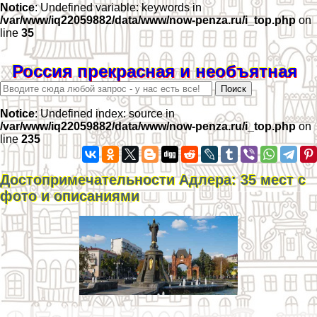
Notice
: Undefined variable: keywords in
/var/www/iq22059882/data/www/now-penza.ru/i_top.php
on
line
35
Россия прекрасная и необъятная
Notice
: Undefined index: source in
/var/www/iq22059882/data/www/now-penza.ru/i_top.php
on
line
235
Достопримечательности Адлера: 35 мест с
фото и описаниями