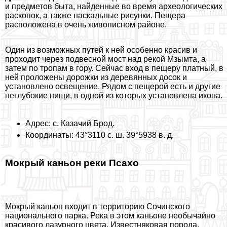
и предметов быта, найденные во время археологических
раскопок, а также наскальные рисунки. Пещера
расположена в очень живописном районе.
Один из возможных путей к ней особенно красив и
проходит через подвесной мост над рекой Мзымта, а
затем по тропам в гору. Сейчас вход в пещеру платный, в
ней проложены дорожки из деревянных досок и
установлено освещение. Рядом с пещерой есть и другие
неглубокие нищи, в одной из которых установлена икона.
Адрес: с. Казачий Брод.
Координаты: 43°3110 с. ш. 39°5938 в. д.
Мокрый каньон реки Псахо
Мокрый каньон входит в территорию Сочинского
национального парка. Река в этом каньоне необычайно
красивого лазурного цвета. Известняковая порода,