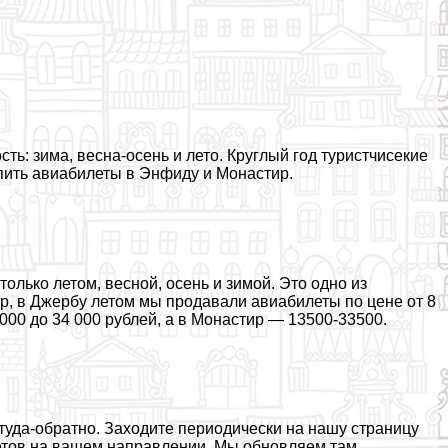
ь: зима, весна-осень и лето. Круглый год туристчисекие
упить авиабилеты в Энфиду и Монастир.
олько летом, весной, осень и зимой. Это одно из
р, в Джербу летом мы продавали авиабилеты по цене от 8
 000 до 34 000 рублей, а в Монастир — 13500-33500.
 туда-обратно. Заходите периодически на нашу страницу
етов на вашем направлении. Мы обновляем там