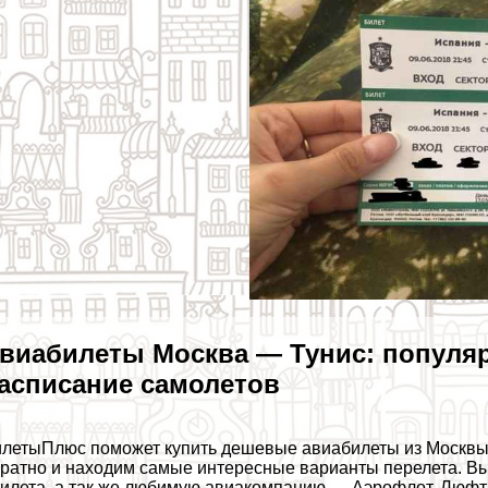
виабилеты Москва — Тунис: популя
асписание самолетов
летыПлюс поможет купить дешевые авиабилеты из Москвы в
ратно и находим самые интересные варианты перелета. В
илета, а так же любимую авиакомпанию — Аэрофлот, Люфт