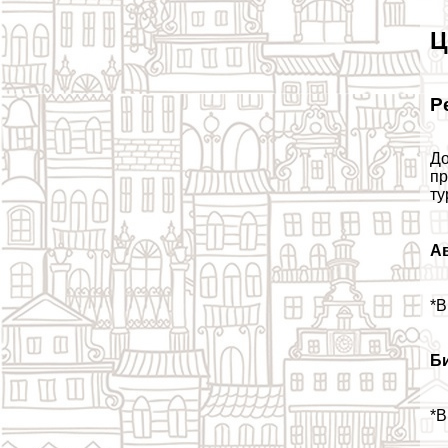
Ц
Р
До
пр
ту
А
*В
Б
*В