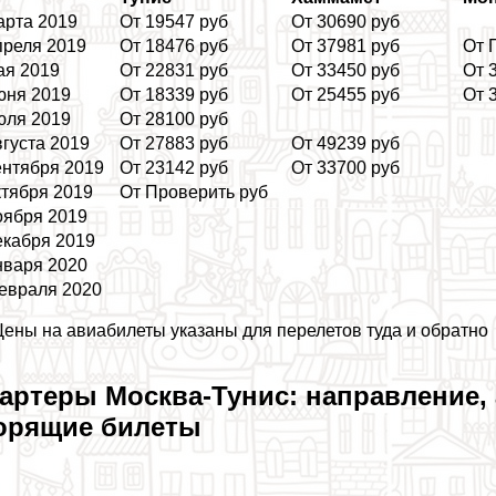
арта 2019
От 19547 руб
От 30690 руб
преля 2019
От 18476 руб
От 37981 руб
От 
ая 2019
От 22831 руб
От 33450 руб
От 
юня 2019
От 18339 руб
От 25455 руб
От 
юля 2019
От 28100 руб
вгуста 2019
От 27883 руб
От 49239 руб
ентября 2019
От 23142 руб
От 33700 руб
ктября 2019
От Проверить руб
оября 2019
екабря 2019
нваря 2020
евраля 2020
Цены на авиабилеты указаны для перелетов туда и обратно
артеры Москва-Тунис: направление, 
орящие билеты