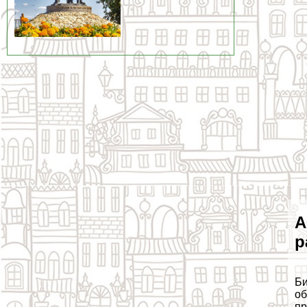
А
р
Би
об
пр