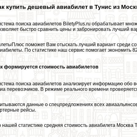
ак купить дешевый авиабилет в Тунис из Мос
стема поиска авиабилетов BiletyPlus.ru обpaбатывает мно
зволяет быстро сравнить цены и забронировать лучший вар
летыПлюс поможет Вам отыскать лучший вариант среди с
иабилеты. По статистике наш сервис помогает экономить 
ак формируется стоимость авиабилетов
стема поиска авиабилетов анализирует информацию обо в
иа перевозчиков. В режиме реального времени проверяется
итываются данные о спецпредложениях всех авиаальянсов,
ртерные рейсы.
 нашей статистике средняя стоимость авиабилета Москва 