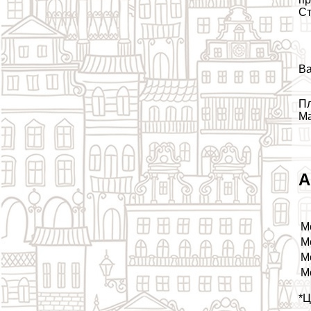
Ст
Ва
Пл
Ma
А
М
М
М
М
*Ц