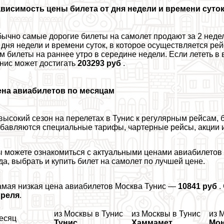
висимость цены билета от дня недели и времени суто
ычно самые дорогие билеты на самолет продают за 2 недел
 дня недели и времени суток, в которое осуществляется ре
м билеты на раннее утро в середине недели. Если лететь в
нис может достигать
203293 руб
.
ена авиабилетов по месяцам
высокий сезон на перелетах в Тунис к регулярным рейсам, б
бавляются специальные тарифы, чартерные рейсы, акции и
 можете ознакомиться с актуальными ценами авиабилетов 
да, выбрать и купить билет на самолет по лучшей цене.
мая низкая цена авиабилетов Москва Тунис —
10841 руб
.
преля
.
из Москвы в Тунис
из Москвы в Тунис
из 
есяц
Тунис
Хаммамет
Мон