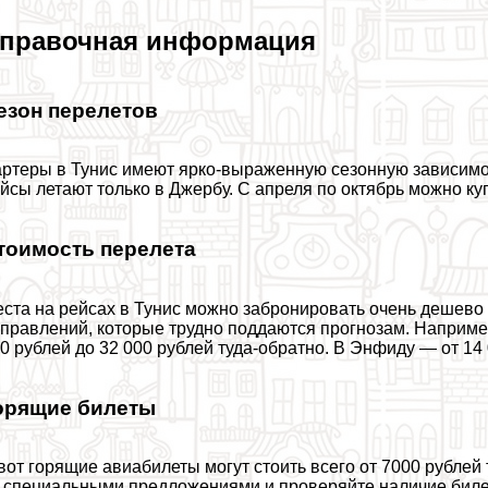
правочная информация
езон перелетов
ртеры в Тунис имеют ярко-выраженную сезонную зависимост
йсы летают только в Джербу. С апреля по октябрь можно к
тоимость перелета
ста на рейсах в Тунис можно забронировать очень дешево т
правлений, которые трудно поддаются прогнозам. Наприме
0 рублей до 32 000 рублей туда-обратно. В Энфиду — от 14
орящие билеты
вот горящие авиабилеты могут стоить всего от 7000 рублей
 специальными предложениями и проверяйте наличие бил