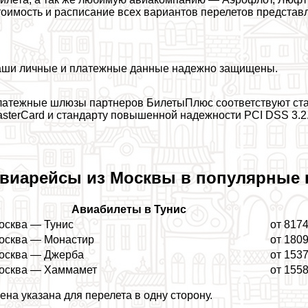
оимость и расписание всех вариантов перелетов представ
ши личные и платежные данные надежно защищены.
атежные шлюзы партнеров БилетыПлюс соответствуют ста
sterCard и стандарту повышенной надежности PCI DSS 3.2
виарейсы из Москвы в популярные 
Авиабилеты в Тунис
осква — Тунис
от 8174
осква — Монастир
от 180
осква — Джерба
от 153
осква — Хаммамет
от 155
ена указана для перелета в одну сторону.