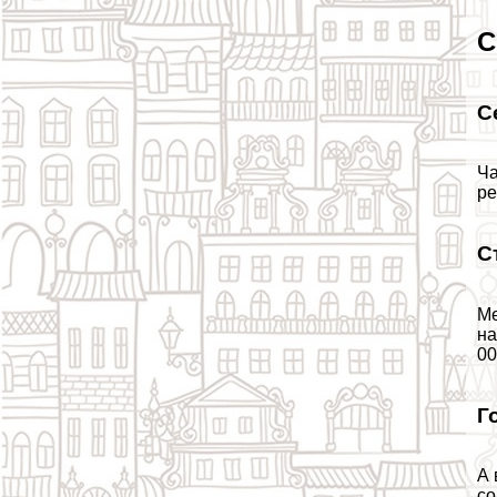
С
С
Ча
ре
С
Ме
на
00
Г
А 
со