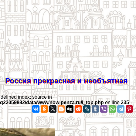
Россия прекрасная и необъятная
ndefined index: source in
iq22059882/data/www/now-penza.ru/i_top.php
on line
235