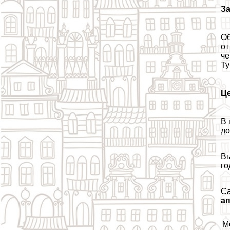
За
Об
от
че
Ту
Ц
В 
до
Вы
го
Са
а
М