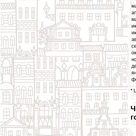
м
а
м
и
и
а
с
о
н
д
я
ф
* 
Ч
г