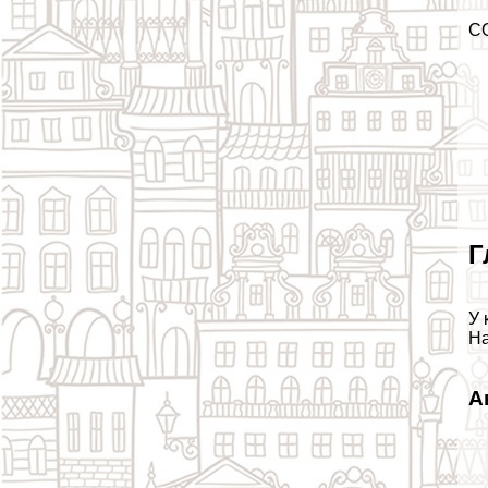
С
Г
У 
На
А