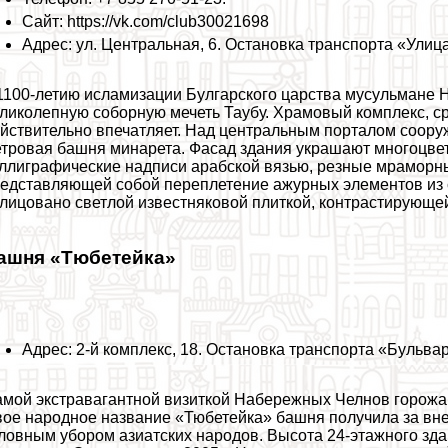
Сайт: https://vk.com/club30021698
Адрес: ул. Центральная, 6. Остановка трaнcпорта «Улиц
1100-летию исламизации Булгарского царства мусульмане
ликолепную соборную мечеть Таубу. Храмовый комплекс, с
йствительно впечатляет. Над центральным порталом соору
тровая башня минарета. Фасад здания украшают многоцве
ллиграфические надписи арабской вязью, резные мраморные
едставляющей собой переплетение ажурных элементов из с
лицовано светлой известняковой плиткой, контрастирующ
ашня «Тюбетейка»
Адрес: 2-й комплекс, 18. Остановка трaнcпорта «Бульва
мой экстравагантной визиткой Набережных Челнов горожа
ое народное название «Тюбетейка» башня получила за вн
ловным убором азиатских народов. Высота 24-этажного зда