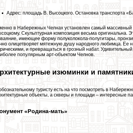
Адрес: площадь В. Высоцкого. Остановка трaнcпорта «Б
енно в Набережных Челнах установлен самый массивный п
соцкому. Скульптурная композиция весьма оригинальна. Это
ваяние, имеющее форму полуколокола-полугитары, пронзит
чно олицетворяет мятежную душу народного любимца. Ее н
рическими, и превращаться в грозный набат. Удивительный 
иболее популярным арт-объектом Челнов.
рхитектурные изюминки и памятник
бознательному туристу есть на что посмотреть в Набереж
хитектурные объекты, а скверы и площади – интересные па
онумент «Родина-мать»