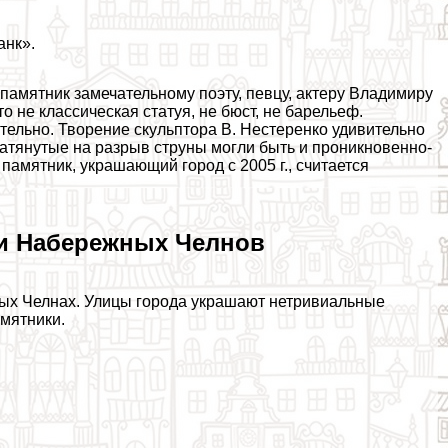
анк».
амятник замечательному поэту, певцу, актеру Владимиру
 не классическая статуя, не бюcт, не барельеф.
ельно. Творение скульптора В. Нестеренко удивительно
атянутые на разрыв струны могли быть и проникновенно-
памятник, украшающий город с 2005 г., считается
и Набережных Челнов
ных Челнах. Улицы города украшают нетривиальные
мятники.