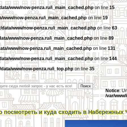
/data/www/now-penza.ru/i_main_cached.php
on line
15
ta/www/now-penza.ru/i_main_cached.php
on line
19
2/data/www/now-penza.ru/i_main_cached.php
on line
63
data/www/now-penza.ru/i_main_cached.php
on line
89
data/www/now-penza.ru/i_main_cached.php
on line
131
/data/www/now-penza.ru/i_main_cached.php
on line
144
/data/www/now-penza.ru/i_top.php
on line
35
Notice
: U
/var/www/
о посмотреть и куда сходить в Набережных 