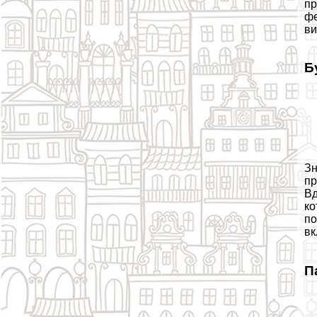
пр
фе
ви
Б
Зн
пр
Вд
ко
по
вк
П