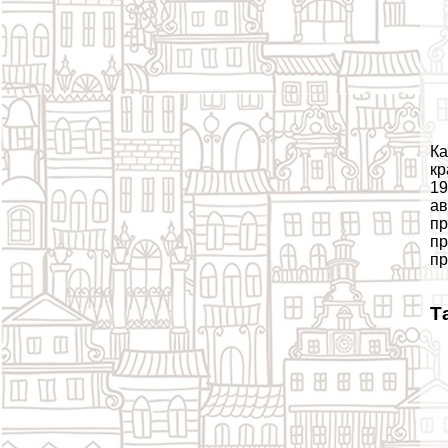
Ка
кр
19
ав
пp
пр
пр
Т