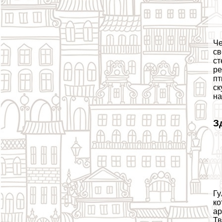
Че
св
ст
ре
пт
ск
на
З
Гу
ко
ар
Тв