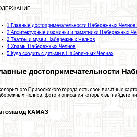
ОДЕРЖАНИЕ
1
Главные достопримечательности Набережных Челнов:
2
Архитектурные изюминки и памятники Набережных Че
3
Театры и музеи Набережных Челнов
4
Храмы Набережных Челнов
5
Куда сходить с детьми в Набережных Челнах
лавные достопримечательности Наб
колоритного Приволжского города есть свои визитные карто
бережных Челнов, фото и описания которых вы найдете ни
втозавод КАМАЗ