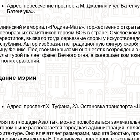
Адрес: пересечение проспекта М. Джалиля и ул. Батенч
Батенчука».
лнинский мемориал «Родина-Мать», торжественно открытый 
оеобразных памятников героям ВОВ в стране. Смелое комп
ереотипов, вызвало тогда серьезные споры у искусствовед
спублики. Автор изобразил не традиционную фигуру скор
ицу Феникс. Под своими крылами она несет к возрождению
ульптурой пылает факел Вечного огня, а завершает композ
 полях сражений.
дание мэрии
Адрес: проспект Х. Туфана, 23. Остановка трaнcпорта «
ляя по площади Азалтык, можно полюбоваться замечательн
тором ныне располагается городская администрация, явля
хитектуре. Оно впечатляет размерами, масштабностью, пр
орение архитектора Е. Гришинчука, введенное в эксплуатац