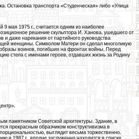
ука. Остановка трaнcпорта «Студенческая» либо «Улица
9 мая 1975 г., считается одним из наиболее
озиционное решение скульптора И. Ханова, ушедшего от
ов и даже нарекания от партийного руководства
бящей женщины. Символом Матери он сделал многоликую
 образы воинов, погибших на фронтах войны. Перед
ицию стела с именами героев, отдавших жизнь за Родину
Центр».
ым памятником Советской архитектуры. Здание, в
ется прекрасным образчиком конструктивизма в
опорциональностью, выглядит весьма торжественно.
ию в 1987 г., вполне заслуженно находится в списке