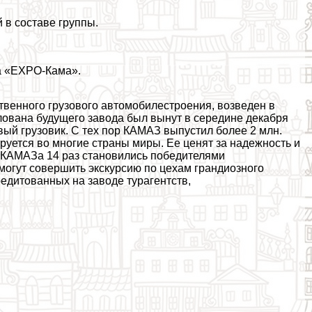
й в составе группы.
та «EXPO-Кама».
твенного грузового автомобилестроения, возведен в
лована будущего завода был вынут в середине декабря
рвый грузовик. С тех пор КАМАЗ выпустил более 2 млн.
уется во многие страны миры. Ее ценят за надежность и
ы КАМАЗа 14 раз становились победителями
огут совершить экскурсию по цехам грандиозного
редитованных на заводе турагентств,