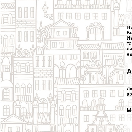
Им
Вы
Из
то
ли
на
А
Лю
ар
М