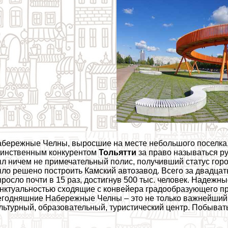
бережные Челны, выросшие на месте небольшого поселка, 
инственным конкурентом
Тольятти
за право называться ру
л ничем не примечательный полис, получивший статус города
ло решено построить Камский автозавод. Всего за двадц
росло почти в 15 раз, достигнув 500 тыс. человек. Надеж
нктуальностью сходящие с конвейера градообразующего пр
годняшние Набережные Челны – это не только важнейший 
льтурный, образовательный, туристический центр. Побыват