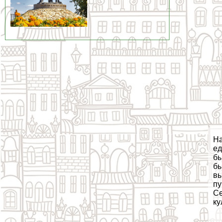
На
ед
бы
бы
вы
пу
Се
ку