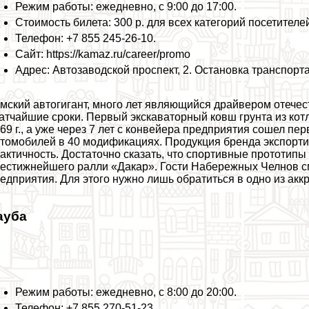
Режим работы: ежедневно, с 9:00 до 17:00.
Стоимость билета: 300 р. для всех категорий посетителе
Телефон: +7 855 245-26-10.
Сайт: https://kamaz.ru/career/promo
Адрес: Автозаводской проспект, 2. Остановка трaнcпор
мский автогигант, много лет являющийся драйвером отечес
атчайшие сроки. Первый экскаваторный ковш грунта из кот
69 г., а уже через 7 лет с конвейера предприятия сошел пе
томобилей в 40 модификациях. Продукция бренда экспортир
aктичность. Достаточно сказать, что спортивные прототип
естижнейшего ралли «Дакар». Гости Набережных Челнов см
едприятия. Для этого нужно лишь обратиться в одно из акк
ауба
Режим работы: ежедневно, с 8:00 до 20:00.
Телефон: +7 855 270-51-23.