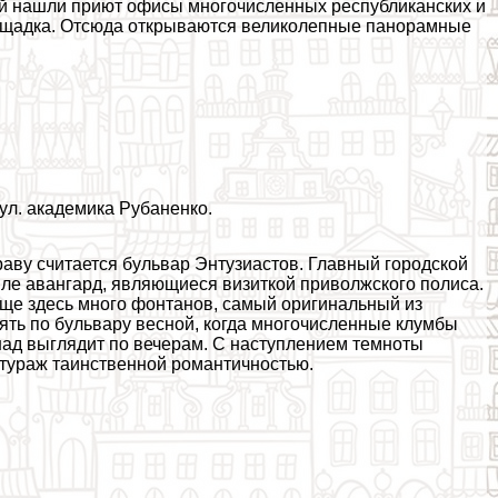
рой нашли приют офисы многочисленных республиканских и
ощадка. Отсюда открываются великолепные панорамные
ул. академика Рубаненко.
ву считается бульвар Энтузиастов. Главный городской
иле авангард, являющиеся визиткой приволжского полиса.
еще здесь много фонтанов, самый оригинальный из
ять по бульвару весной, когда многочисленные клумбы
над выглядит по вечерам. С наступлением темноты
нтураж таинственной романтичностью.