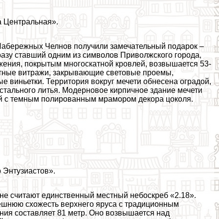
а Центральная».
 Набережных Челнов получили замечательный подарок –
разу ставший одним из символов Приволжского города,
жения, покрытым многоскатной кровлей, возвышается 53-
тные витражи, закрывающие световые проемы,
 виньетки. Территория вокруг мечети обнесена оградой,
тального литья. Модерновое кирпичное здание мечети
ей с темным полированным мрамором декора цоколя.
р Энтузиастов».
не считают единственный местный небоскреб «2.18».
ешнюю схожесть верхнего яруса с традиционным
ния составляет 81 метр. Оно возвышается над