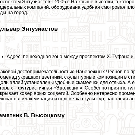
оспектом Энтузиастов с 2005 г. На крыше высотки, в кото
деральных компаний, оборудована удобная смотровая пл
ды на город.
ульвар Энтузиастов
Адрес: пешеходная зона между проспектом Х. Туфана и 
аковой достопримечательностью Набережных Челнов по пра
оменад украшают цветники, скульптурные композиции в ст
оль аллей установлены удобные скамеечки для отдыха. А 
торых – футуристичная «Эволюция». Особенно приятно гул
крывает ковер ярких соцветий. Особенно интересно проме
лючается иллюминация и подсветка скульптур, наполняя а
амятник В. Высоцкому