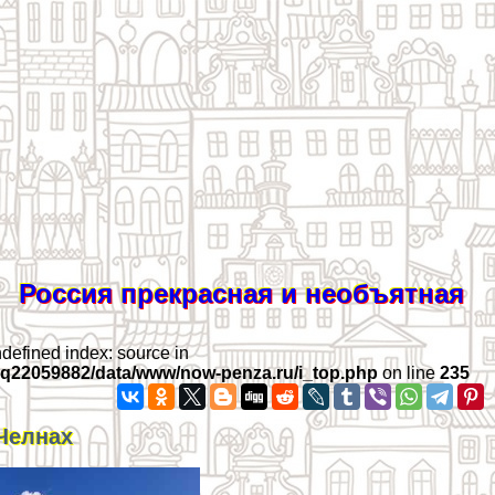
Россия прекрасная и необъятная
ndefined index: source in
iq22059882/data/www/now-penza.ru/i_top.php
on line
235
Челнах