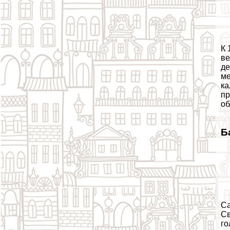
К 
ве
де
ме
ка
пр
об
Б
Са
Св
го