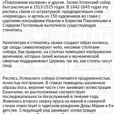
«Поклонение волхвов» и другие. Затем Успенский собор
был расписан в 1513-1515 годах. В 1642-1643 годах эту
роспись сбили со штукатуркой, предварительно сняв
«переводы», и артель из 150 художников во главе с
царскими изографами Иваном и Борисом Паисеиными и
Сидором Поспеевым выполнила существующую
стенопись.
Архитектура и стенопись храма создают образ космоса,
где своды символизируют небо, несомое столпами
собора. Как правило, на столпах помещают изображения
мучеников, которые своей жизнью и мученической
cмepтью поддерживают Церковь так же, как столпы несут
свод.
Роспись Успенского собора отличается продуманностью,
ясностью построения. В главах помещены различные
образы Бога, верхние части стен занимают иллюстрации
Евангелия, их расположение соответствует
последовательности богослужений в течение года.
Живопись второго сверху яруса на южной и северной
стенах повествует о чудесном рождении Девы Марии и Ее
детстве. Следующий ряд занимают иллюстрации