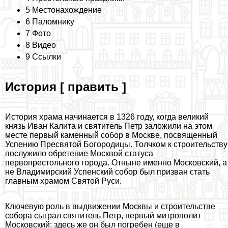
5 Местонахождение
6 Паломнику
7 Фото
8 Видео
9 Ссылки
История [ править ]
История храма начинается в 1326 году, когда великий
князь Иван Калита и святитель Петр заложили на этом
месте первый каменный собор в Москве, посвященный
Успению Пресвятой Богородицы. Толчком к строительству
послужило обретение Москвой статуса
первопрестольного города. Отныне именно Московский, а
не Владимирский Успенский собор был призван стать
главным храмом Святой Руси.
Ключевую роль в выдвижении Москвы и строительстве
собора сыграл святитель Петр, первый митрополит
Московский; здесь же он был погребен (еще в