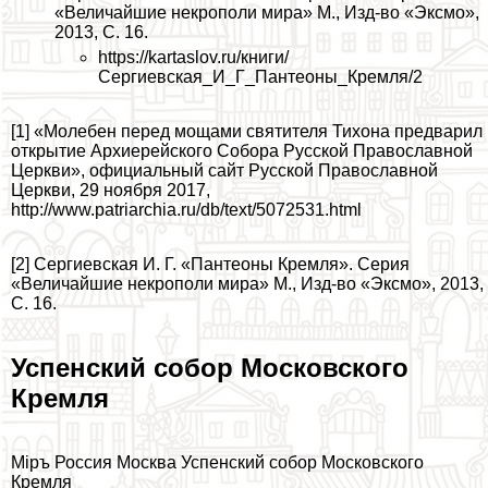
«Величайшие некрополи мира» М., Изд-во «Эксмо»,
2013, С. 16.
https://kartaslov.ru/книги/
Сергиевская_И_Г_Пантеоны_Кремля/2
[1] «Молебен перед мощами святителя Тихона предварил
открытие Архиерейского Собора Русской Православной
Церкви», официальный сайт Русской Православной
Церкви, 29 ноября 2017,
http://www.patriarchia.ru/db/text/5072531.html
[2] Сергиевская И. Г. «Пантеоны Кремля». Серия
«Величайшие некрополи мира» М., Изд-во «Эксмо», 2013,
С. 16.
Успенский собор Московского
Кремля
Мiръ Россия Москва Успенский собор Московского
Кремля