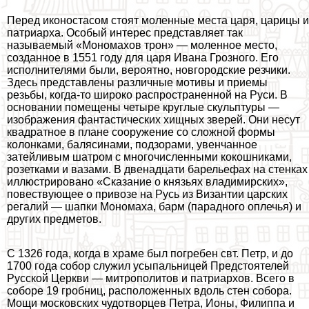
Перед иконостасом стоят моленные места царя, царицы и
патриарха. Особый интерес представляет так
называемый «Мономахов трон» — моленное место,
созданное в 1551 году для царя Ивана Грозного. Его
исполнителями были, вероятно, новгородские резчики.
Здесь представлены различные мотивы и приемы
резьбы, когда-то широко распространенной на Руси. В
основании помещены четыре круглые скульптуры —
изображения фантастических хищных зверей. Они несут
квадратное в плане сооружение со сложной формы
колонками, балясинами, подзорами, увенчанное
затейливым шатром с многочисленными кокошниками,
розетками и вазами. В двенадцати барельефах на стенках
иллюстрировано «Сказание о князьях владимирских»,
повествующее о привозе на Русь из Византии царских
регалий — шапки Мономаха, барм (парадного оплечья) и
других предметов.
С 1326 года, когда в храме был погребен свт. Петр, и до
1700 года собор служил усыпальницей Предстоятелей
Русской Церкви — митрополитов и патриархов. Всего в
соборе 19 гробниц, расположенных вдоль стен собора.
Мощи московских чудотворцев Петра, Ионы, Филиппа и