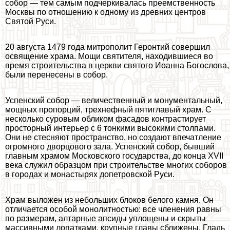
собор — тем самым подчеркивалась преемственность
Москвы по отношению к одному из древних центров
Святой Руси.
20 августа 1479 года митрополит Геронтий совершил
освящение храма. Мощи святителя, находившиеся во
время строительства в церкви святого Иоанна Богослова,
были перенесены в собор.
Успенский собор — величественный и монументальный,
мощных пропорций, трехнефный пятиглавый храм. С
несколько суровым обликом фасадов контрастирует
просторный интерьер с 6 тонкими высокими столпами.
Они не стесняют прострaнcтво, но создают впечатление
огромного дворцового зала. Успенский собор, бывший
главным храмом Московского государства, до конца XVII
века служил образцом при строительстве многих соборов
в городах и монастырях допетровской Руси.
Храм выложен из небольших блоков белого камня. Он
отличается особой монолитностью: все члeнения равны
по размерам, алтарные апсиды уплощены и скрыты
массивными лопатками, крупные главы сближены. Гладь