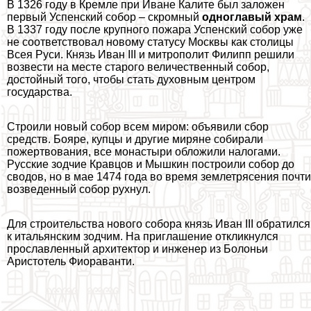
В 1326 году в Кремле при Иване Калите был заложен
первый Успенский собор – скромный
одноглавый храм
.
В 1337 году после крупного пожара Успенский собор уже
не соответствовал новому статусу Москвы как столицы
Всея Руси. Князь Иван III и митрополит Филипп решили
возвести на месте старого величественный собор,
достойный того, чтобы стать духовным центром
государства.
Строили новый собор всем миром: объявили сбор
средств. Бояре, купцы и другие миряне собирали
пожертвования, все монастыри обложили налогами.
Русские зодчие Кравцов и Мышкин построили собор до
сводов, но в мае 1474 года во время землетрясения почти
возведенный собор рухнул.
Для строительства нового собора князь Иван III обратился
к итальянским зодчим. На приглашение откликнулся
прославленный архитектор и инженер из Болоньи
Аристотель Фиораванти.