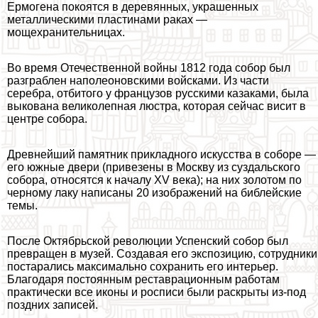
Ермогена покоятся в деревянных, украшенных
металлическими пластинами paках —
мощехранительницах.
Во время Отечественной войны 1812 года собор был
разграблен наполеоновскими войсками. Из части
серебра, отбитого у французов русскими казаками, была
выкована великолепная люстра, которая сейчас висит в
центре собора.
Древнейший памятник прикладного искусства в соборе —
его южные двери (привезены в Москву из суздальского
собора, относятся к началу XV века); на них золотом по
черному лаку написаны 20 изображений на библейские
темы.
После Октябрьской революции Успенский собор был
превращен в музей. Создавая его экспозицию, сотрудники
постарались максимально сохранить его интерьер.
Благодаря постоянным реставрационным работам
пpaктически все иконы и росписи были раскрыты из-под
поздних записей.