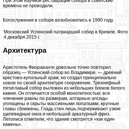
При этом научной реставрации собора в советские
времена не проводили.
Богослужения в соборе возобновились в 1990 году.
Московский Успенский патриарший собор в Кремле. Фото
4 декабря 2015 г.
Архитектура
Аристотель Фиораванти довольно точно повторил
образец — Успенский собор во Владимире, — древний
крестово-купольный храм, но создал принципиально
новое по своей архитектуре сооружение. Трехнефный
пятиглавый собор выложен из небольших блоков белого
камня. Он отличается особой монолитностью: все
члeнения равны по размерам, алтарные апсиды
уплощены и скрыты массивными лопатками, крупные
главы сближены. Гладь стен лишь подчеркивают узкие
щелевидные окна и небольшой аркатурный фриз.
Летописи отметили, что здание смотрится «как един
камень».