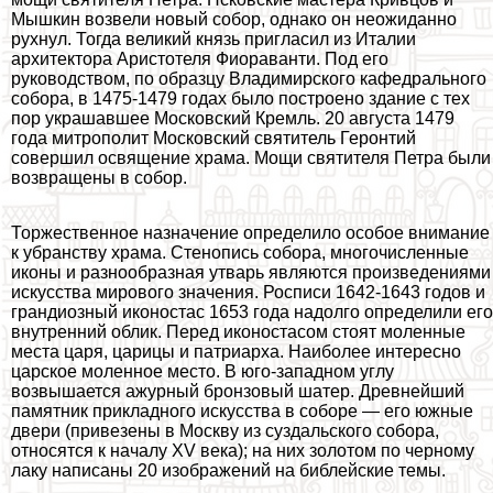
Мышкин возвели новый собор, однако он неожиданно
рухнул. Тогда великий князь пригласил из Италии
архитектора Аристотеля Фиораванти. Под его
руководством, по образцу Владимирского кафедрального
собора, в 1475-1479 годах было построено здание с тех
пор украшавшее Московский Кремль. 20 августа 1479
года митрополит Московский святитель Геронтий
совершил освящение храма. Мощи святителя Петра были
возвращены в собор.
Торжественное назначение определило особое внимание
к убранству храма. Стенопись собора, многочисленные
иконы и разнообразная утварь являются произведениями
искусства мирового значения. Росписи 1642-1643 годов и
грандиозный иконостас 1653 года надолго определили его
внутренний облик. Перед иконостасом стоят моленные
места царя, царицы и патриарха. Наиболее интересно
царское моленное место. В юго-западном углу
возвышается ажурный бронзовый шатер. Древнейший
памятник прикладного искусства в соборе — его южные
двери (привезены в Москву из суздальского собора,
относятся к началу XV века); на них золотом по черному
лаку написаны 20 изображений на библейские темы.