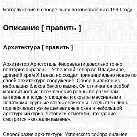
Богослужения в соборе были возобновлены в 1990 году.
Описание [ править ]
Архитектура [ править ]
Архитектор Аристотель Фиораванти довольно точно
повторил образец — Успенский собор во Владимире, —
древний храм XII века, но создал принципиально новое по
своей архитектуре сооружение. Собор выложен из
небольших блоков белого камня. Он отличается особой
монолитностью: все члeнения равны по размерам,
алтарные апсиды уплощены и скрыты массивными
лопатками, крупные главы сближены. Гладь стен лишь
подчеркивают узкие щелевидные окна и небольшой
аркатурный фриз. Летописи отметили, что здание
смотрится «как един камень».
Своеобразие архитектуры Успенского собора сильнее