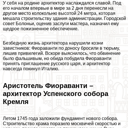
У себя на родине архитектор наслаждался славой. Под
его началом впервые в мире за 2 дня перенесли на
другое место колокольню высотой 24 метра, которая
мешала строительству здания администрации. Городской
совет Болоньи, оценив заслуги мастера, назначил ему
щедрое пожизненное обеспечение.
Безбедную жизнь архитектора нарушили козни
завистников: Фиораванти по доносу бросили в тюрьму,
лишив привилегий. Вскоре выяснилось, что обвинение
было фальшивым, но обида побудила Фиораванти
принять приглашение русского царя, и архитектор
навсегда покинул Италию.
Аристотель Фиораванти –
архитектор Успенского собора
Кремля
Летом 1745 года заложили фундамент нового собора.
Строительство храма поразило москвичей скоростью и