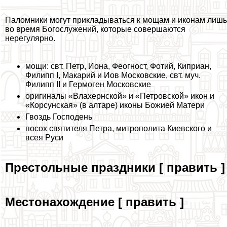
Паломники могут прикладываться к мощам и иконам лишь
во время Богослужений, которые совершаются
нерегулярно.
мощи: свт. Петр, Иона, Феогност, Фотий, Киприан,
Филипп I, Макарий и Иов Московские, свт. муч.
Филипп II и Гермоген Московские
оригиналы «Влахернской» и «Петровской» икон и
«Корсунская» (в алтаре) иконы Божией Матери
Гвоздь Господень
посох святителя Петра, митрополита Киевского и
всея Руси
Престольные праздники [ править ]
Местонахождение [ править ]