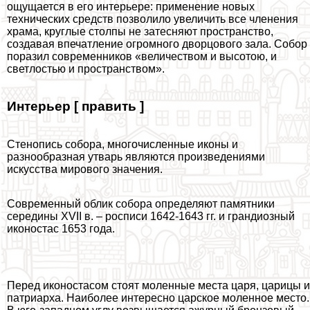
ощущается в его интерьере: применение новых
технических средств позволило увеличить все члeнения
храма, круглые столпы не затесняют прострaнcтво,
создавая впечатление огромного дворцового зала. Собор
поразил современников «величеством и высотою, и
светлостью и прострaнcтвом».
Интерьер [ править ]
Стенопись собора, многочисленные иконы и
разнообразная утварь являются произведениями
искусства мирового значения.
Современный облик собора определяют памятники
середины XVII в. – росписи 1642-1643 гг. и грандиозный
иконостас 1653 года.
Перед иконостасом стоят моленные места царя, царицы и
патриарха. Наиболее интересно царское моленное место.