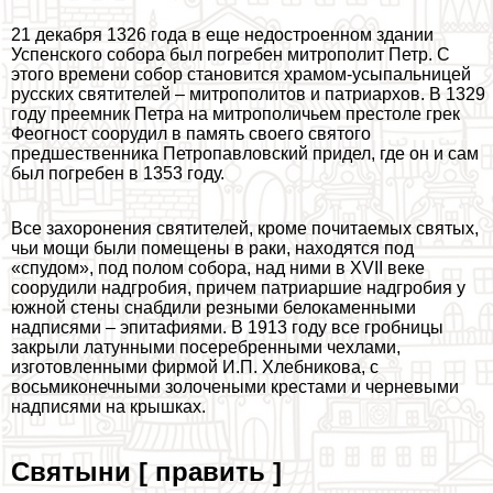
21 декабря 1326 года в еще недостроенном здании
Успенского собора был погребен митрополит Петр. С
этого времени собор становится храмом-усыпальницей
русских святителей – митрополитов и патриархов. В 1329
году преемник Петра на митрополичьем престоле грек
Феогност соорудил в память своего святого
предшественника Петропавловский придел, где он и сам
был погребен в 1353 году.
Все захоронения святителей, кроме почитаемых святых,
чьи мощи были помещены в paки, находятся под
«спудом», под полом собора, над ними в XVII веке
соорудили надгробия, причем патриаршие надгробия у
южной стены снабдили резными белокаменными
надписями – эпитафиями. В 1913 году все гробницы
закрыли латунными посеребренными чехлами,
изготовленными фирмой И.П. Хлебникова, с
восьмиконечными золочеными крестами и черневыми
надписями на крышках.
Святыни [ править ]