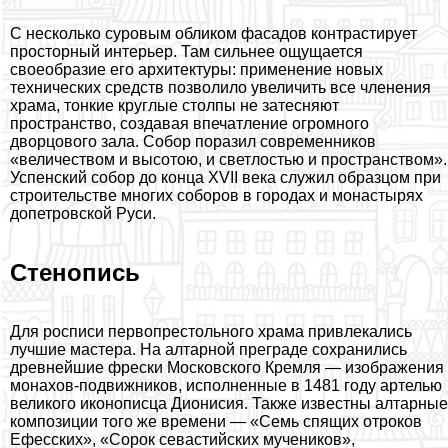
С несколько суровым обликом фасадов контрастирует
просторный интерьер. Там сильнее ощущается
своеобразие его архитектуры: применение новых
технических средств позволило увеличить все члeнения
храма, тонкие круглые столпы не затесняют
прострaнcтво, создавая впечатление огромного
дворцового зала. Собор поразил современников
«величеством и высотою, и светлостью и прострaнcтвом».
Успенский собор до конца XVII века служил образцом при
строительстве многих соборов в городах и монастырях
допетровской Руси.
Стенопись
Для росписи первопрестольного храма привлекались
лучшие мастера. На алтарной преграде сохранились
древнейшие фрески Московского Кремля — изображения
монахов-подвижников, исполненные в 1481 году артелью
великого иконописца Дионисия. Также известны алтарные
композиции того же времени — «Семь спящих отроков
Ефесских», «Сорок севастийских мучеников»,