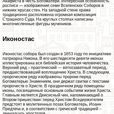
Акафиста в честь Богоматери. Интересная особенность
росписи — изображение семи Вселенских Соборов в
нижних ярусах стен. На западной стене храма
традиционно расположена огромная композиция
Страшного Суда. На круглых столпах написаны
многочисленные фигуры мучеников.
Иконостас
Иконостас собора был создан в 1653 году по инициативе
патриарха Никона. В его шестидесяти девяти иконах
иллюстрирована вся библейская история человечества.
Верхний ряд – праотеческий — ветхозаветный период,
предшествовавший воплощению Христа. В следующем,
пророческом ряду изображены пророки перед
Богоматерью Знамением, они держат свитки с текстами
пророчеств о Христе. В праздничном ряду помещены
иконы, посвященные основным событиям жизни Христа.
Главным является Деисисный чин, напоминающий о
Втором пришествии: перед Христом-Вседержителем
предстоят в молитвенных позах Богоматерь, Иоанн
Предтеча и, в соответствии с греческой традицией –
двенадцать апостолов.