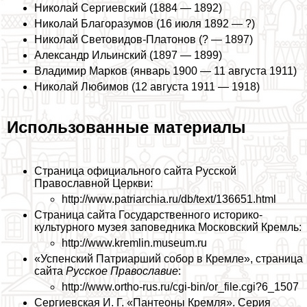
Николай Сергиевский (1884 — 1892)
Николай Благоразумов (16 июля 1892 — ?)
Николай Световидов-Платонов (? — 1897)
Александр Ильинский (1897 — 1899)
Владимир Марков (январь 1900 — 11 августа 1911)
Николай Любимов (12 августа 1911 — 1918)
Использованные материалы
Страница официального сайта Русской
Православной Церкви:
http://www.patriarchia.ru/db/text/136651.html
Страница сайта Государственного историко-
культурного музея заповедника Московский Кремль:
http://www.kremlin.museum.ru
«Успенский Патриарший собор в Кремле», страница
сайта
Русское Православие
:
http://www.ortho-rus.ru/cgi-bin/or_file.cgi?6_1507
Сергиевская И. Г. «Пантеоны Кремля». Серия