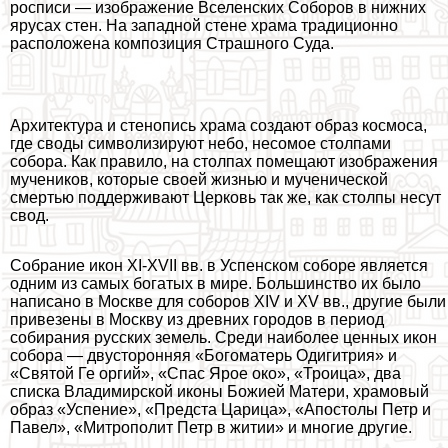
росписи — изображение Вселенских Соборов в нижних
ярусах стен. На западной стене храма традиционно
расположена композиция Страшного Суда.
Архитектура и стенопись храма создают образ космоса,
где своды символизируют небо, несомое столпами
собора. Как правило, на столпах помещают изображения
мучеников, которые своей жизнью и мученической
cмepтью поддерживают Церковь так же, как столпы несут
свод.
Собрание икон XI-XVII вв. в Успенском соборе является
одним из самых богатых в мире. Большинство их было
написано в Москве для соборов XIV и XV вв., другие были
привезены в Москву из древних городов в период
собирания русских земель. Среди наиболее ценных икон
собора — двусторонняя «Богоматерь Одигитрия» и
«Святой Ге opгий», «Спас Ярое око», «Троица», два
списка Владимирской иконы Божией Матери, храмовый
образ «Успение», «Предста Царица», «Апостолы Петр и
Павел», «Митрополит Петр в житии» и многие другие.