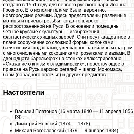
создано в 1551 году для первого русского царя Иоанна
Грозного. Его исполнителями были, вероятно,
новгородские резчики. Здесь представлены различные
мотивы и приемы резьбы, когда-то широко
распространенной на Руси. В основании помещены
четыре круглые скульптуры – изображения
фантастических хищных зверей. Они несут квадратное в
плане сооружение со сложной формы колонками,
балясинами, подзорами, увенчанное затейливым шатром
с многочисленными кокошниками, розетками и вазами. В
двенадцати барельефах на стенках иллюстрировано
«Сказание о князьях владимирских», повествующее о
привозе на Русь царских регалий – шапки Мономаха,
барм (парадного оплечья) и других предметов.
Настоятели
Василий Платонов (16 марта 1840 — 11 апреля 1856
[3]) .
Димитрий Новский (1874 — 1878)
Михаил Богословский (1879 — 9 января 1884)