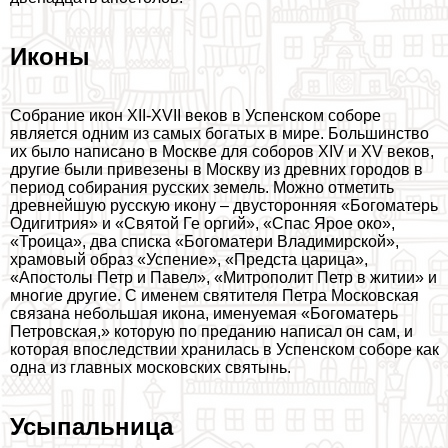
Иконы
Собрание икон XII-XVII веков в Успенском соборе
является одним из самых богатых в мире. Большинство
их было написано в Москве для соборов XIV и XV веков,
другие были привезены в Москву из древних городов в
период собирания русских земель. Можно отметить
древнейшую русскую икону – двусторонняя «Богоматерь
Одигитрия» и «Святой Ге opгий», «Спас Ярое око»,
«Троица», два списка «Богоматери Владимирской»,
храмовый образ «Успение», «Предста царица»,
«Апостолы Петр и Павел», «Митрополит Петр в житии» и
многие другие. С именем святителя Петра Московская
связана небольшая икона, именуемая «Богоматерь
Петровская,» которую по преданию написал он сам, и
которая впоследствии хранилась в Успенском соборе как
одна из главных московских святынь.
Усыпальница