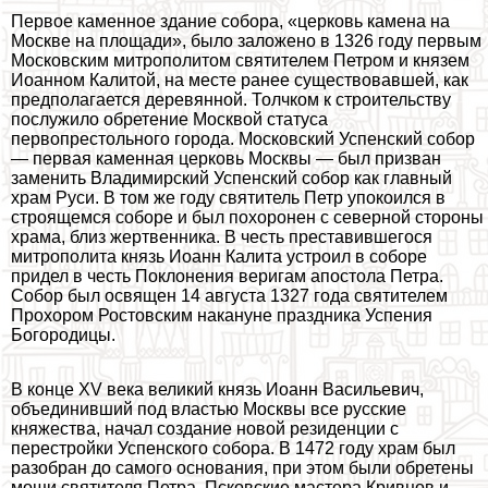
Первое каменное здание собора, «церковь камена на
Москве на площади», было заложено в 1326 году первым
Московским митрополитом святителем Петром и князем
Иоанном Калитой, на месте ранее существовавшей, как
предполагается деревянной. Толчком к строительству
послужило обретение Москвой статуса
первопрестольного города. Московский Успенский собор
— первая каменная церковь Москвы — был призван
заменить Владимирский Успенский собор как главный
храм Руси. В том же году святитель Петр упокоился в
строящемся соборе и был похоронен с северной стороны
храма, близ жертвенника. В честь преставившегося
митрополита князь Иоанн Калита устроил в соборе
придел в честь Поклонения веригам апостола Петра.
Собор был освящен 14 августа 1327 года святителем
Прохором Ростовским накануне праздника Успения
Богородицы.
В конце XV века великий князь Иоанн Васильевич,
объединивший под властью Москвы все русские
княжества, начал создание новой резиденции с
перестройки Успенского собора. В 1472 году храм был
разобран до самого основания, при этом были обретены
мощи святителя Петра. Псковские мастера Кривцов и