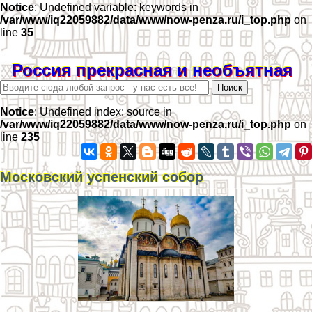
Notice
: Undefined variable: keywords in
/var/www/iq22059882/data/www/now-penza.ru/i_top.php
on
line
35
Россия прекрасная и необъятная
Notice
: Undefined index: source in
/var/www/iq22059882/data/www/now-penza.ru/i_top.php
on
line
235
Московский успенский собор