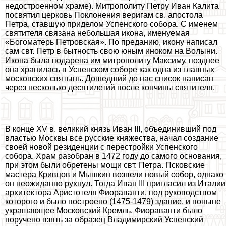
недостроенном храме). Митрополиту Петру Иван Калита
посвятил церковь Поклонения веригам св. апостола
Петра, ставшую приделом Успенского собора. С именем
святителя связана небольшая икона, именуемая
«Богоматерь Петровская». По преданию, икону написал
сам свт. Петр в бытность свою юным иноком на Волыни.
Икона была подарена им митрополиту Максиму, позднее
она хранилась в Успенском соборе как одна из главных
московских святынь. Дошедший до нас список написан
через несколько десятилетий после кончины святителя.
В конце XV в. великий князь Иван III, объединивший под
властью Москвы все русские княжества, начал создание
своей новой резиденции с перестройки Успенского
собора. Храм разобран в 1472 году до самого основания,
при этом были обретены мощи свт. Петра. Псковские
мастера Кривцов и Мышкин возвели новый собор, однако
он неожиданно рухнул. Тогда Иван III пригласил из Италии
архитектора Аристотеля Фиораванти, под руководством
которого и было построено (1475-1479) здание, и поныне
украшающее Московский Кремль. Фиораванти было
поручено взять за образец Владимирский Успенский