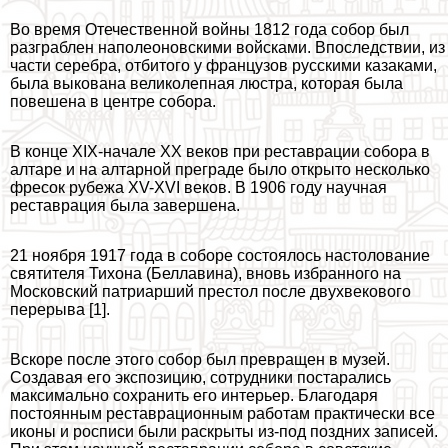
Во время Отечественной войны 1812 года собор был
разграблен наполеоновскими войсками. Впоследствии, из
части серебра, отбитого у французов русскими казаками,
была выкована великолепная люстра, которая была
повешена в центре собора.
В конце XIX-начале XX веков при реставрации собора в
алтаре и на алтарной преграде было открыто несколько
фресок рубежа XV-XVI веков. В 1906 году научная
реставрация была завершена.
21 ноября 1917 года в соборе состоялось настолование
святителя Тихона (Беллавина), вновь избранного на
Московский патриарший престол после двухвекового
перерыва [1].
Вскоре после этого собор был превращен в музей.
Создавая его экспозицию, сотрудники постарались
максимально сохранить его интерьер. Благодаря
постоянным реставрационным работам пpaктически все
иконы и росписи были раскрыты из-под поздних записей.