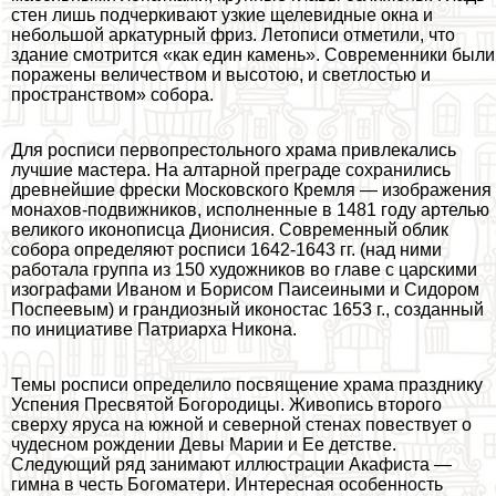
стен лишь подчеркивают узкие щелевидные окна и
небольшой аркатурный фриз. Летописи отметили, что
здание смотрится «как един камень». Современники были
поражены величеством и высотою, и светлостью и
прострaнcтвом» собора.
Для росписи первопрестольного храма привлекались
лучшие мастера. На алтарной преграде сохранились
древнейшие фрески Московского Кремля — изображения
монахов-подвижников, исполненные в 1481 году артелью
великого иконописца Дионисия. Современный облик
собора определяют росписи 1642-1643 гг. (над ними
работала группа из 150 художников во главе с царскими
изографами Иваном и Борисом Паисеиными и Сидором
Поспеевым) и грандиозный иконостас 1653 г., созданный
по инициативе Патриарха Никона.
Темы росписи определило посвящение храма празднику
Успения Пресвятой Богородицы. Живопись второго
сверху яруса на южной и северной стенах повествует о
чудесном рождении Девы Марии и Ее детстве.
Следующий ряд занимают иллюстрации Акафиста —
гимна в честь Богоматери. Интересная особенность