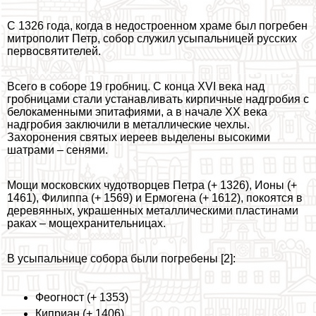
С 1326 года, когда в недостроенном храме был погребен
митрополит Петр, собор служил усыпальницей русских
первосвятителей.
Всего в соборе 19 гробниц. С конца XVI века над
гробницами стали устанавливать кирпичные надгробия с
белокаменными эпитафиями, а в начале XX века
надгробия заключили в металлические чехлы.
Захоронения святых иереев выделены высокими
шатрами – сенями.
Мощи московских чудотворцев Петра (+ 1326), Ионы (+
1461), Филиппа (+ 1569) и Ермогена (+ 1612), покоятся в
деревянных, украшенных металлическими пластинами
paках – мощехранительницах.
В усыпальнице собора были погребены [2]:
Феогност (+ 1353)
Киприан (+ 1406)