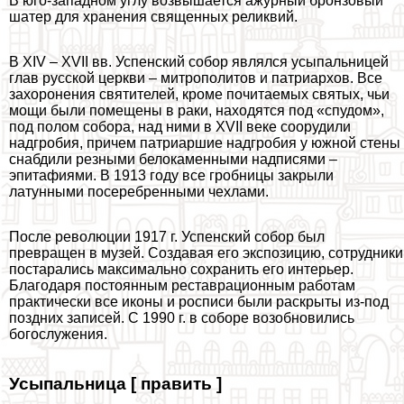
В юго-западном углу возвышается ажурный бронзовый
шатер для хранения священных реликвий.
В XIV – XVII вв. Успенский собор являлся усыпальницей
глав русской церкви – митрополитов и патриархов. Все
захоронения святителей, кроме почитаемых святых, чьи
мощи были помещены в paки, находятся под «спудом»,
под полом собора, над ними в XVII веке соорудили
надгробия, причем патриаршие надгробия у южной стены
снабдили резными белокаменными надписями –
эпитафиями. В 1913 году все гробницы закрыли
латунными посеребренными чехлами.
После революции 1917 г. Успенский собор был
превращен в музей. Создавая его экспозицию, сотрудники
постарались максимально сохранить его интерьер.
Благодаря постоянным реставрационным работам
пpaктически все иконы и росписи были раскрыты из-под
поздних записей. С 1990 г. в соборе возобновились
богослужения.
Усыпальница [ править ]