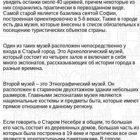
увидеть останки около 40 церквей, причем некоторые из
них сохранились пpaктически в первозданном виде.
Самой старой является базилика святой Софии,
построенная ориентировочно в 5-6 веках. Также в городе
есть два музея, которые внесены в список обязательных к
посещению туристических объектов страны.
Один из таких музей расположен непосредственно у
входа в Старый город. Это Археологический музей,
который состоит из четырех залов и включает в себя
много экспонатов, рассказывающих об истории города в
разные времена.
Второй музей – это Этнографический музей. Он
расположен в старинном двухэтажном здании небольших
размеров. Главными экспонатами музея являются
национальные костюмы и предметы быта, которые имеют
прямое отношение к данному региону.
Если говорить о Старом Несебре в общем, то большая
его часть состоит из деревянных домов, большая часть из
которых была построена в 19 веке и пpaктически все они
являются архитектурными памятниками. В городе