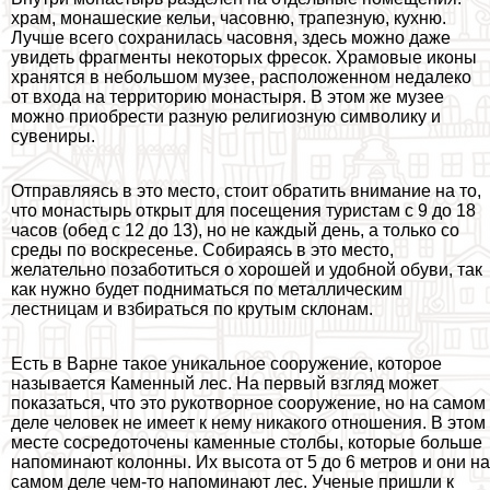
храм, монашеские кельи, часовню, трапезную, кухню.
Лучше всего сохранилась часовня, здесь можно даже
увидеть фрагменты некоторых фресок. Храмовые иконы
хранятся в небольшом музее, расположенном недалеко
от входа на территорию монастыря. В этом же музее
можно приобрести разную религиозную символику и
сувениры.
Отправляясь в это место, стоит обратить внимание на то,
что монастырь открыт для посещения туристам с 9 до 18
часов (обед с 12 до 13), но не каждый день, а только со
среды по воскресенье. Собираясь в это место,
желательно позаботиться о хорошей и удобной обуви, так
как нужно будет подниматься по металлическим
лестницам и взбираться по крутым склонам.
Есть в Варне такое уникальное сооружение, которое
называется Каменный лес. На первый взгляд может
показаться, что это рукотворное сооружение, но на самом
деле человек не имеет к нему никакого отношения. В этом
месте сосредоточены каменные столбы, которые больше
напоминают колонны. Их высота от 5 до 6 метров и они на
самом деле чем-то напоминают лес. Ученые пришли к