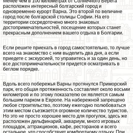
Менее чем в 100 километрах от Солнечного Берега
расположен интересный болгарский город и
одновременно курорт Варна. Это второй по величине
город после болгарской столицы Софии. На его
территории сосредоточено много знаковых
достопримечательностей, посещение которых станет
прекрасным дополнением вашего отдыха в Болгарии.
Если решите приехать в город самостоятельно, то лучше
всего на знакомство с ним выделить два дня, а если
приедете с экскурсией, то управитесь и за один день, но
все достопримечательности придется осматривать в
беглом порядке.
Вдоль всего побережья Варны протянулся Приморский
парк, его общая протяженность составляет около восьми
километров и по этому показателю он является самым
большим парком в Европе. На набережной запрещено
любое строительство, поэтому ежегодно полюбоваться
этим местом съезжается огромное количество туристов.
Но это не просто хорошее место для прогулок, здесь же
расположен дельфинарий, аквариум, много игровых
площадок, аттpaкционов, кафе, ресторанов и всего
остальное, что способствует комфортному отдыху. При