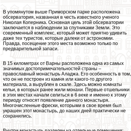
В упомянутом выше Приморском парке расположена
обсерватория, названная в честь известного ученого
Николая Коперника. Основная цель этой обсерватории
заключается в наблюдении за спутниками Земли. Это
современный комплекс, который может приятно удивить
даже тех туристов, которые далеки от астрономии.
Правда, посещение этого места возможно только по
предварительной запаси.
В 15 километрах от Варны расположена одна из самых
значимых достопримечательностей страны –
православный монастырь Аладжа. Его особенность в том,
что он не построен из камня или какого-то другого
материала, а вырублен в скале. Здесь можно комнаты
кельи, в которых ранее жили монахи. Первые отшельники
в этих местах начали селиться в 6 веке и именно к этому
периоду относят появление данного монастыря.
Многочисленные фрески, которыми в свое время был
украшен этот монастырь, до наших дней пpaктически не
сохранились.
Внутри монастырь разделен на отдельные помещения: