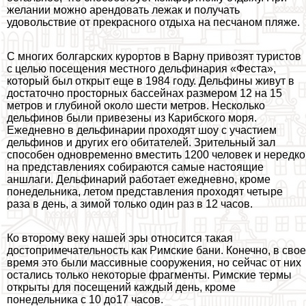
желании можно арендовать лежак и получать
удовольствие от прекрасного отдыха на песчаном пляже.
С многих болгарских курортов в Варну привозят туристов
с целью посещения местного дельфинария «Феста»,
который был открыт еще в 1984 году. Дельфины живут в
достаточно просторных бассейнах размером 12 на 15
метров и глубиной около шести метров. Несколько
дельфинов были привезены из Карибского моря.
Ежедневно в дельфинарии проходят шоу с участием
дельфинов и других его обитателей. Зрительный зал
способен одновременно вместить 1200 человек и нередко
на представлениях собираются самые настоящие
аншлаги. Дельфинарий работает ежедневно, кроме
понедельника, летом представления проходят четыре
раза в день, а зимой только один раз в 12 часов.
Ко второму веку нашей эры относится такая
достопримечательность как Римские бани. Конечно, в свое
время это были массивные сооружения, но сейчас от них
остались только некоторые фрагменты. Римские термы
открыты для посещений каждый день, кроме
понедельника с 10 до17 часов.