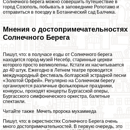
Солнечного берега можно совершить путешествие в
город Созополь, побывать в заповеднике Ропотамо и
отправиться в поездку в Ботанический сад Балчика.
Мнения о достопримечательностях
Солнечного Берега
Пишут, что: в получасе езды от Солнечного берега
находится город-музей Несебр, старинные церкви
которого просто великолепны. Кстати их насчитывается
до 40 штук. Ежегодно в Летнем театре проводится
международный фестиваль болгарской эстрадной песни
«Золотой Орфей». Регулярно на Солнечном берегу
организуются различные фольклорные праздники,
конкурсы, проходят концерты Бургасской оперы,
Бургасского симфонического оркестра, балетные
спектакли.
Читайте также
Мечеть пророка мухаммеда
Пишут, что: в окрестностях Солнечного Берега очень
много достопримечательностей. В первую очередь, это