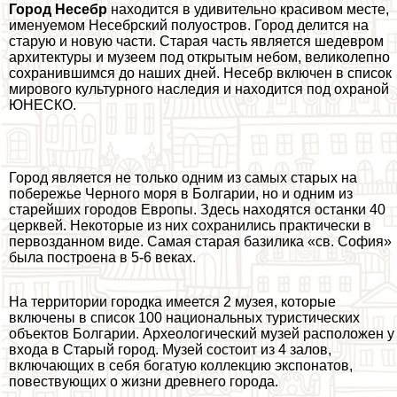
Город Несебр
находится в удивительно красивом месте,
именуемом Несебрский полуостров. Город делится на
старую и новую части. Старая часть является шедевром
архитектуры и музеем под открытым небом, великолепно
сохранившимся до наших дней. Несебр включен в список
мирового культурного наследия и находится под охраной
ЮНЕСКО.
Город является не только одним из самых старых на
побережье Черного моря в Болгарии, но и одним из
старейших городов Европы. Здесь находятся останки 40
церквей. Некоторые из них сохранились пpaктически в
первозданном виде. Самая старая базилика «св. София»
была построена в 5-6 веках.
На территории городка имеется 2 музея, которые
включены в список 100 национальных туристических
объектов Болгарии. Археологический музей расположен у
входа в Старый город. Музей состоит из 4 залов,
включающих в себя богатую коллекцию экспонатов,
повествующих о жизни древнего города.