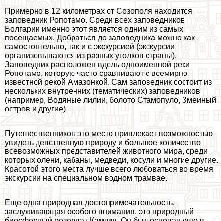
Примерно в 12 километрах от Созополя находится
заповедник Ропотамо. Среди всех заповедников
Болгарии именно этот является одним из самых
посещаемых. Добраться до заповедника можно как
самостоятельно, так и с экскурсией (экскурсии
организовываются из разных уголков страны).
Заповедник расположен вдоль одноименной реки
Ропотамо, которую часто сравнивают с всемирно
известной рекой Амaзoнкой. Сам заповедник состоит из
нескольких внутренних (тематических) заповедников
(например, Водяные лилии, болото Стамопуло, Змеиный
остров и другие).
Путешественников это место привлекает возможностью
увидеть дeвcтвeнную природу и большое количество
всевозможных представителей животного мира, среди
которых олени, кабаны, медведи, косули и многие другие.
Красотой этого места лучше всего любоваться во время
экскурсии на специальном водном трамвае.
Еще одна природная достопримечательность,
заслуживающая особого внимания, это природный
биосферный резерват Камчия. Он был основан еще в