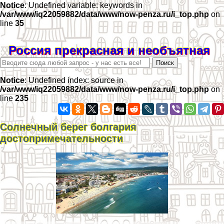
Notice
: Undefined variable: keywords in
/var/www/iq22059882/data/www/now-penza.ru/i_top.php
on
line
35
Россия прекрасная и необъятная
Notice
: Undefined index: source in
/var/www/iq22059882/data/www/now-penza.ru/i_top.php
on
line
235
Солнечный берег болгария
достопримечательности