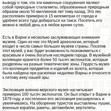
выводу о том, что эти каменные сооружения являют
собой природные сталагмиты, образованные природным
образом около 50 миллионов лет тому назад. Это лес
расположен примерно в 15 километрах от города и
удобнее всего туда добираться на такси. Посетить его
можно в любой день и в любое время суток.
Есть в Варне и несколько заслуживающих внимания
музеев. Один из них это Музей археологии, который
входит в число самых больших музеев страны. Посетив
этот музей, у вас будет возможность познакомиться с
красивым и очень богатым наследием города. В музейной
коллекции хранится более 50 тысяч экспонатов, которые
разделены на разные тематические зоны. Гордость музея
это коллекция предметов и изделий из золота, которая
была найдена при раскопках недалеко Варны и относится
к пятому веку нашей эры.
Экспозиция военно-морского музея насчитывает
примерно 100 тысяч экспонатов. Он был открыт в Варне в
1879 году, и постепенно его экспозиция расширялась и
увеличиваясь. На обозрение туристов выставлены пушки,
военные корабли, paкеты, автомобили, вертолеты.