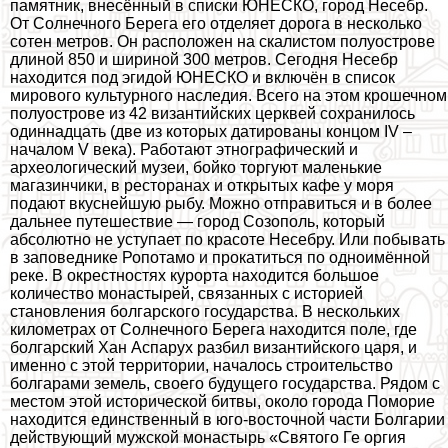
памятник, внесённый в списки ЮНЕСКО, город Несебр.
От Солнечного Берега его отделяет дорога в несколько
сотен метров. Он расположен на скалистом полуострове
длиной 850 и шириной 300 метров. Сегодня Несебр
находится под эгидой ЮНЕСКО и включён в список
мирового культурного наследия. Всего на этом крошечном
полуострове из 42 византийских церквей сохранилось
одиннадцать (две из которых датированы концом IV –
началом V века). Работают этнографический и
археологический музеи, бойко торгуют маленькие
магазинчики, в ресторанах и открытых кафе у моря
подают вкуснейшую рыбу. Можно отправиться и в более
дальнее путешествие — город Созополь, который
абсолютно не уступает по красоте Несебру. Или побывать
в заповеднике Ропотамо и прокатиться по одноимённой
реке. В окрестностях курорта находится большое
количество монастырей, связанных с историей
становления болгарского государства. В нескольких
километрах от Солнечного Берега находится поле, где
болгарский Хан Аспарух разбил византийского царя, и
именно с этой территории, началось строительство
болгарами земель, своего будущего государства. Рядом с
местом этой исторической битвы, около города Поморие
находится единственный в юго-восточной части Болгарии
действующий мужской монастырь «Святого Ге opгия