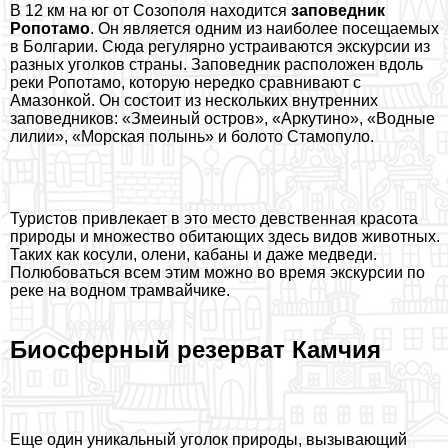
В 12 км на юг от Созополя находится
заповедник
Ропотамо
. Он является одним из наиболее посещаемых
в Болгарии. Сюда регулярно устраиваются экскурсии из
разных уголков страны. Заповедник расположен вдоль
реки Ропотамо, которую нередко сравнивают с
Амaзoнкой. Он состоит из нескольких внутренних
заповедников: «Змеиный остров», «Аркутино», «Водные
лилии», «Морская полынь» и болото Стамопуло.
Туристов привлекает в это место дeвcтвeнная красота
природы и множество обитающих здесь видов животных.
Таких как косули, олени, кабаны и даже медведи.
Полюбоваться всем этим можно во время экскурсии по
реке на водном трамвайчике.
Биосферный резерват Камчия
Еще один уникальный уголок природы, вызывающий