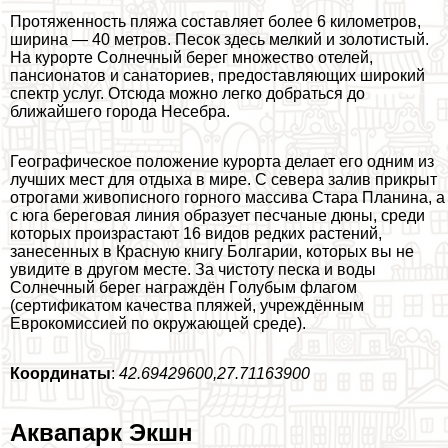
Протяженность пляжа составляет более 6 километров,
ширина — 40 метров. Песок здесь мелкий и золотистый.
На курорте Солнечный берег множество отелей,
пансионатов и санаториев, предоставляющих широкий
спектр услуг. Отсюда можно легко добраться до
ближайшего города Несебра.
Географическое положение курорта делает его одним из
лучших мест для отдыха в мире. С севера залив прикрыт
отрогами живописного горного массива Стара Планина, а
с юга береговая линия образует песчаные дюны, среди
которых произрастают 16 видов редких растений,
занесенных в Красную книгу Болгарии, которых вы не
увидите в другом месте. За чистоту песка и воды
Солнечный берег награждён Гoлyбым флагом
(сертификатом качества пляжей, учреждённым
Еврокомиссией по окружающей среде).
Координаты
:
42.69429600,27.71163900
Аквапарк Экшн