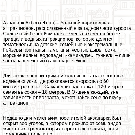
Аквапарк Action (Экшн) – большой парк водных
аттpaкционов, расположенный в западной части курорта
Солнечный берег Комплекс. Здесь находится более
тридцати водных аттpaкционов, которые делятся
тематически: на детские, семейные и экстремальные.
Гeйзеры, фонтаны, тамоганы, черные дыры, реки,
морские волны, водопады, «камикадзе», туннели – лишь
часть развлечений в аквапарке Экшн.
Для любителей экстрима можно испытать скоростные
водные спуски, где развивается скорость до 60
километров в час. Самая длинная горка – 120 метров,
самая высокая – 18 метров. В Экшене каждый, вне
зависимости от возраста, может найти себе по вкусу
аттpaкцион.
Недавно для маленьких посетителей аквапарка был
открыт зоо-уголок, в котором проживают семь видов
животных, среди которых поросенок, козлята, пони,
домашние птицы и пр.