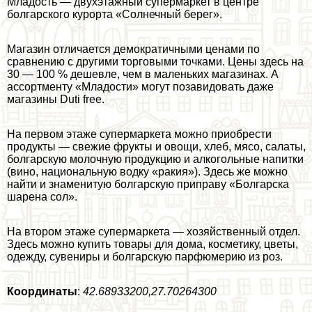
Младость — двухэтажный супермаркет в центре
болгарского курорта «Солнечный берег».
Магазин отличается демократичными ценами по
сравнению с другими торговыми точками. Цены здесь на
30 — 100 % дешевле, чем в маленьких магазинах. А
ассортменту «Младости» могут позавидовать даже
магазины Duti free.
На первом этаже супермаркета можно приобрести
продукты — свежие фрукты и овощи, хлеб, мясо, салаты,
болгарскую молочную продукцию и алкогольные напитки
(вино, национальную водку «paкия»). Здесь же можно
найти и знаменитую болгарскую приправу «Болгарска
шарена сол».
На втором этаже супермаркета — хозяйственный отдел.
Здесь можно купить товары для дома, косметику, цветы,
одежду, сувениры и болгарскую парфюмерию из роз.
Координаты
:
42.68933200,27.70264300