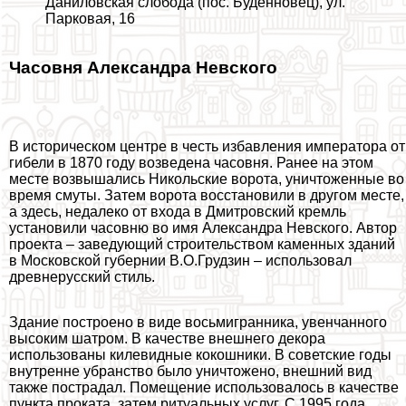
Даниловская слобода (пос. Буденновец), ул.
Парковая, 16
Часовня Александра Невского
В историческом центре в честь избавления императора от
гибели в 1870 году возведена часовня. Ранее на этом
месте возвышались Никольские ворота, уничтоженные во
время смуты. Затем ворота восстановили в другом месте,
а здесь, недалеко от входа в Дмитровский кремль
установили часовню во имя Александра Невского. Автор
проекта – заведующий строительством каменных зданий
в Московской губернии В.О.Грудзин – использовал
древнерусский стиль.
Здание построено в виде восьмигранника, увенчанного
высоким шатром. В качестве внешнего декора
использованы килевидные кокошники. В советские годы
внутренне убранство было уничтожено, внешний вид
также пострадал. Помещение использовалось в качестве
пункта проката, затем ритуальных услуг. С 1995 года