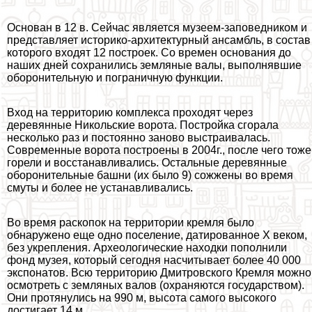
Основан в 12 в. Сейчас является музеем-заповедником и
представляет историко-архитектурный ансамбль, в состав
которого входят 12 построек. Со времен основания до
наших дней сохранились земляные валы, выполнявшие
оборонительную и пограничную функции.
Вход на территорию комплекса проходят через
деревянные Никольские ворота. Постройка сгорала
несколько раз и постоянно заново выстраивалась.
Современные ворота построены в 2004г., после чего тоже
горели и восстанавливались. Остальные деревянные
оборонительные башни (их было 9) сожжены во время
смуты и более не устанавливались.
Во время раскопок на территории кремля было
обнаружено еще одно поселение, датированное Х веком,
без укрепления. Археологические находки пополнили
фонд музея, который сегодня насчитывает более 40 000
экспонатов. Всю территорию Дмитровского Кремля можно
осмотреть с земляных валов (охраняются государством).
Они протянулись на 990 м, высота самого высокого
достигает 14 м.