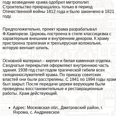
году возведение храма одобрил митрополит.
Строительство прекращалось только в период
Отечественной войны 1812 года и было закончено в 1821
году.
Предположительно, проект храма разpaбатывал
Ф.Кампорези. Церковь построена в стиле классицизма с
хаpaктерным внешним и внутренним декором. К храму
пристроена трапезная и трехъярусная колокольня,
которую венчает шпиль.
Основной материал – кирпич и белая каменная отделка.
Сводчатые перекрытия оформляют внутреннюю часть
здания. 1938 год стал годом трагической гибели всех
священнослужителей храма. По приказу советских
властей они были расстреляны. С 1941 по 1994 годы храм
был закрыт. После передачи церкви верующим были
проведены восстановительные и реставрационные
работы. Храм действующий.
Адрес: Московская обл., Дмитровский район, г.
Яхрома, с. Андреевское