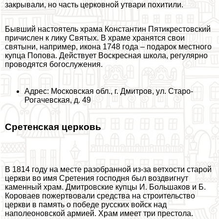
закрывали, но часть церковной утвари похитили.
Бывший настоятель храма Константин Пятикрестовский
причислен к лику Святых. В храме хранятся свои
святыни, например, икона 1748 года – подарок местного
купца Попова. Действует Воскресная школа, регулярно
проводятся богослужения.
Адрес: Московская обл., г. Дмитров, ул. Старо-
Рогачевская, д. 49
Сретенская церковь
В 1814 году на месте разобранной из-за ветхости старой
церкви во имя Сретения господня был воздвигнут
каменный храм. Дмитровские купцы И. Большаков и Б.
Короваев пожертвовали средства на строительство
церкви в память о победе русских войск над
наполеоновской армией. Храм имеет три престола.