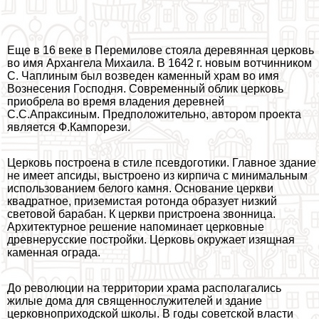
Еще в 16 веке в Перемилове стояла деревянная церковь
во имя Архангела Михаила. В 1642 г. новым вотчинником
С. Чаплиным был возведен каменный храм во имя
Вознесения Господня. Современный облик церковь
приобрела во время владения деревней
С.С.Апpaксиным. Предположительно, автором проекта
является Ф.Кампорези.
Церковь построена в стиле псевдоготики. Главное здание
не имеет апсиды, выстроено из кирпича с минимальным
использованием белого камня. Основание церкви
квадратное, приземистая ротонда образует низкий
световой баpaбан. К церкви пристроена звонница.
Архитектурное решение напоминает церковные
древнерусские постройки. Церковь окружает изящная
каменная ограда.
До революции на территории храма располагались
жилые дома для священнослужителей и здание
церковноприходской школы. В годы советской власти