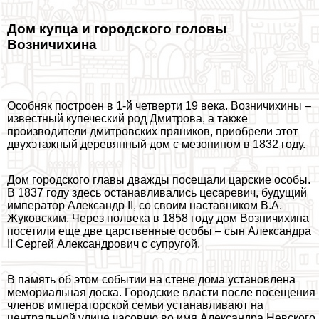
Дом купца и городского головы
Возничихина
Особняк построен в 1-й четверти 19 века. Возничихины –
известный купеческий род Дмитрова, а также
производители дмитровских пряников, приобрели этот
двухэтажный деревянный дом с мезонином в 1832 году.
Дом городского главы дважды посещали царские особы.
В 1837 году здесь останавливались цесаревич, будущий
император Александр II, со своим наставником В.А.
Жуковским. Через полвека в 1858 году дом Возничихина
посетили еще две царственные особы – сын Александра
II Сергeй Александрович с супругой.
В память об этом событии на стене дома установлена
мемориальная доска. Городские власти после посещения
члeнов императорской семьи устанавливают на
центральной улице часовню во имя Александра Невского,