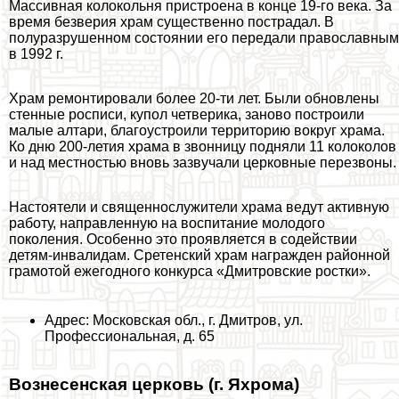
Массивная колокольня пристроена в конце 19-го века. За
время безверия храм существенно пострадал. В
полуразрушенном состоянии его передали православным
в 1992 г.
Храм ремонтировали более 20-ти лет. Были обновлены
стенные росписи, купол четверика, заново построили
малые алтари, благоустроили территорию вокруг храма.
Ко дню 200-летия храма в звонницу подняли 11 колоколов
и над местностью вновь зазвучали церковные перезвоны.
Настоятели и священнослужители храма ведут активную
работу, направленную на воспитание молодого
поколения. Особенно это проявляется в содействии
детям-инвалидам. Сретенский храм награжден районной
грамотой ежегодного конкурса «Дмитровские ростки».
Адрес: Московская обл., г. Дмитров, ул.
Профессиональная, д. 65
Вознесенская церковь (г. Яхрома)