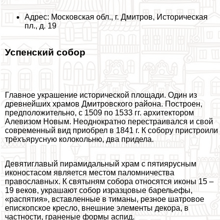
Адрес: Московская обл., г. Дмитров, Историческая
пл., д. 19
Успенский собор
Главное украшение исторической площади. Один из
древнейших храмов Дмитровского района. Построен,
предположительно, с 1509 по 1533 гг. архитектором
Алевизом Новым. Неоднократно перестраивался и свой
современный вид приобрел в 1841 г. К собору пристроили
трёхъярусную колокольню, два придела.
Девятиглавый пирамидальный храм с пятиярусным
иконостасом является местом паломничества
православных. К святыням собора относятся иконы 15 –
19 веков, украшают собор изразцовые барельефы,
«распятия», вставленные в тиманы, резное шатровое
епископское кресло, внешние элементы декора, в
частности, граненые формы аспид.