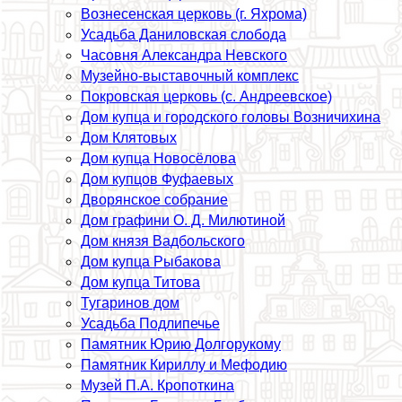
Вознесенская церковь (г. Яхрома)
Усадьба Даниловская слобода
Часовня Александра Невского
Музейно-выставочный комплекс
Покровская церковь (с. Андреевское)
Дом купца и городского головы Возничихина
Дом Клятовых
Дом купца Новосёлова
Дом купцов Фуфаевых
Дворянское собрание
Дом графини О. Д. Милютиной
Дом князя Вадбольского
Дом купца Рыбакова
Дом купца Титова
Тугаринов дом
Усадьба Подлипечье
Памятник Юрию Долгорукому
Памятник Кириллу и Мефодию
Музей П.А. Кропоткина