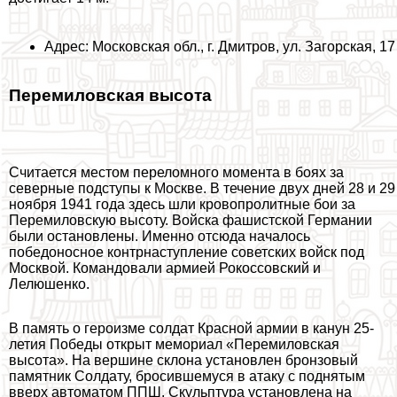
Адрес: Московская обл., г. Дмитров, ул. Загорская, 17
Перемиловская высота
Считается местом переломного момента в боях за
северные подступы к Москве. В течение двух дней 28 и 29
ноября 1941 года здесь шли кровопролитные бои за
Перемиловскую высоту. Войска фашистской Германии
были остановлены. Именно отсюда началось
победоносное контрнаступление советских войск под
Москвой. Комaндовали армией Рокоссовский и
Лелюшенко.
В память о героизме солдат Красной армии в канун 25-
летия Победы открыт мемориал «Перемиловская
высота». На вершине склона установлен бронзовый
памятник Солдату, бросившемуся в атаку с поднятым
вверх автоматом ППШ. Скульптура установлена на