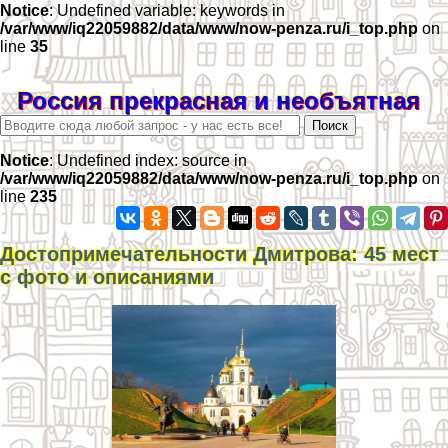
Notice
: Undefined variable: keywords in
/var/www/iq22059882/data/www/now-penza.ru/i_top.php
on
line
35
Россия прекрасная и необъятная
Notice
: Undefined index: source in
/var/www/iq22059882/data/www/now-penza.ru/i_top.php
on
line
235
Достопримечательности Дмитрова: 45 мест
с фото и описаниями