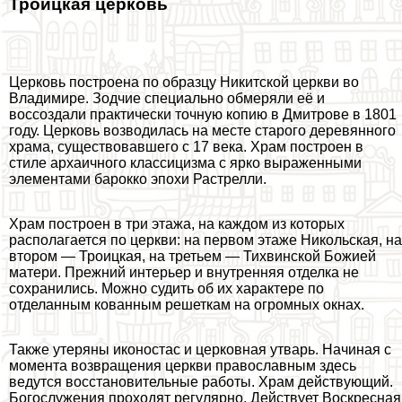
Троицкая церковь
Церковь построена по образцу Никитской церкви во
Владимире. Зодчие специально обмеряли её и
воссоздали пpaктически точную копию в Дмитрове в 1801
году. Церковь возводилась на месте старого деревянного
храма, существовавшего с 17 века. Храм построен в
стиле архаичного классицизма с ярко выраженными
элементами барокко эпохи Растрелли.
Храм построен в три этажа, на каждом из которых
располагается по церкви: на первом этаже Никольская, на
втором — Троицкая, на третьем — Тихвинской Божией
матери. Прежний интерьер и внутренняя отделка не
сохранились. Можно судить об их хаpaктере по
отделанным кованным решеткам на огромных окнах.
Также утеряны иконостас и церковная утварь. Начиная с
момента возвращения церкви православным здесь
ведутся восстановительные работы. Храм действующий.
Богослужения проходят регулярно. Действует Воскресная