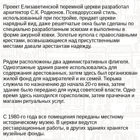
Проект Елизаветинской тюремной церкви разработал
архитектор С.К. Родионов. Псевдорусский стиль,
использованный при постройке, придает церкви
нарядный вид, даже решетчатые окна были сделаны по
специально разработанным эскизам и выполнены в
форме ажурной ковки. Золотые купола с православными
крестами, возвышающиеся над присутственными
местами давали арестантам надежду.
Рядом расположены два административных флигеля.
Одноэтажные здания ранее использовались для
содержания арестованных, затем здесь был организован
жилой фонд для надзирателей и их семей. Тюрьма
служила по назначению до начала 20-го века, затем
здание было передано для нужд советской власти. Одно
время здесь находился горисполком, затем прачечная и
магазин ритуальных услуг.
С 1980-го года все помещения переданы местному
историческому музею. В церкви ведутся
реставрационные работы, в других зданиях хранятся
музейные фонды.