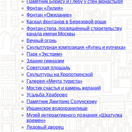
Памятник Борису и Глебу у стен монастыря
Фонтан «Лилия»
Фонтан «Ожидание»
Каскад фонтанов в Березовой роще
Фонтан-стела, посвящённый строительству
канала имени Москвы
Вечный огонь
Скульптурная композиция «Купец и купчиха»
Парк «Экстрим»
Здание гимназии
Советская площадь
Скульптуры на Кропоткинской
Галерея «Мечта туриста»
Мостик счастья и камень желаний
Усадьба Храброво
Памятник Дмитрию Солунскому
Икшинское водохранилище
Музей интеpaктивного познания «Шкатулка
времен»
Ледовый дворец