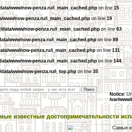
/data/www/now-penza.ru/i_main_cached.php
on line
15
ta/www/now-penza.ru/i_main_cached.php
on line
19
2/data/www/now-penza.ru/i_main_cached.php
on line
63
data/www/now-penza.ru/i_main_cached.php
on line
89
data/www/now-penza.ru/i_main_cached.php
on line
131
/data/www/now-penza.ru/i_main_cached.php
on line
144
/data/www/now-penza.ru/i_top.php
on line
35
Notice
: U
/var/www/
мые известные достопримечательности исп