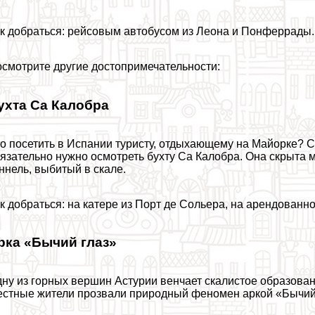
к добраться: рейсовым автобусом из Леона и Понферрады.
смотрите другие достопримечательности:
ухта Са Калобра
о посетить в Испании туристу, отдыхающему на Майорке? 
язательно нужно осмотреть бухту Са Калобра. Она скрыта 
ннель, выбитый в скале.
к добраться: на катере из Порт де Сольера, на арендованн
рка «Бычий глаз»
ну из горных вершин Астурии венчает скалистое образован
стные жители прозвали природный феномен аркой «Бычий 