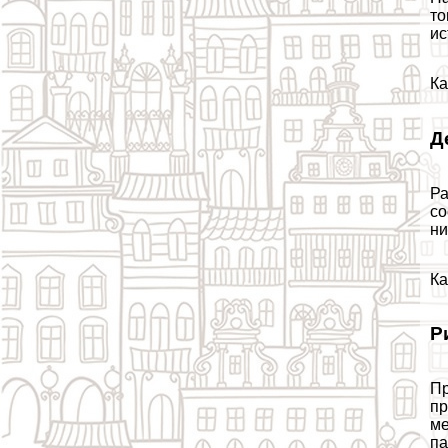
то
ис
Ка
Д
Ра
со
ни
Ка
Р
Пр
пр
ме
па