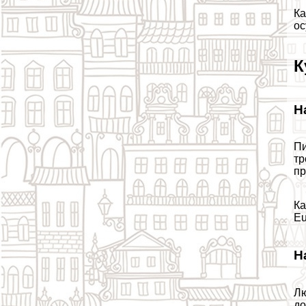
Ка
ос
К
Н
Пи
тр
пр
Ка
Eu
Н
Лю
до