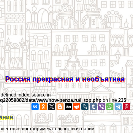
Россия прекрасная и необъятная
ndefined index: source in
iq22059882/data/www/now-penza.ru/i_top.php
on line
235
ании