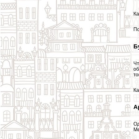
Ка
По
Б
Чт
об
то
Ка
А
Од
Ме