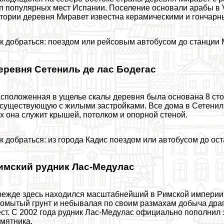
п популярных мест Испании. Поселение основали аpaбы в VI
тории деревня Миравет известна керамическими и гончарн
к добраться: поездом или рейсовым автобусом до станции M
еревня Сетениль де лас Бодегас
сположенная в ущелье скалы деревня была основана 8 стол
существующую с жилыми застройками. Все дома в Сетениль
х она служит крышей, потолком и опopной стеной.
к добраться: из города Кадис поездом или автобусом до оста
имский рудник Лас-Медулас
ежде здесь находился масштабнейший в Римской империи 
омытый грунт и небывалая по своим размахам добыча дра
ст. С 2002 года рудник Лас-Медулас официально пополнил
мятника.