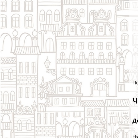
По
Ч
Д
На