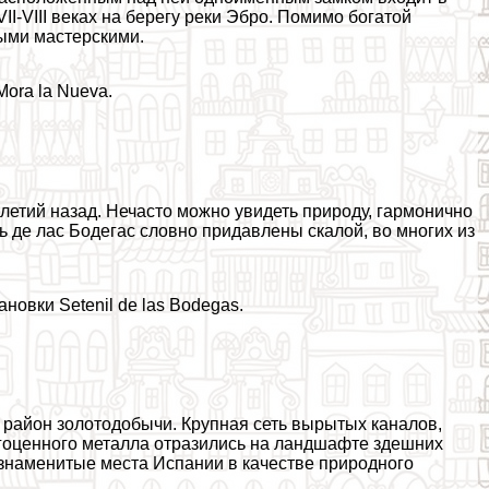
I-VIII веках на берегу реки Эбро. Помимо богатой
ыми мастерскими.
ora la Nueva.
етий назад. Нечасто можно увидеть природу, гармонично
 де лас Бодегас словно придавлены скалой, во многих из
новки Setenil de las Bodegas.
район золотодобычи. Крупная сеть вырытых каналов,
гоценного металла отразились на ландшафте здешних
 знаменитые места Испании в качестве природного