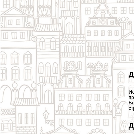
Д
Ис
пр
Вы
ст
Д