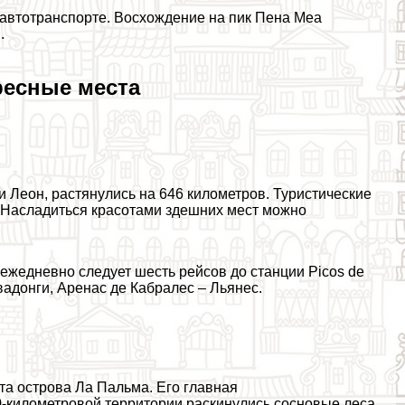
 автотрaнcпорте. Восхождение на пик Пена Меа
.
ресные места
 Леон, растянулись на 646 километров. Туристические
 Насладиться красотами здешних мест можно
 ежедневно следует шесть рейсов до станции Picos de
адонги, Аренас де Кабралес – Льянес.
а острова Ла Пальма. Его главная
0-километровой территории раскинулись сосновые леса,