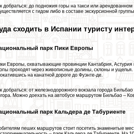
к добраться: до подножия горы на такси или арендованном
уществляется с гидом либо в составе экскурсионной группы
уда сходить в Испании туристу инте
ациональный парк Пики Европы
ки Европы, охватывающие провинции Кантабрия, Астурия и
опы проходят через живописные долины, склоны и ущелья.
окатившись на канатной дороге до Фуэнте-де.
к добраться: от железнодорожного вокзала города Бильбао
ropa. Можно доехать на автобусе маршрутом Бильбао – Ков
ациональный парк Кальдера де Табуриенте
бителям пеших маршрутов стоит посетить знаменитые мест
стопримечательность – парк Кальдера де Табуриенте. На 1