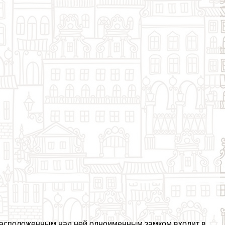
расположенным над ней одноименным замком входит в