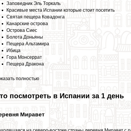
Заповедник Эль Торкаль
Красивые места Испании которые стоит посетить
Святая пещера Ковадонга
Канарские острова
Острова Сиес
Болота Доньяны
Пещера Альтамира
Ибица
Гора Монсеррат
Пещера Дpaкона
казать полностью
то посмотреть в Испании за 1 день
еревня Миравет
ходящаяся на северо-востоке страны деревня Миравет с 