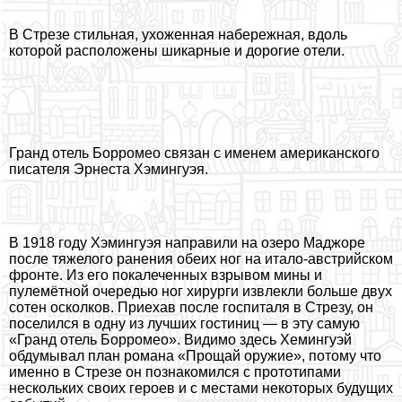
В Стрезе стильная, ухоженная набережная, вдоль
которой расположены шикарные и дорогие отели.
Гранд отель Борромео связан с именем американского
писателя Эрнеста Хэмингуэя.
В 1918 году Хэмингуэя направили на озеро Маджоре
после тяжелого ранения обеих ног на итало-австрийском
фронте. Из его покалеченных взрывом мины и
пулемётной очередью ног хирурги извлекли больше двух
сотен осколков. Приехав после госпиталя в Стрезу, он
поселился в одну из лучших гостиниц — в эту самую
«Гранд отель Борромео». Видимо здесь Хемингуэй
обдумывал план романа «Прощай оружие», потому что
именно в Стрезе он познакомился с прототипами
нескольких своих героев и с местами некоторых будущих