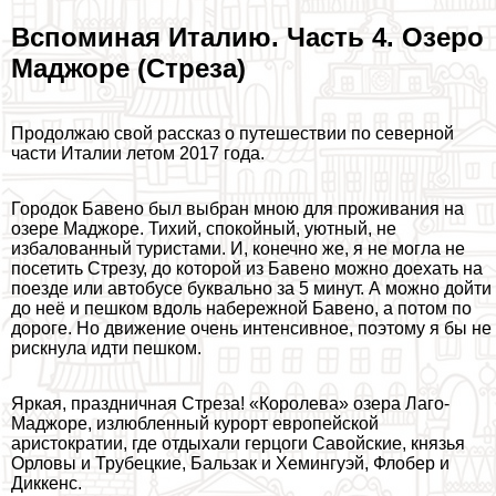
Вспоминая Италию. Часть 4. Озеро
Маджоре (Стреза)
Продолжаю свой рассказ о путешествии по северной
части Италии летом 2017 года.
Городок Бавено был выбран мною для проживания на
озере Маджоре. Тихий, спокойный, уютный, не
избалованный туристами. И, конечно же, я не могла не
посетить Стрезу, до которой из Бавено можно доехать на
поезде или автобусе буквально за 5 минут. А можно дойти
до неё и пешком вдоль набережной Бавено, а потом по
дороге. Но движение очень интенсивное, поэтому я бы не
рискнула идти пешком.
Яркая, праздничная Стреза! «Королева» озера Лаго-
Маджоре, излюбленный курорт европейской
аристократии, где отдыхали герцоги Савойские, князья
Орловы и Трубецкие, Бальзак и Хемингуэй, Флобер и
Диккенс.