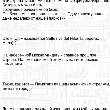
Эти акробаты напоминают знаменитые фигуры Фернандо
Ботеро, а может быть
воздушное белоснежное безе.
Особенно мне понравились кошки. Одну кошечку нашла
даже недалеко от нашей парковки.
Это «чудо» называется Sulle rive del Nilo(На берегах
Нила).:)
На набережной можно увидеть и славное прошлое
Стрезы. Напоминанием об этом служат интересные
памятники.
Такие, как этот — Памятник павшим альпийским стрелкам,
жителям города.
Днём на променаде людей очень много за счёт туристов,