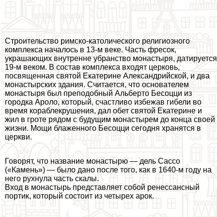
Строительство римско-католического религиозного
комплекса началось в 13-м веке. Часть фресок,
украшающих внутренне убранство монастыря, датируется
19-м веком. В состав комплекса входят церковь,
посвященная святой Екатерине Александрийской, и два
монастырских здания. Считается, что основателем
монастыря был преподобный Альберто Бесоцци из
городка Ароло, который, счастливо избежав гибели во
время кораблекрушения, дал обет святой Екатерине и
жил в гроте рядом с будущим монастырем до конца своей
жизни. Мощи блаженного Бесоцци сегодня хранятся в
церкви.
Говорят, что название монастырю — дель Сассо
(«Камень») — было дано после того, как в 1640-м году на
него рухнула часть скалы.
Вход в монастырь представляет собой ренессансный
портик, который состоит из четырех арок.