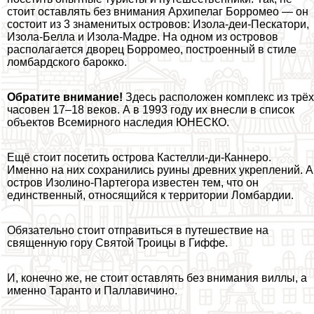
стоит оставлять без внимания Архипелаг Борромео — он
состоит из 3 знаменитых островов: Изола-деи-Пескатори,
Изола-Белла и Изола-Мадре. На одном из островов
располагается дворец Борромео, построенный в стиле
ломбардского барокко.
Обратите внимание!
Здесь расположен комплекс из трёх
часовен 17–18 веков. А в 1993 году их внесли в список
объектов Всемирного наследия ЮНЕСКО.
Ещё стоит посетить острова Кастелли-ди-Каннеро.
Именно на них сохранились руины древних укреплений. А
остров Изолино-Партегора известен тем, что он
единственный, относящийся к территории Ломбардии.
Обязательно стоит отправиться в путешествие на
священную гору Святой Троицы в Гиффе.
И, конечно же, не стоит оставлять без внимания виллы, а
именно Таранто и Паллавичино.