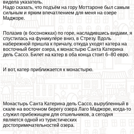
видела указатель.
Надо сказать, что подъём на гору Моттароне был самым
сильным и ярким впечатлением для меня на озере
Маджоре.
Полазив (в босоножках) по горе, насладившись видами, я
спустилась на фуникулёре вниз, в Стрезу. Вдоль
набережной пришла к причалу, откуда уходят катера на
восточный берег озера, к монастырю Санта Катерина
дель Сассо. Билет на катер в оба конца стоит 6–80 евро.
И вот, катер приближается к монастырю.
Монастырь Санта Катерина дель Сассо, вырубленный в
скале на восточном берегу озера Лаго Маджоре, когда-то
служил прибежищем для отшельников, а сегодня
является одной из туристических
достопримечательностей озера.