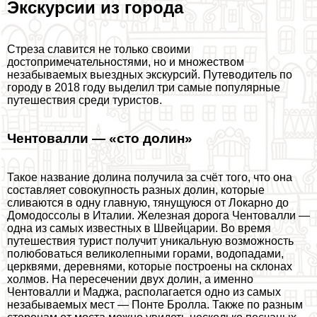
Экскурсии из города
Стреза славится не только своими
достопримечательностями, но и множеством
незабываемых выездных экскурсий. Путеводитель по
городу в 2018 году выделил три самые популярные
путешествия среди туристов.
Чентовалли — «сто долин»
Такое название долина получила за счёт того, что она
составляет совокупность разных долин, которые
сливаются в одну главную, тянущуюся от Локарно до
Домодоссолы в Италии. Железная дорога Чентовалли —
одна из самых известных в Швейцарии. Во время
путешествия турист получит уникальную возможность
полюбоваться великолепными горами, водопадами,
церквями, деревнями, которые построены на склонах
холмов. На пересечении двух долин, а именно
Чентовалли и Маджа, располагается одно из самых
незабываемых мест — Понте Бролла. Также по разным