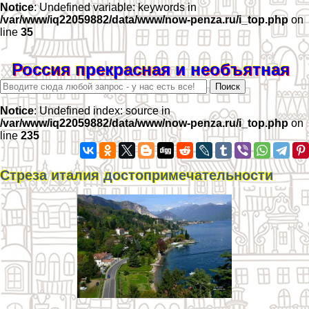
Notice
: Undefined variable: keywords in
/var/www/iq22059882/data/www/now-penza.ru/i_top.php
on
line
35
Россия прекрасная и необъятная
Notice
: Undefined index: source in
/var/www/iq22059882/data/www/now-penza.ru/i_top.php
on
line
235
Стреза италия достопримечательности