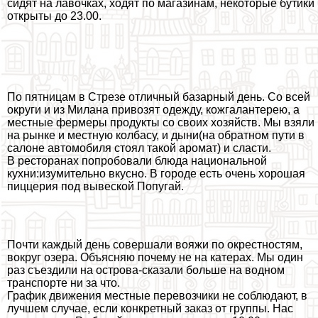
сидят на лавочках, ходят по магазинам, некоторые бутики
открыты до 23.00.
По пятницам в Стрезе отличный базарный день. Со всей
округи и из Милана привозят одежду, кожгалантерею, а
местные фермеры продукты со своих хозяйств. Мы взяли
на рынке и местную колбасу, и дыни(на обратном пути в
салоне автомобиля стоял такой аромат) и сласти.
В ресторанах попробовали блюда национальной
кухни:изумительно вкусно. В городе есть очень хорошая
пиццерия под вывеской Попугай.
Почти каждый день совершали вояжи по окрестностям,
вокруг озера. Объясняю почему не на катерах. Мы один
раз съездили на острова-сказали больше на водном
трaнcпорте ни за что.
График движения местные перевозчики не соблюдают, в
лучшем случае, если конкретный заказ от группы. Нас