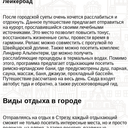
Лейкербад
После городской суеты очень хочется расслабиться и
отдохнуть. Данное путешествие предлагает отправиться
на курорт, прославившийся своими лечебными
источниками. Это место позволит повысить тонус,
восстановить жизненные силы, провести время в
гармонии. Релакс можно совместить с прогулкой по
Швейцарской долине. Также можно посетить комплекс
Линднер Альпентерм, где можно получить
расслабляющие процедуры в термальных водах. Помимо
этого, программа предлагает отдыхающим посетить
римско-ирландские бани, где предусмотрены душ, парная,
сауна, массаж, баня, джакузи, прохладный бассейн.
Путешествие рассчитано на весь день. Сюда входят
автобус туда и обратно, а также русскоговорящий гид.
Виды отдыха в городе
Отправляясь на отдых в Стрезу, каждый отдыхающий
сможет не только посетить интересные места, но и просто
полежать на пляже, а также посетить различные