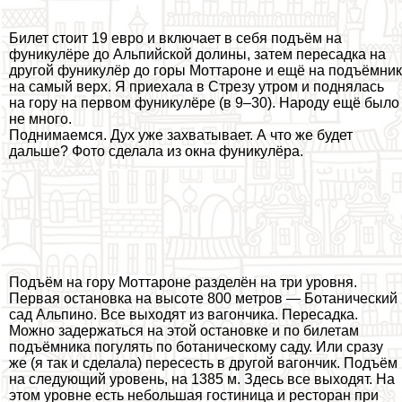
Билет стоит 19 евро и включает в себя подъём на
фуникулёре до Альпийской долины, затем пересадка на
другой фуникулёр до горы Моттароне и ещё на подъёмник
на самый верх. Я приехала в Стрезу утром и поднялась
на гору на первом фуникулёре (в 9–30). Народу ещё было
не много.
Поднимаемся. Дух уже захватывает. А что же будет
дальше? Фото сделала из окна фуникулёра.
Подъём на гору Моттароне разделён на три уровня.
Первая остановка на высоте 800 метров — Ботанический
сад Альпино. Все выходят из вагончика. Пересадка.
Можно задержаться на этой остановке и по билетам
подъёмника погулять по ботаническому саду. Или сразу
же (я так и сделала) пересесть в другой вагончик. Подъём
на следующий уровень, на 1385 м. Здесь все выходят. На
этом уровне есть небольшая гостиница и ресторан при