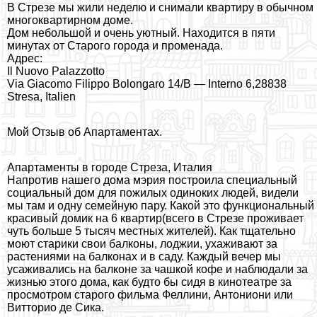
В Стрезе мы жили неделю и снимали квартиру в обычном
многоквартирном доме.
Дом небольшой и очень уютный. Находится в пяти
минутах от Старого города и променада.
Адрес:
Il Nuovo Palazzotto
Via Giacomo Filippo Bolongaro 14/B — Interno 6,28838
Stresa, Italien
Мой Отзыв об Апартаментах.
Апартаменты в городе Стреза, Италия
Напротив нашего дома мэрия построила специальный
социальный дом для пожилых одиноких людей, видели
мы там и одну семейную пару. Какой это функциональный
красивый домик на 6 квартир(всего в Стрезе проживает
чуть больше 5 тысяч местных жителей). Как тщательно
моют старики свои балконы, лоджии, ухаживают за
растениями на балконах и в саду. Каждый вечер мы
усаживались на балконе за чашкой кофе и наблюдали за
жизнью этого дома, как будто бы сидя в кинотеатре за
просмотром старого фильма Феллини, Антониони или
Витторио де Сика.