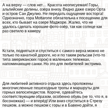
А на верху — слов нет… Красота неописуемая! Горы,
альпийские долины, озёра внизу. Видно даже озеро Орта
и остров Сан Джулио. Не передать ощущение восторга!
Однозначно, гора Mottarone обязательна к посещению для
всех, кто бывает на озере Маджоре. Жалко, что не
удалось сделать хорошие фото озёр, так как солнце как
раз светило в камеру.
Кстати, подняться и спуститься с самого верха можно не
только по канатной дороге, но и по таким рельсам (что-то
типа американских горок) в маленьких тележках,
напоминающие санки. Но это для любителей экстрима.
Для любитеей активного отдыха здесь проложены
многочисленные пешеходные тропы и маршруты для
горных велосипедистов. Короче, одевайтесь
соответствующим образом, особенно обувь (не то, что я, в
босоножках) — и вперёд! Или вниз спуститься в Стрезу
пешком, а можно пешком с горы и в Бавено дойти, я