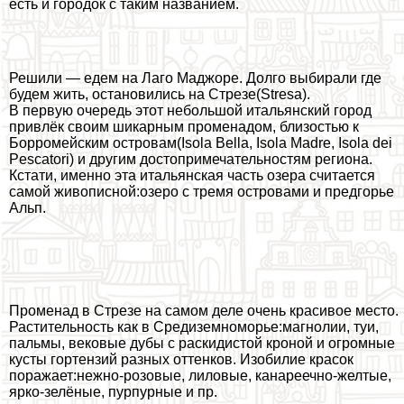
есть и городок с таким названием.
Решили — едем на Лаго Маджоре. Долго выбирали где
будем жить, остановились на Стрезе(Stresa).
В первую очередь этот небольшой итальянский город
привлёк своим шикарным променадом, близостью к
Борромейским островам(Isola Bella, Isola Madre, Isola dei
Pescatori) и другим достопримечательностям региона.
Кстати, именно эта итальянская часть озера считается
самой живописной:озеро с тремя островами и предгорье
Альп.
Променад в Стрезе на самом деле очень красивое место.
Растительность как в Средиземноморье:магнолии, туи,
пальмы, вековые дубы с раскидистой кроной и огромные
кусты гортензий разных оттенков. Изобилие красок
поражает:нежно-розовые, лиловые, канареечно-желтые,
ярко-зелёные, пурпурные и пр.