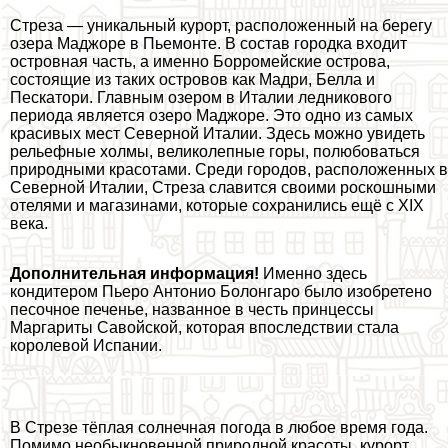
Стреза — уникальный курорт, расположенный на берегу
озера Маджоре в Пьемонте. В состав городка входит
островная часть, а именно Борромейские острова,
состоящие из таких островов как Мадри, Белла и
Пескатори. Главным озером в Италии ледникового
периода является озеро Маджоре. Это одно из самых
красивых мест Северной Италии. Здесь можно увидеть
рельефные холмы, великолепные горы, полюбоваться
природными красотами. Среди городов, расположенных в
Северной Италии, Стреза славится своими роскошными
отелями и магазинами, которые сохранились ещё с XIX
века.
Дополнительная информация!
Именно здесь
кондитером Пьеро Антонио Болонгаро было изобретено
песочное печенье, названное в честь принцессы
Маргариты Савойской, которая впоследствии стала
королевой Испании.
В Стрезе тёплая солнечная погода в любое время года.
Помимо необыкновенной природной красоты, курорт