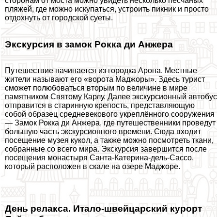
сторонам от моста можно увидеть несколько песчаных
пляжей, где можно искупаться, устроить пикник и просто
отдохнуть от городской суеты.
Экскурсия в замок Рокка ди Анжера
Путешествие начинается из городка Арона. Местные
жители называют его «ворота Маджоры». Здесь турист
сможет полюбоваться вторым по величине в мире
памятником Святому Карлу. Далее экскурсионный автобус
отправится в старинную крепость, представляющую
собой образец средневекового укреплённого сооружения
— Замок Рокка ди Анжера, где путешественники проведут
большую часть экскурсионного времени. Сюда входит
посещение музея кукол, а также можно посмотреть ткани,
собранные со всего мира. Экскурсия завершится после
посещения монастыря Санта-Катерина-дель-Сассо,
который расположен в скале на озере Маджоре.
День релакса. Итало-швейцарский курорт