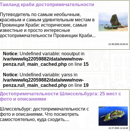
Таиланд краби достопримечательности
Путеводитель по самым необычным,
красивым и самым удивительным местам в
Провинции Краби: исторические, самые
известные и просто интересные
достопримечательности Провинции Краби...
01 08 2026 23:54:33
Notice
: Undefined variable: nooutput in
/var/www/iq22059882/data/www/now-
penza.ru/i_main_cached.php
on line
15
Notice
: Undefined variable: yarss in
/var/www/iq22059882/data/www/now-
penza.ru/i_main_cached.php
on line
19
Достопримечательности Шлиссельбурга: 25 мест с
фото и описаниями
Шлиссельбург: достопримечательности с
фото и описаниями. Что посмотреть
самостоятельно, куда сходить....
31 07 2026 13:14:38