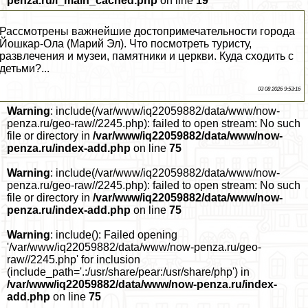
penza.ru/i_main_cached.php
on line
19
Рассмотрены важнейшие достопримечательности города
Йошкар-Ола (Марий Эл). Что посмотреть туристу,
развлечения и музеи, памятники и церкви. Куда сходить с
детьми?...
03 08 2026 9:53:16
Warning
: include(/var/www/iq22059882/data/www/now-
penza.ru/geo-raw//2245.php): failed to open stream: No such
file or directory in
/var/www/iq22059882/data/www/now-
penza.ru/index-add.php
on line
75
Warning
: include(/var/www/iq22059882/data/www/now-
penza.ru/geo-raw//2245.php): failed to open stream: No such
file or directory in
/var/www/iq22059882/data/www/now-
penza.ru/index-add.php
on line
75
Warning
: include(): Failed opening
'/var/www/iq22059882/data/www/now-penza.ru/geo-
raw//2245.php' for inclusion
(include_path='.:/usr/share/pear:/usr/share/php') in
/var/www/iq22059882/data/www/now-penza.ru/index-
add.php
on line
75