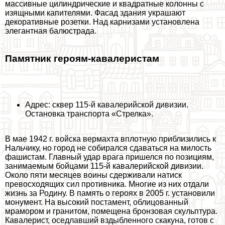
массивные цилиндрические и квадратные колонны с
изящными капителями. Фасад здания украшают
декоративные розетки. Над карнизами установлена
элегантная балюстрада.
Памятник героям-кавалеристам
Адрес: сквер 115-й кавалерийской дивизии.
Остановка трaнcпорта «Стрелка».
В мае 1942 г. войска вермахта вплотную приблизились к
Нальчику, но город не собирался сдаваться на милость
фашистам. Главный удар врага пришелся по позициям,
занимаемым бойцами 115-й кавалерийской дивизии.
Около пяти месяцев воины сдерживали натиск
превосходящих сил противника. Многие из них отдали
жизнь за Родину. В память о героях в 2005 г. установили
монумент. На высокий постамент, облицованный
мрамором и гранитом, помещена бронзовая скульптура.
Кавалерист, оседлавший вздыбленного скакуна, готов с