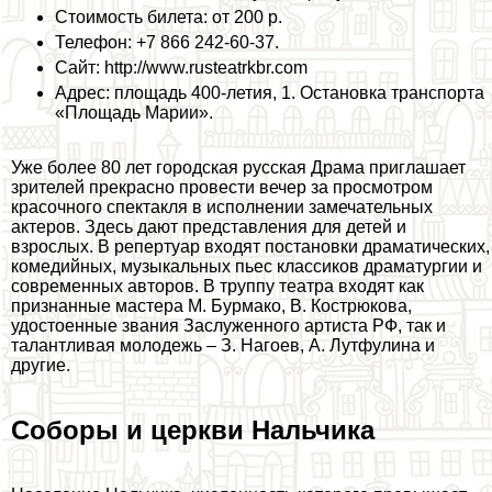
Стоимость билета: от 200 р.
Телефон: +7 866 242-60-37.
Сайт: http://www.rusteatrkbr.com
Адрес: площадь 400-летия, 1. Остановка трaнcпорта
«Площадь Марии».
Уже более 80 лет городская русская Драма приглашает
зрителей прекрасно провести вечер за просмотром
красочного спектакля в исполнении замечательных
актеров. Здесь дают представления для детей и
взрослых. В репертуар входят постановки драматических,
комедийных, музыкальных пьес классиков драматургии и
современных авторов. В труппу театра входят как
признанные мастера М. Бурмако, В. Кострюкова,
удостоенные звания Заслуженного артиста РФ, так и
талантливая молодежь – З. Нагоев, А. Лутфулина и
другие.
Соборы и церкви Нальчика