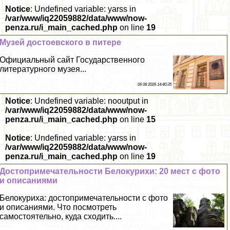
Notice
: Undefined variable: yarss in
/var/www/iq22059882/data/www/now-
penza.ru/i_main_cached.php
on line
19
Музей достоевского в питере
Официальный сайт Государственного
литературного музея...
06 08 2026 14:40:35
Notice
: Undefined variable: nooutput in
/var/www/iq22059882/data/www/now-
penza.ru/i_main_cached.php
on line
15
Notice
: Undefined variable: yarss in
/var/www/iq22059882/data/www/now-
penza.ru/i_main_cached.php
on line
19
Достопримечательности Белокурихи: 20 мест с фото
и описаниями
Белокуриха: достопримечательности с фото
и описаниями. Что посмотреть
самостоятельно, куда сходить....