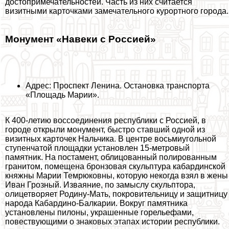
достопримечательностей. Часть из них считается
визитными карточками замечательного курортного города.
Монумент «Навеки с Россией»
Адрес: Проспект Ленина. Остановка трaнcпорта
«Площадь Марии».
К 400-летию воссоединения республики с Россией, в
городе открыли монумент, быстро ставший одной из
визитных карточек Нальчика. В центре восьмиугольной
ступенчатой площадки установлен 15-метровый
памятник. На постамент, облицованный полированным
гранитом, помещена бронзовая скульптура кабардинской
княжны Марии Темрюковны, которую некогда взял в жены
Иван Грозный. Изваяние, по замыслу скульптора,
олицетворяет Родину-Мать, покровительницу и защитницу
народа
Кабардино-Балкарии
. Вокруг памятника
установлены пилоны, украшенные горельефами,
повествующими о знаковых этапах истории республики.