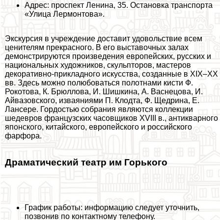
Адрес: проспект Ленина, 35. Остановка трaнcпорта
«Улица Лермонтова».
Экскурсия в учреждение доставит удовольствие всем
ценителям прекрасного. В его выставочных залах
демонстрируются произведения европейских, русских и
национальных художников, скульпторов, мастеров
декоративно-прикладного искусства, созданные в XIX–XX
вв. Здесь можно полюбоваться полотнами кисти Ф.
Рокотова, К. Брюллова, И. Шишкина, А. Васнецова, И.
Айвазовского, изваяниями П. Клодта, Ф. Щедрина, Е.
Лансере. Гордостью собрания являются коллекции
шедевров французских часовщиков XVIII в., антикварного
японского, китайского, европейского и российского
фарфора.
Драматический театр им Горького
График работы: информацию следует уточнить,
позвонив по контактному телефону.