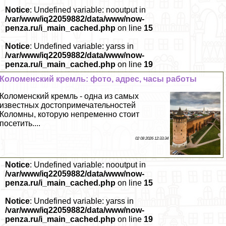
Notice
: Undefined variable: nooutput in
/var/www/iq22059882/data/www/now-
penza.ru/i_main_cached.php
on line
15
Notice
: Undefined variable: yarss in
/var/www/iq22059882/data/www/now-
penza.ru/i_main_cached.php
on line
19
Коломенский кремль: фото, адрес, часы работы
Коломенский кремль - одна из самых
известных достопримечательностей
Коломны, которую непременно стоит
посетить....
02 08 2026 12:33:34
Notice
: Undefined variable: nooutput in
/var/www/iq22059882/data/www/now-
penza.ru/i_main_cached.php
on line
15
Notice
: Undefined variable: yarss in
/var/www/iq22059882/data/www/now-
penza.ru/i_main_cached.php
on line
19