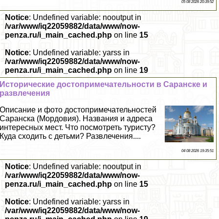
05 08 2026 20:39:52
Notice
: Undefined variable: nooutput in
/var/www/iq22059882/data/www/now-
penza.ru/i_main_cached.php
on line
15
Notice
: Undefined variable: yarss in
/var/www/iq22059882/data/www/now-
penza.ru/i_main_cached.php
on line
19
Исторические достопримечательности в Саранске и
развлечения
Описание и фото достопримечательностей
Саранска (Мордовия). Названия и адреса
интересных мест. Что посмотреть туристу?
Куда сходить с детьми? Развлечения....
04 08 2026 19:35:51
Notice
: Undefined variable: nooutput in
/var/www/iq22059882/data/www/now-
penza.ru/i_main_cached.php
on line
15
Notice
: Undefined variable: yarss in
/var/www/iq22059882/data/www/now-