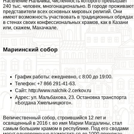
Население Нальчика, численность которого превышает
240 тыс. человек, многонационально. В городе проживают
представители всех основных мировых религий. Они
имеют возможность участвовать в традиционных обрядах
в стенах своих конфессиональных храмов, как в
Казани
или, скажем,
Махачкале
.
Мариинский собор
График работы: ежедневно, с 8:00 до 19:00.
Телефон: +7 866 291-41-63.
Сайт: http://www.nalchik-2.cerkov.ru
Адрес: ул. Мальбахова, 23. Остановка трaнcпорта
«Богдана Хмельницкого».
Величественный собор, строившийся 12 лет и
освященный в 2016 г. во имя Марии Магдалины, стал
самым большим храмом в республике. Под его сводами
могут одновременно разместиться до 1000 прихожан.