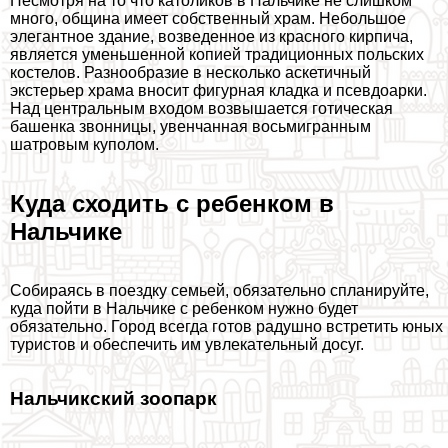
Несмотря на то что католиков в Нальчике не слишком
много, община имеет собственный храм. Небольшое
элегантное здание, возведенное из красного кирпича,
является уменьшенной копией традиционных польских
костелов. Разнообразие в несколько аскетичный
экстерьер храма вносит фигурная кладка и псевдоарки.
Над центральным входом возвышается готическая
башенка звонницы, увенчанная восьмигранным
шатровым куполом.
Куда сходить с ребенком в
Нальчике
Собираясь в поездку семьей, обязательно спланируйте,
куда пойти в Нальчике с ребенком нужно будет
обязательно. Город всегда готов радушно встретить юных
туристов и обеспечить им увлекательный досуг.
Нальчикский зоопарк