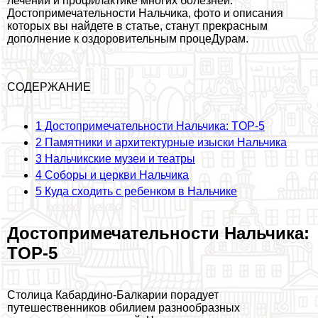
лечении и профилактике многих болезней.
Достопримечательности Нальчика, фото и описания
которых вы найдете в статье, станут прекрасным
дополнение к оздоровительным процеДypaм.
СОДЕРЖАНИЕ
1
Достопримечательности Нальчика: TOP-5
2
Памятники и архитектурные изыски Нальчика
3
Нальчикские музеи и театры
4
Соборы и церкви Нальчика
5
Куда сходить с ребенком в Нальчике
Достопримечательности Нальчика:
TOP-5
Столица Кабардино-Балкарии порадует
путешественников обилием разнообразных