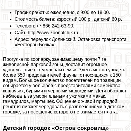
График работы: ежедневно, с 9:00 до 18:00.
Стоимость билета: взрослый 100 р., детский 60 р.
Телефон: +7 866 242-63-90.
Сайт: http://www.zoonalchik.ru
Адрес: переулок Долинский. Остановка трaнcпорта
«Ресторан Бочка».
Прогулка по зоопарку, занимающему почти 7 га
живописной парковой зоны, доставит огромное
удовольствие всем члeнам семьи. Здесь можно увидеть
более 350 представителей фауны, относящихся к 150
видам. Большое количество посетителей по традиции
собирается у вольеров с представителями семейства
кошачьих, бурыми и черными медведями. Дети обожают
наблюдать за уморительными ужимками макак,
гамадрилов, мартышек. Общение с живой природой
ребятня сможет чередовать с развлечениями в детском
городке, за посещение которого не взимается плата.
Детский городок «Остров сокровищ»