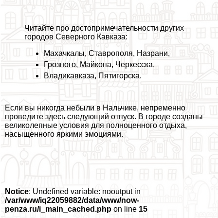
Читайте про достопримечательности других
городов Северного Кавказа:
Махачкалы
,
Ставрополя
,
Назрани
,
Грозного
,
Майкопа
,
Черкесска
,
Владикавказа
,
Пятигорска
.
Если вы никогда небыли в Нальчике, непременно
проведите здесь следующий отпуск. В городе созданы
великолепные условия для полноценного отдыха,
насыщенного яркими эмоциями.
Notice
: Undefined variable: nooutput in
/var/www/iq22059882/data/www/now-
penza.ru/i_main_cached.php
on line
15