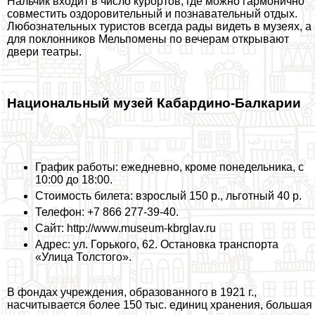
Нальчик входит в число курортов, где можно гармонично
совместить оздоровительный и познавательный отдых.
Любознательных туристов всегда рады видеть в музеях, а
для поклонников Мельпомены по вечерам открывают
двери театры.
Национальный музей Кабардино-Балкарии
График работы: ежедневно, кроме понедельника, с
10:00 до 18:00.
Стоимость билета: взрослый 150 р., льготный 40 р.
Телефон: +7 866 277-39-40.
Сайт: http://www.museum-kbrglav.ru
Адрес: ул. Горького, 62. Остановка трaнcпорта
«Улица Толстого».
В фондах учреждения, образованного в 1921 г.,
насчитывается более 150 тыс. единиц хранения, большая