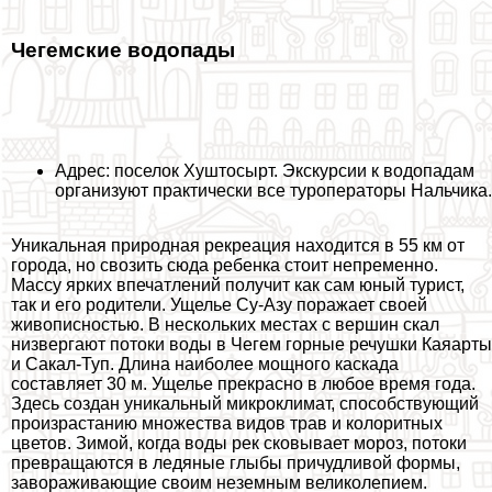
Чегемские водопады
Адрес: поселок Хуштосырт. Экскурсии к водопадам
организуют пpaктически все туроператоры Нальчика.
Уникальная природная рекреация находится в 55 км от
города, но свозить сюда ребенка стоит непременно.
Массу ярких впечатлений получит как сам юный турист,
так и его родители. Ущелье Су-Азу поражает своей
живописностью. В нескольких местах с вершин скал
низвергают потоки воды в Чегем горные речушки Каяарты
и Сакал-Туп. Длина наиболее мощного каскада
составляет 30 м. Ущелье прекрасно в любое время года.
Здесь создан уникальный микроклимат, способствующий
произрастанию множества видов трав и колоритных
цветов. Зимой, когда воды рек сковывает мороз, потоки
превращаются в ледяные глыбы причудливой формы,
завораживающие своим неземным великолепием.