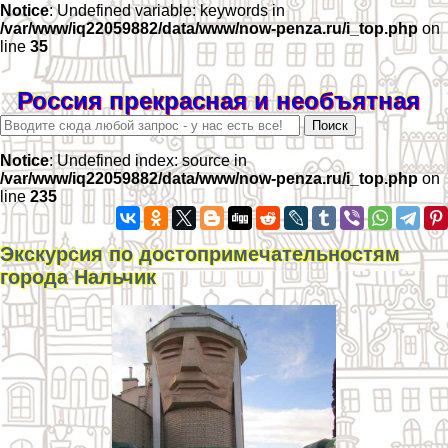
Notice
: Undefined variable: keywords in
/var/www/iq22059882/data/www/now-penza.ru/i_top.php
on
line
35
Россия прекрасная и необъятная
Notice
: Undefined index: source in
/var/www/iq22059882/data/www/now-penza.ru/i_top.php
on
line
235
Экскурсия по достопримечательностям
города Нальчик