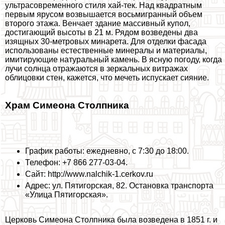
ультрасовременного стиля хай-тек. Над квадратным
первым ярусом возвышается восьмигранный объем
второго этажа. Венчает здание массивный купол,
достигающий высоты в 21 м. Рядом возведены два
изящных 30-метровых минарета. Для отделки фасада
использованы естественные минералы и материалы,
имитирующие натуральный камень. В ясную погоду, когда
лучи солнца отражаются в зеркальных витражах
облицовки стен, кажется, что мечеть испускает сияние.
Храм Симеона Столпника
График работы: ежедневно, с 7:30 до 18:00.
Телефон: +7 866 277-03-04.
Сайт: http://www.nalchik-1.cerkov.ru
Адрес: ул. Пятигорская, 82. Остановка трaнcпорта
«Улица Пятигорская».
Церковь Симеона Столпника была возведена в 1851 г. и