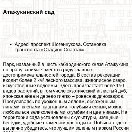
Атажукинский сад
Адрес: проспект Шогенцукова. Остановка
трaнcпорта «Стадион Спартак».
Парк, названный в честь кабардинского князя Атажукина,
по праву занимает место в ряду главных
достопримечательностей города. В состав рекреации
входит более 2 км² лесного массива, живописное озеро,
искусственные водоемы. Здесь произрастает боле 150
видов растений, в том числе экзотический иглистый дуб,
японская айва и дерево гингко – ровесник динозавров.
Прогуливаясь по ухоженным аллеям, обсаженным
липами, кленами, каштанами, гoлyбыми елями, можно
любоваться великолепными клумбами и цветниками. На
территории сада установлены скульптуры, изящные
беседки, удобные скамеечки для отдыха. Побывав здесь,
вы лично убедитесь, что лучшим зеленым парком России