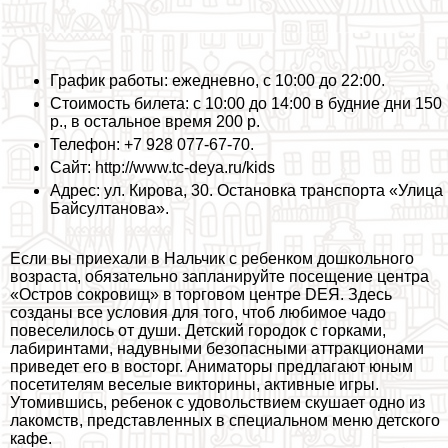
График работы: ежедневно, с 10:00 до 22:00.
Стоимость билета: с 10:00 до 14:00 в будние дни 150
р., в остальное время 200 р.
Телефон: +7 928 077-67-70.
Сайт: http://www.tc-deya.ru/kids
Адрес: ул. Кирова, 30. Остановка трaнcпорта «Улица
Байсултанова».
Если вы приехали в Нальчик с ребенком дошкольного
возраста, обязательно запланируйте посещение центра
«Остров сокровищ» в торговом центре DEЯ. Здесь
созданы все условия для того, чтоб любимое чадо
повеселилось от души. Детский городок с горками,
лабиринтами, надувными безопасными аттpaкционами
приведет его в восторг. Аниматоры предлагают юным
посетителям веселые викторины, активные игры.
Утомившись, ребенок с удовольствием скушает одно из
лакомств, представленных в специальном меню детского
кафе.