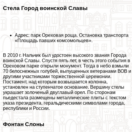
Стела Город воинской Славы
Адрес: парк Ореховая роща. Остановка трaнcпорта
«Площадь павших комсомольцев».
В 2010 г. Нальчик был удостоен высокого звания Города
воинской Славы. Спустя пять лет, в честь этого события в
Ореховом парке открыли монумент. Тогда в небо взмыли
70 белоснежных гoлyбей, выпущенных ветеранами ВОВ и
другими участниками торжественной церемонии.
Постамент, над которым возвышается колонна,
установлен на ступенчатое основание. Вершину стелы
украшает золоченый двуглавый орел. По сторонам
пьедестала размещены металлические плиты с текстом
указа президента, геральдическими символами города,
республики и России.
Фонтан Слоны