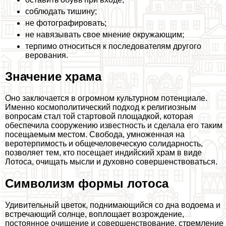
соблюдать тишину;
не фотографировать;
не навязывать свое мнение окружающим;
терпимо относиться к последователям другого
верования.
Значение храма
Оно заключается в огромном культурном потенциале.
Именно космополитический подход к религиозным
вопросам стал той стартовой площадкой, которая
обеспечила сооружению известность и сделала его таким
посещаемым местом. Свобода, умноженная на
веротерпимость и общечеловеческую солидарность,
позволяет тем, кто посещает индийский храм в виде
Лотоса, очищать мысли и духовно совершенствоваться.
Символизм формы лотоса
Удивительный цветок, поднимающийся со дна водоема и
встречающий солнце, воплощает возрождение,
постоянное очищение и совершенствование, стремление