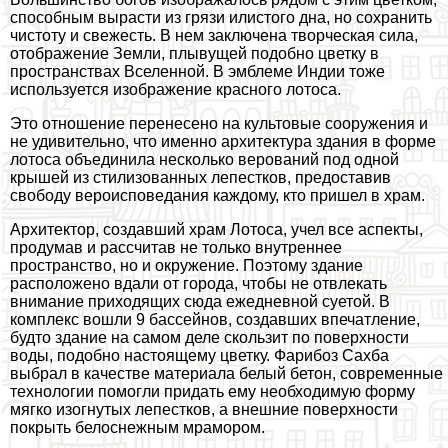
способным вырасти из грязи илистого дна, но сохранить
чистоту и свежесть. В нем заключена творческая сила,
отображение Земли, плывущей подобно цветку в
прострaнcтвах Вселенной. В эмблеме Индии тоже
используется изображение красного лотоса.
Это отношение перенесено на культовые сооружения и
не удивительно, что именно архитектура здания в форме
лотоса объединила несколько верований под одной
крышей из стилизованных лепестков, предоставив
свободу вероисповедания каждому, кто пришел в храм.
Архитектор, создавший храм Лотоса, учел все аспекты,
продумав и рассчитав не только внутреннее
прострaнcтво, но и окружение. Поэтому здание
расположено вдали от города, чтобы не отвлекать
внимание приходящих сюда ежедневной суетой. В
комплекс вошли 9 бассейнов, создавших впечатление,
будто здание на самом деле скользит по поверхности
воды, подобно настоящему цветку. Фарибоз Сахба
выбрал в качестве материала белый бетон, современные
технологии помогли придать ему необходимую форму
мягко изогнутых лепестков, а внешние поверхности
покрыть белоснежным мрамором.