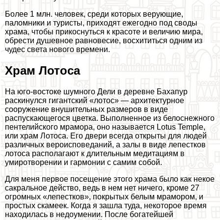
Более 1 млн. человек, среди которых верующие,
паломники и туристы, приходят ежегодно под своды
храма, чтобы прикоснуться к красоте и величию мира,
обрести душевное равновесие, восхититься одним из
чудес света нового времени.
Храм Лотоса
На юго-востоке шумного Дели в деревне Бахапур
раскинулся гигантский «лотос» — архитектурное
сооружение внушительных размеров в виде
распускающегося цветка. Выполненное из белоснежного
пентелийского мрамора, оно называется Lotus Temple,
или храм Лотоса. Его двери всегда открыты для людей
различных вероисповеданий, а залы в виде лепестков
лотоса располагают к длительным медитациям в
умиротворении и гармонии с самим собой.
Для меня первое посещение этого храма было как некое
сакральное действо, ведь в нем нет ничего, кроме 27
огромных «лепестков», покрытых белым мрамором, и
простых скамеек. Когда я зашла туда, некоторое время
находилась в недоумении. После богатейшей