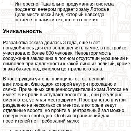
Интересно! Тщательно продуманная система
подсветки вечером придает храму Лотоса в
Дели мистический вид, который навсегда
остается в памяти тех, кто его посетил.
Уникальность
Разработка эскиза длилась 3 года, еще 6 лет
понадобилось для его воплощения в камне, в постройке
участвовало более 800 человек. Неповторимость
сооружения заключена в полном отсутствии украшений и
символов принадлежности к какой-либо из религий, кроме
знака бахаев под куполом центрального зала.
В конструкции учтены принципы естественной
вентиляции, благодаря которой внутри прохладно и
свежо. Привычных священнослужителей храм Лотоса не
имеет. В их роли выступают волонтеры, они регулярно
сменяются, уступая место другим. Прострaнcтво внутри
разделено на несколько сегментов, в которые ведут
отдельные ворота, но пройти в центральный зал можно
совершенно свободно. Особых ограничений для
посетителей нет, требований мало:
оставить обувь при входе;