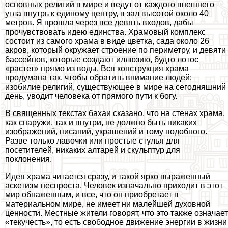
основных религий в мире и ведут от каждого внешнего
угла внутрь к единому центру, в зал высотой около 40
метров. Я прошла через все девять входов, дабы
прочувствовать идею единства. Храмовый комплекс
состоит из самого храма в виде цветка, сада около 26
акров, который окружает строение по периметру, и девяти
бассейнов, которые создают иллюзию, будто лотос
«растет» прямо из воды. Вся конструкция храма
продумана так, чтобы обратить внимание людей:
изобилие религий, существующее в мире на сегодняшний
день, уводит человека от прямого пути к богу.
В священных текстах бахаи сказано, что на стенах храма,
как снаружи, так и внутри, не должно быть никаких
изображений, писаний, украшений и тому подобного.
Разве только лавочки или простые стулья для
посетителей, никаких алтарей и скульптур для
поклонения.
Идея храма читается сразу, и такой ярко выраженный
аскетизм неспроста. Человек изначально приходит в этот
мир обнаженным, и все, что он приобретает в
материальном мире, не имеет ни малейшей духовной
ценности. Местные жители говорят, что это также означает
«текучесть», то есть свободное движение энергии в жизни