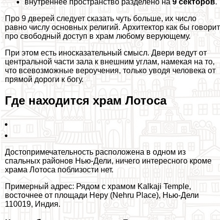
внутреннее прострaнcтво разделено на
9 секторов
.
Про 9 дверей следует сказать чуть больше, их число
равно числу основных религий. Архитектор как бы говорит
про свободный доступ в храм любому верующему.
При этом есть иносказательный смысл. Двери ведут от
центральной части зала к внешним углам, намекая на то,
что всевозможные вероучения, только уводя человека от
прямой дороги к богу.
Где находится храм Лотоса
Достопримечательность расположена в одном из
спальных районов Нью-Дели, ничего интересного кроме
храма Лотоса поблизости нет.
Примерный адрес: Рядом с храмом Kalkaji Temple,
восточнее от площади Неру (Nehru Place), Нью-Дели
110019, Индия.