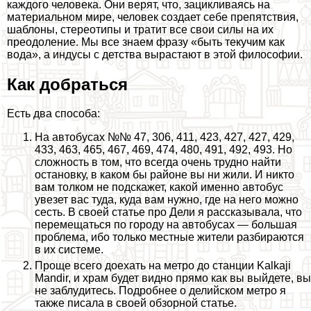
каждого человека. Они верят, что, зацикливаясь на
материальном мире, человек создает себе препятствия,
шаблоны, стереотипы и тратит все свои силы на их
преодоление. Мы все знаем фразу «быть текучим как
вода», а индусы с детства вырастают в этой философии.
Как добраться
Есть два способа:
На автобусах №№ 47, 306, 411, 423, 427, 427, 429,
433, 463, 465, 467, 469, 474, 480, 491, 492, 493. Но
сложность в том, что всегда очень трудно найти
остановку, в каком бы районе вы ни жили. И никто
вам толком не подскажет, какой именно автобус
увезет вас туда, куда вам нужно, где на него можно
сесть. В своей статье про Дели я рассказывала, что
перемещаться по городу на автобусах — большая
проблема, ибо только местные жители разбираются
в их системе.
Проще всего доехать на метро до станции Kalkaji
Mandir, и храм будет видно прямо как вы выйдете, вы
не заблyдитесь. Подробнее о делийском метро я
также писала в своей обзорной статье.