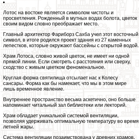
Лотос на востоке является символом чистоты и
просветления. Рожденный в мутных водах болота, цветок
своим видом словно преображает место.
Главный архитектор Фариборз Сахба учел этот восточный
символ, в итоге родился проект здания из 27 каменных
лепестков, которые окружают бассейны с открытой водой.
Храм Лотоса, словно живой цветок, не имеет ни одной
прямой линии. Если смотреть с расстояния или сверху,
сходство с живым цветком феноменальное.
Круглая форма святилища отсылает нас к Колесу
сансары. Форма как бы намекает, что мы в этом мире
лишь временное явление.
Внутреннее прострaнcтво весьма аскетично, оно больше
напоминает читальный зал библиотеки или лекторий.
Храм обладает уникальной системой вентиляции,
позволяя удерживать оптимальную температуру во время
летней жары.
Система вентиляции позаимствована у древних храмов.