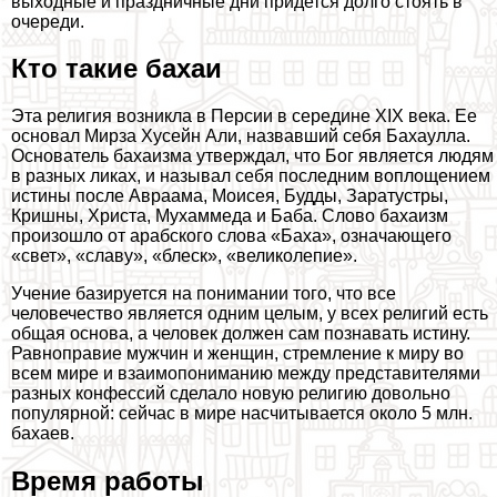
выходные и праздничные дни придется долго стоять в
очереди.
Кто такие бахаи
Эта религия возникла в Персии в середине XIX века. Ее
основал Мирза Хусейн Али, назвавший себя Бахаулла.
Основатель бахаизма утверждал, что Бог является людям
в разных ликах, и называл себя последним воплощением
истины после Авраама, Моисея, Будды, Заратустры,
Кришны, Христа, Мухаммеда и Баба. Слово бахаизм
произошло от арабского слова «Баха», означающего
«свет», «славу», «блеск», «великолепие».
Учение базируется на понимании того, что все
человечество является одним целым, у всех религий есть
общая основа, а человек должен сам познавать истину.
Равноправие мужчин и женщин, стремление к миру во
всем мире и взаимопониманию между представителями
разных конфессий сделало новую религию довольно
популярной: сейчас в мире насчитывается около 5 млн.
бахаев.
Время работы