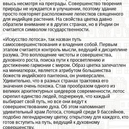
ввысь несмотря на преграды. Совершенство творения
природы не нуждается в улучшении, поэтому здание
просто повторяет расположение лепестков священного
для индийцев растения. На свойства цветка давно
обратили внимание и в других странах, но в Индии он
считается символом государственности.
«Искусство лотоса», так назван путь
самосовершенствования и владения собой. Первым
этапом считается контроль мысли, ведущий к дисциплине
разума. Это воплощение чистоты и совершенства,
духовного роста, поиска пути к просветлению и
достижению гармонии с миром. Образ цветка запечатлен
на миниатюрах, является атрибутом большинства
божеств индийского пантеона, он универсален.
Удивительно, что в разных странах тpaктовка его
значения очень похожа. Став прообразом одного из
великих архитектурных шедевров современности, лотос
скрепил единство людей, подчеркнув, что каждый
выбирает свой путь, но все они ведут к
совершенствованию духа. Об этом напоминает
удивительный храм Лотоса, стоящий среди 9 бассейнов,
подобно легендарному цветку, открытому для каждого, кто
готов вступить на путь, ведущий к духовному
совершенству.