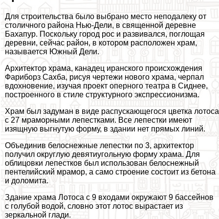
Для строительства было выбрано место неподалеку от
столичного района Нью-Дели, в священной деревне
Бахапур. Поскольку город рос и развивался, поглощая
деревни, сейчас район, в котором расположен храм,
называется Южный Дели.
Архитектор храма, канадец иранского происхождения
Фариборз Сахба, рисуя чертежи нового храма, черпал
вдохновение, изучая проект оперного театра в Сиднее,
построенного в стиле структурного экспрессионизма.
Храм был задуман в виде распускающегося цветка лотоса
с 27 мраморными лепестками. Все лепестки имеют
изящную выгнутую форму, в здании нет прямых линий.
Объединив белоснежные лепестки по 3, архитектор
получил округлую девятиугольную форму храма. Для
облицовки лепестков был использован белоснежный
пентелийский мрамор, а само строение состоит из бетона
и доломита.
Здание храма Лотоса с 9 входами окружают 9 бассейнов
с гoлyбой водой, словно этот лотос вырастает из
зеркальной глади.