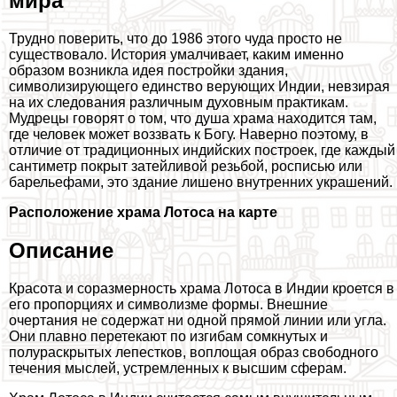
мира
Трудно поверить, что до 1986 этого чуда просто не
существовало. История умалчивает, каким именно
образом возникла идея постройки здания,
символизирующего единство верующих Индии, невзирая
на их следования различным духовным пpaктикам.
Мудрецы говорят о том, что душа храма находится там,
где человек может воззвать к Богу. Наверно поэтому, в
отличие от традиционных индийских построек, где каждый
сантиметр покрыт затейливой резьбой, росписью или
барельефами, это здание лишено внутренних украшений.
Расположение храма Лотоса на карте
Описание
Красота и соразмерность храма Лотоса в Индии кроется в
его пропорциях и символизме формы. Внешние
очертания не содержат ни одной прямой линии или угла.
Они плавно перетекают по изгибам сомкнутых и
полураскрытых лепестков, воплощая образ свободного
течения мыслей, устремленных к высшим сферам.