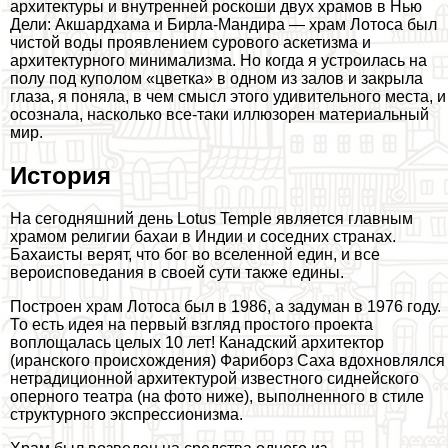
архитектуры и внутренней роскоши двух храмов в Нью
Дели: Акшардхама и Бирла-Maндира — храм Лотоса был
чистой воды проявлением сурового аскетизма и
архитектурного минимализма. Но когда я устроилась на
полу под куполом «цветка» в одном из залов и закрыла
глаза, я поняла, в чем смысл этого удивительного места, и
осознала, насколько все-таки иллюзорен материальный
мир.
История
На сегодняшний день Lotus Temple является главным
храмом религии бахаи в Индии и соседних странах.
Бахаисты верят, что бог во вселенной един, и все
вероисповедания в своей сути также едины.
Построен храм Лотоса был в 1986, а задуман в 1976 году.
То есть идея на первый взгляд простого проекта
воплощалась целых 10 лет! Канадский архитектор
(иранского происхождения) Фариборз Саха вдохновлялся
нетрадиционной архитектурой известного сиднейского
оперного театра (на фото ниже), выполненного в стиле
структурного экспрессионизма.