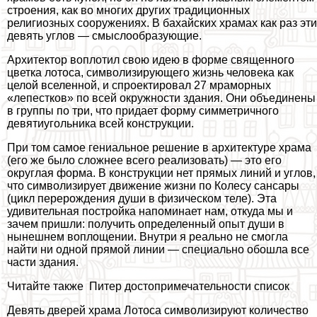
строения, как во многих других традиционных
религиозных сооружениях. В бахайских храмах как раз эти
девять углов — смыслообразующие.
Архитектор воплотил свою идею в форме священного
цветка лотоса, символизирующего жизнь человека как
целой вселенной, и спроектировал 27 мраморных
«лепестков» по всей окружности здания. Они объединены
в группы по три, что придает форму симметричного
девятиугольника всей конструкции.
При том самое гениальное решение в архитектуре храма
(его же было сложнее всего реализовать) — это его
округлая форма. В конструкции нет прямых линий и углов,
что символизирует движение жизни по Колесу сансары
(цикл перерождения души в физическом теле). Эта
удивительная постройка напоминает нам, откуда мы и
зачем пришли: получить определенный опыт души в
нынешнем воплощении. Внутри я реально не смогла
найти ни одной прямой линии — специально обошла все
части здания.
Читайте также
Питер достопримечательности список
Девять дверей храма Лотоса символизируют количество