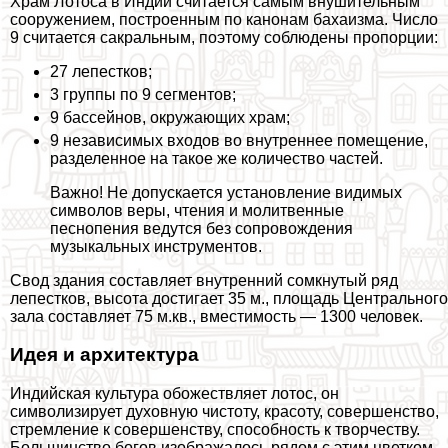
Храм Лотоса в Индии считается самым внушительным
сооружением, построенным по канонам бахаизма. Число
9 считается сакральным, поэтому соблюдены пропорции:
27 лепестков;
3 группы по 9 сегментов;
9 бассейнов, окружающих храм;
9 независимых входов во внутреннее помещение,
разделенное на такое же количество частей.
Важно! Не допускается установление видимых
символов веры, чтения и молитвенные
песнопения ведутся без сопровождения
музыкальных инструментов.
Свод здания составляет внутренний сомкнутый ряд
лепестков, высота достигает 35 м., площадь Центрального
зала составляет 75 м.кв., вместимость — 1300 человек.
Идея и архитектура
Индийская культура обожествляет лотос, он
символизирует духовную чистоту, красоту, совершенство,
стремление к совершенству, способность к творчеству.
Большинство богов изображалось рядом с этим цветком,