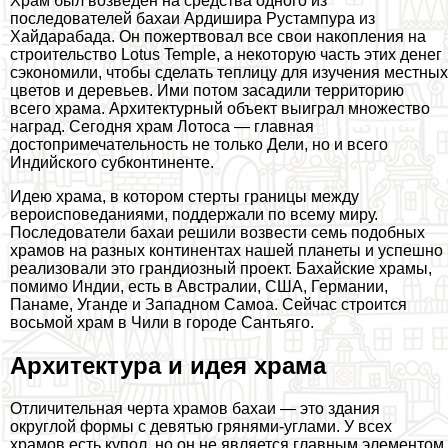
Храм был возведен на средства одного из
последователей бахаи Ардишира Рустампура из
Хайдаpaбада. Он пожертвовал все свои накопления на
строительство Lotus Temple, а некоторую часть этих денег
сэкономили, чтобы сделать теплицу для изучения местных
цветов и деревьев. Ими потом засадили территорию
всего храма. Архитектурный объект выиграл множество
наград. Сегодня храм Лотоса — главная
достопримечательность не только Дели, но и всего
Индийского субконтиненте.
Идею храма, в котором стерты границы между
вероисповеданиями, поддержали по всему миру.
Последователи бахаи решили возвести семь подобных
храмов на разных континентах нашей планеты и успешно
реализовали это грандиозный проект. Бахайские храмы,
помимо Индии, есть в Австралии, США, Германии,
Панаме, Уганде и Западном Самоа. Сейчас строится
восьмой храм в Чили в городе Сантьяго.
Архитектура и идея храма
Отличительная черта храмов бахаи — это здания
округлой формы с девятью грянями-углами. У всех
храмов есть купол, но он не является главным элементом