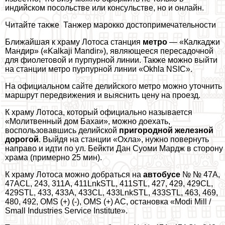
индийском посольстве или консульстве, но и онлайн.
Читайте также
Танжер марокко достопримечательности
Ближайшая к храму Лотоса станция
метро
— «Калкаджи
Maндир» («Kalkaji Mandir»), являющееся пересадочной
для фиолетовой и пурпурной линии. Также можно выйти
на станции метро пурпурной линии «Okhla NSIC».
На официальном сайте делийского метро можно уточнить
маршрут передвижения и выяснить цену на проезд.
К храму Лотоса, который официально называется
«Молитвенный дом Бахаи», можно доехать,
воспользовавшись делийской
пригородной железной
дорогой
. Выйдя на станции «Охла», нужно повернуть
направо и идти по ул. Бейкти Дан Суоми Мардж в сторону
храма (примерно 25 мин).
К храму Лотоса можно добраться на
автобусе
№ № 47A,
47ACL, 243, 311A, 411LnkSTL, 411STL, 427, 429, 429CL,
429STL, 433, 433A, 433CL, 433LnkSTL, 433STL, 463, 469,
480, 492, OMS (+) (-), OMS (+) AC, остановка «Modi Mill /
Small Industries Service Institute».