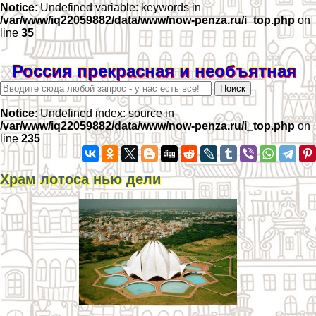
Notice
: Undefined variable: keywords in
/var/www/iq22059882/data/www/now-penza.ru/i_top.php
on
line
35
Россия прекрасная и необъятная
Notice
: Undefined index: source in
/var/www/iq22059882/data/www/now-penza.ru/i_top.php
on
line
235
Храм лотоса нью дели