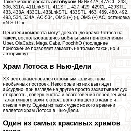
Также можно доехать
автобусом
№ № 47A, 47ACL, 243,
306, 311A, 411LnkSTL, 411STL, 427, 429, 429CL, 429STL,
433, 433A, 433CL, 433LnkSTL, 433STL, 463, 469, 480, 492,
493, 534, 534А, АС-534, OMS (+) (-), OMS (+) AC, остановка
«N.S.I.C.».
Ценители комфорта могут доехать до храма Лотоса на
такси
, воспользовавшись мобильными приложениями
Uber, OlaCabs, Mega Cabs, PoochhO (последнее
приложение позволяет заказать не только такси, но и
авторикшу).
Храм Лотоса в Нью-Дели
XX век ознаменовался огромным количеством
необычных построек. Некоторые из них выглядят
абсурдно, при взгляде на другие просто захватывает дух
от красоты, совершенства и благоговения перед гением
талантливого архитектора, воплотившего в камне и
стекле мечту. Одним из таких чудес нового времени
является храм Лотоса в Нью-Дели.
Один из самых красивых храмов