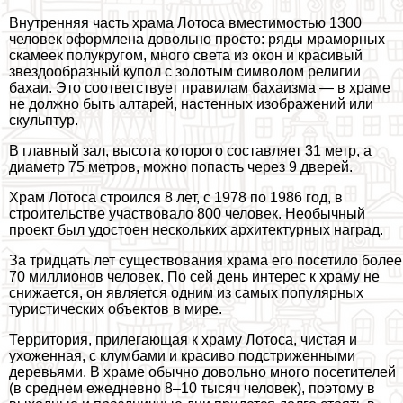
Внутренняя часть храма Лотоса вместимостью 1300
человек оформлена довольно просто: ряды мраморных
скамеек полукругом, много света из окон и красивый
звездообразный купол с золотым символом религии
бахаи. Это соответствует правилам бахаизма — в храме
не должно быть алтарей, настенных изображений или
скульптур.
В главный зал, высота которого составляет 31 метр, а
диаметр 75 метров, можно попасть через 9 дверей.
Храм Лотоса строился 8 лет, с 1978 по 1986 год, в
строительстве участвовало 800 человек. Необычный
проект был удостоен нескольких архитектурных наград.
За тридцать лет существования храма его посетило более
70 миллионов человек. По сей день интерес к храму не
снижается, он является одним из самых популярных
туристических объектов в мире.
Территория, прилегающая к храму Лотоса, чистая и
ухоженная, с клумбами и красиво подстриженными
деревьями. В храме обычно довольно много посетителей
(в среднем ежедневно 8–10 тысяч человек), поэтому в