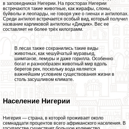
в заповедниках Нигерии. На просторах Нигерии
встречаются такие животные, как жирафы, слоны,
буйволы и леопарды, не говоря уже о гиенах и антилопах.
Среди антилоп встречается особый вид, который получил
название карликовой антилопы «Дикдик». Вес ее
составляет не более трёх килограмм.
В лесах также сохранились такие виды
животных, как чешуйчатый муравьед,
шимпанзе, лемуры и даже горилла. Особенно
богат и разнообразен животный мир вдоль
берегов рек, поскольку вода является
важнейшим условием существования жизни в
столь засушливом климате.
Население Нигерии
Нигерия — страна, в которой проживает около
семнадцати процентов всего африканского населения. В
государстве существует большое количество