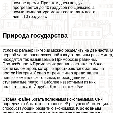
ночное время. При этом днем воздух
прогревается до 40 градусов по Цельсию, а
ночью температура может составлять всего
лишь 10 градусов.
Природа государства
Условно рельеф Нигерии можно разделить на две части. В
первой части, расположенной к югу от долины реки Нигер,
находятся так называемые Приморские равнины.
Протяжённость Приморских равнин составляет более
сотни километров, которые простираются с запада на
восток Нигерии. Север от реки Нигер представлен
невысокими плоскогорьями, переходящими в
ступенчатые плато. Наиболее известными из них
являются плато Йоруба, Джос, а также Уди.
Страна крайне богата полезными ископаемыми. Они
определяют богатство страны и её ресурсный потенциал,
способствующий развитию экономики.
К основным
полезным ископаемым относятся следующие их