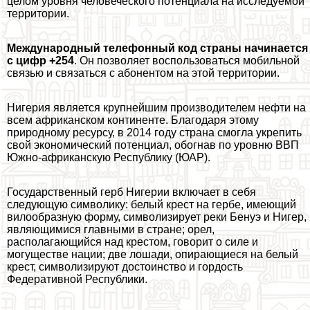
целом уровня человеческого потенциала на исследуемой
территории.
Международный телефонный код страны начинается
с цифр +254
. Он позволяет воспользоваться мобильной
связью и связаться с абонентом на этой территории.
Нигерия является крупнейшим производителем нефти на
всем африканском континенте. Благодаря этому
природному ресурсу, в 2014 году страна смогла укрепить
свой экономический потенциал, обогнав по уровню ВВП
Южно-африканскую Республику (ЮАР).
Государственный герб Нигерии включает в себя
следующую символику: белый крест на гербе, имеющий
вилообразную форму, символизирует реки Бенуэ и Нигер,
являющимися главными в стране; орел,
располагающийся над крестом, говорит о силе и
могуществе нации; две лошади, опирающиеся на белый
крест, символизируют достоинство и гордость
Федеративной Республики.