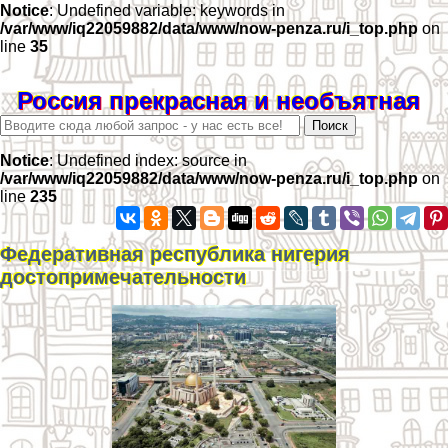
Notice
: Undefined variable: keywords in
/var/www/iq22059882/data/www/now-penza.ru/i_top.php
on
line
35
Россия прекрасная и необъятная
Notice
: Undefined index: source in
/var/www/iq22059882/data/www/now-penza.ru/i_top.php
on
line
235
Федеративная республика нигерия
достопримечательности