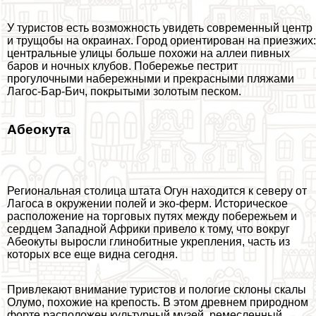
У туристов есть возможность увидеть современный центр
и трущобы на окраинах. Город ориентирован на приезжих:
центральные улицы больше похожи на аллеи пивных
баров и ночных клубов. Побережье пестрит
прогулочными набережными и прекрасными пляжами
Лагос-Бар-Бич, покрытыми золотым песком.
Абеокута
Региональная столица штата Огун находится к северу от
Лагоса в окружении полей и эко-ферм. Историческое
расположение на торговых путях между побережьем и
сердцем Западной Африки привело к тому, что вокруг
Абеокуты выросли глинобитные укрепления, часть из
которых все еще видна сегодня.
Привлекают внимание туристов и пологие склоны скалы
Олумо, похожие на крепость. В этом древнем природном
форте расположен культурный музей, ремесленный