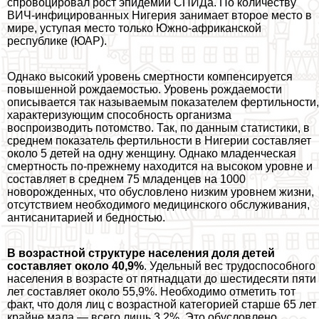
спровоцировал рост эпидемии СПИДа. По количеству
ВИЧ-инфицированных Нигерия занимает второе место в
мире, уступая место только Южно-африканской
республике (ЮАР).
Однако высокий уровень cмepтности компенсируется
повышенной рождаемостью. Уровень рождаемости
описывается так называемым показателем фертильности,
хаpaктеризующим способность организма
воспроизводить потомство. Так, по данным статистики, в
среднем показатель фертильности в Нигерии составляет
около 5 детей на одну женщину. Однако младенческая
cмepтность по-прежнему находится на высоком уровне и
составляет в среднем 75 младенцев на 1000
новорожденных, что обусловлено низким уровнем жизни,
отсутствием необходимого медицинского обслуживания,
антисанитарией и бедностью.
В возрастной структуре населения доля детей
составляет около 40,9%
. Удельный вес трудоспособного
населения в возрасте от пятнадцати до шестидесяти пяти
лет составляет около 55,9%. Необходимо отметить тот
факт, что доля лиц с возрастной категорией старше 65 лет
крайне мала — всего лишь 3,2%. Это обусловлено