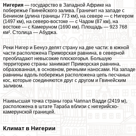
Нигерия
— государство в Западной Африке на
побережье Гвинейского залива. Граничит на западе с
Бенином (длина границы 773 км), на севере — с Нигером
(1497 км), на северо-востоке — с Чадом (87 км), на
востоке — с Камеруном (1690 км). Площадь — 923 768
км². Столица — Абуджа.
Реки Нигер и Бенуэ делят страну на две части: в южной
части расположена Приморская равнина, в северной
преобладают невысокие плоскогорья. Большую
территорию страны занимает Приморская равнина,
образованная, в основном, речными наносами. На западе
равнины вдоль побережья расположена цепь песчаных
кос, которые соединяются друг с другом и Гвинейским
заливом.
Наивысшая точка страны гора Чаппал Вадди (2419 м),
расположена в штате Таpaба вблизи с нигерийско-
камерунской границей.
Климат в Нигерии