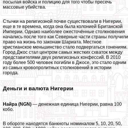
посылая войска и полицию для того чтобы пресечь
массовые убийства.
Стычки на религиозной почве существовали в Нигерии,
еще в те времена, когда она была колонией Британской
Империи. Однако наиболее ожесточённые столкновения
начались после того как Северные части страны получили
право на жизнь по законам Шариата. Местное
христианское меньшинство стало подвергаться гонениям.
Город Джос стал центром самых жестких схваток между
представителями двух религиозных конфессий. В 2010
году более 500 человек погибли в Джосе, это стало одним
из самых кровопролитных столкновений в истории
города.
Деньги и валюта Нигерии
Найра (NGN)
— денежная единица Нигерии, равна 100
кобо.
В обороте находятся банкноты номиналом 5, 10, 20, 50,