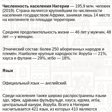
Численность населения Нигерии
— 195,9 млн. человек
(2019). Страна является крупнейшим по численности
населения государством Африки, занимая лишь 14 место
на континенте по площади территории.
Средняя продолжительность жизни — 46 лет у мужчин, 48
лет — у женщин.
Этнический состав: более 250 аборигенных народов и
племён. Наиболее крупные народности: йоруба — 21%,
хауса и фулани — 29%, игбо — 18%.
Язык
Официальный язык — английский.
Среди населения также широко распространены языки
эдо, эфик, адавама фульфульде, хауса, идома, игба,
центральный канури, йоруба. Всего в Нигерии
насчитывается 421 язык, из которых 410 являются