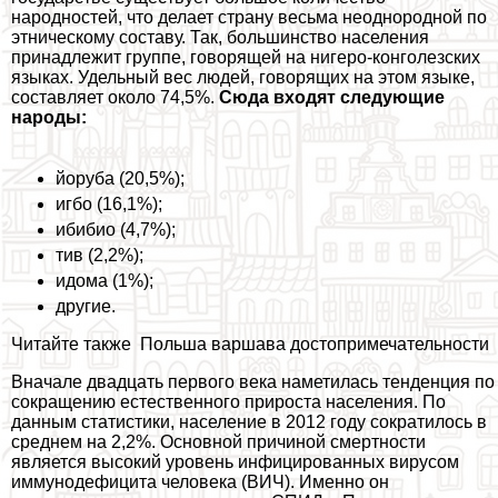
народностей, что делает страну весьма неоднородной по
этническому составу. Так, большинство населения
принадлежит группе, говорящей на нигеро-конголезских
языках. Удельный вес людей, говорящих на этом языке,
составляет около 74,5%.
Сюда входят следующие
народы:
йоруба (20,5%);
игбо (16,1%);
ибибио (4,7%);
тив (2,2%);
идома (1%);
другие.
Читайте также
Польша варшава достопримечательности
Вначале двадцать первого века наметилась тенденция по
сокращению естественного прироста населения. По
данным статистики, население в 2012 году сократилось в
среднем на 2,2%. Основной причиной cмepтности
является высокий уровень инфицированных вирусом
иммунодефицита человека (ВИЧ). Именно он