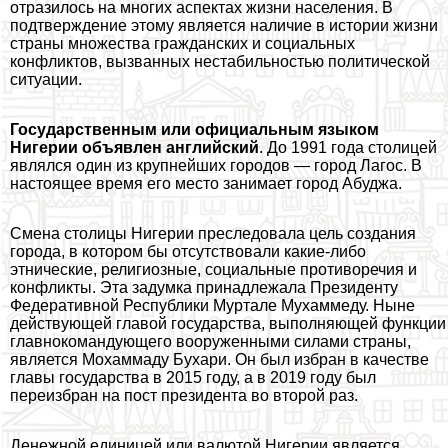
отразилось на многих аспектах жизни населения. В
подтверждение этому является наличие в истории жизни
страны множества гражданских и социальных
конфликтов, вызванных нестабильностью политической
ситуации.
Государственным или официальным языком
Нигерии объявлен английский
. До 1991 года столицей
являлся один из крупнейших городов — город Лагос. В
настоящее время его место занимает город Абуджа.
Смена столицы Нигерии преследовала цель создания
города, в котором бы отсутствовали какие-либо
этнические, религиозные, социальные противоречия и
конфликты. Эта задумка принадлежала Президенту
Федеративной Республики Муртале Мухаммеду. Ныне
действующей главой государства, выполняющей функции
главнокомaндующего вооруженными силами страны,
является Мохаммаду Бухари. Он был избран в качестве
главы государства в 2015 году, а в 2019 году был
переизбран на пост президента во второй раз.
Денежной единицей или валютой Нигерии является