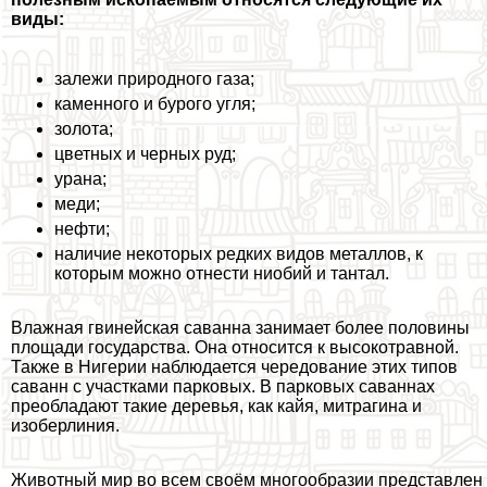
виды:
залежи природного газа;
каменного и бурого угля;
золота;
цветных и черных руд;
урана;
меди;
нефти;
наличие некоторых редких видов металлов, к
которым можно отнести ниобий и тантал.
Влажная гвинейская саванна занимает более половины
площади государства. Она относится к высокотравной.
Также в Нигерии наблюдается чередование этих типов
саванн с участками парковых. В парковых саваннах
преобладают такие деревья, как кайя, митрагина и
изоберлиния.
Животный мир во всем своём многообразии представлен