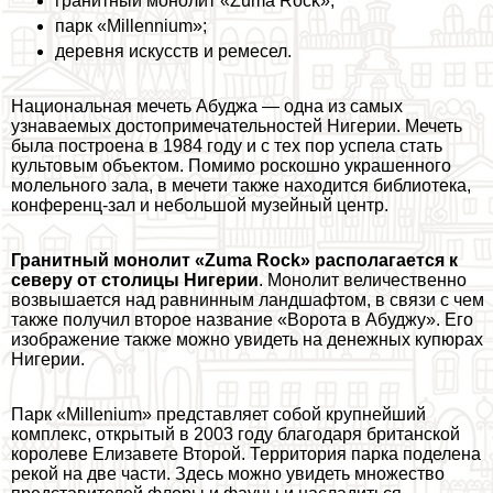
гранитный монолит «Zuma Rock»;
парк «Millennium»;
деревня искусств и ремесел.
Национальная мечеть Абуджа — одна из самых
узнаваемых достопримечательностей Нигерии. Мечеть
была построена в 1984 году и с тех пор успела стать
культовым объектом. Помимо роскошно украшенного
молельного зала, в мечети также находится библиотека,
конференц-зал и небольшой музейный центр.
Гранитный монолит «Zuma Rock» располагается к
северу от столицы Нигерии
. Монолит величественно
возвышается над равнинным ландшафтом, в связи с чем
также получил второе название «Ворота в Абуджу». Его
изображение также можно увидеть на денежных купюрах
Нигерии.
Парк «Millenium» представляет собой крупнейший
комплекс, открытый в 2003 году благодаря британской
королеве Елизавете Второй. Территория парка поделена
рекой на две части. Здесь можно увидеть множество