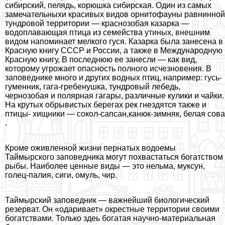
сибирский, пелядь, корюшка сибирская. Один из самых
замечательныхи красивых видов орнитофауны равнинной
тундровой территории — краснозобая казарка —
водоплавающая птица из семейства утиных, внешним
видом напоминает мелкого гуся. Казарка была занесена в
Красную книгу СССР и России, а также в Международную
Красную книгу, В последнюю ее занесли — как вид,
которому угрожает опасность полного исчезновения. В
заповеднике много и других водных птиц, например: гусь-
гуменник, гага-гребенушка, тундровый лебедь,
чернозобая и полярная гагары, различные кулики и чайки.
На крутых обрывистых берегах рек гнездятся также и
птицы- хищники — сокол-сапсан,канюк-зимняк, белая сова
.
Кроме оживленной жизни пернатых водоемы
Таймырского заповедника могут похвастаться богатством
рыбы. Наиболее ценные виды — это нельма, муксун,
голец-палия, сиги, омуль, чир.
Таймырский заповедник — важнейший биологический
резерват. Он «одаривает» окрестные территории своими
богатствами. Только здеь богатая научно-материальная