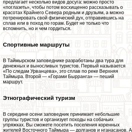
предлагает несколько видов досуга: можно просто
«поглазеть», чтобы потом восхищенно рассказывать о
красотах Крайнего Севера родным и друзьям, а можно
потренировать свой физический дух, отправившись на
сплав или в поход по горам. Будет не только что
вспомнить, но и чем гордиться.
Спортивные маршруты
В Таймырском заповеднике разработаны два тура для
денежных и выносливых туристов. Первый называется
«По следам Урванцева», это сплав по реке Верхняя
Таймыра. Второй — «Горами Бырранга» — пеший
маршрут.
Этнографический туризм
В середине осени заповедник принимает небольшие
группы туристов и организует походы на собачьих
упряжках. Вы сможете посетить поселения коренных
жителей Восточного Таймыра — долганов и нганасанов. А