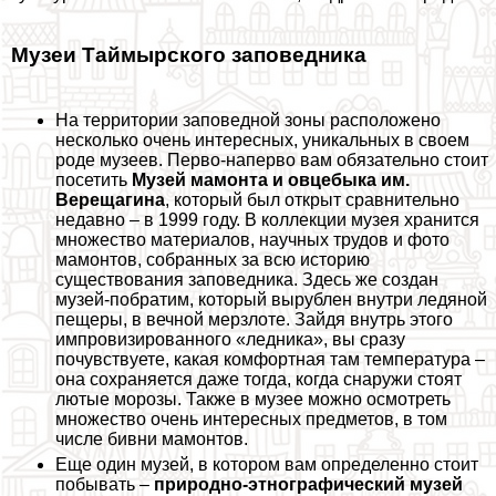
Музеи Таймырского заповедника
На территории заповедной зоны расположено
несколько очень интересных, уникальных в своем
роде музеев. Перво-наперво вам обязательно стоит
посетить
Музей мамонта и овцебыка им.
Верещагина
, который был открыт сравнительно
недавно – в 1999 году. В коллекции музея хранится
множество материалов, научных трудов и фото
мамонтов, собранных за всю историю
существования заповедника. Здесь же создан
музей-побратим, который вырублен внутри ледяной
пещеры, в вечной мерзлоте. Зайдя внутрь этого
импровизированного «ледника», вы сразу
почувствуете, какая комфортная там температура –
она сохраняется даже тогда, когда снаружи стоят
лютые морозы. Также в музее можно осмотреть
множество очень интересных предметов, в том
числе бивни мамонтов.
Еще один музей, в котором вам определенно стоит
побывать –
природно-этнографический музей