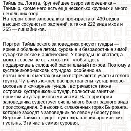
Таймыра, Логата. Крупнейшее озеро заповедника –
Таймыр, кроме него есть еще несколько крупных и много
небольших озер.
На территории заповедника произрастают 430 видов
высших сосудистых растений, а также 222 вида мхов и
265 — лишайников.
Портрет Таймырского заповедника рисуют тундры —
яркие и обильные летом, суровые и безрадостные зимой,
субарктические и арктические. У природы не хватает, а
может совсем не осталось сил , чтобы здесь
поддерживать сплошной растительный покров. Поэтому в
кустарниково-моховых тундрах, особенно на
возвышенных местах обычно встречаются участки голого
грунта. Чуть-чуть южнее распространены кустарниково-
моховые и кочкарные тундры, встречаются также
островки кустарниковых тундр, полностью занятые
ерником и кустарниковыми ивами. На территории
заповедника существует очень много болот разного вида
происхождения. В высоких, сглаженных горах Бырранга,
которые заходят в заповедник по левому берегу реки
Верхний Таймыр, существуют вкрапления арктических
пустынь. Эта часть самая суровая.