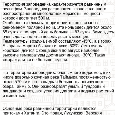
Территория заповедника хаpaктеризуется равнинным
рельефом. Заповедник расположен в зоне сплошного
распространения многолетней мерзлоты, мощность
которой достигает 500 м.
Особенности климата территории тесно связано с
феноменом полярной ночи. Эта ночь здесь длится около
65 суток, а полярный день больше — 83 суток. Зима здесь
очень долгая длится восемь-десять месяцев.
Температуры воздуха зимой составляют -45ºС, а в горах
Бырранга морозы бывают и ниже -60ºС. Лето очень
короткое, длится с конца июня по август, наиболее
высокие температуры достигают иногда +30ºС. Такая
«жара» длится не больше недели.
На территории заповедника очень много водоёмов, в их
числе довольно крупная река Таймыра протяжённостью
около 570 км и юго-западная большого арктического
озера Таймыр. Они разнообразят унылый тундровый
ландшафт и создают условия для жизни водных растений
и животных
Основные реки равнинной территории являются
притоками Хатанги. Это Новая, Лукунская, Верхняя