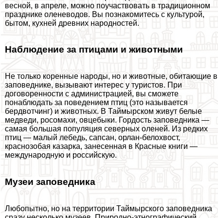
весной, в апреле, можно поучаствовать в традиционном
празднике оленеводов. Вы познакомитесь с культурой,
бытом, кухней древних народностей.
Наблюдение за птицами и животными
Не только коренные народы, но и животные, обитающие в
заповеднике, вызывают интерес у туристов. При
договоренности с администрацией, вы сможете
понаблюдать за поведением птиц (это называется
бердвотчинг) и животных. В Таймырском живут белые
медведи, росомахи, овцебыки. Гордость заповедника —
самая большая популяция северных оленей. Из редких
птиц — малый лебедь, сапсан, орлан-белохвост,
краснозобая казарка, занесенная в Красные книги —
международную и российскую.
Музеи заповедника
Любопытно, но на территории Таймырского заповедника
сразу несколько музеев. Природно-этнографический