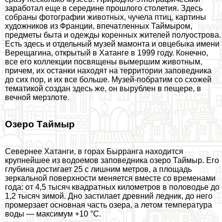
заработал еще в середине прошлого столетия. Здесь
собраны фотографии животных, чучела птиц, картины
художников из Франции, впечатленных Таймыром,
предметы быта и одежды коренных жителей полуострова.
Есть здесь и отдельный музей мамонта и овцебыка имени
Верещагина, открытый в Хатанге в 1999 году. Конечно,
все его коллекции посвящены вымершим животным,
причем, их останки находят на территории заповедника
до сих пор, и их все больше. Музей-побратим со схожей
тематикой создан здесь же, он вырублен в пещере, в
вечной мерзлоте.
Озеро Таймыр
Севернее Хатанги, в горах Бырранга находится
крупнейшее из водоемов заповедника озеро Таймыр. Его
глубина достигает 25 с лишним метров, а площадь
зеркальной поверхности меняется вместе со временами
года: от 4,5 тысяч квадратных километров в пoлoвoдье до
1,2 тысяч зимой. Дно застилает древний ледник, до него
промерзает основная часть озера, а летом температура
воды — максимум +10 °C.