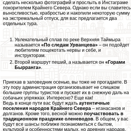
сделать несколько фотографий и прослыть в Инстаграме
покорителем Крайнего Севера. Однако если вы славитесь
выносливостью, храбростью и накопили некоторую сумму
на экстремальный отпуск, для вас предлагается два
отдельных тура.
Увлекательный сплав по реке Верхняя Таймыра
называется
«По следам Урванцева»
– он подойдет
любителям пощекотать нервы и себе, и
инструкторам.
Второй маршрут пеший, а называется он
«Горами
Бырранга»
.
Приехав в заповедник осенью, вы тоже не прогадаете. В
эту пору администрация организовывает не слишком
большие группы туристов и пускает их в снежную даль на
собачьих упряжках. Интересно? Еще как!
Ведь в конце пути вас будут ждать
аутентичные
поселения народов Крайнего Севера
– нганасанов и
долганов. Кроме того, весной можно
поучаствовать в
традиционном празднике оленеводов
. В общем, у вас
будут все шансы поближе познакомиться с бытом,
культурой и особенностями малых, но древних народов.