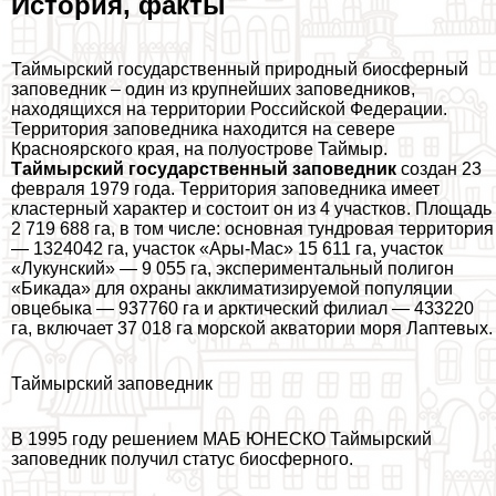
История, факты
Таймырский государственный природный биосферный
заповедник – один из крупнейших заповедников,
находящихся на территории Российской Федерации.
Территория заповедника находится на севере
Красноярского края, на полуострове Таймыр.
Таймырский государственный заповедник
создан 23
февраля 1979 года. Территория заповедника имеет
кластерный хаpaктер и состоит он из 4 участков. Площадь
2 719 688 га, в том числе: основная тундровая территория
— 1324042 га, участок «Ары-Мас» 15 611 га, участок
«Лукунский» — 9 055 га, экспериментальный полигон
«Бикада» для охраны акклиматизируемой популяции
овцебыка — 937760 га и арктический филиал — 433220
га, включает 37 018 га морской акватории моря Лаптевых.
Таймырский заповедник
В 1995 году решением МАБ ЮНЕСКО Таймырский
заповедник получил статус биосферного.