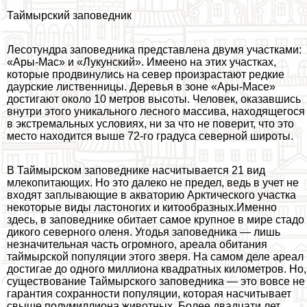
Таймырский заповедник
Лесотундра заповедника представлена двумя участками:
«Ары-Мас» и «Лукунский». Имеено на этих участках,
которые продвинулись на север произрастают редкие
даурские лиственницы. Деревья в зоне «Ары-Масе»
достигают около 10 метров высоты. Человек, оказавшись
внутри этого уникального лесного массива, находящегося
в экстремальных условиях, ни за что не поверит, что это
место находится выше 72-го градуса северной широты.
В Таймырском заповеднике насчитывается 21 вид
млекопитающих. Но это далеко не предел, ведь в учет не
входят заплывающие в акваторию Арктического участка
некоторые виды ластоногих и китообразных.Именно
здесь, в заповеднике обитает самое крупное в мире стадо
дикого северного оленя. Угодья заповедника — лишь
незначительная часть огромного, ареала обитания
таймырской популяции этого зверя. На самом деле ареал
достигае до одного миллиона квадратных километров. Но,
существование Таймырского заповедника — это вовсе не
гарантия сохранности популяции, которая насчитывает
свыше полумиллиона животных. Более двадцати лет