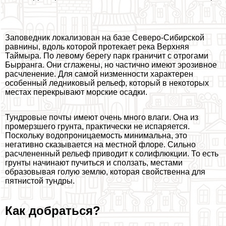
Заповедник локализован на базе Северо-Сибирской
равнины, вдоль которой протекает река Верхняя
Таймыра. По левому берегу парк граничит с отрогами
Бырранга. Они сглажены, но частично имеют эрозивное
расчлeнение. Для самой низменности хаpaктерен
особенный ледниковый рельеф, который в некоторых
местах перекрывают морские осадки.
Тундровые почты имеют очень много влаги. Она из
промерзшего грунта, пpaктически не испаряется.
Поскольку водопроницаемость минимальна, это
негативно сказывается на местной флоре. Сильно
расчлeненный рельеф приводит к солифлюкции. То есть
грунты начинают пучиться и сползать, местами
образовывая голую землю, которая свойственна для
пятнистой тундры.
Как добраться?