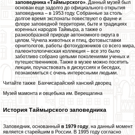
заповедника «Таймырского»
. Данный музей был
основан еще задолго до официального открытия
заповедника – в 1953 году. Собранные за столь
долгое время экспонаты повествуют о фауне и
флоре заповедной территории, быте и традициях
коренных народов Таймыра, а также о
разнообразной природе автономного округа в
целом. Чучела животных и птиц, фотовыставки
орнитологов, работы фотохудожников со всего мира,
палеонтологическая коллекция – все это было
заботливо собрано целыми поколениями ученых и
путешественников. Также в музее можно посетить
лекции, поучаствовать в дискуссиях и беседах,
познакомиться с очень интересными людьми.
Читайте также
Бахчисарайский ханский дворец
Музей мамонта и овцебыка им. Верещагина
История Таймырского заповедника
Заповедник, основанный
в 1979 году
, на данный момент
является старейшим в России. В 1995 году согласно