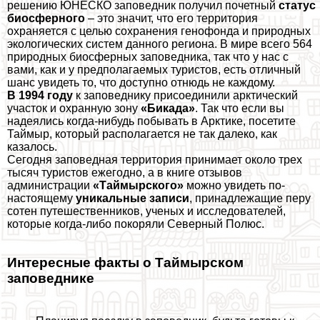
решению ЮНЕСКО заповедник получил почетный
статус
биосферного
– это значит, что его территория
охраняется с целью сохранения генофонда и природных
экологических систем данного региона. В мире всего 564
природных биосферных заповедника, так что у нас с
вами, как и у предполагаемых туристов, есть отличный
шанс увидеть то, что доступно отнюдь не каждому.
В 1994 году
к заповеднику присоединили арктический
участок и охранную зону
«Бикада»
. Так что если вы
надеялись когда-нибудь побывать в Арктике, посетите
Таймыр, который располагается не так далеко, как
казалось.
Сегодня заповедная территория принимает около трех
тысяч туристов ежегодно, а в книге отзывов
администрации
«Таймырского»
можно увидеть по-
настоящему
уникальные записи
, принадлежащие перу
сотен путешественников, ученых и исследователей,
которые когда-либо покоряли Северный Полюс.
Интересные факты о Таймырском
заповеднике