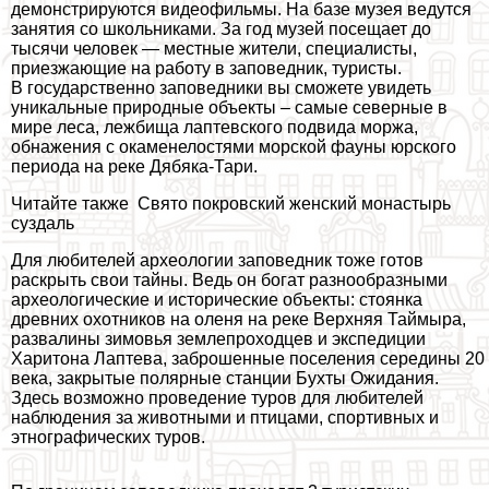
демонстрируются видеофильмы. На базе музея ведутся
занятия со школьниками. За год музей посещает до
тысячи человек — местные жители, специалисты,
приезжающие на работу в заповедник, туристы.
В государственно заповедники вы сможете увидеть
уникальные природные объекты – самые северные в
мире леса, лежбища лаптевского подвида моржа,
обнажения с окаменелостями морской фауны юрского
периода на реке Дябяка-Тари.
Читайте также
Свято покровский женский монастырь
суздаль
Для любителей археологии заповедник тоже готов
раскрыть свои тайны. Ведь он богат разнообразными
археологические и исторические объекты: стоянка
древних охотников на оленя на реке Верхняя Таймыра,
развалины зимовья землепроходцев и экспедиции
Харитона Лаптева, заброшенные поселения середины 20
века, закрытые полярные станции Бухты Ожидания.
Здесь возможно проведение туров для любителей
наблюдения за животными и птицами, спортивных и
этнографических туров.