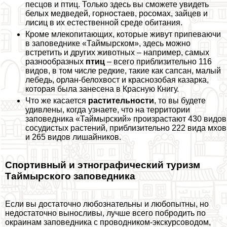
песцов и птиц. Только здесь вы сможете увидеть
белых медведей, горностаев, росомах, зайцев и
лисиц в их естественной среде обитания.
Кроме млекопитающих, которые живут припеваючи
в заповеднике «Таймырском», здесь можно
встретить и других животных – например, самых
разнообразных
птиц
– всего приблизительно 116
видов, в том числе редкие, такие как сапсан, малый
лебедь, орлан-белохвост и краснозобая казарка,
которая была занесена в Красную Книгу.
Что же касается
растительности
, то вы будете
удивлены, когда узнаете, что на территории
заповедника «Таймырский» произрастают 430 видов
сосудистых растений, приблизительно 222 вида мхов
и 265 видов лишайников.
Спортивный и этнографический туризм
Таймырского заповедника
Если вы достаточно любознательны и любопытны, но
недостаточно выносливы, лучше всего побродить по
окраинам заповедника с проводником-экскурсоводом,