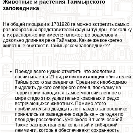
Животные и растения Таймырского
заповедника
На общей площади в 1781928 га можно встретить самых
разнообразных представителей фауны тундры, поскольку
в их распоряжении имеется множество водоемов и
довольно длинная река Таймыра. Какие же конкретно
животные обитают в Таймырском заповеднике?
Прежде всего нужно отметить, что зоологами
насчитывается 21 вид
млекопитающих
обитателей
Таймырского заповедника. Среди них необходимо
выделить дикого северного оленя, поскольку на
территории находится самое многочисленное в
мире стадо этих удивительно красивых и редко
встречающихся животных. Помимо этого
приблизительно двадцать лет назад в заповеднике
принялись за разведение овцебыка – сегодня по
площади расселилось уже около 8 тысяч особей.
Также распространены копытный и сибирский
лемминги, которые обеспечивают сохранность