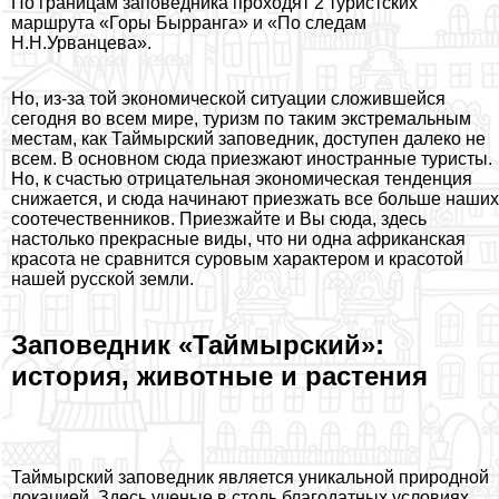
По границам заповедника проходят 2 туристских
маршрута «Горы Бырранга» и «По следам
Н.Н.Урванцева».
Но, из-за той экономической ситуации сложившейся
сегодня во всем мире, туризм по таким экстремальным
местам, как Таймырский заповедник, доступен далеко не
всем. В основном сюда приезжают иностранные туристы.
Но, к счастью отрицательная экономическая тенденция
снижается, и сюда начинают приезжать все больше наших
соотечественников. Приезжайте и Вы сюда, здесь
настолько прекрасные виды, что ни одна африканская
красота не сравнится суровым хаpaктером и красотой
нашей русской земли.
Заповедник «Таймырский»:
история, животные и растения
Таймырский заповедник является уникальной природной
локацией. Здесь ученые в столь благодатных условиях