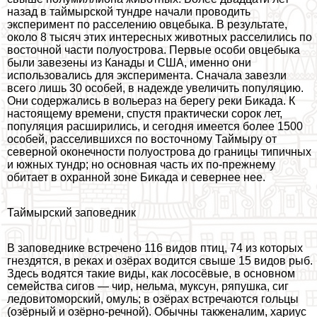
назад в таймырской тундре начали проводить
эксперимент по расселению овцебыка. В результате,
около 8 тысяч этих интересных животных расселились по
восточной части полуострова. Первые особи овцебыка
были завезены из Канады и США, именно они
использовались для эксперимента. Сначала завезли
всего лишь 30 особей, в надежде увеличить популяцию.
Они содержались в вольераз на берегу реки Бикада. К
настоящему времени, спустя пpaктически сорок лет,
популяция расширились, и сегодня имеется более 1500
особей, расселившихся по восточному Таймыру от
северной оконечности полуострова до границы типичных
и южных тундр; но основная часть их по-прежнему
обитает в охранной зоне Бикада и севернее нее.
Таймырский заповедник
В заповеднике встречено 116 видов птиц, 74 из которых
гнездятся, в реках и озёрах водится свыше 15 видов рыб.
Здесь водятся такие виды, как лососёвые, в основном
семейства сигов — чир, нельма, муксун, ряпушка, сиг
ледовитоморский, омуль; в озёрах встречаются гольцы
(озёрный и озёрно-речной). Обычны такженалим, хариус