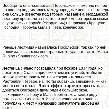
Вообще-то она называлась Посольской — именно по ней
во дворец поднимались международные послы, но теперь
она больше известна под вторым названием. Иорданской
лестницу прозвали за то, что по ней императорская семья
спускалась к проруби («Иордани») на праздник Крещения
Господня. Прорубь была в Неве, конечно же.
Раньше лестница называлась Посольской, так как по ней
поднимались послы иностранных государств. Фото: Marco
Rubino / Shutterstock.com
Лестница сильно пострадала при пожаре 1837 года, но
архитектор Стасов приложил немало усилий, чтобы не
только восстановить её, но и сохранить замысел
Растрелли. Первое, на что ты обратишь внимание, — как
много света в зале. Этого эффекта архитекторы смогли
добиться благодаря двум рядам больших окон,
выходящих на Неву и Малый эрмитаж, а также ряду
ложных окон из зеркал. Из-за освещения это одно из
популряных мест у желающих запечатлеть дворец на
фото.