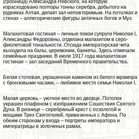
(гробница) Александра Невского, на которую
израсходовано полторы тонны серебра, добытого на
рудниках Алтая, делает зал неповторимым. На потолках и
стенах – аллегорические фигуры античных богов и Муз.
Малахитовая гостиная – личные покои супруги Николая I,
Александры Федоровны, отделана малахитом в серо-
фиолетовой тональности. Отсюда императорская чета
выходила на балы, церемонии, банкеты. Здесь отмечали
семейные праздники. В июле 1917 года малахитовая
гостиная – зал заседаний Временного правительства.
Белая столовая, украшенная камином из белого мрамора
с бронзовыми часами, – любимое место семьи Николая I.
Малая церковь – уютное место во дворце. Потолок
украшен плафоном с изображением Сошествия Святого
Духа. В ризнице – серебряный крест с позолотой и
мощами Трех Святителей, привезенных с Афона. По
обеим сторонам у входа – портреты императора и
императрицы в золоченых рамах.