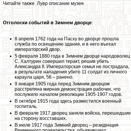
Читайте также
Лувр описание музея
Отголоски событий в Зимнем дворце
:
8 апреля 1762 года на Пасху во дворце прошла
служба по освещению здания, и в него въехал
императорский двор.
5 февраля 1880 года в Зимнем дворце народоволец
С. Халтурин совершил теpaкт, решив убить
Александра II. Императорская семья не пострадала,
в результате нападения убито 11 солдат из личного
караула царя, 56 – ранено.
9 января 1905 года перед Зимним дворцом
расстреляна мирная демонстрация рабочих, что
послужило началом революции 1905-1907 годов.
В октябре 1915 года здесь разместился военный
госпиталь.
В феврале 1917 дворец заняли войска, перешедшие
на сторону восставших.
В июле 1917 года Зимний дворец – резиденция
Временного правительства, объявившего