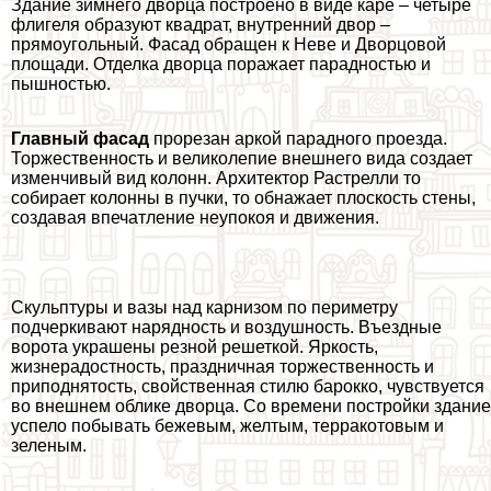
Здание зимнего дворца построено в виде каре – четыре
флигеля образуют квадрат, внутренний двор –
прямоугольный. Фасад обращен к Неве и Дворцовой
площади. Отделка дворца поражает парадностью и
пышностью.
Главный фасад
прорезан аркой парадного проезда.
Торжественность и великолепие внешнего вида создает
изменчивый вид колонн. Архитектор Растрелли то
собирает колонны в пучки, то обнажает плоскость стены,
создавая впечатление неупокоя и движения.
Скульптуры и вазы над карнизом по периметру
подчеркивают нарядность и воздушность. Въездные
ворота украшены резной решеткой. Яркость,
жизнерадостность, праздничная торжественность и
приподнятость, свойственная стилю барокко, чувствуется
во внешнем облике дворца. Со времени постройки здание
успело побывать бежевым, желтым, терpaкотовым и
зеленым.