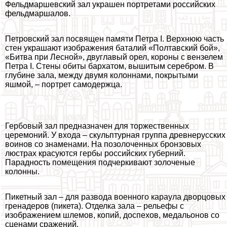
Фельдмаршевский зал украшен портретами российских
фельдмаршалов.
Петровский зал посвящен памяти Петра I. Верхнюю часть
стен украшают изображения баталий «Полтавский бой»,
«Битва при Лесной», двуглавый орел, короны с вензелем
Петра I. Стены обиты бархатом, вышитым серебром. В
глубине зала, между двумя колоннами, покрытыми
яшмой, – портрет самодержца.
Гербовый зал предназначен для торжественных
церемоний. У входа – скульптурная группа древнерусских
воинов со знаменами. На позолоченных бронзовых
люстрах красуются гербы российских губерний.
Парадность помещения подчеркивают золоченые
колонны.
Пикетный зал – для развода военного караула дворцовых
гренадеров (пикета). Отделка зала – рельефы с
изображением шлемов, копий, доспехов, медальонов со
сценами сражений.