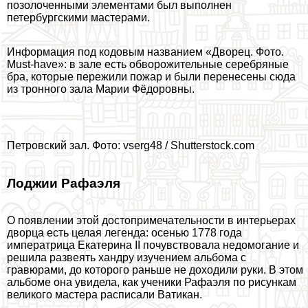
позолоченными элементами был выполнен
петербургскими мастерами.
Информация под кодовым названием «Дворец. Фото.
Must-have»: в зале есть обворожительные серебряные
бра, которые пережили пожар и были перенесены сюда
из тронного зала Марии Фёдоровны.
Петровский зал. Фото: vserg48 / Shutterstock.com
Лоджии Рафаэля
О появлении этой достопримечательности в интерьерах
дворца есть целая легенда: осенью 1778 года
императрица Екатерина II почувствовала недомогание и
решила развеять хандру изучением альбома с
гравюрами, до которого раньше не доходили руки. В этом
альбоме она увидела, как ученики Рафаэля по рисункам
великого мастера расписали Ватикан.