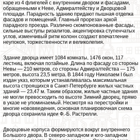
каре из 4 флигелей с внутренним двором и фасадами,
обращенными к Неве, Адмиралтейству и Дворцовой
площади. Парадность зданию придают пышная отделка
фасадов и помещений. Главный прорезан аркой
парадного проезда. Различно скомпонованные фасады,
сильные выступы ризалитов, акцентировка ступенчатых
углов, изменчивый ритм колонн создают впечатление
неупокоя, торжественности и великолепия.
Здание дворца имеет 1084 комнаты, 1476 окон, 117
лестниц, включая потайные. Длина по фасаду со стороны
Невы — 210 метров, со стороны Адмиралтейства — 175
метров, высота 23,5 метра. В 1844 году Николаем I был
издан указ, которым устанавливалась максимальная
высота строящихся в Санкт-Петербурге жилых частных
зданий — 23,47 м. Таким образом, жилые частные здания
не могли превосходить по высоте Зимний дворец, прямо
в указе не упоминаемый. Несмотря на перестройки и
многие нововведения, основная планировочная схема
дворца сохранила идеи Ф.-Б. Растрелли.
Дворцовые корпуса формируются вокруг внутреннего
Большого двора. В северо-западном и юго-западном