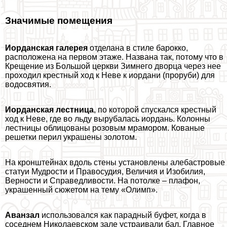
Значимые помещения
Иорданская галерея
отделана в стиле барокко,
расположена на первом этаже. Названа так, потому что в
Крещение из Большой церкви Зимнего дворца через нее
проходил крестный ход к Неве к иордани (проруби) для
водосвятия.
Иорданская лестница
, по которой спускался крестный
ход к Неве, где во льду вырубалась иордань. Колонны
лестницы облицованы розовым мрамором. Кованые
решетки перил украшены золотом.
На кронштейнах вдоль стены установлены алебастровые
статуи Мудрости и Правосудия, Величия и Изобилия,
Верности и Справедливости. На потолке – плафон,
украшенный сюжетом на тему «Олимп».
Аванзал
использовался как парадный буфет, когда в
соседнем Николаевском зале устраивали бал. Главное