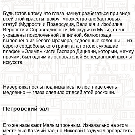
Будь готов к тому, что глаза начнут разбегаться при виде
всей этой красоты: вокруг множество алебастровых
статуй (Мудрости и Правосудия, Величия и Изобилия,
Верности и Справедливости, Меркурия и Музы); cтены
украшены позолоченной лепниной, балюстрада
выполнена из белого мрамора, сдвоенные колонны — из
серого сердобольского гранита, а потолок украшает
плафон «Олимп» кисти Гаспаро Дициани, который, между
прочим, был одним из основателей Венецианской школы
искусств.
Наверняка послы поднимались по лестнице очень
медленно — глаза слепило от всей этой роскоши.
Петровский зал
Его же называют Малым тронным. Изначально на этом
месте был Казачий зал, но Николай I задумал превратить