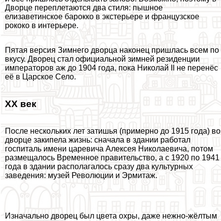
Дворце переплетаются два стиля: пышное
елизаветинское барокко в экстерьере и французское
рококо в интерьере.
Пятая версия Зимнего дворца наконец пришлась всем по
вкусу. Дворец стал официальной зимней резиденции
императоров аж до 1904 года, пока Николай II не перенёс
её в Царское Село.
XX век
После нескольких лет затишья (примерно до 1915 года) во
дворце закипела жизнь: сначала в здании работал
госпиталь имени царевича Алексея Николаевича, потом
размещалось Временное правительство, а с 1920 по 1941
года в здании располагалось сразу два культурных
заведения: музей Революции и Эрмитаж.
Изначально дворец был цвета охры, даже нежно-жёлтым