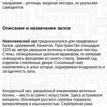
украшение – ротонда, ажурная беседка, из уральских
самоцветов.
Описание и назначение залов
Николаевский зал
предназначался для придворных
балов, церемоний, банкетов. Прострaнcтво площадью
1103 кв. метра украшали колонны и изящные люстры.
Стены, облицованные цветным мрамором, по вечерам
освещались фонарями из синего стекла. Зимний сад
отделяли стеклянные двери. Солнечный свет,
преломляясь в алых шторах, подчеркивал воздушность и
загадочность зала.
Концертный зал, украшенный изваяниями античных
богинь, – место встречи с искусством. Здесь устраивали
концерты. Коллекция русского серебра поражала
великолепием и изысканностью. Серебряная paка