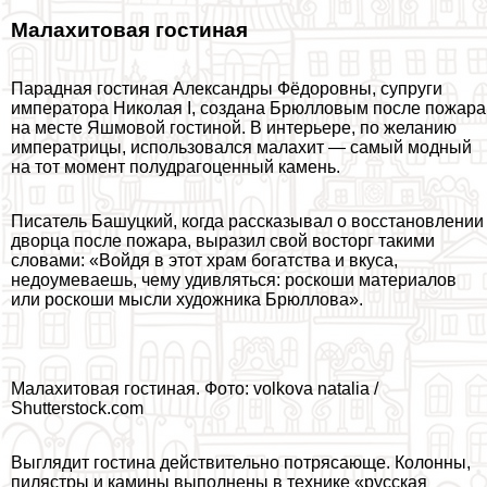
Малахитовая гостиная
Парадная гостиная Александры Фёдоровны, супруги
императора Николая I, создана Брюлловым после пожара
на месте Яшмовой гостиной. В интерьере, по желанию
императрицы, использовался малахит — самый модный
на тот момент полудрагоценный камень.
Писатель Башуцкий, когда рассказывал о восстановлении
дворца после пожара, выразил свой восторг такими
словами: «Войдя в этот храм богатства и вкуса,
недоумеваешь, чему удивляться: роскоши материалов
или роскоши мысли художника Брюллова».
Малахитовая гостиная. Фото: volkova natalia /
Shutterstock.com
Выглядит гостина действительно потрясающе. Колонны,
пилястры и камины выполнены в технике «русская