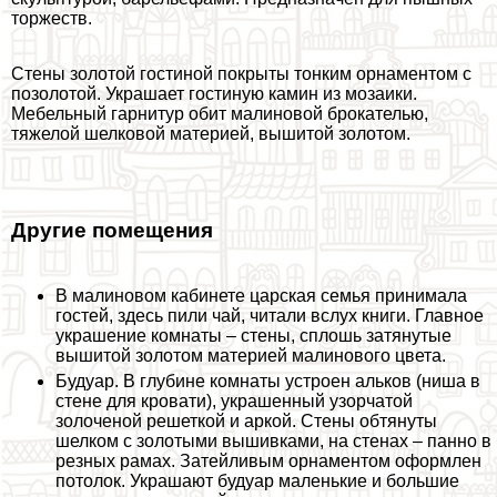
торжеств.
Стены золотой гостиной покрыты тонким орнаментом с
позолотой. Украшает гостиную камин из мозаики.
Мебельный гарнитур обит малиновой брокателью,
тяжелой шелковой материей, вышитой золотом.
Другие помещения
В малиновом кабинете царская семья принимала
гостей, здесь пили чай, читали вслух книги. Главное
украшение комнаты – стены, сплошь затянутые
вышитой золотом материей малинового цвета.
Будуар. В глубине комнаты устроен альков (ниша в
стене для кровати), украшенный узорчатой
золоченой решеткой и аркой. Стены обтянуты
шелком с золотыми вышивками, на стенах – панно в
резных рамах. Затейливым орнаментом оформлен
потолок. Украшают будуар маленькие и большие