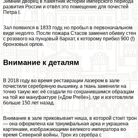
Зимний дворец в памятник истории имперского периода
развития России и отвёл это помещение для почестей
Петра I.
Зал появился в 1833 году, но пробыл в первоначальном
виде недолго. После пожара Стасов заменил обивку стен
с розового на пунцовый бархат, к которому прибил 900 (!)
бронзовых орлов.
Внимание к деталям
В 2018 году во время реставрации лазером в зале
почистили серебряную вышивку, а ткань заменили на
точно такую же: её создали по сохранившимся образцам
на той же мануфактуре («Дом Prelle»), где и изготовляли
больше 150 лет назад.
Внимание в зале приковывает ниша, в которой стоит трон
— она оформлена как триумфальная арка и украшена
картинами, изображающими великого императора во
время Северной войны. Трон из серебра с