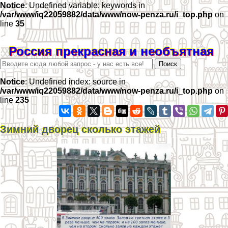
Notice
: Undefined variable: keywords in
/var/www/iq22059882/data/www/now-penza.ru/i_top.php
on
line
35
Россия прекрасная и необъятная
Notice
: Undefined index: source in
/var/www/iq22059882/data/www/now-penza.ru/i_top.php
on
line
235
Зимний дворец сколько этажей