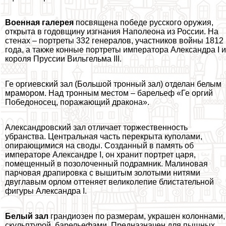
Военная галерея
посвящена победе русского оружия,
открыта в годовщину изгнания Наполеона из России. На
стенах – портреты 332 генералов, участников войны 1812
года, а также конные портреты императора Александра I и
короля Пруссии Вильгельма III.
Ге opгиевский зал (Большой тронный зал) отделан белым
мрамором. Над тронным местом – барельеф «Ге opгий
Победоносец, поражающий дpaкона».
Александровский зал отличает торжественность
убранства. Центральная часть перекрыта куполами,
опирающимися на своды. Созданный в память об
императоре Александре I, он хранит портрет царя,
помещенный в позолоченный подрамник. Малиновая
парчовая драпировка с вышитым золотыми нитями
двуглавым орлом оттеняет великолепие блистательной
фигуры Александра I.
Белый зал
грандиозен по размерам, украшен колоннами,
скульптурой, барельефами. Предназначен для пышных