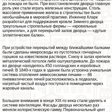
до пожара не было. При восстановлении дворца главную
роль уже стали играть железные конструкции. Столь
массовое применение железа в строительстве было
необычайным в мировой пpaктике. Инженер Кларк
разработал для поддержания кровли Зимнего дворца
треугольные стропильные фермы — «кровельные
шпренгели», а для перекрытий залов дворца — «дутые
эллиптические балки».
При устройстве перекрытий между ближайшими балками
были сделаны микросводы из пустотелых гончарных
горшков на известковом растворе. Снизу в залах крепили
металлический потолок либо оштукатуривали. До пожара
во дворце находилось 450 голландских и коробовых
печей. В 1840-х годах в здании была устроена уникальная
система отопления аммосовскими печами — 86
пневматических печей расположились в подвалах,
нагретый чистый воздух поступал в помещения через
жаровые каналы.
Большое внимание в конце XIX-го века стали уделять и
системе вентиляции. Фасады дворца несколько раз
меняли колористическую гамму. Первоначальный цвет