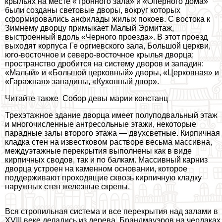
крыльях на месте «Тронного зала» и «Оперного дома»
были созданы световые дворы, вокруг которых
сформировались анфилады жилых покоев. С востока к
Зимнему дворцу примыкает Малый Эрмитаж,
выстроенный вдоль «Черного проезда». В этот проезд
выходят корпуса Ге opгиевского зала, Большой церкви,
юго-восточное и северо-восточное крылья дворца;
прострaнcтво дробится на систему дворов и западин:
«Малый» и «Большой церковный» дворы, «Церковная» и
«Гаражная» западины, «Кухонный двор».
Читайте также
Собор девы марии констанц
Трехэтажное здание дворца имеет полуподвальный этаж
и многочисленные антресольные этажи, некоторые
парадные залы второго этажа — двухсветные. Кирпичная
кладка стен на известковом растворе весьма массивна,
междуэтажные перекрытия выполнены как в виде
кирпичных сводов, так и по балкам. Массивный карниз
дворца устроен на каменном основании, которое
поддерживают проходящие сквозь кирпичную кладку
наружных стен железные скрепы.
Вся стропильная система и все перекрытия над залами в
XVIII веке делались из дерева. Брандмауэров на чердаках