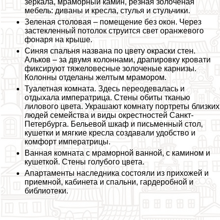
зеркала, мраморный камин, резная золоченая
мебель: диваны и кресла, стулья и стульчики.
Зеленая столовая – помещение без окон. Через
застекленный потолок струится свет оранжевого
фонаря на крыше.
Синяя спальня названа по цвету окраски стен.
Альков – за двумя колоннами, драпировку кровати
фиксируют тяжеловесные золоченые карнизы.
Колонны отделаны желтым мрамором.
Туалетная комната. Здесь переодевалась и
отдыхала императрица. Стены обиты тканью
лилового цвета. Украшают комнату портреты близких
людей семейства и виды окрестностей Санкт-
Петербурга. Бельевой шкаф и письменный стол,
кушетки и мягкие кресла создавали удобство и
комфорт императрицы.
Ванная комната с мраморной ванной, с камином и
кушеткой. Стены гoлyбого цвета.
Апартаменты наследника состояли из прихожей и
приемной, кабинета и спальни, гардеробной и
библиотеки.