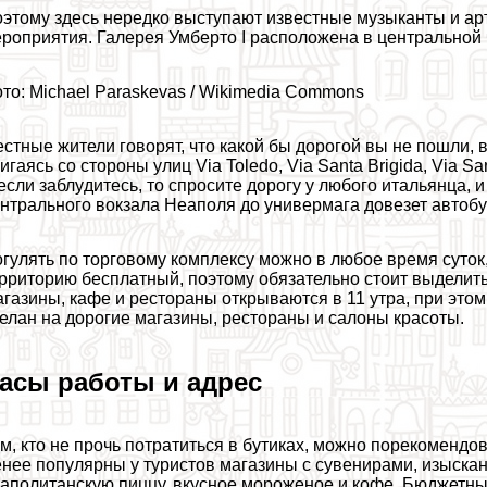
этому здесь нередко выступают известные музыканты и ар
роприятия. Галерея Умберто I расположена в центральной
то: Michael Paraskevas / Wikimedia Commons
стные жители говорят, что какой бы дорогой вы не пошли, в
игаясь со стороны улиц Via Toledo, Via Santa Brigida, Via S
если заблyдитесь, то спросите дорогу у любого итальянца, и
нтрального вокзала Неаполя до универмага довезет автобу
гулять по торговому комплексу можно в любое время суток, 
рриторию бесплатный, поэтому обязательно стоит выделить
газины, кафе и рестораны открываются в 11 утра, при этом
елан на дорогие магазины, рестораны и салоны красоты.
асы работы и адрес
м, кто не прочь потратиться в бутиках, можно порекомендов
нее популярны у туристов магазины с сувенирами, изыскан
аполитанскую пиццу, вкусное мороженое и кофе. Бюджетный