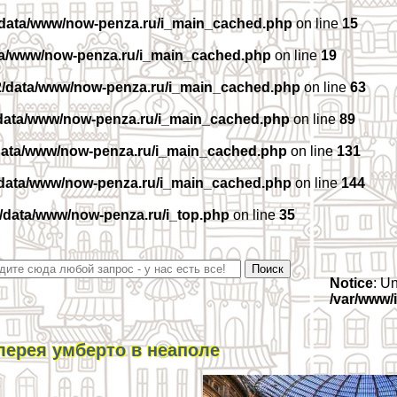
/data/www/now-penza.ru/i_main_cached.php
on line
15
ta/www/now-penza.ru/i_main_cached.php
on line
19
2/data/www/now-penza.ru/i_main_cached.php
on line
63
data/www/now-penza.ru/i_main_cached.php
on line
89
data/www/now-penza.ru/i_main_cached.php
on line
131
/data/www/now-penza.ru/i_main_cached.php
on line
144
/data/www/now-penza.ru/i_top.php
on line
35
Notice
: U
/var/www/
лерея умберто в неаполе