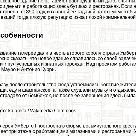
скошное здание не оставляет равнодушными даже опытных 
ои деньги в работающих здесь бутиках и ресторанах. Если 
строена в 1890 году, и главной ее задачей на тот момент 
евший тогда плохую репутацию из-за плохой криминальной 
собенности
звание галерее дали в честь второго короля страны Умбер
жно сказать, что новое здание справилось со своей задач
итянул успешных и знатных горожан. Над проектом работа
 Мауро и Антонио Курри.
азу после строительства сюда устремились богатые жители
щи, еду и шампанское, а также слушали музыку и отдыхали
страдало от бомбежек, но после ее завершения здесь был
то: kalamita / Wikimedia Commons
лерея Умберто I построена в форме восьмиугольного крест
еет три этажа с работающими магазинами и ресторанами. 