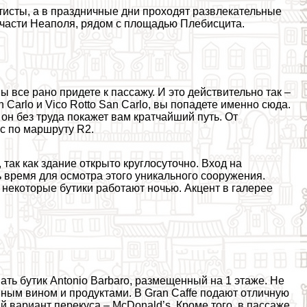
тисты, а в праздничные дни проходят развлекательные
 части Неаполя, рядом с площадью Плебисцита.
ы все рано придете к пассажу. И это действительно так –
an Carlo и Vico Rotto San Carlo, вы попадете именно сюда.
 он без труда покажет вам кратчайший путь. От
с по маршруту R2.
так как здание открыто круглосуточно. Вход на
 время для осмотра этого уникального сооружения.
 некоторые бутики работают ночью. Акцент в галерее
ать бутик Antonio Barbaro, размещенный на 1 этаже. Не
ным вином и продуктами. В Gran Caffe подают отличную
 вариант перекуса – McDonald’s. Кроме того, в пассаже