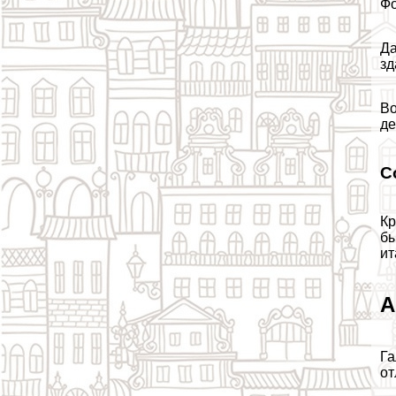
Фо
Да
зд
Во
де
С
Кр
бы
ит
А
Га
от