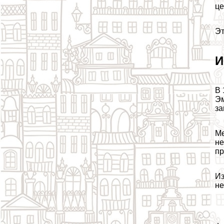
це
Эт
И
В 
Эм
за
Ме
нe
пр
Из
не