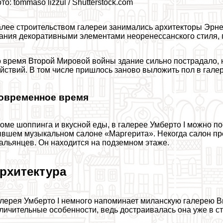
то: tommaso lizzul / Shutterstock.com
лее строительством галереи занимались архитекторы Эрне
ания декоративными элементами неоренессанского стиля, 
 время Второй Мировой войны здание сильно пострадало, 
йствий. В том числе пришлось заново выложить пол в галер
овременное время
оме шоппинга и вкусной еды, в галерее Умберто I можно 
вшем музыкальном салоне «Маргерита». Некогда салон пр
альянцев. Он находится на подземном этаже.
рхитектура
лерея Умберто I немного напоминает миланскую галерею Ви
личительные особенности, ведь достраивалась она уже в с