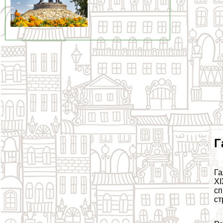
Г
Га
XI
сп
ст