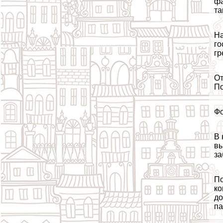
фа
та
На
го
гр
От
По
Фо
В 
вы
за
По
ко
до
па