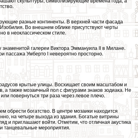
рашают скульптуры, символизирующие времена года, а
тство.
ирующие разные континенты. В верхней части фасада
и Изобилия. Во внешнем облике присутствуют черты
ено в неоклассическом стиле.
 знаменитой галереи Виктора Эммануила II в Милане.
три пассажа Умберто I невероятно просторно.
 градусов крытые улицы. Восхищает своим масштабом и
, а также мозаичный пол с фигурами знаков зодиака. Не
 или повернуться три раза через левое плечо.
ем обрести богатство. В центре мозаики находится
енно, на четыре выхода из здания. Богатые витрины
ляд и приглашают войти. Отметим, что отличная акустика
 и танцевальные мероприятия.