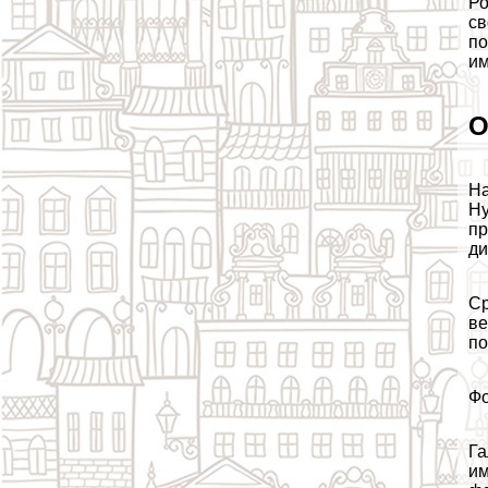
Ро
св
по
им
О
На
Ну
пр
ди
Ср
ве
по
Фо
Га
им