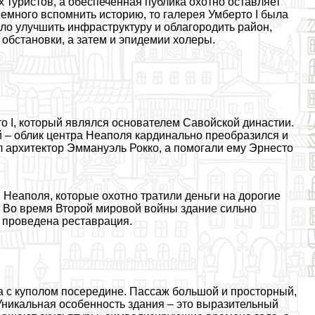
туристов, а обеспеченная публика охотно оставляет
немного вспомнить историю, то галерея Умберто I была
было улучшить инфраструктуру и облагородить район,
обстановки, а затем и эпидемии холеры.
то I, который являлся основателем Савойской династии.
ей – облик центра Неаполя кардинально преобразился и
л архитектор Эммануэль Рокко, а помогали ему Эрнесто
 Неаполя, которые охотно тратили деньги на дорогие
. Во время Второй мировой войны здание сильно
а проведена реставрация.
а с куполом посередине. Пассаж большой и просторный,
Уникальная особенность здания – это выразительный