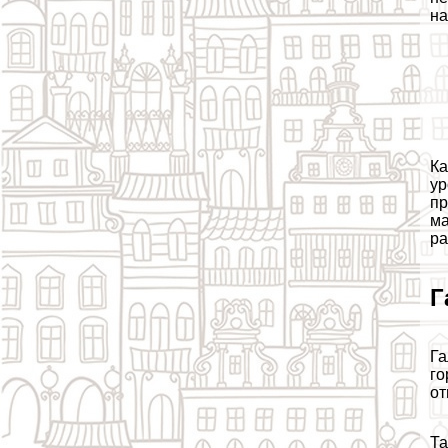
на
Ка
ур
пр
ма
ра
Г
Га
го
от
Та