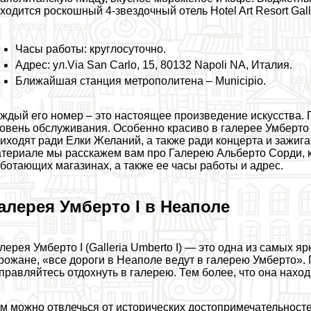
ходится роскошный 4-звездочный отель Hotel Art Resort Gall
Часы работы: круглосуточно.
Адрес: ул.Via San Carlo, 15, 80132 Napoli NA, Италия.
Ближайшая станция метрополитена – Municipio.
ждый его номер – это настоящее произведение искусства.
овень обслуживания. Особенно красиво в галерее Умберто 
иходят ради Елки Желаний, а также ради концерта и зажи
териале мы расскажем вам про Галерею Альберто Сорди, к
ботающих магазинах, а также ее часы работы и адрес.
алерея Умберто I в Неаполе
лерея Умберто I (Galleria Umberto I) — это одна из самых 
рожане, «все дороги в Неаполе ведут в галерею Умберто».
правляйтесь отдохнуть в галерею. Тем более, что она нахо
м можно отвлечься от исторических достопримечательносте