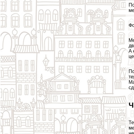
По
ме
Фо
Ме
дв
А 
це
По
те
Ма
сд
Ч
Те
ме
не