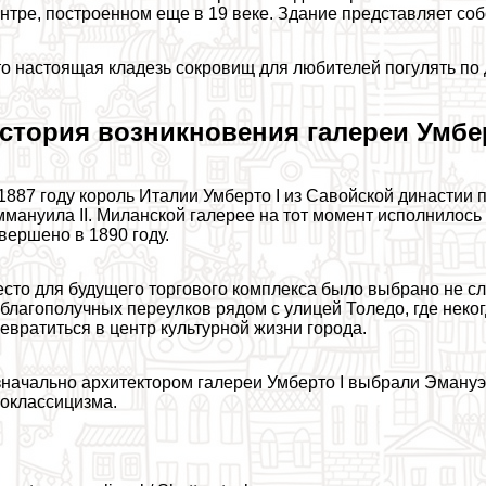
нтре, построенном еще в 19 веке. Здание представляет соб
о настоящая кладезь сокровищ для любителей погулять по 
стория возникновения галереи Умбер
1887 году король Италии Умберто I из Савойской династии 
мануила II. Миланской галерее на тот момент исполнилось 
вершено в 1890 году.
сто для будущего торгового комплекса было выбрано не сл
благополучных переулков рядом с улицей Толедо, где нек
евратиться в центр культурной жизни города.
начально архитектором галереи Умберто I выбрали Эмануэл
оклассицизма.