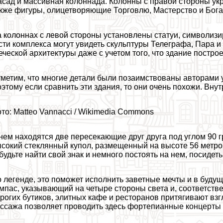
сад и массивная колоннада. Колонны с правой стороны ук
кже фигуры, олицетворяющие Торговлю, Мастерство и Бога
 колоннах с левой стороны установлены статуи, символиз
сти комплекса могут увидеть скульптуры Телеграфа, Пара 
еческой архитектуры даже с учетом того, что здание постро
метим, что многие детали были позаимствованы авторами у
этому если сравнить эти здания, то они очень похожи. Вну
то: Matteo Vannacci / Wikimedia Commons
нем находятся две пересекающие друг друга под углом 90
сокий стеклянный купол, размещенный на высоте 56 метров
будьте найти свой знак и немного постоять на нем, посидеть
 легенде, это поможет исполнить заветные мечты и в будущ
мпас, указывающий на четыре стороны света и, соответств
рогих бутиков, элитных кафе и ресторанов притягивают взг
ссажа позволяет проводить здесь фортепианные концерты