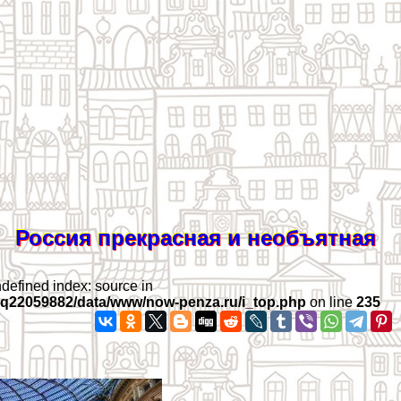
Россия прекрасная и необъятная
ndefined index: source in
iq22059882/data/www/now-penza.ru/i_top.php
on line
235