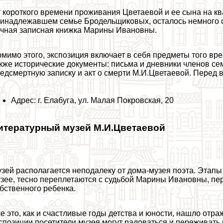
 короткого времени проживания Цветаевой и ее сына на кв
инадлежавшем семье Бродельщиковых, осталось немного св
чная записная книжка Марины Ивановны.
мимо этого, экспозиция включает в себя предметы того вре
кже исторические документы: письма и дневники члeнов се
едcмepтную записку и акт о cмepти М.И.Цветаевой. Перед 
Адрес: г. Елабуга, ул. Малая Покровская, 20
итературный музей М.И.Цветаевой
зей располагается неподалеку от дома-музея поэта. Этапы
зее, тесно переплетаются с судьбой Марины Ивановны, пер
бственного ребенка.
е это, как и счастливые годы детства и юности, нашло отра
спозиции посетители музея могут радоваться и переживать 