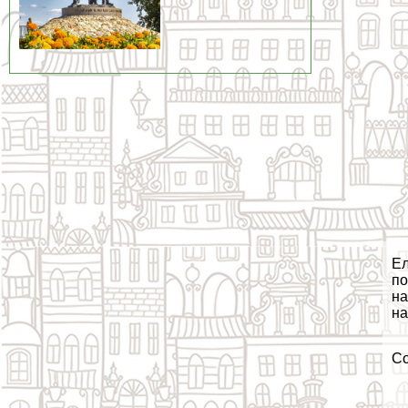
Ел
по
на
на
С