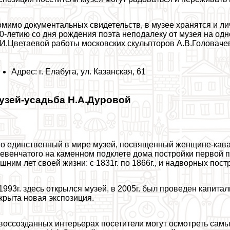
мимо документальных свидетельств, в музее хранятся и лич
0-летию со дня рождения поэта неподалеку от музея на о
И.Цветаевой работы московских скульпторов А.В.Головачев
Адрес: г. Елабуга, ул. Казанская, 61
узей-усадьба Н.А.Дуровой
о единственный в мире музей, посвященный женщине-кавал
евенчатого на каменном подклете дома постройки первой п
шним лет своей жизни: с 1831г. по 1866г., и надворных пост
1993г. здесь открылся музей, в 2005г. был проведен капит
крыта новая экспозиция.
воссозданных интерьерах посетители могут осмотреть сам