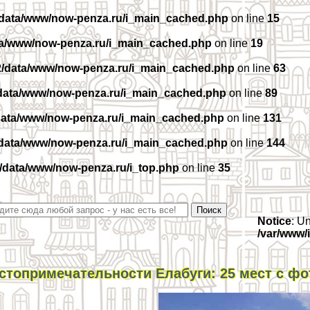
/data/www/now-penza.ru/i_main_cached.php
on line
15
ta/www/now-penza.ru/i_main_cached.php
on line
19
2/data/www/now-penza.ru/i_main_cached.php
on line
63
data/www/now-penza.ru/i_main_cached.php
on line
89
data/www/now-penza.ru/i_main_cached.php
on line
131
/data/www/now-penza.ru/i_main_cached.php
on line
144
/data/www/now-penza.ru/i_top.php
on line
35
Notice
: U
/var/www/
стопримечательности Елабуги: 25 мест с фо