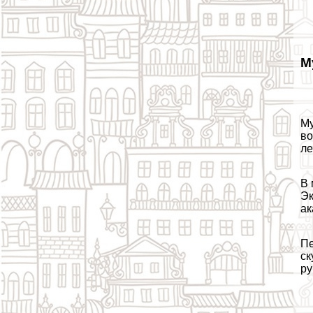
М
Му
во
ле
В 
Эк
ак
Пе
ск
ру