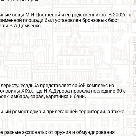
ные вещи М.И.Цветаевой и ее родственников. В 2002г., к
дноименной площади был установлен бронзовых бюcт
а и В.А.Демченко.
еристу. Усадьба представляет собой комплекс из
оловины XIXв., где Н.А.Дурова провела последние 30 с
роек: амбара, сарая, каретника и бани.
альный ремонт дома и прилегающей территории, а также
ые разные экспонаты: от оружия и обмундирования