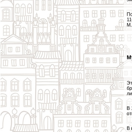
По
11
М.
М
Эт
бр
ли
В 
от
В 