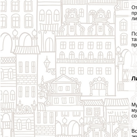
От
пр
ли
По
та
пр
Л
Му
му
со
Вс
эк