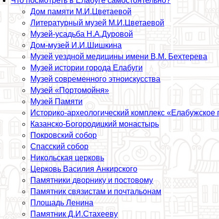
Что посмотреть в Елабуге самостоятельно?
Дом памяти М.И.Цветаевой
Литературный музей М.И.Цветаевой
Музей-усадьба Н.А.Дуровой
Дом-музей И.И.Шишкина
Музей уездной медицины имени В.М. Бехтерева
Музей истории города Елабуги
Музей современного этноискусства
Музей «Портомойня»
Музей Памяти
Историко-археологический комплекс «Елабужское
Казанско-Богородицкий монастырь
Покровский собор
Спасский собор
Никольская церковь
Церковь Василия Анкирского
Памятники дворнику и постовому
Памятник связистам и почтальонам
Площадь Ленина
Памятник Д.И.Стахееву