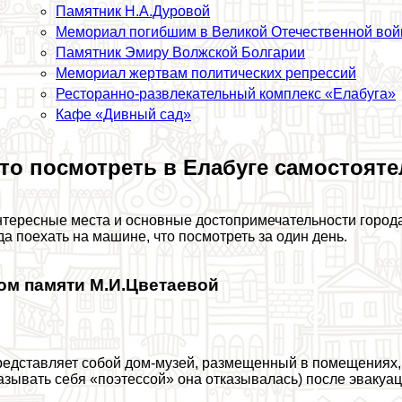
Памятник Н.А.Дуровой
Мемориал погибшим в Великой Отечественной вой
Памятник Эмиру Волжской Болгарии
Мемориал жертвам политических репрессий
Ресторанно-развлекательный комплекс «Елабуга»
Кафе «Дивный сад»
то посмотреть в Елабуге самостоят
тересные места и основные достопримечательности города 
да поехать на машине, что посмотреть за один день.
ом памяти М.И.Цветаевой
едставляет собой дом-музей, размещенный в помещениях, 
азывать себя «поэтессой» она отказывалась) после эвакуа