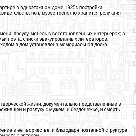
артире в одноэтажном доме 1925г. постройки,
идетельств, но в музее трепетно хранится реликвия —
мени: посуду, мебель в восстановленных интерьерах; а
мьи поэта, списки эвакуированных литераторов,
входом в дом установлена мемориальная доска.
 творческой жизни, документально представленные в
ежившей и разлуку с мужем, и безденежье, и cмepть
жение в ее творчестве, и благодаря поэтапной структуре
вместе с автором.