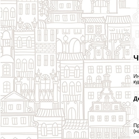
Ч
Ин
ку
Д
Пр
(н