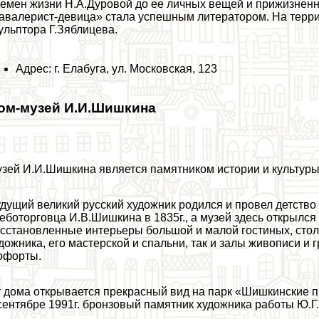
емен жизни Н.А.Дуровой до ее личных вещей и прижизнен
авалерист-дeвица» стала успешным литератором. На терр
ульптора Г.Зяблицева.
Адрес: г. Елабуга, ул. Московская, 123
ом-музей И.И.Шишкина
зей И.И.Шишкина является памятником истории и культуры
дущий великий русский художник родился и провел детство в
еботорговца И.В.Шишкина в 1835г., а музей здесь открылся 
сстановленные интерьеры большой и малой гостиных, стол
дожника, его мастерской и спальни, так и залы живописи и
офорты.
 дома открывается прекрасный вид на парк «Шишкинские п
сентябре 1991г. бронзовый памятник художника работы Ю.Г