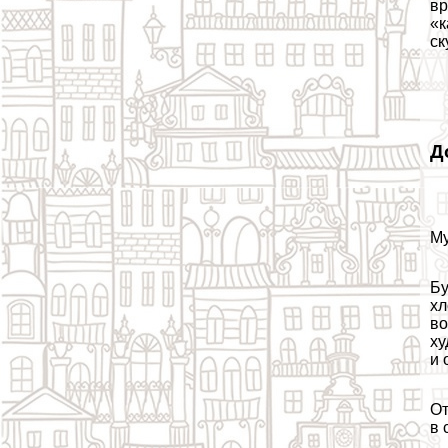
вр
«к
ск
Д
Му
Бу
хл
во
ху
и 
От
в 