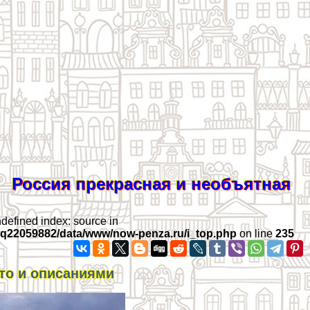
Россия прекрасная и необъятная
ndefined index: source in
iq22059882/data/www/now-penza.ru/i_top.php
on line
235
то и описаниями