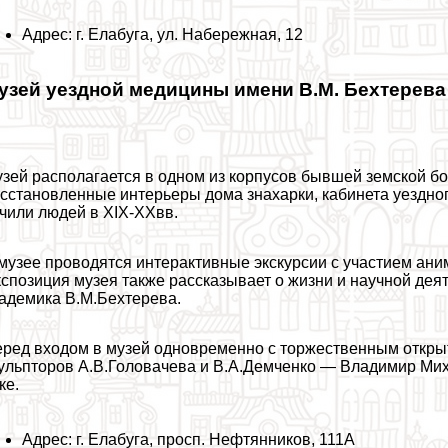
Адрес: г. Елабуга, ул. Набережная, 12
узей уездной медицины имени В.М. Бехтерева
зей располагается в одном из корпусов бывшей земской бо
сстановленные интерьеры дома знахарки, кабинета уездног
чили людей в XIX-XХвв.
музее проводятся интеpaктивные экскурсии с участием ан
спозиция музея также рассказывает о жизни и научной дея
адемика В.М.Бехтерева.
ред входом в музей одновременно с торжественным открыт
ульпторов А.В.Головачева и В.А.Демченко — Владимир Мих
ке.
Адрес: г. Елабуга, просп. Нефтянников, 111А