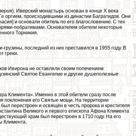
верия
). Иверский монастырь основан в конце X века
 opгием, происходившими из династии Багратидов. Они
сия] и основали обитель по его благословению. С тех
ырями-побратимами. Основателем обители некоторые
енного Торникия.
грузины, последний из них преставился в 1955 году. В
т греки.
ков Ивирона не оставляли своим попечением
узинский Святое Евангелие и другие душеполезные
вра Климента». Именно в этой обители сразу после
я поклонения его Святые мощи. На территории
был перестроен и освящён в честь пророка и крестителя
нстантина Великого и первого епископа Афона Климента
ествующий храм был перестроен в 1710 году. На его
ы Климента.