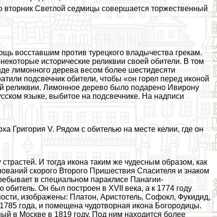
Во вторник Светлой седмицы совершается торжественный
щь восставшим против турецкого владычества грекам.
екоторые исторические реликвии своей обители. В том
иде лимонного дерева весом более шестидесяти
ратили подсвечник обители, чтобы «он горел перед иконой
ой реликвии. Лимонное дерево было подарено Ивирону
усском языке, выбитое на подсвечнике. На надписи
а Григория V. Рядом с обителью на месте келии, где он
 страстей. И тогда икона таким же чудесным образом, как
енований скорого Второго Пришествия Спасителя и знаком
пребывает в специальном паpaклисе Панагии-
обитель. Он был построен в XVII века, а к 1774 году
ности, изображены: Платон, Аристотель, Софокл, Фукидид,
1785 года, и помещена чудотворная икона Богородицы.
й в Москве в 1819 году. Под ним находится более