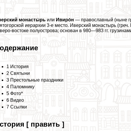
верский монасты́рь
или
Ивиро́н
— православный (ныне гр
ятогорской иерархии 3-е место. Иверский монастырь (греч.
веро-востоке полуострова; основан в 980—983 гг. грузинам
одержание
1 История
2 Святыни
3 Престольные праздники
4 Паломнику
5 Фото*
6 Видео
7 Ссылки
стория [ править ]