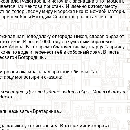
хранился чудотворный источник, забивший в тот момент,
ывается Климентова пристань. И именно к этому месту
стная теперь всему миру Иверская икона Божией Матери.
ько преподобный Никодим Святогорец написал четыре
оживавшая неподалёку от города Никея, спасая образ от
ько веков. И вот в 1004 году он чудесным образом в
гам Афона. В это время благочестивому старцу Гавриилу
оне по воде и перенести её в соборный храм. В честь
ресвятой Богородицы.
тро она оказалась над вратами обители. Так
старцу монастыря и сказала:
ительницею. Доколе будете видеть образ Мой в обители
удеют.
тали называть «Вратарница».
арил икону своим копьём. В тот же миг из образа