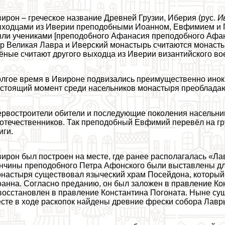
ирон – греческое название Древней Грузии, Иберия (рус.
И
ходцами из Иверии преподобными Иоанном, Евфимием и Ге
ли учениками [преподобного Афанасия преподобного Афана
р Великая Лавра и Иверский монастырь считаются монаст
ёные считают другого выходца из Иверии византийского во
лгое время в Ивироне подвизались преимущественно иноки-
стоящий момент среди насельников монастыря преобладаю
рвостроители обители и последующие поколения насельни
отечественников. Так преподобный Евфимий перевёл на гр
иги.
ирон был построен на месте, где ранее располагалась «Ла
нчины преподобного Петра Афонского были выставлены дл
настыря существовал языческий храм Посейдона, который 
анна. Согласно преданию, он был заложен в правление Ко
восстановлен в правление Константина Погоната. Ныне сущ
сте в ходе раскопок найдены древние фрески собора Лавр