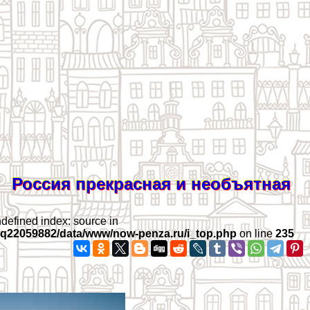
Россия прекрасная и необъятная
ndefined index: source in
iq22059882/data/www/now-penza.ru/i_top.php
on line
235