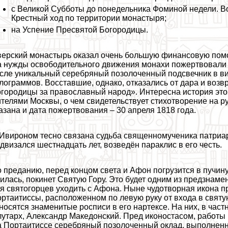
с Великой Субботы до понедельника Фоминой недели. 
Крестный ход по территории монастыря;
на Успение Пресвятой Богородицы.
ерский монастырь оказал очень большую финансовую помо
 нужды освободительного движения монахи пожертвовали н
сле уникальный серебряный позолоченный подсвечник в в
лограммов. Восставшие, однако, отказались от дара и возв
городицы за православный народ». Интересна история эт
телями Москвы, о чем свидетельствует стихотворение на р
азана и дата пожертвования – 30 апреля 1818 года.
Ивироном тесно связана судьба священномученика патриарх
двизался шестнадцать лет, возведён паpaклис в его честь.
 преданию, перед концом света и Афон погрузится в пучину
илась, покинет Святую Гору. Это будет одним из предзнам
я святогорцев уходить с Афона. Ныне чудотворная икона 
ртаитиссы, расположенном по левую руку от входа в святую 
носятся знаменитые росписи в его нартексе. На них, в част
утарх, Александр Македонский. Пред иконостасом, работы 
 Портаитиссе серебряный позолоченный оклад, выполненны