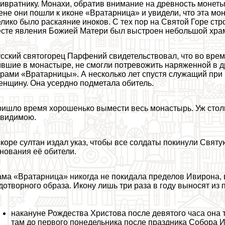
ивратнику. Монахи, обратив внимание на древность монеты,
не они пошли к иконе «Вратарница» и увидели, что эта мо
лико было раскаяние иноков. С тех пор на Святой Горе ст
сте явления Божией Матери был выстроен небольшой храм,
сский святогорец Парфений свидетельствовал, что во время
вшие в монастыре, не смогли потревожить наряженной в 
рами «Вратарницы». А несколько лет спустя служащий при 
нщину. Она усердно подметала обитель.
ишло время хорошенько вымести весь монастырь. Уж стольк
евидимою.
коре султан издал указ, чтобы все солдаты покинули Святую
нования её обители.
ма «Вратарница» никогда не покидала пределов Ивирона, 
дотворного образа. Икону лишь три раза в году выносят из 
накануне Рождества Христова после девятого часа она 
там до первого понедельника после праздника Собора 