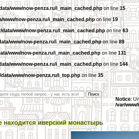
/data/www/now-penza.ru/i_main_cached.php
on line
15
ta/www/now-penza.ru/i_main_cached.php
on line
19
2/data/www/now-penza.ru/i_main_cached.php
on line
63
data/www/now-penza.ru/i_main_cached.php
on line
89
data/www/now-penza.ru/i_main_cached.php
on line
131
/data/www/now-penza.ru/i_main_cached.php
on line
144
/data/www/now-penza.ru/i_top.php
on line
35
Notice
: U
/var/www/
е находится иверский монастырь