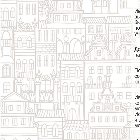
Ив
вы
бы
по
уч
До
на
Пе
со
кн
Ив
ко
мо
Ио
и 
ме