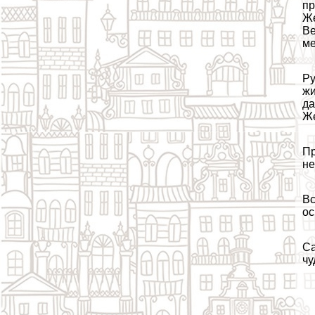
пр
Же
Ве
ме
Ру
жи
да
Же
Пр
н
Вс
ос
Са
чу