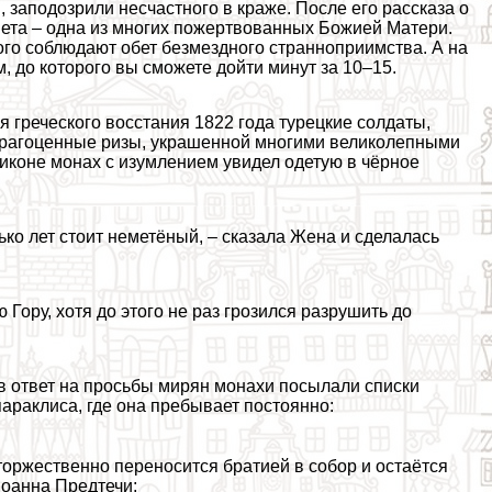
 заподозрили несчастного в краже. После его рассказа о
нета – одна из многих пожертвованных Божией Матери.
рого соблюдают обет безмездного странноприимства. А на
 до которого вы сможете дойти минут за 10–15.
 греческого восстания 1822 года турецкие солдаты,
драгоценные ризы, украшенной многими великолепными
иконе монах с изумлением увидел одетую в чёрное
о лет стоит неметёный, – сказала Жена и сделалась
 Гору, хотя до этого не раз грозился разрушить до
в ответ на просьбы мирян монахи посылали списки
паpaклиса, где она пребывает постоянно:
торжественно переносится братией в собор и остаётся
Иоанна Предтечи;