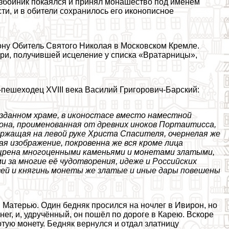
Разбойник покаялся и принял монашество под именем
ти, и в обители сохранилось его иконописное
ону Обитель Святого Николая в Московском Кремле.
ери, получившей исцеление у списка «Вратарницы»,
пешеходец XVIII века Василий Григорович-Барский:
озданном храме, в иконостасе вместо наместной
она, проименованная от древних иноков Портаитисса,
держащая на левой руке Христа Спасителя, очернелая же
ая изображение, покровенна же вся кроме лица
щрена многоценными каменьями и монетами златыми,
и за многие её чудотворения, идеже и Российских
язей и княгинь монеты же златые и иные дары повешены
 Матерью. Один бедняк просился на ночлег в Ивирон, но
нег, и, удручённый, он пошёл по дороге в Карею. Вскоре
тую монету. Бедняк вернулся и отдал златницу