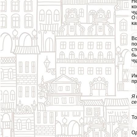
Не
ко
чу
О 
ка
Во
по
ст
бы
чу
Ик
пр
Я 
се
То
Од