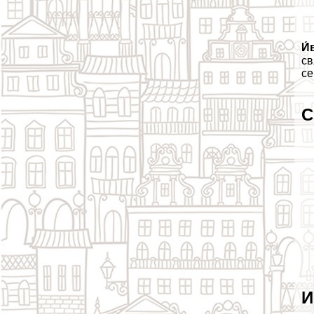
И́
св
се
С
И