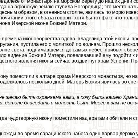
вдалеке от монастыря на морском берегу до наших дней со
гда на афонскую землю ступила Богородица; это место наз
десным образом, в огненном столпе, явилась по морю изве
почитании этого образа говорит хотя бы тот факт, что тол
нона Иверской иконе Божией Матери.
 времена иконоборчества вдова, владелица этой иконы, пр
ругания, пустила его с молитвой по волнам. Прошло нескол
олпе света, поднимавшемся до самых небес, прибыл к бере
ло видение Божией Матери, повелевавшей ему подойти к ик
десного явления иконы сейчас воздвигнут храм Успения П
ону поместили в алтаре храма Иверского монастыря, но нау
одолжалось несколько дней. Матерь Божия явилась во сне 
не желаю быть охраняема вами, а хочу быть вашею Хран
й, дотоле благодать и милость Сына Моего к вам не оск
гда чудотворную икону поместили над вратами обители и с
нажды во время сарацинского набега один варвар дерзко уд