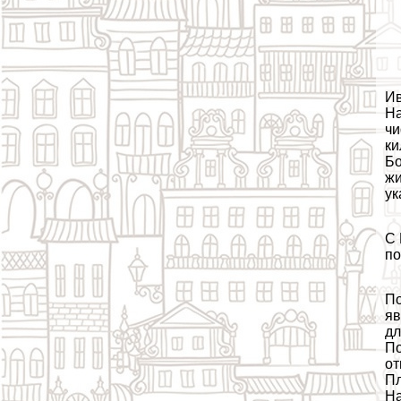
Ив
На
чи
ки
Бо
жи
ук
С 
по
По
яв
дл
По
от
Пл
На