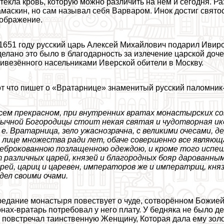
текла кровь, которую можно различить на нём и сегодня. 
маскин, но сам называл себя Варваром. Инок достиг святос
ображение.
1651 году русский царь Алексей Михайлович подарил Ивир
елано это было в благодарность за излечение царской доч
ивезённого насельниками Иверской обители в Москву.
т что пишет о «Вратарнице» знаменитый русский паломник-
сем прекрасном, при внутренних вратах монастырских с
ычной Богородицы стоит некая святая и чудотворная ик
 е. Вратарница, зело ужаснозрачна, с великими очесами, 
 лице множества ради лет, обаче совершенно все являющ
еброкованною позлащенною одеждою, и кроме того испе
 различных царей, князей и благородных бояр дарованным
рей, цариц и царевен, императоров же и императриц, кн
дел своими очами.
едание монастыря повествует о чуде, сотворённом Божией
нах-вратарь потребовал у него плату. У бедняка не было де
 повстречал таинственную Женщину, Которая дала ему золо