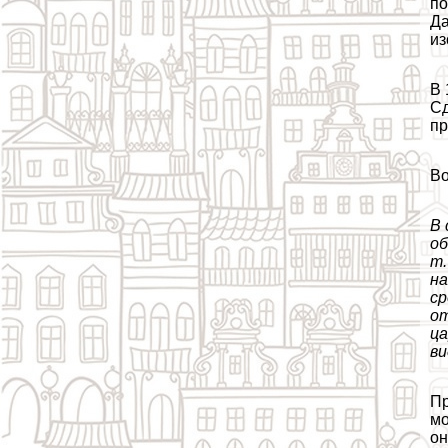
по
Да
из
В 
Сд
пр
Во
В 
об
т.
на
ср
от
ца
ви
Пр
мо
он