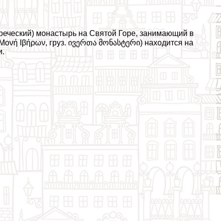
еческий) монастырь на Святой Горе, занимающий в
 Μονή Ιβήρων, груз. ივერთა მონასტერი) находится на
и.