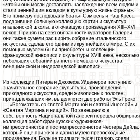
«чтобы они могли доставлять наслаждение всем людям и
стали ценнейшим вкладом в культурную жизнь страны».
Его примеру последовали братья Сэмюель и Раш Кресс,
подарившие большую коллекцию картин и скульптур
итальянской школы, включавшую произведения XIII–XVI
веков. Приняв на себя обязанности кураторов Галереи,
они также сумели расширить собрание итальянского
искусства, сделав его одним из крупнейших в мире. С их
помощью музеем были приобретены коллекции
французской живописи и скульптуры XVIII века, несколько
небольших собраний раннего немецкого искусства,
венецианской и нидерландской живописи.
Из коллекции Питера и Джозефа Уйденеров поступило
значительное собрание скульптуры, произведения
прикладного искусства, среди живописных полотен,
принадлежавших им, выделяются две работы Эль Греко
— «Богоматерь со святой Мартиной и святой Инессой» и
«Святая Мартина и нищий». По завещанию в
собственность Национальной галереи перешла обширная
коллекция работ французских художников-
импрессионистов и постимпрессионистов Честера Дейла,
который еще при жизни дарил музею превосходные
произведения. Больше тридцати тысяч гравюр, среди