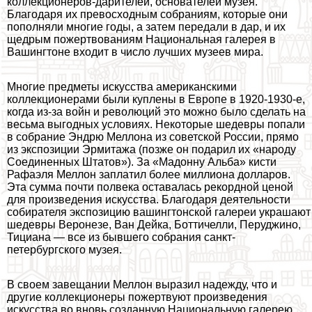
коллекционеров-дарителей, основателей музея.
Благодаря их превосходным собраниям, которые они
пополняли многие годы, а затем передали в дар, и их
щедрым пожертвованиям Национальная галерея в
Вашингтоне входит в число лучших музеев мира.
Многие предметы искусства американскими
коллекционерами были куплены в Европе в 1920-1930-е,
когда из-за войн и революций это можно было сделать на
весьма выгодных условиях. Некоторые шедевры попали
в собрание Эндрю Меллона из советской России, прямо
из экспозиции Эрмитажа (позже он подарил их «народу
Соединенных Штатов»). За «Мадонну Альба» кисти
Рафаэля Меллон заплатил более миллиона долларов.
Эта сумма почти полвека оставалась рекордной ценой
для произведения искусства. Благодаря деятельности
собирателя экспозицию вашингтонской галереи украшают
шедевры Веронезе, Ван Дейка, Боттичелли, Перуджино,
Тициана — все из бывшего собрания санкт-
петербургского музея.
В своем завещании Меллон выразил надежду, что и
другие коллекционеры пожертвуют произведения
искусства во вновь созданную Национальную галерею,