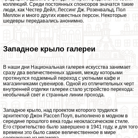
коллекций. Среди постоянных спонсоров значатся такие
люди, как Честер Дейл, Лессинг Дж. Розенвальд, Пол
Меллон и много других известных персон. Некоторые
шедевры передавались анонимно.
Западное крыло галереи
В наши дни Национальная галерея искусства занимает
сразу два величественных здания, между которыми
протянулся подземный переход с уютными кафе и
магазинчиками сувениров. Одной из отличительных черт
внутренней отделки галереи стало устройство перехода:
необычный свет и странные линии прохода.
Западное крыло, над проектом которого трудился
архитектор Джон Рассел Поуп, выполнено в модном в
середине прошлого века годы неоклассическом стиле.
Его строительство было завершено в 1941 году, и для того
времени это было самое величественное в мире
сооружение из мрамора.