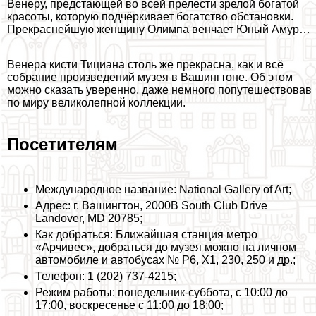
Венеру, предстающей во всей прелести зрелой богатой
красоты, которую подчёркивает богатство обстановки.
Прекраснейшую женщину Олимпа венчает Юный Амур…
Венера кисти Тициана столь же прекрасна, как и всё
собрание произведений музея в Вашингтоне. Об этом
можно сказать уверенно, даже немного попутешествовав
по миру великолепной коллекции.
Посетителям
Международное название: National Gallery of Art;
Адрес: г. Вашингтон, 2000B South Club Drive
Landover, MD 20785;
Как добраться: Ближайшая станция метро
«Арчивес», добраться до музея можно на личном
автомобиле и автобусах № P6, X1, 230, 250 и др.;
Телефон: 1 (202) 737-4215;
Режим работы: понедельник-суббота, с 10:00 до
17:00, воскресенье с 11:00 до 18:00;