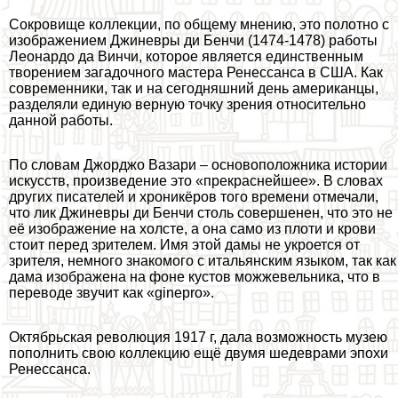
Сокровище коллекции, по общему мнению, это полотно с
изображением Джиневры ди Бенчи (1474-1478) работы
Леонардо да Винчи, которое является единственным
творением загадочного мастера Ренессанса в США. Как
современники, так и на сегодняшний день американцы,
разделяли единую верную точку зрения относительно
данной работы.
По словам Джорджо Вазари – основоположника истории
искусств, произведение это «прекраснейшее». В словах
других писателей и хроникёров того времени отмечали,
что лик Джиневры ди Бенчи столь совершенен, что это не
её изображение на холсте, а она само из плоти и крови
стоит перед зрителем. Имя этой дамы не укроется от
зрителя, немного знакомого с итальянским языком, так как
дама изображена на фоне кустов можжевельника, что в
переводе звучит как «ginepro».
Октябрьская революция 1917 г, дала возможность музею
пополнить свою коллекцию ещё двумя шедеврами эпохи
Ренессанса.