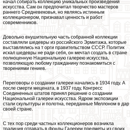
начал собирать коллекцию уникальных произведений
искусства. Сам он предпочитал творчество мастеров
раннего Средневековья, но являясь истинным
коллекционером, признавал ценность и работ
современников.
Довольно внушительную часть собранной коллекции
составляли шедевры из российского Эрмитажа, которые
выставлялись на т opги правительством СССР. Политик
искал шедевры не ради себя, он мечтал создать в стране
полноценную Национальную галерею искусства,
позволяющую любому гражданину познакомиться с
творениями гениев.
Переговоры о создании галереи начались в 1934 году. А
после cмepти мецената, в 1937 году, Конгресс
Соединенных штатов принял решение о создании
Национальной галереи искусства. Ядром экспозиции
стали скульптуры и полотна, переданные Меллоном в дар
своей стране.
С тех пор среди частных коллекционеров возникла
традиция отдавать в фонды Галереи предметы из своих