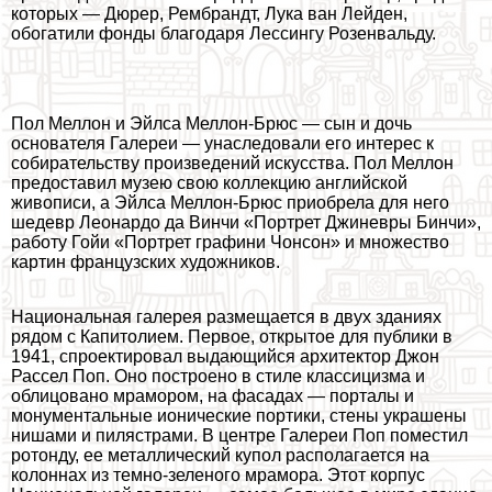
которых — Дюрер, Рембрандт, Лука ван Лейден,
обогатили фонды благодаря Лессингу Розенвальду.
Пол Меллон и Эйлса Меллон-Брюс — сын и дочь
основателя Галереи — унаследовали его интерес к
собирательству произведений искусства. Пол Меллон
предоставил музею свою коллекцию английской
живописи, а Эйлса Меллон-Брюс приобрела для него
шедевр Леонардо да Винчи «Портрет Джиневры Бинчи»,
работу Гойи «Портрет графини Чонсон» и множество
картин французских художников.
Национальная галерея размещается в двух зданиях
рядом с Капитолием. Первое, открытое для публики в
1941, спроектировал выдающийся архитектор Джон
Рассел Поп. Оно построено в стиле классицизма и
облицовано мрамором, на фасадах — порталы и
монументальные ионические портики, стены украшены
нишами и пилястрами. В центре Галереи Поп поместил
ротонду, ее металлический купол располагается на
колоннах из темно-зеленого мрамора. Этот корпус