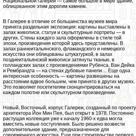
Национальной галереи — самое большое в мире здание,
облицованное этим дорогим камнем.
В Галерее в отличие от большинства музеев мира
принята раздельная экспозиция: картины выставлены в
залах живописи, статуи и скульптурные портреты — в
других. Стены каждого зала оформлены в стиле той
эпохи, произведения которой здесь представлены. В
залах раннеитальянского, фламaндского и немецкого
искусства они облицованы штукатуркой, в залах
позднеитальянской живописи затянуты тканью, в
голландских залах с произведениями Рубенса, Ван Дейка
и Рембрандта — на стенах дубовые панели… Еще одна
интересная особенность — картины развешены на
расстоянии вдвое большем, чем принято в других музеях.
Это позволяет посетителям сконцентрироваться на
каждом полотне или скульптурном произведении.
Новый, Восточный, корпус Галереи, созданный по проекту
архитектора Йон Мин Пея, был открыт в 1978. Постоянно
растущая коллекция уже к началу 1960-х едва могла
вместить новые поступления. Было решено возвести
дополнительное здание, предназначенное для
современного искусства. Еще при строительстве первого