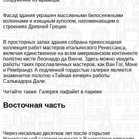
Фасад здания украшен массивными белоснежными
колоннами и изящным куполом, напоминающим о
строениях Древней Греции.
В просторных залах здания собрана превосходная
коллекция работ мастеров итальянского Ренессанса,
включая единственное на всем американском континенте
полотно кисти Леонардо да Винчи. Здесь можно увидеть
работы таких прославленных мастеров, как Ван Гог, Моне
и Рембрандт. А подлинной гордостью галереи является
знаменитое полотно «Тайная вечеря» работы
Сальвадора Дали.
Читайте также
Галерея лафайет в париже
Восточная часть
Через несколько десятков лет после открытия
Национальной галереи искусств в Вашингтоне площади