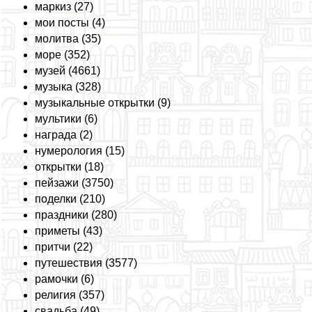
маркиз (27)
мои посты (4)
молитва (35)
море (352)
музей (4661)
музыка (328)
музыкальные открытки (9)
мультики (6)
награда (2)
нумерология (15)
открытки (18)
пейзажи (3750)
поделки (210)
праздники (280)
приметы (43)
притчи (22)
путешествия (3577)
рамочки (6)
религия (357)
свадьба (49)