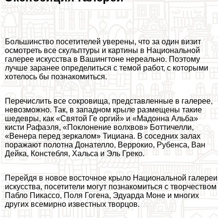
Большинство посетителей уверены, что за один визит
осмотреть все скульптуры и картины в Национальной
галерее искусства в Вашингтоне нереально. Поэтому
лучше заранее определиться с темой работ, с которыми
хотелось бы познакомиться.
Перечислить все сокровища, представленные в галерее,
невозможно. Так, в западном крыле размещены такие
шедевры, как «Святой Ге opгий» и «Мадонна Альба»
кисти Рафаэля, «Поклонение волхвов» Боттичелли,
«Венера перед зеркалом» Тициана. В соседних залах
поражают полотна Донателло, Веррокио, Рубенса, Ван
Дейка, Констeбля, Хальса и Эль Греко.
Перейдя в новое восточное крыло Национальной галереи
искусства, посетители могут познакомиться с творчеством
Пабло Пикассо, Поля Гогена, Эдуарда Моне и многих
других всемирно известных творцов.