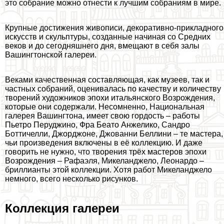
это собрание можно отнести к лучшим собраниям в мире.
Крупные достижения живописи, декоративно-прикладного
искусств и скульптуры, созданные начиная со Средних
веков и до сегодняшнего дня, вмещают в себя залы
Вашингтонской галереи.
Веками качественная составляющая, как музеев, так и
частных собраний, оценивалась по качеству и количеству
творений художников эпохи итальянского Возрождения,
которые они содержали. Несомненно, Национальная
галерея Вашингтона, имеет свою гордость – работы
Пьетро Перуджино, Фра Беато Анжелико, Сандро
Боттичелли, Джорджоне, Джованни Беллини – те мастера,
чьи произведения включены в её коллекцию. И даже
говорить не нужно, что творения трёх мастеров эпохи
Возрождения – Рафаэля, Микеланджело, Леонардо –
бриллианты этой коллекции. Хотя работ Микеланджело
немного, всего несколько рисунков.
Коллекция галереи