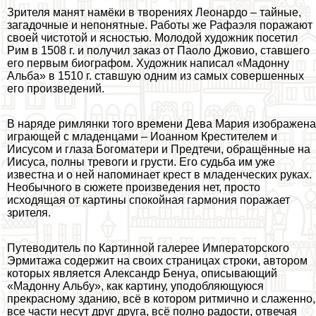
Зрителя манят намёки в творениях Леонардо – тайные,
загадочные и непонятные. Работы же Рафаэля поражают
своей чистотой и ясностью. Молодой художник посетил
Рим в 1508 г. и получил заказ от Паоло Джовио, ставшего
его первым биографом. Художник написал «Мадонну
Альба» в 1510 г. ставшую одним из самых совершенных
его произведений.
В наряде римлянки того времени Дева Мария изображена
играющей с младенцами – Иоанном Крестителем и
Иисусом и глаза Богоматери и Предтечи, обращённые на
Иисуса, полны тревоги и грусти. Его судьба им уже
известна и о ней напоминает крест в младенческих руках.
Необычного в сюжете произведения нет, просто
исходящая от картины спокойная гармония поражает
зрителя.
Путеводитель по Картинной галерее Императорского
Эрмитажа содержит на своих страницах строки, автором
которых является Александр Бенуа, описывающий
«Мадонну Альбу», как картину, уподобляющуюся
прекрасному зданию, всё в котором ритмично и слаженно,
все части несут друг друга, всё полно радости, отвечая