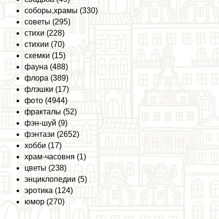
соборы,храмы (330)
советы (295)
стихи (228)
стихии (70)
схемки (15)
фауна (488)
флора (389)
флэшки (17)
фото (4944)
фpaкталы (52)
фэн-шуй (9)
фэнтази (2652)
хобби (17)
храм-часовня (1)
цветы (238)
энциклопедии (5)
эpoтика (124)
юмор (270)