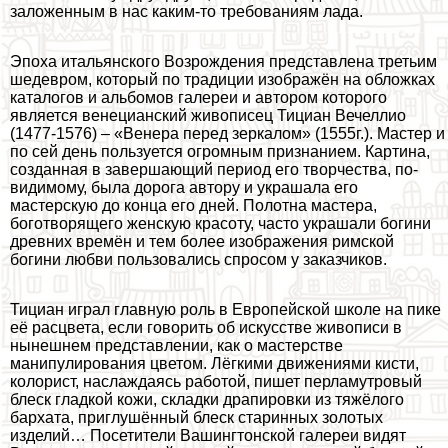
заложенным в нас каким-то требованиям лада.
Эпоха итальянского Возрождения представлена третьим
шедевром, который по традиции изображён на обложках
каталогов и альбомов галереи и автором которого
является венецианский живописец Тициан Вечеллио
(1477-1576) – «Венера перед зеркалом» (1555г.). Мастер и
по сей день пользуется огромным признанием. Картина,
созданная в завершающий период его творчества, по-
видимому, была дорога автору и украшала его
мастерскую до конца его дней. Полотна мастера,
боготворящего женскую красоту, часто украшали богини
древних времён и тем более изображения римской
богини любви пользовались спросом у заказчиков.
Тициан играл главную роль в Европейской школе на пике
её расцвета, если говорить об искусстве живописи в
нынешнем представлении, как о мастерстве
манипулирования цветом. Лёгкими движениями кисти,
колорист, наслаждаясь работой, пишет перламутровый
блеск гладкой кожи, складки драпировки из тяжёлого
бархата, приглушённый блеск старинных золотых
изделий… Посетители Вашингтонской галереи видят