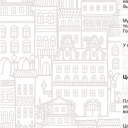
на
бы
Му
то
Го
У 
Ц
Пл
уе
во
Ца