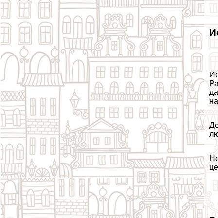
И
Ис
Ра
да
на
До
лю
Не
це