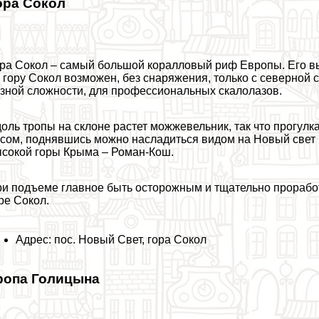
ора Сокол
ра Сокол – самый большой коралловый риф Европы. Его вы
 гору Сокол возможен, без снаряжения, только с северной
зной сложности, для профессиональных скалолазов.
оль тропы на склоне растет можжевельник, так что прогулк
сом, поднявшись можно насладиться видом на Новый свет 
сокой горы Крыма – Роман-Кош.
и подъеме главное быть осторожным и тщательно проработ
ре Сокол.
Адрес: пос. Новый Свет, гора Сокол
ропа Голицына