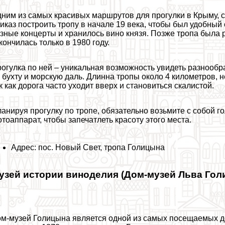
ним из самых красивых маршрутов для прогулки в Крыму, с
иказ построить тропу в начале 19 века, чтобы был удобный
зные концерты и хранилось вино князя. Позже тропа была 
кончилась только в 1980 году.
огулка по ней – уникальная возможность увидеть разноо
 бухту и морскую даль. Длинна тропы около 4 километров, н
к как дорога часто уходит вверх и становиться скалистой.
анируя прогулку по тропе, обязательно возьмите с собой г
тоаппарат, чтобы запечатлеть красоту этого места.
Адрес: пос. Новый Свет, тропа Голицына
узей истории виноделия (Дом-музей Льва Гол
м-музей Голицына является одной из самых посещаемых до