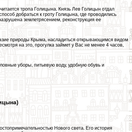
читается тропа Голицына. Князь Лев Голицын отдал
 способ добраться к гроту Голицына, где проводились
разрушена землетрясением, реконструкция ее
бразие природы Крыма, насладиться открывающимся видом
есмотря на это, прогулка займет у Вас не менее 4 часов,
оловные уборы, питьевую воду, удобную обувь и
ицына)
стопримечательностью Нового света. Его история