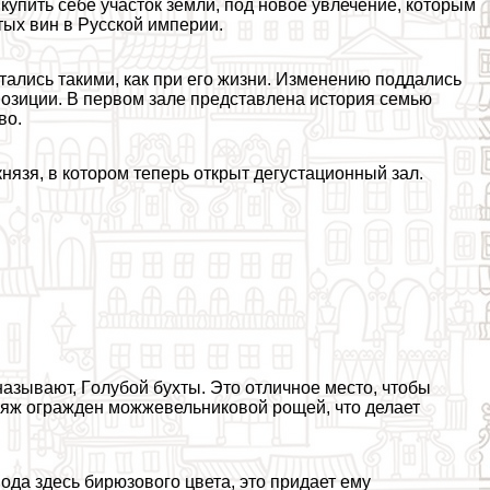
 купить себе участок земли, под новое увлечение, которым
ых вин в Русской империи.
тались такими, как при его жизни. Изменению поддались
озиции. В первом зале представлена история семью
во.
князя, в котором теперь открыт дегустационный зал.
называют, Гoлyбой бухты. Это отличное место, чтобы
ляж огражден можжевельниковой рощей, что делает
ода здесь бирюзового цвета, это придает ему