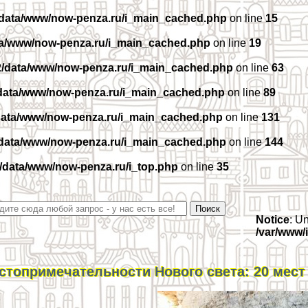
/data/www/now-penza.ru/i_main_cached.php
on line
15
ta/www/now-penza.ru/i_main_cached.php
on line
19
2/data/www/now-penza.ru/i_main_cached.php
on line
63
data/www/now-penza.ru/i_main_cached.php
on line
89
data/www/now-penza.ru/i_main_cached.php
on line
131
/data/www/now-penza.ru/i_main_cached.php
on line
144
/data/www/now-penza.ru/i_top.php
on line
35
Notice
: U
/var/www/
стопримечательности Нового света: 20 мест