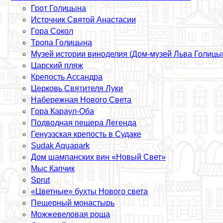
Грот Голицына
Источник Святой Анастасии
Гора Сокол
Тропа Голицына
Музей истории виноделия (Дом-музей Льва Голицы
Царский пляж
Крепость Ассандра
Церковь Святителя Луки
Набережная Нового Света
Гора Караул-Оба
Подводная пещера Легенда
Генуэзская крепость в Судаке
Sudak Aquapark
Дом шампанских вин «Новый Свет»
Мыс Капчик
Sprut
«Цветные» бухты Нового света
Пещерный монастырь
Можжевеловая роща