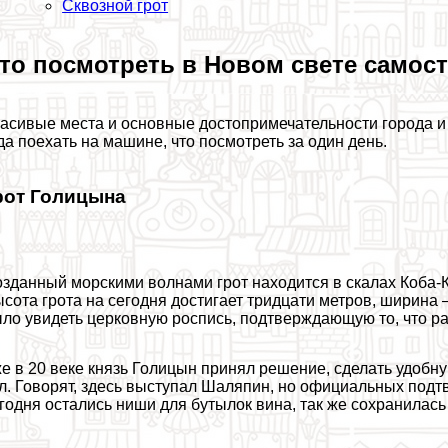
Сквозной грот
то посмотреть в Новом свете самос
асивые места и основные достопримечательности города и 
да поехать на машине, что посмотреть за один день.
рот Голицына
зданный морскими волнами грот находится в скалах Коба-К
сота грота на сегодня достигает тридцати метров, ширина 
ло увидеть церковную роспись, подтверждающую то, что р
е в 20 веке князь Голицын принял решение, сделать удобну
л. Говорят, здесь выступал Шаляпин, но официальных подт
годня остались ниши для бутылок вина, так же сохранилась