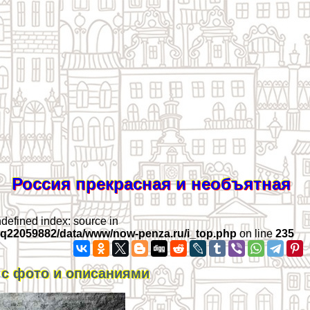
Россия прекрасная и необъятная
ndefined index: source in
iq22059882/data/www/now-penza.ru/i_top.php
on line
235
 с фото и описаниями