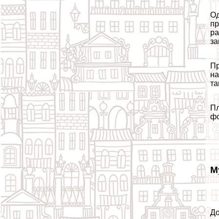
Од
пр
ра
за
Пр
на
та
Пл
фо
М
До