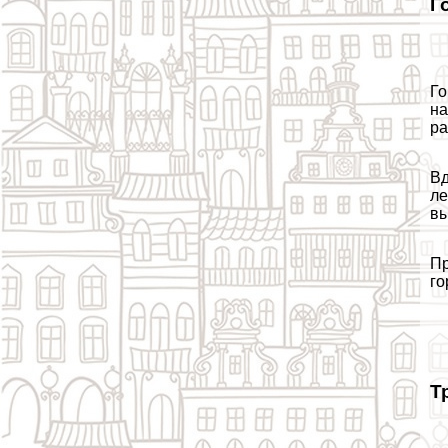
Г
Го
на
ра
Вд
ле
вы
Пр
го
Т