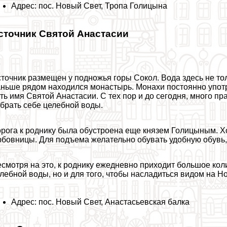
Адрес: пос. Новый Свет, Тропа Голицына
сточник Святой Анастасии
точник размещен у подножья горы Сокол. Вода здесь не тол
ньше рядом находился монастырь. Монахи постоянно употрe
ть имя Святой Анастасии. С тех пор и до сегодня, много п
брать себе целебной воды.
рога к роднику была обустроена еще князем Голицыным. Ход
бовницы. Для подъема желательно обувать удобную обувь, 
смотря на это, к роднику ежедневно приходит большое коли
лебной воды, но и для того, чтобы насладиться видом на Н
Адрес: пос. Новый Свет, Анастасьевская балка