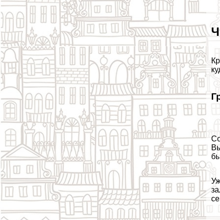
Ч
Кр
ку
Г
Со
Вы
бы
Уж
за
се