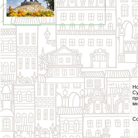
Но
Су
пр
мн
С