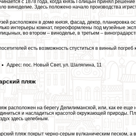
чинается с 1878 года, когда князь Голицын принял решение
ло виноделие. Здесь положено начало производства игрист
зей расположен в доме князя, фасад, декор, планировка ос
лько интерьеры комнат, переоформлены под музейные эксп
лицыных, во втором – виноделье, в третьем – виноградарст
посетителей есть возможность спуститься в винный погреб 
Адрес: пос. Новый Свет, ул. Шаляпина, 11
арский пляж
яж расположен на берегу Делилиманской, или, как ее еще 
диниться и насладиться красотой окружающей природы. П
здух здесь целебным.
рский пляж покрыт черно-серым вулканическим песком, а в