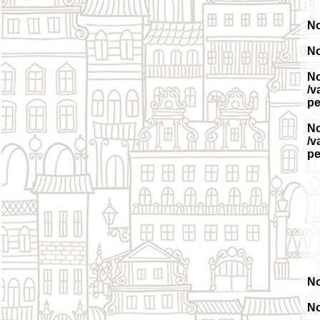
No
No
No
/v
pe
No
/v
pe
No
No