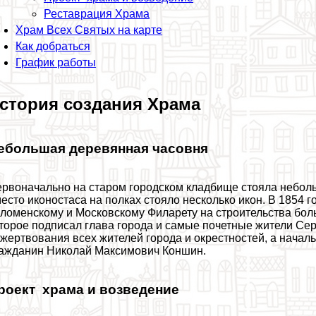
Реставрация Храма
Храм Всех Святых на карте
Как добраться
График работы
стория создания Храма
ебольшая деревянная часовня
рвоначально на старом городском кладбище стояла неболь
есто иконостаса на полках стояло несколько икон. В 1854 
ломенскому и Московскому Филарету на строительства бол
торое подписал глава города и самые почетные жители Серп
жертвования всех жителей города и окрестностей, а начал
ажданин Николай Максимович Коншин.
роект храма и возведение