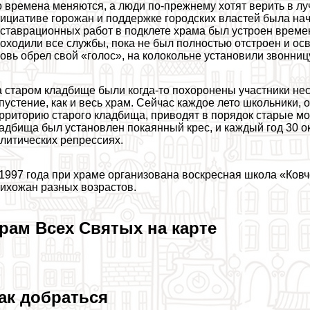
 времена меняются, а люди по-прежнему хотят верить в лу
ициативе горожан и поддержке городских властей была на
ставрационных работ в подклете храма был устроен време
оходили все службы, пока не был полностью отстроен и ос
овь обрел свой «голос», на колокольне установили звонниц
 старом кладбище были когда-то похоронены участники нес
пустение, как и весь храм. Сейчас каждое лето школьники,
рриторию старого кладбища, приводят в порядок старые мо
адбища был установлен покаянный крес, и каждый год 30 о
литических репрессиях.
1997 года при храме организована воскресная школа «Ковче
ихожан разных возрастов.
рам Всех Святых на карте
ак добраться