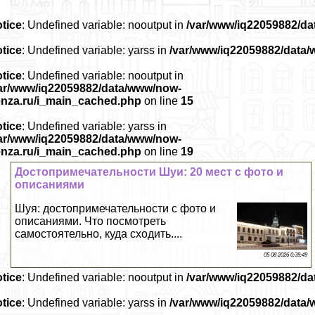
tice
: Undefined variable: nooutput in
/var/www/iq22059882/d
tice
: Undefined variable: yarss in
/var/www/iq22059882/data
tice
: Undefined variable: nooutput in
ar/www/iq22059882/data/www/now-
nza.ru/i_main_cached.php
on line
15
tice
: Undefined variable: yarss in
ar/www/iq22059882/data/www/now-
nza.ru/i_main_cached.php
on line
19
Достопримечательности Шуи: 20 мест с фото и
описаниями
Шуя: достопримечательности с фото и
описаниями. Что посмотреть
самостоятельно, куда сходить....
05 08 2026 0:39:49
tice
: Undefined variable: nooutput in
/var/www/iq22059882/d
tice
: Undefined variable: yarss in
/var/www/iq22059882/data