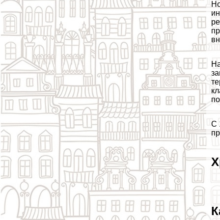
Но
ин
ре
пр
вн
На
за
те
кл
по
С 
пр
Х
К