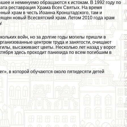
чшее и неминуемо обращаются к истокам. В 1992 году по
чата реставрация Храма Всех Святых. На время
нный храм в честь Иоанна Кронштадского, там и
вящен новый Всесвятский храм. Летом 2010 года храм
у.
кольких войн, но за долгие годы могилы пришли в
 организованные центром труда и занятости, очищают
гилы, высаживают цветы. Несколько лет назад у ворот
ктября здесь проходит панихида по всем погибшим в
г», в которой обучаются около пятидесяти детей