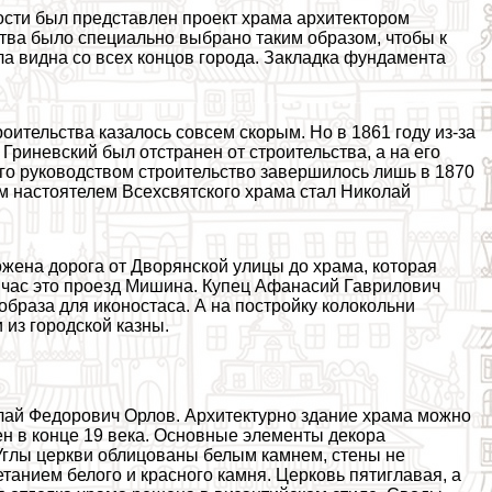
ости был представлен проект храма архитектором
тва было специально выбрано таким образом, чтобы к
а видна со всех концов города. Закладка фундамента
оительства казалось совсем скорым. Но в 1861 году из-за
риневский был отстранен от строительства, а на его
его руководством строительство завершилось лишь в 1870
м настоятелем Всехсвятского храма стал Николай
жена дорога от Дворянской улицы до храма, которая
йчас это проезд Мишина. Купец Афанасий Гаврилович
образа для иконостаса. А на постройку колокольни
 из городской казны.
ай Федорович Орлов. Архитектурно здание храма можно
ен в конце 19 века. Основные элементы декора
. Углы церкви облицованы белым камнем, стены не
танием белого и красного камня. Церковь пятиглавая, а