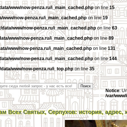
/data/www/now-penza.ru/i_main_cached.php
on line
15
ta/www/now-penza.ru/i_main_cached.php
on line
19
2/data/www/now-penza.ru/i_main_cached.php
on line
63
data/www/now-penza.ru/i_main_cached.php
on line
89
data/www/now-penza.ru/i_main_cached.php
on line
131
/data/www/now-penza.ru/i_main_cached.php
on line
144
/data/www/now-penza.ru/i_top.php
on line
35
Notice
: U
/var/www/
ам Всех Святых, Серпухов: история, адрес, 