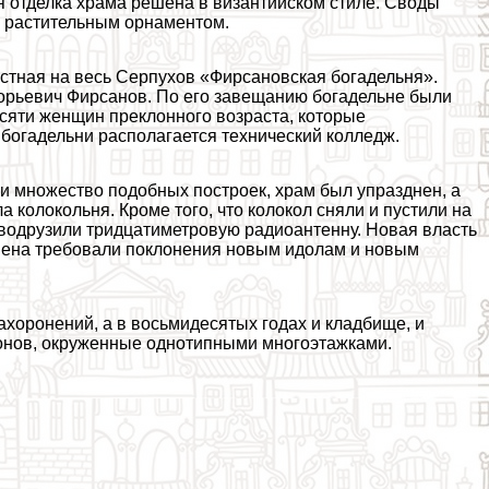
яя отделка храма решена в византийском стиле. Своды
 растительным орнаментом.
стная на весь Серпухов «Фирсановская богадельня».
орьевич Фирсанов. По его завещанию богадельне были
сяти женщин преклонного возраста, которые
богадельни располагается технический колледж.
 и множество подобных построек, храм был упразднен, а
 колокольня. Кроме того, что колокол сняли и пустили на
е водрузили тридцатиметровую радиоантенну. Новая власть
емена требовали поклонения новым идолам и новым
ахоронений, а в восьмидесятых годах и кладбище, и
онов, окруженные однотипными многоэтажками.