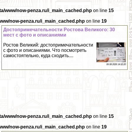
ata/www/now-penza.ru/i_main_cached.php
on line
15
/www/now-penza.ru/i_main_cached.php
on line
19
Достопримечательности Ростова Великого: 30
мест с фото и описаниями
Ростов Великий: достопримечательности
с фото и описаниями. Что посмотреть
самостоятельно, куда сходить....
06 08 2026 14:32:20
ata/www/now-penza.ru/i_main_cached.php
on line
15
/www/now-penza.ru/i_main_cached.php
on line
19