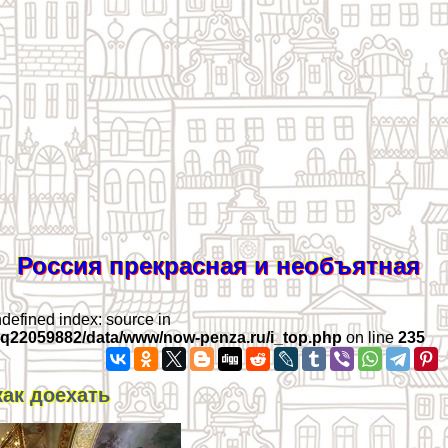
Россия прекрасная и необъятная
ndefined index: source in
iq22059882/data/www/now-penza.ru/i_top.php
on line
235
как доехать