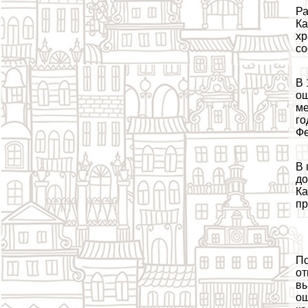
Ра
Ка
хр
со
В 
ош
ме
го
Фе
В 
до
Ка
пр
По
от
вы
ош