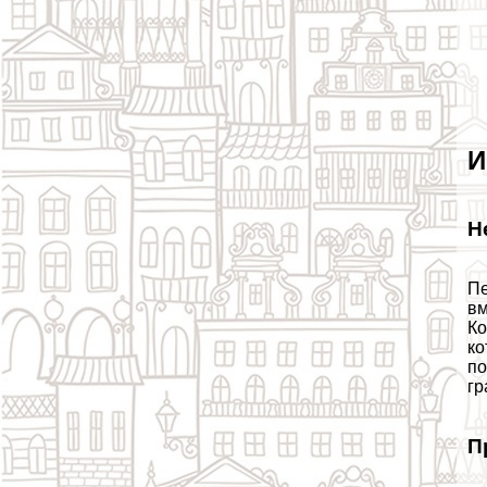
И
Н
Пе
вм
Ко
ко
по
гр
П