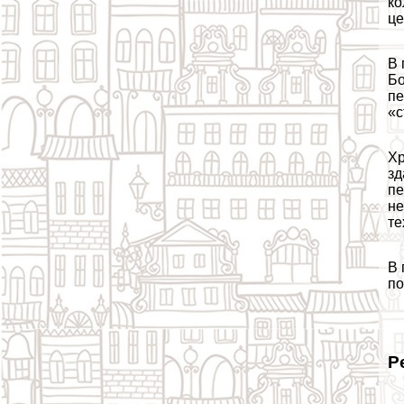
ко
це
В 
Бо
пе
«с
Хр
зд
пе
не
те
В 
по
Р