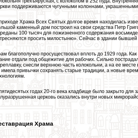
локольня трехъярусная, с колоколом в 252 пуда. Внутренн
ркви поддерживаются чугунными колоннами, украшенными
приходе Храма Всех Святых долгое время находилась изве
льшой каменный дом построил на свои средства Петр Григ
реданы 100 тысяч для пожизненного содержания восьмиде
тресняются просить милостыню». Сейчас в здании бывшей 
ам благополучно просуществовал вплоть до 1929 года. Как
ание отдали под общежитие для рабочих. Сильно пострадала
реплавку, снесли верхнюю часть колокольни, а на ее мест
 имела привычки сохранять старые традиции, а новые вр
хнологиям.
пятидесятых годах 20-го века кладбище было закрыто для з
луразрушенная церковь оказались внутри новых микрорай
еставрация Храма