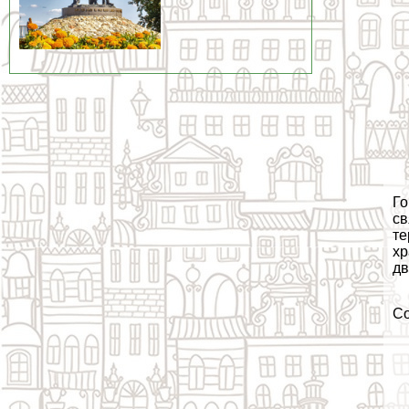
Го
св
те
хр
дв
С