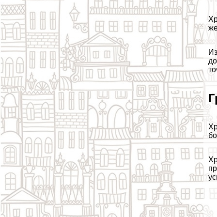
Хр
же
Из
до
то
Г
Хр
бо
Хр
пр
ус