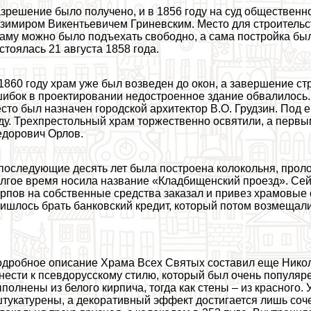
зрешение было получено, и в 1856 году на суд общественн
зимиром Викентьевичем Гриневским. Место для строительс
аму можно было подъехать свободно, а сама постройка был
стоялась 21 августа 1858 года.
1860 году храм уже был возведен до окон, а завершение стр
ибок в проектировании недостроенное здание обвалилось. Г
сто был назначен городской архитектор В.О. Грудзин. Под 
ду. Трехпрестольный храм торжественно освятили, а первы
дорович Орлов.
последующие десять лет была построена колокольня, проло
лгое время носила название «Кладбищенский проезд». Се
рпов на собственные средства заказал и привез храмовые 
ишлось брать банковский кредит, который потом возмещали
дробное описание Храма Всех Святых составил еще Никол
нести к псевдорусскому стилю, который был очень популяр
полнены из белого кирпича, тогда как стены – из красного
тукатурены, а декоративный эффект достигается лишь соче