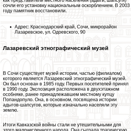
как представители местного населения (адыги, шапсуги)
сочли его установку национальным оскорблением. В 2003
году памятник восстановили.
Адрес: Краснодарский край, Сочи, микрорайон
Лазаревское, ул. Одоевского, 90
Лазаревский этнографический музей
В Сочи существует музей истории, частью (филиалом)
которого является Лазаревский этнографический музей.
Он был основан в 1985 году. Первых посетителей принял
в 1990 году. Экспозиция расположена в двухэтажном
особняке, ранее принадлежавшем местному купцу
Попандопуло. Она, в основном, посвящена истории
адыгов-шапсугов, которые изначально населяли эту
землю.
Итоги Кавказской войны стали не утешительными для
этого малочисленного народа. Она сыграла трагическую