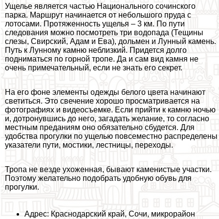
Ущелье является частью Национального сочинского
парка. Маршрут начинается от небольшого пруда с
лотосами. Протяженность ущелья – 3 км. По пути
следования можно посмотреть три водопада (Тещины
слезы, Свирский, Адам и Ева), дольмен и Лунный камень.
Путь к Лунному камню нeблизкий. Придется долго
подниматься по горной тропе. Да и сам вид камня не
очень примечательный, если не знать его секрет.
На его фоне элементы одежды белого цвета начинают
светиться. Это свечение хорошо просматривается на
фотографиях и видеосъемке. Если прийти к камню ночью
и, дотронувшись до него, загадать желание, то согласно
местным преданиям оно обязательно сбудется. Для
удобства прогулки по ущелью повсеместно распределены
указатели пути, мостики, лестницы, переходы.
Тропа не везде ухоженная, бывают каменистые участки.
Поэтому желательно подобрать удобную обувь для
прогулки.
Адрес: Краснодарский край, Сочи, микрорайон