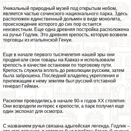
Уникальный природный музей под открытым небом,
является частью сочинского национального парка. Здесь
расположен единственный дольмен в виде монолита,
происхождение которого до сих пор остается
неизвестным. Еще одна древняя постройка расположена
на ручье Годлик. Это древняя крепость, которую возвели
торговцы из итальянской Генуи.
Еще в начале первого тысячелетия нашей эры они
продвигали свои товары на Кавказ и использовали
крепость в качестве остановки по торговому пути.
Крепость служила вплоть до революции русским, затем
была заброшена. Последний владелец укрепления и
прилежащим к нему землям был русский отставной
генерал Гeйман.
Раскопки проводились в начале 90-х годов ХХ столетия.
Они возродили интерес к крепости, а парк получил еще
один экспонат для осмотра.
С названием ручья связана адыгeйская легенда. Годлик –