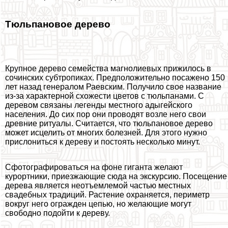
Тюльпановое дерево
Крупное дерево семейства магнолиевых прижилось в
сочинских субтропиках. Предположительно посажено 150
лет назад генералом Раевским. Получило свое название
из-за хаpaктерной схожести цветов с тюльпанами. С
деревом связаны легенды местного адыгeйского
населения. До сих пор они проводят возле него свои
древние ритуалы. Считается, что тюльпановое дерево
может исцелить от многих болезней. Для этого нужно
прислониться к дереву и постоять несколько минут.
Сфотографироваться на фоне гиганта желают
курортники, приезжающие сюда на экскурсию. Посещение
дерева является неотъемлемой частью местных
свадебных традиций. Растение охраняется, периметр
вокруг него огражден цепью, но желающие могут
свободно подойти к дереву.