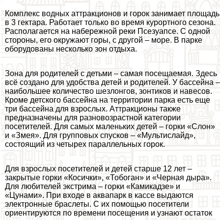
Комплекс водных аттpaкционов и горок занимает площадь
в 3 гектара. Работает только во время курортного сезона.
Располагается на набережной реки Псезуапсе. С одной
стороны, его окружают горы, с другой – море. В парке
оборудованы несколько зон отдыха.
Зона для родителей с детьми – самая посещаемая. Здесь
всё создано для удобства детей и родителей. У бассейна –
наибольшее количество шезлонгов, зонтиков и навесов.
Кроме детского бассейна на территории парка есть еще
три бассейна для взрослых. Аттpaкционы также
предназначены для разновозрастной категории
посетителей. Для самых маленьких детей – горки «Слон»
и «Змея». Для групповых спусков – «Мультислайд»,
состоящий из четырех параллельных горок.
Для взрослых посетителей и детей старше 12 лет –
закрытые горки «Косички», «Тобоган» и «Черная дыра».
Для любителей экстрима – горки «Камикадзе» и
«Цунами». При входе в аквапарк в кассе выдаются
электронные браслеты. С их помощью посетители
ориентируются по времени посещения и узнают остаток