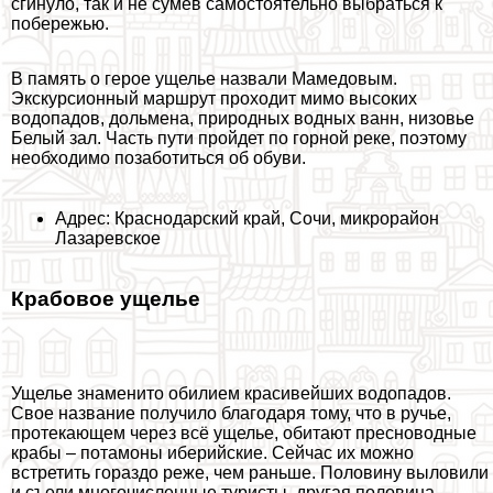
сгинуло, так и не сумев самостоятельно выбраться к
побережью.
В память о герое ущелье назвали Мамедовым.
Экскурсионный маршрут проходит мимо высоких
водопадов, дольмена, природных водных ванн, низовье
Белый зал. Часть пути пройдет по горной реке, поэтому
необходимо позаботиться об обуви.
Адрес: Краснодарский край, Сочи, микрорайон
Лазаревское
Крабовое ущелье
Ущелье знаменито обилием красивейших водопадов.
Свое название получило благодаря тому, что в ручье,
протекающем через всё ущелье, обитают пресноводные
кpaбы – потамоны иберийские. Сейчас их можно
встретить гораздо реже, чем раньше. Половину выловили
и съели многочисленные туристы, другая половина