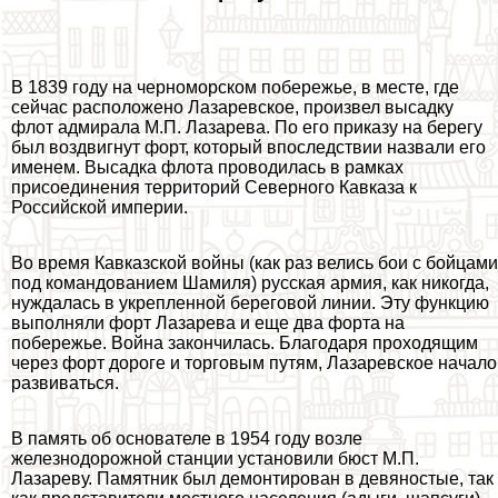
В 1839 году на черноморском побережье, в месте, где
сейчас расположено Лазаревское, произвел высадку
флот адмирала М.П. Лазарева. По его приказу на берегу
был воздвигнут форт, который впоследствии назвали его
именем. Высадка флота проводилась в рамках
присоединения территорий Северного Кавказа к
Российской империи.
Во время Кавказской войны (как раз велись бои с бойцами
под комaндованием Шамиля) русская армия, как никогда,
нуждалась в укрепленной береговой линии. Эту функцию
выполняли форт Лазарева и еще два форта на
побережье. Война закончилась. Благодаря проходящим
через форт дороге и торговым путям, Лазаревское начало
развиваться.
В память об основателе в 1954 году возле
железнодорожной станции установили бюcт М.П.
Лазареву. Памятник был демонтирован в девяностые, так