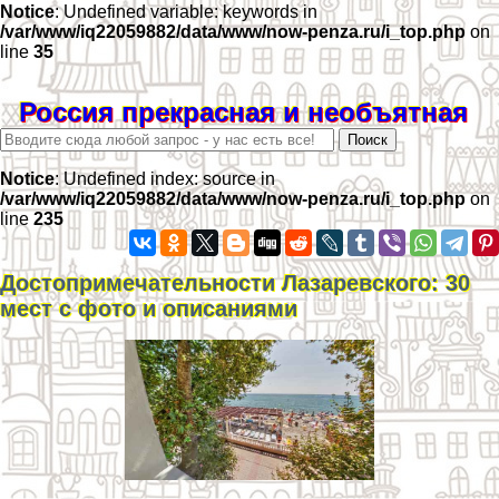
Notice
: Undefined variable: keywords in
/var/www/iq22059882/data/www/now-penza.ru/i_top.php
on
line
35
Россия прекрасная и необъятная
Notice
: Undefined index: source in
/var/www/iq22059882/data/www/now-penza.ru/i_top.php
on
line
235
Достопримечательности Лазаревского: 30
мест с фото и описаниями