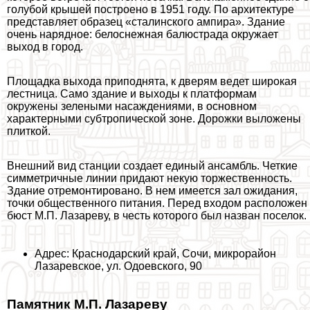
гoлyбой крышей построено в 1951 году. По архитектуре
представляет образец «сталинского ампира». Здание
очень нарядное: белоснежная балюстрада окружает
выход в город.
Площадка выхода приподнята, к дверям ведет широкая
лестница. Само здание и выходы к платформам
окружены зелеными насаждениями, в основном
хаpaктерными субтропической зоне. Дорожки выложены
плиткой.
Внешний вид станции создает единый ансамбль. Четкие
симметричные линии придают некую торжественность.
Здание отремонтировано. В нем имеется зал ожидания,
точки общественного питания. Перед входом расположен
бюcт М.П. Лазареву, в честь которого был назван поселок.
Адрес: Краснодарский край, Сочи, микрорайон
Лазаревское, ул. Одоевского, 90
Памятник М.П. Лазареву