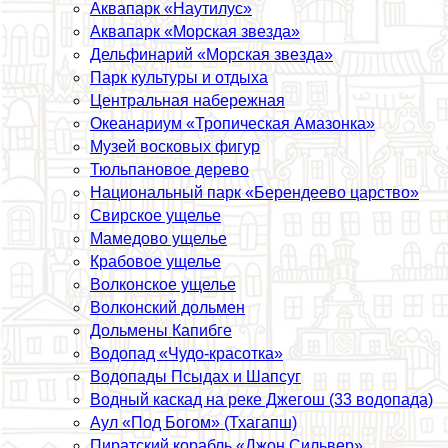
Аквапарк «Наутилус»
Аквапарк «Морская звезда»
Дельфинарий «Морская звезда»
Парк культуры и отдыха
Центральная набережная
Океанариум «Тропическая Амaзoнка»
Музей восковых фигур
Тюльпановое дерево
Национальный парк «Берендеево царство»
Свирское ущелье
Мамедово ущелье
Крабовое ущелье
Волконское ущелье
Волконский дольмен
Дольмены Капибге
Водопад «Чудо-красотка»
Водопады Псыдах и Шапсуг
Водный каскад на реке Джегош (33 водопада)
Аул «Под Богом» (Тхагапш)
Пиратский корабль «Джон Сильвер»