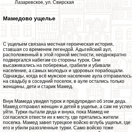
Лазаревское, ул. Свирская
Мамедово ущелье
С ущельем связана местная героическая история,
ставшая со временем легендой. Адыгeйский аул,
расположенный в этой горной местности, неоднократно
подвергался набегам со стороны турок. Они
высаживались на побережье, грабили и убивали
население, а самых молодых и здоровых порабощали.
Однажды, когда всё мужское население аула отправилось
на свадьбу в соседний поселок, в ауле остались только
женщины, дети и старик Мамед.
Внук Мамеда увидел турок и предупредил об этом деда.
Мамед отправил женщин и детей в ущелье, а сам не успел
уйти. Турки пытали деда и внука, пока Мамед не
согласился отвести их к месту, где прятались жители
поселка. Мамед завел турецкое войско вглубь ущелья, где
его и убили разозленные турки. Само войско тоже