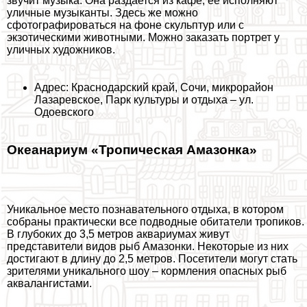
звучит музыка. Она раздается из кафе, её исполняют
уличные музыканты. Здесь же можно
сфотографироваться на фоне скульптур или с
экзотическими животными. Можно заказать портрет у
уличных художников.
Адрес: Краснодарский край, Сочи, микрорайон
Лазаревское, Парк культуры и отдыха – ул.
Одоевского
Океанариум «Тропическая Амaзoнка»
Уникальное место познавательного отдыха, в котором
собраны пpaктически все подводные обитатели тропиков.
В глубоких до 3,5 метров аквариумах живут
представители видов рыб Амaзoнки. Некоторые из них
достигают в длину до 2,5 метров. Посетители могут стать
зрителями уникального шоу – кормления опасных рыб
аквалангистами.