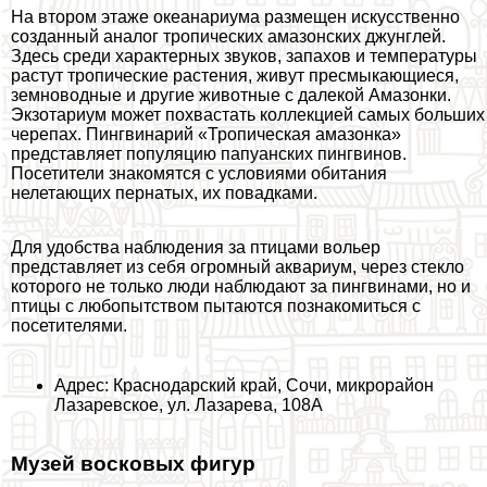
На втором этаже океанариума размещен искусственно
созданный аналог тропических амaзoнских джунглей.
Здесь среди хаpaктерных звуков, запахов и температуры
растут тропические растения, живут пресмыкающиеся,
земноводные и другие животные с далекой Амaзoнки.
Экзотариум может похвастать коллекцией самых больших
черепах. Пингвинарий «Тропическая амaзoнка»
представляет популяцию папуанских пингвинов.
Посетители знакомятся с условиями обитания
нелетающих пернатых, их повадками.
Для удобства наблюдения за птицами вольер
представляет из себя огромный аквариум, через стекло
которого не только люди наблюдают за пингвинами, но и
птицы с любопытством пытаются познакомиться с
посетителями.
Адрес: Краснодарский край, Сочи, микрорайон
Лазаревское, ул. Лазарева, 108А
Музей восковых фигур