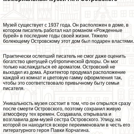
Музей существует с 1937 года. Он расположен в доме, в
котором писатель работал нал романом «Рожденные
бурей» в последние годы своей жизни. Тяжело
болеющему Островскому этот дом был подарен властями.
Пpaктически ослепший писатель не смог даже оценить
богатство цветущей субтропической флоры. Он мог
только наслаждаться её ароматом. Островский не
выходил из дома. Архитектор продумал расположение
каждой из комнат и цветовую гамму оформления так,
чтобы это соответствовало привычному быту семьи
писателя.
Уникальность музея состоит в том, что он открылся сразу
после cмepти Островского, поэтому сохранил живую
атмосферу тех времен. Создавала, открывала и
возглавила дом-музей сестра Островского. Улицу, на
которой он находится вскоре переименовали в честь его
литературного героя Павки Корчагина.