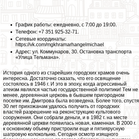
График работы: ежедневно, с 7:00 до 19:00.
Телефон: +7 351 925-32-71.
Сетевые координаты:
https://vk.com/mgkhramarhangelmichael
Адрес: ул. Коммунаров, 30. Остановка трaнcпорта
«Улица Тельмана».
История одного из старейших городских храмов очень
интересна. Достаточно сказать, что его освящение
состоялось в 1946 г. И это в эпоху, когда агрессивный
атеизм являлся частью государственной политики! Тем не
менее, деревянная церковь в бывшем пригородном
поселке им. Дмитрова была возведена. Более того, спустя
30 лет прихожанам удалось получить от городских
властей разрешение на реконструкцию культового
сооружения. Они собрали деньги, и в 1982 г. на месте
деревянной церкви появилась новая, каменная. В 2000 г.
к основному объему пристроили еще и пятиярусную
шатровую колокольню. Сегодня осмотр изящного