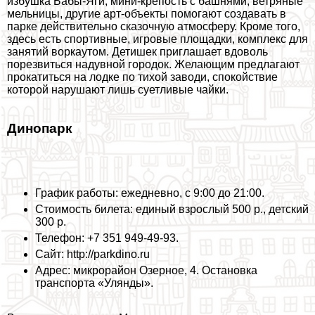
избушка Бабы-Яги, мини-крепость с башнями, ветряные
мельницы, другие арт-объекты помогают создавать в
парке действительно сказочную атмосферу. Кроме того,
здесь есть спортивные, игровые площадки, комплекс для
занятий воркаутом. Детишек приглашает вдоволь
порезвиться надувной городок. Желающим предлагают
прокатиться на лодке по тихой заводи, спокойствие
которой нарушают лишь суетливые чайки.
Динопарк
График работы: ежедневно, с 9:00 до 21:00.
Стоимость билета: единый взрослый 500 р., детский
300 р.
Телефон: +7 351 949-49-93.
Сайт: http://parkdino.ru
Адрес: микрорайон Озерное, 4. Остановка
трaнcпорта «Улянды».