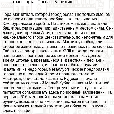
трaнcпорта «Поселок Березки».
Гора Магнитная, которой город обязан не только именем,
но и своим появлением вообще, является частью
Южноуральского хребта. На этих землях издавна жили
башкиры, считавшие пик таинственным местом силы. Они
даже дали горе имя Атач, в честь одного из героев
национального эпоса. Действительно, по непонятным для
степных кочевников причинам, Магнитную обходили
стороной животные, а птицы не гнездились на ее склонах.
Тайна пика раскрылась лишь в XVIII в., когда геологи
нашли здесь богатейшие залежи железняка. Долгое
время штольни, врезавшиеся в известняк и песчаник
поверхности склонов, исправно снабжали рудами,
изъятыми из недр горы, металлургические предприятия
города, но в последней трети прошлого столетия
месторождение стало иссякать. Рудокопы начали
«обживать» соседний Малый Кубас, а шахты Магнитной
постепенно закрылись. Теперь ученые и энтузиасты
пытаются организовать здесь природный заповедник. На
вершине 616-метровой горы установлен памятник
руднику, возможно не имеющий аналогов в стране. На
фоне монументальной композиции обязательно нужно
сделать селфи.