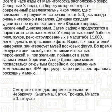
Всего в часе езды от Магнитогорска расположено озеро
Северные Улянды, на берегу которого открыт
современный развлекательный комплекс, где с
неизменным радушием встречают гостей. Здесь всегда
очень интересно и веселою. Детишек ожидает
удивительное путешествие в мир Юрского периода,
населенный динозаврами. Затем сафари продолжится в
парке гигантских насекомых. У колоритных копий бабочек,
пчел, жуков, реконструированных в масштабе 1:1000,
легко сделать потрясающее фото. Взрослых посетителей,
наверняка, заинтересует музей восковых фигур. Во время
экскурсии они полюбуются копиями известных
персонажей, и, при желании, побывают в зале
занимательной эpoтики. А еще Динопарке может
похвастаться открытым бассейном, современным
комплексом для SPA-процедур, кафе-гриль, рестораном с
роскошным меню.
Смотрите также достопримечательности
Чебаркуля
,
Кыштыма
,
Сатки
,
Троицка
,
Миасса
и
Златоуста