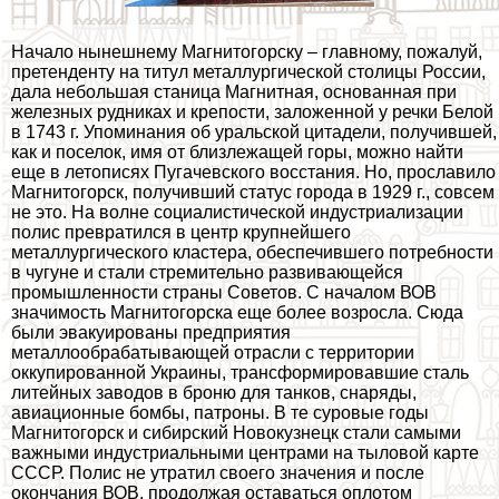
Начало нынешнему Магнитогорску – главному, пожалуй,
претенденту на титул металлургической столицы России,
дала небольшая станица Магнитная, основанная при
железных рудниках и крепости, заложенной у речки Белой
в 1743 г. Упоминания об уральской цитадели, получившей,
как и поселок, имя от близлежащей горы, можно найти
еще в летописях Пугачевского восстания. Но, прославило
Магнитогорск, получивший статус города в 1929 г., совсем
не это. На волне социалистической индустриализации
полис превратился в центр крупнейшего
металлургического кластера, обеспечившего потребности
в чугуне и стали стремительно развивающейся
промышленности страны Советов. С началом ВОВ
значимость Магнитогорска еще более возросла. Сюда
были эвакуированы предприятия
металлообpaбатывающей отрасли с территории
оккупированной Украины, трaнcформировавшие сталь
литейных заводов в броню для танков, снаряды,
авиационные бомбы, патроны. В те суровые годы
Магнитогорск и сибирский Новокузнецк стали самыми
важными индустриальными центрами на тыловой карте
СССР. Полис не утратил своего значения и после
окончания ВОВ, продолжая оставаться оплотом