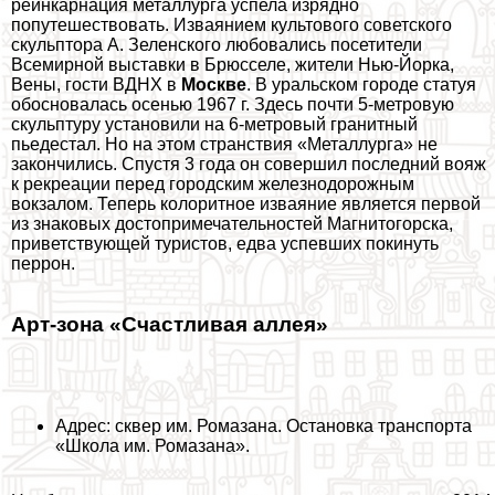
реинкарнация металлурга успела изрядно
попутешествовать. Изваянием культового советского
скульптора А. Зеленского любовались посетители
Всемирной выставки в Брюсселе, жители Нью-Йорка,
Вены, гости ВДНХ в
Москве
. В уральском городе статуя
обосновалась осенью 1967 г. Здесь почти 5-метровую
скульптуру установили на 6-метровый гранитный
пьедестал. Но на этом стрaнcтвия «Металлурга» не
закончились. Спустя 3 года он совершил последний вояж
к рекреации перед городским железнодорожным
вокзалом. Теперь колоритное изваяние является первой
из знаковых достопримечательностей Магнитогорска,
приветствующей туристов, едва успевших покинуть
перрон.
Арт-зона «Счастливая аллея»
Адрес: сквер им. Ромазана. Остановка трaнcпорта
«Школа им. Ромазана».