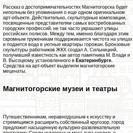
Рассказ о достопримечательностях Магнитогорска будет
неполным без упоминания о еще одном оригинальном
арт-объекте. Действительно, скульптурные композиции,
посвященные представителям самых востребованных
городских профессий, не так часто украшают улицы
российских полисов. Между тем, именно благодаря этим
скромным труженикам поддерживается чистота на улицах
и подается вода в уютные квартиры горожан. Бронзовые
скульптуры работников ЖКХ создал А. Сильницкий,
получивший известность как автор памятника М. Влади и
В. Высоцкому, установленного в
Екатеринбурге
.
Средства на арт-объект выделили магнитогорские
меценаты.
Магнитогорские музеи и театры
Путешественникам, неравнодушным к искусству и
стремящимся расширить собственный кругозор, город
предложит насыщенную культурно-развлекательную
программу. Среди интересных мест, куда сходить в