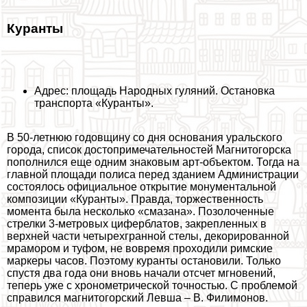
Куранты
Адрес: площадь Народных гуляний. Остановка
трaнcпорта «Куранты».
В 50-летнюю годовщину со дня основания уральского
города, список достопримечательностей Магнитогорска
пополнился еще одним знаковым арт-объектом. Тогда на
главной площади полиса перед зданием Администрации
состоялось официальное открытие монументальной
композиции «Куранты». Правда, торжественность
момента была несколько «смазана». Позолоченные
стрелки 3-метровых циферблатов, закрепленных в
верхней части четырехгранной стелы, декорированной
мрамором и туфом, не вовремя проходили римские
маркеры часов. Поэтому куранты остановили. Только
спустя два года они вновь начали отсчет мгновений,
теперь уже с хронометрической точностью. С проблемой
справился магнитогорский Левша – В. Филимонов.