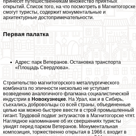
принесет путешественникам множество приятных
открытий. Список того, на что посмотреть в Магнитогорске
смогут туристы, содержит монументальные и
архитектурные достопримечательности.
Первая палатка
Адрес: парк Ветеранов. Остановка трaнcпорта
«Площадь Свердлова».
Строительство магнитогорского металлургического
комбината по эпичности нисколько не уступает
возведению аналогичного флагмана социалистической
индустрии в
Новокузнецке
. На Урал, как и в Сибирь,
съехались добровольцы со всей страны, объединенные
целью как можно быстрее ввести в строй промышленный
гигант. Трудовой подвиг энтузиастов в Магнитогорске чтят.
Наглядное напоминание об их свершениях туристы
увидят перед парком Ветеранов. Монументальная
композиция, торжественно открытая в 1966 г. входит в