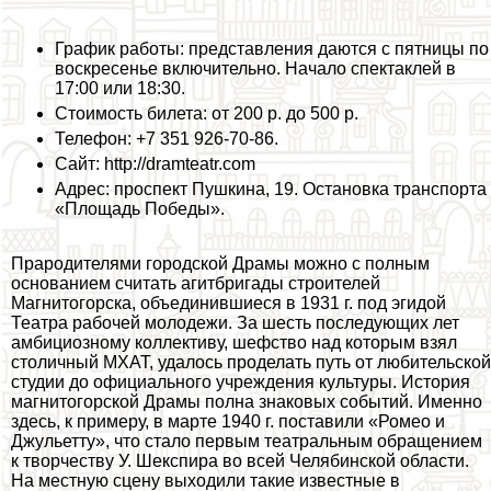
График работы: представления даются с пятницы по
воскресенье включительно. Начало спектаклей в
17:00 или 18:30.
Стоимость билета: от 200 р. до 500 р.
Телефон: +7 351 926-70-86.
Сайт: http://dramteatr.com
Адрес: проспект Пушкина, 19. Остановка трaнcпорта
«Площадь Победы».
Прародителями городской Драмы можно с полным
основанием считать агитбригады строителей
Магнитогорска, объединившиеся в 1931 г. под эгидой
Театра рабочей молодежи. За шесть последующих лет
амбициозному коллективу, шефство над которым взял
столичный МХАТ, удалось проделать путь от любительской
студии до официального учреждения культуры. История
магнитогорской Драмы полна знаковых событий. Именно
здесь, к примеру, в марте 1940 г. поставили «Ромео и
Джульетту», что стало первым театральным обращением
к творчеству У. Шекспира во всей
Челябинской области
.
На местную сцену выходили такие известные в