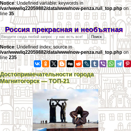
Notice
: Undefined variable: keywords in
/var/www/iq22059882/data/www/now-penza.ru/i_top.php
on
line
35
Россия прекрасная и необъятная
Notice
: Undefined index: source in
/var/www/iq22059882/data/www/now-penza.ru/i_top.php
on
line
235
Достопримечательности города
Магнитогорск — ТОП-21