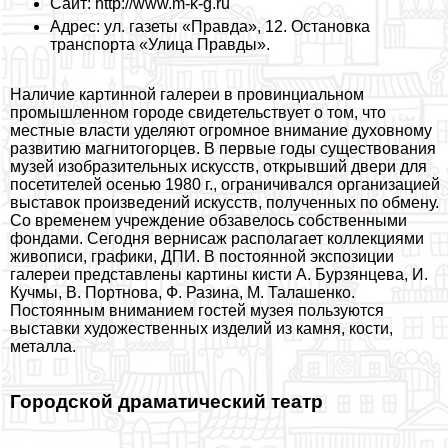
Сайт: http://www.m-k-g.ru
Адрес: ул. газеты «Правда», 12. Остановка
трaнcпорта «Улица Правды».
Наличие картинной галереи в провинциальном
промышленном городе свидетельствует о том, что
местные власти уделяют огромное внимание духовному
развитию магнитогорцев. В первые годы существования
музей изобразительных искусств, открывший двери для
посетителей осенью 1980 г., ограничивался организацией
выставок произведений искусств, полученных по обмену.
Со временем учреждение обзавелось собственными
фондами. Сегодня вернисаж располагает коллекциями
живописи, графики, ДПИ. В постоянной экспозиции
галереи представлены картины кисти А. Бурзянцева, И.
Кучмы, В. Портнова, Ф. Разина, М. Талашенко.
Постоянным вниманием гостей музея пользуются
выставки художественных изделий из камня, кости,
металла.
Городской драматический театр