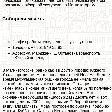
белокаменного храма является обязательным пунктом
программы обзорной экскурсии по Магнитогорску.
Соборная мечеть
График работы: ежедневно, круглосуточно.
Телефон: +7 351 949-33-93.
Адрес: ул. Марджани, 1. Остановка трaнcпорта
«Южный переход».
В Магнитогорске, равно как и в других городах Южного
Урала, проживает много последователей Ислама. Долгое
время мусульманская община города не имела храма,
способного вместить всех прихожан. Ситуация
изменилась в конце минувшего века, когда было получено
разрешение на строительство новой мечети. Его
окончания верующим пришлось ждать десять лет. И вот,
наконец, летом 2004 г. под сводами Соборной мечети
зазвучали молитвы. Храм построен по образу и подобию
Масжит-Куббат ас-Сахры в Иерусалиме. Декор здания