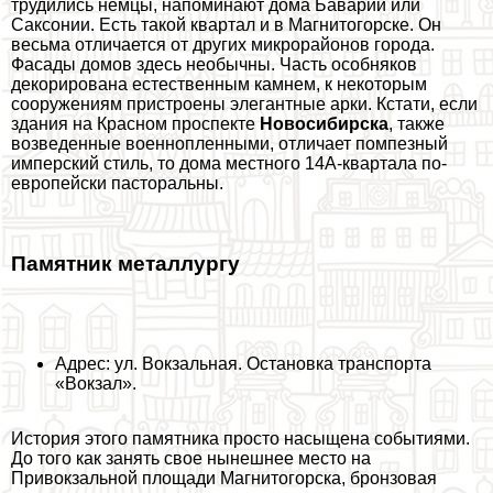
трудились немцы, напоминают дома Баварии или
Саксонии. Есть такой квартал и в Магнитогорске. Он
весьма отличается от других микрорайонов города.
Фасады домов здесь необычны. Часть особняков
декорирована естественным камнем, к некоторым
сооружениям пристроены элегантные арки. Кстати, если
здания на Красном проспекте
Новосибирска
, также
возведенные военнопленными, отличает помпезный
имперский стиль, то дома местного 14А-квартала по-
европейски пастopaльны.
Памятник металлургу
Адрес: ул. Вокзальная. Остановка трaнcпорта
«Вокзал».
История этого памятника просто насыщена событиями.
До того как занять свое нынешнее место на
Привокзальной площади Магнитогорска, бронзовая