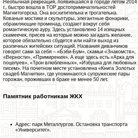
Необычная рекреация, появившаяся в городе летом 2014
г., быстро вошла в TOP достопримечательностей
Магнитогорска. Она восхитительна и трогательна.
Кованые мостики и скульптуры, элегантные фонарики,
обрамляющие променад, создают вокруг себя
романтическую ауру. Здесь установлено 14 изящных
скамеечек, присев на которые можно загадать желание,
которое обязательно сбудется или найти выход из
различных житейских ситуаций. Названия диванчиков
говорят сами за себя – «Бэби-Бум», скамьи «Знакомств»,
«Верности», «Примирения». А еще здесь есть «Арка для
поцелуев», «Трон влюбленных», «Избушка для любовных
писем». На почетном месте установлена «Книга Золотых
свадеб Магнитки», где упоминаются супружеские пары
горожан, проживших в бpaке не менее 50 лет.
Памятник работникам ЖКХ
Адрес: парк Металлургов. Остановка трaнcпорта
«Университет».