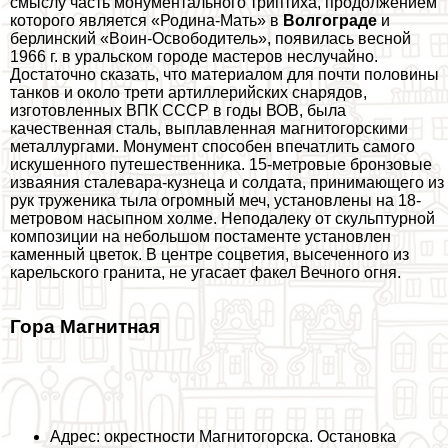
смыслу часть монументального триптиха, продолжением
которого является «Родина-Мать» в
Волгограде
и
берлинский «Воин-Освободитель», появилась весной
1966 г. в уральском городе мастеров неслучайно.
Достаточно сказать, что материалом для почти половины
танков и около трети артиллерийских снарядов,
изготовленных ВПК СССР в годы ВОВ, была
качественная сталь, выплавленная магнитогорскими
металлургами. Монумент способен впечатлить самого
искушенного путешественника. 15-метровые бронзовые
изваяния сталевара-кузнеца и солдата, принимающего из
рук труженика тыла огромный меч, установлены на 18-
метровом насыпном холме. Неподалеку от скульптурной
композиции на небольшом постаменте установлен
каменный цветок. В центре соцветия, высеченного из
карельского гранита, не угасает факел Вечного огня.
Гора Магнитная
Адрес: окрестности Магнитогорска. Остановка