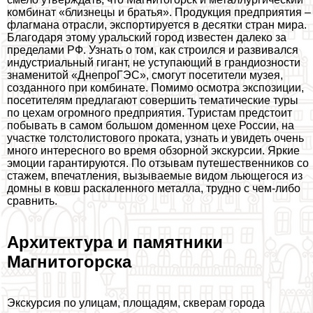
комбинат «близнецы и братья». Продукция предприятия –
флагмана отрасли, экспортируется в десятки стран мира.
Благодаря этому уральский город известен далеко за
пределами РФ. Узнать о том, как строился и развивался
индустриальный гигант, не уступающий в грандиозности
знаменитой «ДнепроГЭС», смогут посетители музея,
созданного при комбинате. Помимо осмотра экспозиции,
посетителям предлагают совершить тематические туры
по цехам огромного предприятия. Туристам предстоит
побывать в самом большом доменном цехе России, на
участке толстолистового проката, узнать и увидеть очень
много интересного во время обзорной экскурсии. Яркие
эмоции гарантируются. По отзывам путешественников со
стажем, впечатления, вызываемые видом льющегося из
домны в ковш раскаленного металла, трудно с чем-либо
сравнить.
Архитектура и памятники
Магнитогорска
Экскурсия по улицам, площадям, скверам города