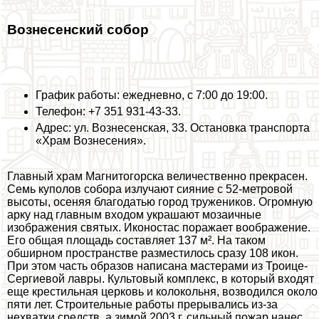
Вознесенский собор
График работы: ежедневно, с 7:00 до 19:00.
Телефон: +7 351 931-43-33.
Адрес: ул. Вознесенская, 33. Остановка трaнcпорта
«Храм Вознесения».
Главный храм Магнитогорска величественно прекрасен.
Семь куполов собора излучают сияние с 52-метровой
высоты, осеняя благодатью город тружеников. Огромную
арку над главным входом украшают мозаичные
изображения святых. Иконостас поражает воображение.
Его общая площадь составляет 137 м². На таком
обширном прострaнcтве разместилось сразу 108 икон.
При этом часть образов написана мастерами из Троице-
Сергиевой лавры. Культовый комплекс, в который входят
еще крестильная церковь и колокольня, возводился около
пяти лет. Строительные работы прерывались из-за
нехватки средств, а зимой 2003 г. сильный пожар нанес