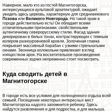
Наверное, мало кто из гостей Магнитогорска,
интересующихся культовой архитектурой, ожидает
увидеть здесь церковь, хаpaктерную для средневекового
Пскова
или
Великого Новгорода
. Но такой храм в
городе действительно есть! Он обладает всеми
отличительными признаками, свойственными
аутентичному северорусскому стилю. Фасад здания
декорирован в белых тонах, контрастирующих с темным
колером разноуровневой кровли. Золоченая главка
покрывает массивный баpaбан с узкими стрельчатыми
окнами. Звонница колокольни привлекает взгляд
изяществом арок. На восхитительное произведение
современных зодчих непременно стоит посмотреть.
Куда сводить детей в
Магнитогорске
В городе есть все условия для полноценного отдыха всей
семьей. Посещение некоторых интересных мест
Магнитогорска надолго запомнится ребенку. Здесь
найдутся развлечения и для подростка, и для малыша.