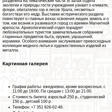
разделена на тематические части. В залах отдела
экологии и природы гости учреждения узнают о климате,
флоре, обитателях гор и лесов Урала, несметных
богатствах его недр. Выставки исторического раздела
повествуют о главных вехах освоения яицких земель и о
том, как возник и развивался город со времен Магнитной
крепости. Археологический отдел порадует
любознательных туристов замечательным собранием
старинных предметов быта, оружия, украшений,
керамики. Особого внимания заслуживают превосходные
коллекции медного литья и художественных изделий из
металла.
Картинная галерея
График работы: ежедневно, кроме воскресенья, с
11:00 до 19:00. По средам с 13:00 до 21:00.
Стоимость билета: взрослый 250 р., студенческий
150 р., детский 100 р.
Телефон: +7 351 926-02-48.