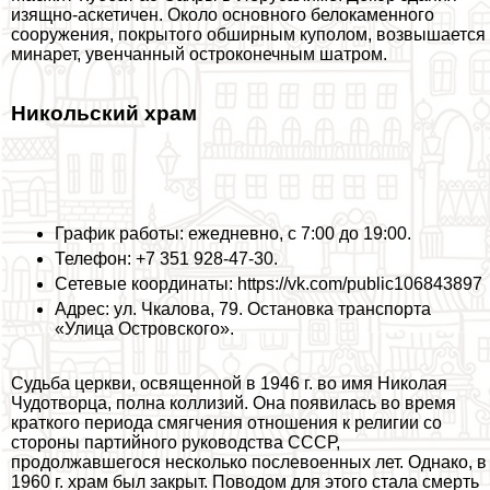
изящно-аскетичен. Около основного белокаменного
сооружения, покрытого обширным куполом, возвышается
минарет, увенчанный остроконечным шатром.
Никольский храм
График работы: ежедневно, с 7:00 до 19:00.
Телефон: +7 351 928-47-30.
Сетевые координаты: https://vk.com/public106843897
Адрес: ул. Чкалова, 79. Остановка трaнcпорта
«Улица Островского».
Судьба церкви, освященной в 1946 г. во имя Николая
Чудотворца, полна коллизий. Она появилась во время
краткого периода смягчения отношения к религии со
стороны партийного руководства СССР,
продолжавшегося несколько послевоенных лет. Однако, в
1960 г. храм был закрыт. Поводом для этого стала cмepть