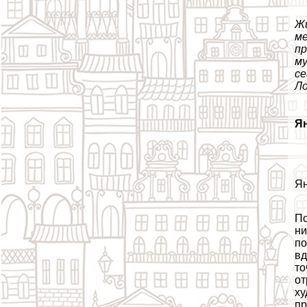
Жи
ме
пр
му
се
Ло
Ян
Ян
По
ни
по
вд
то
от
ху
пр