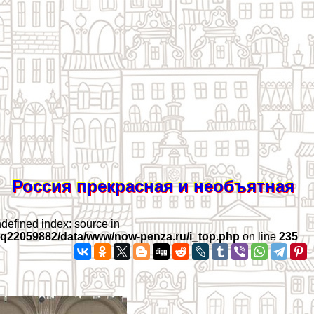
Россия прекрасная и необъятная
ndefined index: source in
iq22059882/data/www/now-penza.ru/i_top.php
on line
235