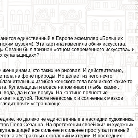
ранится единственный в Европе экземпляр «Больших
ским музеям). Эта картина изменила облик искусства,
» Сезанн был признан «отцом современного искусства» и
их купальщицах»?
женщинами, кто таких не рисовал. И действительно,
тела на фоне природы. Но делает из него нечто
лaзнительных изгибов женского тела возникают какие-то
та. Купальщицы и вовсе напоминают глыбы камня.
, вода, да и сам воздух. На картине полностью
ыкает к другой. После невесомых и солнечных мазков
ыглядит почти устрашающе.
дние, но далеко не единственные в наследии художника.
етов Поля Сезанна. На протяжении своей жизни художник
 купальщицей все сильнее и сильнее проступал главный
етов, а абстpaктных скоплений материи. В последних