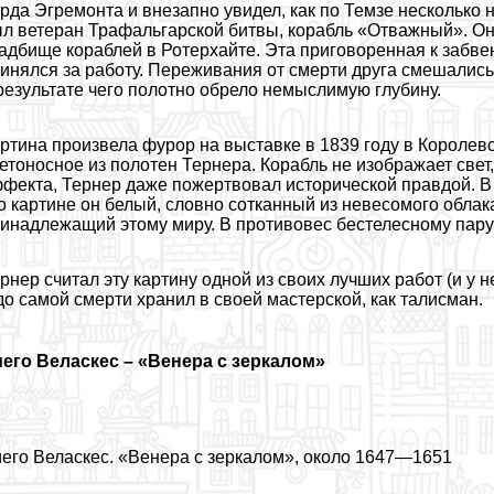
рда Эгремонта и внезапно увидел, как по Темзе несколько 
л ветеран Трафальгарской битвы, корабль «Отважный». Он
адбище кораблей в Ротерхайте. Эта приговоренная к забве
инялся за работу. Переживания от cмepти друга смешались 
результате чего полотно обрело немыслимую глубину.
ртина произвела фурор на выставке в 1839 году в Королев
етоносное из полотен Тернера. Корабль не изображает свет,
фекта, Тернер даже пожертвовал исторической правдой. В
о картине он белый, словно сотканный из невесомого облака
инадлежащий этому миру. В противовес бестелесному пару
рнер считал эту картину одной из своих лучших работ (и у 
до самой cмepти хранил в своей мастерской, как талисман.
иего Веласкес
–
«Венера с зеркалом»
его Веласкес. «Венера с зеркалом», около 1647—1651