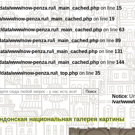
/data/www/now-penza.ru/i_main_cached.php
on line
15
ta/www/now-penza.ru/i_main_cached.php
on line
19
2/data/www/now-penza.ru/i_main_cached.php
on line
63
data/www/now-penza.ru/i_main_cached.php
on line
89
data/www/now-penza.ru/i_main_cached.php
on line
131
/data/www/now-penza.ru/i_main_cached.php
on line
144
/data/www/now-penza.ru/i_top.php
on line
35
Notice
: U
/var/www/
ндонская национальная галерея картины