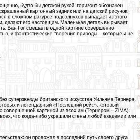
щенно, будто бы детской рукой: горизонт обозначен
аскрашенный картонный задник или на детский рисунок.
ся в сложном paкурсе подсолнухов выпадает из этого
м, делают его настоящим. Маленькая деталь вырывает
сть. Ван Гог смешал в одной картине совершенно
тью, и фантастические творения природы – которые и не
.
без суперзвезды британского искусства Уильяма Тернера.
которых и легендарный «Последний рейс», который
о совершенной картиной из всех им (Тернером – ZIMA)
 всех, что когда-либо украшали стены любой академии или
ельствах: он провожал в последний путь своего друга