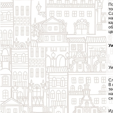
По
то
Са
на
ка
об
цв
У
Уи
Сл
В 
те
на
сх
Ид