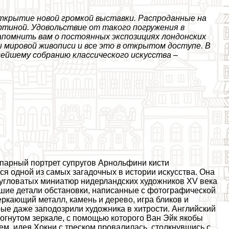
ткрытие новой громкой выставки. Распроданные на
ртиной. Удовольствие от такого погружения в
помнить вам о постоянных экспозициях лондонских
 мировой живописи и все это в открытом доступе. В
нейшему собранию классического искусства –
парный портрет супругов Арнольфини кисти
ся одной из самых загадочных в истории искусства. Она
 угловатых миниатюр нидерландских художников XV века
йшие детали обстановки, написанные с фотографической
ркающий металл, камень и дерево, игра бликов и
рые даже заподозрили художника в хитрости. Английский
огнутом зеркале, с помощью которого Ван Эйк якобы
ем, идея Хокни с треском провалилась, столкнувшись с