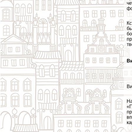
че
ф
Кс
бы
бо
пр
тв
Ви
Ви
На
«П
пр
вп
ка