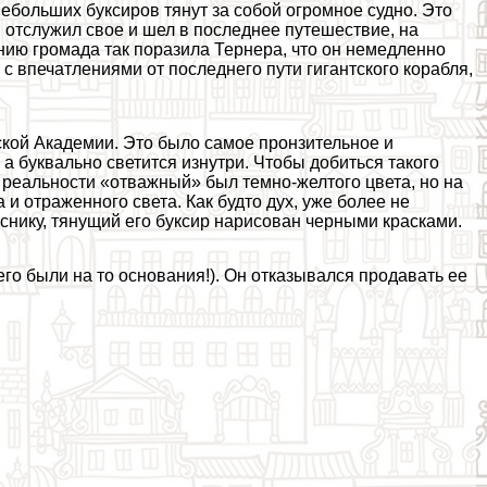
небольших буксиров тянут за собой огромное судно. Это
 отслужил свое и шел в последнее путешествие, на
нию громада так поразила Тернера, что он немедленно
с впечатлениями от последнего пути гигантского корабля,
ской Академии. Это было самое пронзительное и
 а буквально светится изнутри. Чтобы добиться такого
 реальности «отважный» был темно-желтого цвета, но на
 и отраженного света. Как будто дух, уже более не
снику, тянущий его буксир нарисован черными красками.
него были на то основания!). Он отказывался продавать ее