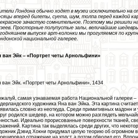
тели Лондона обычно ходят в музеи исключительно на о
сяцы вперед билеты, суета, шум, толпа перед каждой ка
екрасное зачастую сомнительное. Поэтому мы решили на
зеев. Просторные полупустые залы, величайшие шедевры
годняшнем выпуске арт-колонки мы прогуляемся по круп
ндонской национальной галерее.
 ван Эйк
–
«Портрет четы Арнольфини»
 ван Эйк. «Портрет четы Арнольфини», 1434
жалуй, самая узнаваемая работа Национальной галереи – 
дерландского художника Яна ван Эйка. Эта картина считает
явилась словно из неоткуда. Среди примитивных мадонн и
руг родился шедевр, на котором можно разглядеть мельча
чностью. Идеально прорисованные поверхности тканей, све
ражений. Картина так выделялась среди других, что некото
дожник Дэвид Хокни придумал целую теорию об огромном в
оецировал отражение на холст, а потом обводил его. Впроч