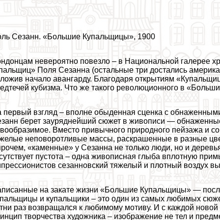
ль Сезанн. «Большие Купальщицы», 1900
ндонцам невероятно повезло – в Национальной галерее х
пальщиц» Поля Сезанна (остальные три достались американ
ложив начало авангарду. Благодаря открытиям «Купальщиц
едтечей кубизма. Что же такого революционного в «Больш
 первый взгляд – вполне обыденная сценка с обнаженными 
занн берет зауряднейший сюжет в живописи — обнаженные 
вообразимое. Вместо привычного природного пейзажа и coб
желые неповоротливые массы, раскрашенные в разные цве
рочем, «каменные» у Сезанна не только люди, но и деревья
сутствует пустота – одна живописная глыба вплотную прим
прессионистов сезанновский тяжелый и плотный воздух в
писанные на закате жизни «Большие Купальщицы» — после
пальщицы и купальщики – это один из самых любимых сюж
тни раз возвращался к любимому мотиву. И с каждой новой
инцип творчества художника – изображение не тел и предм