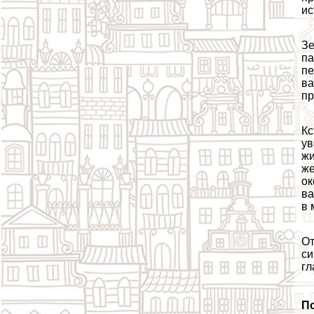
ис
Зе
па
пе
ва
пр
Кс
ув
жи
же
ок
ва
в 
От
си
гл
П