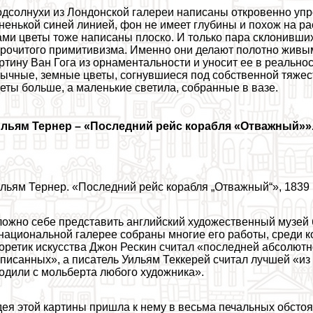
дсолнухи из Лондонской галереи написаны откровенно упро
ненькой синей линией, фон не имеет глубины и похож на р
ми цветы тоже написаны плоско. И только пара склонивших
рочитого примитивизма. Именно они делают полотно живы
ртину Ван Гога из орнаментальности и уносит ее в реально
ычные, земные цветы, согнувшиеся под собственной тяжес
еты больше, а маленькие светила, собранные в вазе.
ильям Тернер
–
«Последний рейс корабля «Отважный»»
льям Тернер. «Последний рейс корабля „Отважный“», 1839
ожно себе представить английский художественный музей 
национальной галерее собраны многие его работы, среди 
оретик искусства Джон Рескин считал «последней абсолютн
писанных», а писатель Уильям Теккерей считал лучшей «из
одили с мольберта любого художника».
ея этой картины пришла к нему в весьма печальных обстоят