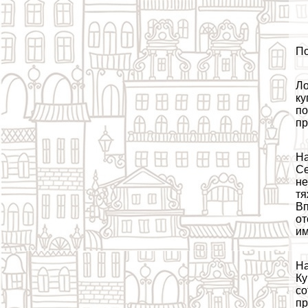
По
Ло
ку
по
пр
На
Се
не
тя
Вп
от
им
На
Ку
со
пр