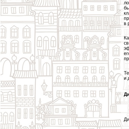
ло
бы
кл
пр
в 
Ка
св
эф
ег
пр
Те
и 
Д
Ди