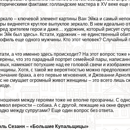
торическими фактами: голландские мастера в XV веке еще 
ркало – ключевой элемент картины Ван Эйка и самый непо
ры виднеется круглое выпуклое зеркало. В нем идеально о
ред зрителем герои и даже… художник, который рисует супр
н Эйк был здесь». Кстати, художник – не единственный оби
офиль еще одного мужчины. Кто этот человек? Случайный 
тати, а что именно здесь происходит? На этот вопрос тоже
ерены, что это парадный портрет семейной пары, написанны
вых, намекают потухшие над ее головой свечи и изображен
нщины. Хотя, с такой же вероятностью можно предположи
ончание бpaка, а его первые мгновения, и Джованни Арнол
с не смущает огромный живот женщины – это всего лишь ск
моде.
ношения между героями тоже не вполне прозрачны. С одно
мвол верности – собака. А с другой, лежащие на окне фрук
адко между супругами? Еще один вопрос без ответа.
оль Сезанн
–
«Большие Купальщицы»