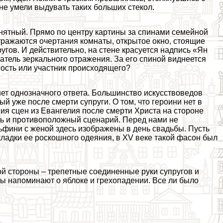
не умели выдувать таких больших стекол.
нятный. Прямо по центру картины за спинами семейной
тражаются очертания комнаты, открытое окно, стоящие
угов. И действительно, на стене красуется надпись «Ян
татель зеркального отражения. За его спиной виднеется
гость или участник происходящего?
 нет однозначного ответа. Большинство искусствоведов
й уже после cмepти супруги. О том, что героини нет в
ия сцен из Евангелия после cмepти Христа на стороне
ть и противоположный сценарий. Перед нами не
ьфини с женой здесь изображены в день свадьбы. Пусть
ладки ее роскошного одеяния, в XV веке такой фасон был
й стороны – трепетные соединенные руки супругов и
ты напоминают о яблоке и грехопадении. Все ли было