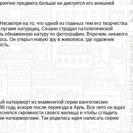
приятие предмета больше не диктуется его внешней
Несмотря на то, что одной из главных тем его творчества
слугами натурщиц. Сезанн страдал патологической
ть обнаженную натуру по фотографии. Впрочем, никакого
сь. Он открыл новую эру в живописи, где художник
сть.
ый натюрморт из знаменитой серии вангоговских
8 году, вскоре после переезда в Арль. Все лето он ждал
стеснялся скромности своего жилища и чтобы сгладить
ми натюрмортами. Так родилась идея написать серию