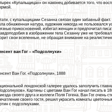
тырех «Купальщицах» он наконец добивается того, что вос
ормой.
тати, с купальщицами Сезанна связан один забавный факт. 
ла обнаженная натура, художник никогда не пользовался у
язнью прикосновений, избегал женщин и предпочитал писа
авдоподобия в изображении тела Сезанну уже не требовало
орит свои вселенные, не обращая внимание на реалистично
нсент ван Гог
–
«Подсолнухи»
нсент Ван Гог. «Подсолнухи», 1888
циональной лондонской галерее удалось заполучить главн
одсолнухов». Картины с цветами Ван Гог начал писать в 188
иезда своего друга и коллеги Поля Гогена. Ван Гог очень 
ечатление своего гостя, решил украсить комнаты цветочны
ртин с подсолнухами.