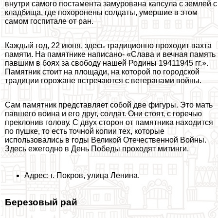
внутри самого постамента замурована капсула с землей с
кладбища, где похоронены солдаты, умершие в этом
самом госпитале от ран.
Каждый год, 22 июня, здесь традиционно проходит вахта
памяти. На памятнике написано- «Слава и вечная память
павшим в боях за свободу нашей Родины 19411945 гг.».
Памятник стоит на площади, на которой по городской
традиции горожане встречаются с ветеранами войны.
Сам памятник представляет собой две фигуры. Это мать
павшего воина и его друг, солдат. Они стоят, с горечью
преклонив голову. С двух сторон от памятника находится
по пушке, то есть точной копии тех, которые
использовались в годы Великой Отечественной Войны.
Здесь ежегодно в День Победы проходят митинги.
Адрес: г. Покров, улица Ленина.
Березовый рай