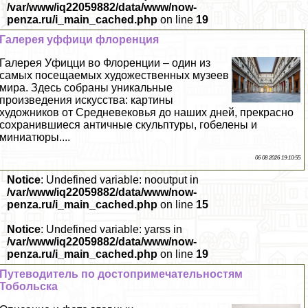
/var/www/iq22059882/data/www/now-
penza.ru/i_main_cached.php
on line
19
Галерея уффици флоренция
Галерея Уфицци во Флоренции – один из
самых посещаемых художественных музеев
мира. Здесь собраны уникальные
произведения искусства: картины
художников от Средневековья до наших дней, прекрасно
сохранившиеся античные скульптуры, гобелены и
миниатюры....
06 08 2026 19:10:55
Notice
: Undefined variable: nooutput in
/var/www/iq22059882/data/www/now-
penza.ru/i_main_cached.php
on line
15
Notice
: Undefined variable: yarss in
/var/www/iq22059882/data/www/now-
penza.ru/i_main_cached.php
on line
19
Путеводитель по достопримечательностям
Тобольска