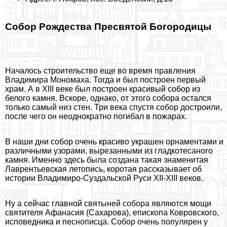
Собор Рождества Пресвятой Богородицы
Началось строительство еще во время правления
Владимира Мономаха. Тогда и был построен первый
храм. А в XIII веке был построен красивый собор из
белого камня. Вскоре, однако, от этого собора остался
только самый низ стен. Три века спустя собор достроили,
после чего он неоднократно погибал в пожарах.
В наши дни собор очень красиво украшен орнаментами и
различными узорами, вырезанными из гладкотесаного
камня. Именно здесь была создана такая знаменитая
Лаврентьевская летопись, коротая рассказывает об
истории Владимиро-Суздальской Руси XII-XIII веков.
Ну а сейчас главной святыней собора являются мощи
святителя Афанасия (Сахарова), епископа Ковровского,
исповедника и песнописца. Собор очень популярен у