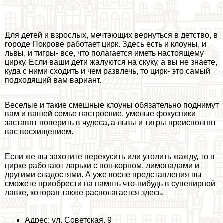
Для детей и взрослых, мечтающих вернуться в детство, в
городе Покрове работает цирк. Здесь есть и клоуны, и
львы, и тигры- все, что полагается иметь настоящему
цирку. Если ваши дети жалуются на скуку, а вы не знаете,
куда с ними сходить и чем развлечь, то цирк- это самый
подходящий вам вариант.
Веселые и такие смешные клоуны обязательно поднимут
вам и вашей семье настроение, умелые фокусники
заставят поверить в чудеса, а львы и тигры преисполнят
вас восхищением.
Если же вы захотите перекусить или утолить жажду, то в
цирке работают ларьки с поп-корном, лимонадами и
другими сладостями. А уже после представления вы
сможете приобрести на память что-нибудь в сувенирной
лавке, которая также располагается здесь.
Адрес: ул. Советская, 9