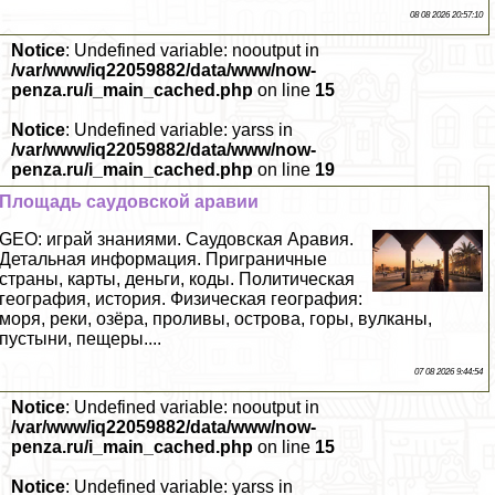
08 08 2026 20:57:10
Notice
: Undefined variable: nooutput in
/var/www/iq22059882/data/www/now-
penza.ru/i_main_cached.php
on line
15
Notice
: Undefined variable: yarss in
/var/www/iq22059882/data/www/now-
penza.ru/i_main_cached.php
on line
19
Площадь саудовской аравии
GEO: играй знаниями. Саудовская Аравия.
Детальная информация. Приграничные
страны, карты, деньги, коды. Политическая
география, история. Физическая география:
моря, реки, озёра, проливы, острова, горы, вулканы,
пустыни, пещеры....
07 08 2026 9:44:54
Notice
: Undefined variable: nooutput in
/var/www/iq22059882/data/www/now-
penza.ru/i_main_cached.php
on line
15
Notice
: Undefined variable: yarss in