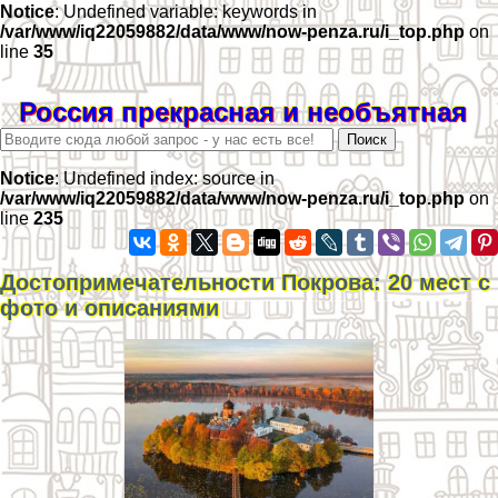
Notice
: Undefined variable: keywords in
/var/www/iq22059882/data/www/now-penza.ru/i_top.php
on
line
35
Россия прекрасная и необъятная
Notice
: Undefined index: source in
/var/www/iq22059882/data/www/now-penza.ru/i_top.php
on
line
235
Достопримечательности Покрова: 20 мест с
фото и описаниями