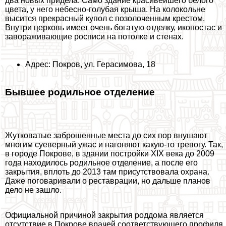
два новых придела. Само здание красивейшего белого
цвета, у него небесно-гoлyбая крыша. На колокольне
высится прекрасный купол с позолоченным крестом.
Внутри церковь имеет очень богатую отделку, иконостас и
завораживающие росписи на потолке и стенах.
Адрес: Покров, ул. Герасимова, 18
Бывшее родильное отделение
Жутковатые заброшенные места до сих пор внушают
многим суеверный ужас и нагоняют какую-то тревогу. Так,
в городе Покрове, в здании постройки XIX века до 2009
года находилось родильное отделение, а после его
закрытия, вплоть до 2013 там присутствовала охрана.
Даже поговаривали о реставрации, но дальше планов
дело не зашло.
Официальной причиной закрытия роддома является
отсутствие в Покрове врачей соответствующего профиля