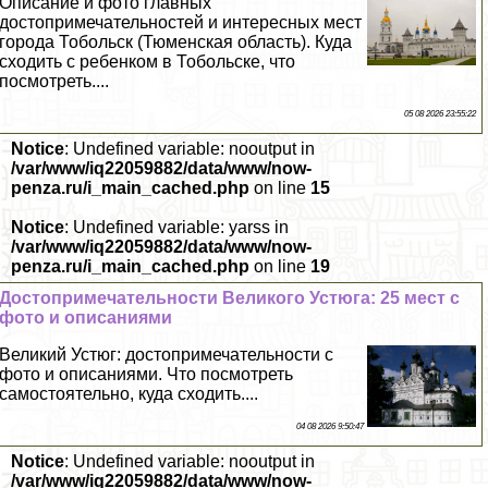
Описание и фото главных
достопримечательностей и интересных мест
города Тобольск (Тюменская область). Куда
сходить с ребенком в Тобольске, что
посмотреть....
05 08 2026 23:55:22
Notice
: Undefined variable: nooutput in
/var/www/iq22059882/data/www/now-
penza.ru/i_main_cached.php
on line
15
Notice
: Undefined variable: yarss in
/var/www/iq22059882/data/www/now-
penza.ru/i_main_cached.php
on line
19
Достопримечательности Великого Устюга: 25 мест с
фото и описаниями
Великий Устюг: достопримечательности с
фото и описаниями. Что посмотреть
самостоятельно, куда сходить....
04 08 2026 9:50:47
Notice
: Undefined variable: nooutput in
/var/www/iq22059882/data/www/now-