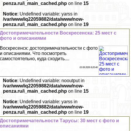
penza.ru/i_main_cached.php
on line
15
Notice
: Undefined variable: yarss in
/var/www/iq22059882/data/www/now-
penza.ru/i_main_cached.php
on line
19
Достопримечательности Воскресенска: 25 мест с
фото и описаниями
Воскресенск: достопримечательности с фото
и описаниями. Что посмотреть
самостоятельно, куда сходить....
03 08 2026 8:20:46
Notice
: Undefined variable: nooutput in
/var/www/iq22059882/data/www/now-
penza.ru/i_main_cached.php
on line
15
Notice
: Undefined variable: yarss in
/var/www/iq22059882/data/www/now-
penza.ru/i_main_cached.php
on line
19
Достопримечательности Тарусы: 30 мест с фото и
описаниями