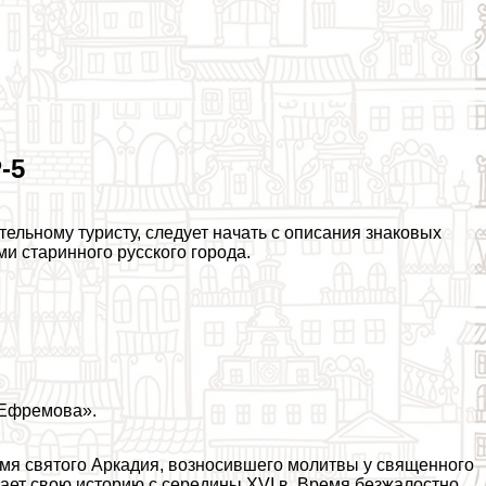
-5
тельному туристу, следует начать с описания знаковых
и старинного русского города.
 Ефремова».
имя святого Аркадия, возносившего молитвы у священного
вает свою историю с середины XVI в. Время безжалостно