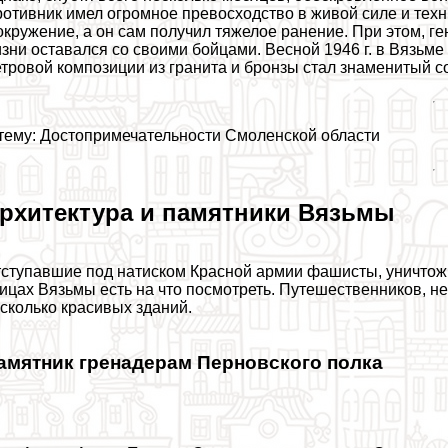
отивник имел огромное превосходство в живой силе и тех
окружение, а он сам получил тяжелое ранение. При этом, ге
зни оставался со своими бойцами. Весной 1946 г. в Вязьме
тровой композиции из гранита и бронзы стал знаменитый с
тему:
Достопримечательности Смоленской области
рхитектура и памятники Вязьмы
ступавшие под натиском Красной армии фашисты, уничтож
ицах Вязьмы есть на что посмотреть. Путешественников, н
сколько красивых зданий.
амятник гренадерам Перновского полка