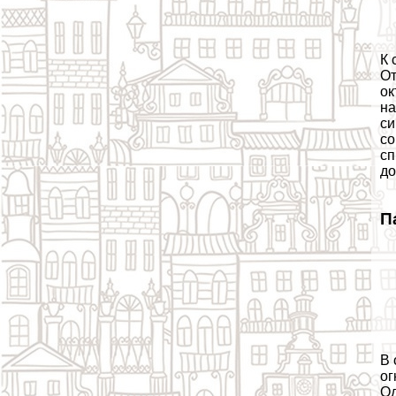
К 
От
ок
на
си
со
сп
до
П
В 
ог
Од