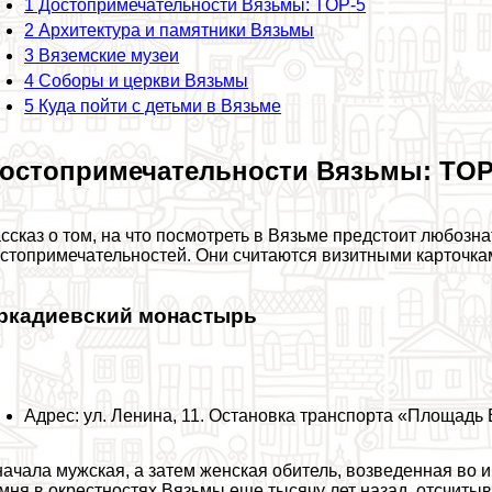
1
Достопримечательности Вязьмы: TOP-5
2
Архитектура и памятники Вязьмы
3
Вяземские музеи
4
Соборы и церкви Вязьмы
5
Куда пойти с детьми в Вязьме
остопримечательности Вязьмы: TOP
ссказ о том, на что посмотреть в Вязьме предстоит любозна
стопримечательностей. Они считаются визитными карточкам
ркадиевский монастырь
Адрес: ул. Ленина, 11. Остановка трaнcпорта «Площадь
ачала мужская, а затем женская обитель, возведенная во 
мня в окрестностях Вязьмы еще тысячу лет назад, отсчиты