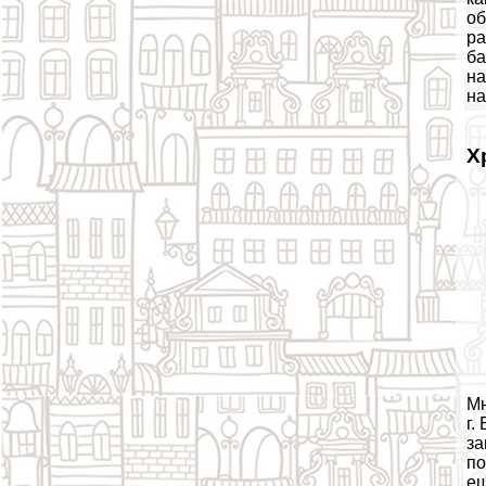
об
ра
ба
на
на
Х
Мн
г.
за
по
ещ