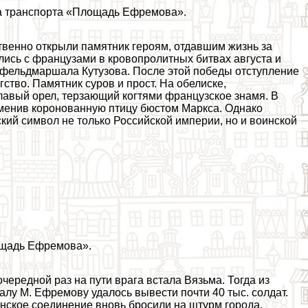
ка трaнcпорта «Площадь Ефремова».
венно открыли памятник героям, отдавшим жизнь за
лись с французами в кровопролитных битвах августа и
м фельдмаршала Кутузова. После этой победы отступление
тво. Памятник суров и прост. На обелиске,
лавый орел, терзающий когтями французское знамя. В
аменив коронованную птицу бюcтом Маркса. Однако
кий символ не только Российской империи, но и воинской
ощадь Ефремова».
 очередной раз на пути врага встала Вязьма. Тогда из
лу М. Ефремову удалось вывести почти 40 тыс. солдат.
инское соединение вновь бросили на штурм города.