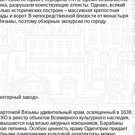
на, разрушали воинствующие атеисты. Однако, всякий
олько исторических построек – массивная крепостная
ады и ворот. В непосредственной близости от монастыря
Вязьмы, поэтому обзорные экскурсии по городу
жекторный завод».
 карточкой Вязьмы удивительный храм, освященный в 1638
КО в реестр объектов Всемирного культурного наследия,
возвышаются над вязью ажурных кокошников. Баpaбаны
ая лепнина. Особую ценность храму Одигитрии придает
одобными памятниками культовой архитектуры можно