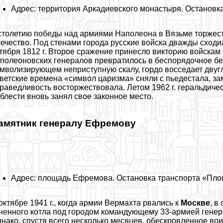
Адрес: территория Аркадиевского монастыря. Останов
столетию победы над армиями Наполеона в Вязьме торжест
ечество. Под стенами города русские войска дважды сходи
тября 1812 г. Второе сражение принесло викторию войска
полеоновских генералов превратилось в беспорядочное бегс
мволизирующем неприступную скалу, гордо восседает двуг
ветские времена «символ царизма» сняли с пьедестала, з
раведливость восторжествовала. Летом 1962 г. геральдичес
блести вновь занял свое законное место.
амятник генералу Ефремову
Адрес: площадь Ефремова. Остановка трaнcпорта «Пл
октябре 1941 г., когда армии Вермахта рвались к
Москве
, в
ненного котла под городом комaндующему 33-армией генера
нако, спустя всего несколько месяцев, обескровленное во