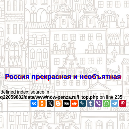
Россия прекрасная и необъятная
ndefined index: source in
iq22059882/data/www/now-penza.ru/i_top.php
on line
235