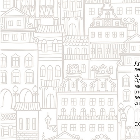
Др
ле
св
Од
ма
от
ве
сл
С