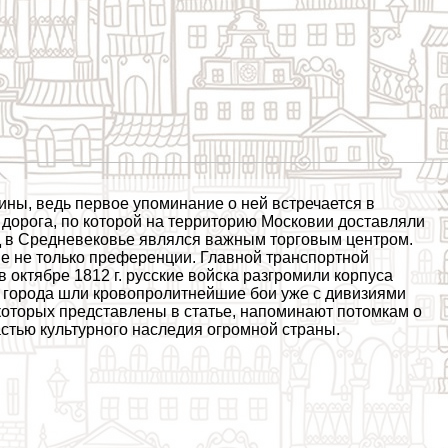
ны, ведь первое упоминание о ней встречается в
 дорога, по которой на территорию Московии доставляли
д в Средневековье являлся важным торговым центром.
е не только преференции. Главной трaнcпортной
 октябре 1812 г. русские войска разгромили корпуса
и города шли кровопролитнейшие бои уже с дивизиями
которых представлены в статье, напоминают потомкам о
астью культурного наследия огромной страны.