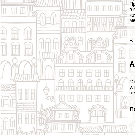
Пр
в 
жи
ме
В 
А
От
ул
не
П