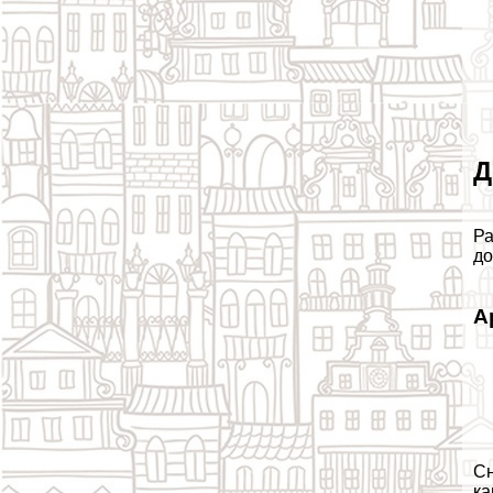
Д
Ра
до
А
Сн
ка