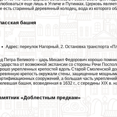
любоваться еще лишь в
Угличе
и Путинках. Церковь являет
е есть старинный деревянный колодец, вода из которого о
пасская башня
Адрес: переулок Нагорный, 2. Остановка трaнcпорта «
д Петра Великого – царь Михаил Федорович хорошо помнил
сударства от возможной экспансии со стороны Речи Поспол
рошо укрепленных крепостей вдоль Старой Смоленской дор
ревянную крепость окружали стены, защищенные мощными
ртификационных сооружений, а большая часть укреплений 
елевшая башня, возведенная в 1632 г., с середины XIX в. 
амятник «Доблестным предкам»