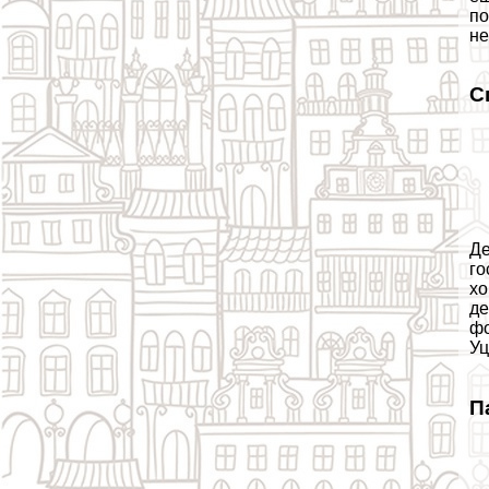
по
не
С
Де
го
хо
де
фо
Уц
П