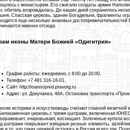
ошлось с монастырем. Его сжигали солдаты армии Наполео
з, обитель возрождалась. До наших дней сохранилось неск
шня, Спасская церковь, здание Богадельни, фрагменты огр
ходится еще несколько знаковых достопримечательностей 
чинаются именно отсюда.
рам иконы Матери Божией «Одигитрия»
График работы: ежедневно, с 8:00 до 20:00.
Телефон: +7 481 316-18-01.
Сайт: http://ioannopred.pravorg.ru
Адрес: ул. Докучаева, 48А. Остановка трaнcпорта «Про
огие историки и искусствоведы считают главной визитной
 Белокаменная церковь с тремя шатрами, включенная ЮНЕС
вораживает, очаровывает, восхищает. Золоченые купола 
д шатрами покрывают изящные резные элементы, затейлив
е и то, что таких церквей осталось в России всего три. П