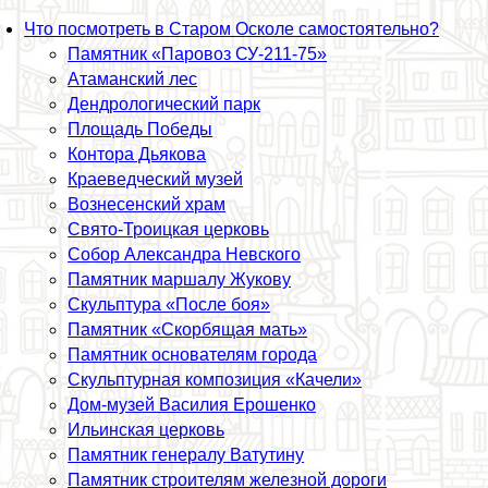
Что посмотреть в Старом Осколе самостоятельно?
Памятник «Паровоз СУ-211-75»
Атаманский лес
Дендрологический парк
Площадь Победы
Контора Дьякова
Краеведческий музей
Вознесенский храм
Свято-Троицкая церковь
Собор Александра Невского
Памятник маршалу Жукову
Скульптура «После боя»
Памятник «Скорбящая мать»
Памятник основателям города
Скульптурная композиция «Качели»
Дом-музей Василия Ерошенко
Ильинская церковь
Памятник генералу Ватутину
Памятник строителям железной дороги