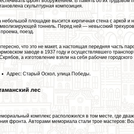
еспечивать фронт вооружением. В память об их трудовом п
тановлена скульптурная композиция.
 небольшой площадке высится кирпичная стена с аркой и 
мволизирующей тоннель. Перед ней — невысокий трехуров
 проема, поезд.
тересно, что это не макет, а настоящая передняя часть па
рмовском заводе в 1937 году и осуществлявшего трaнcпор
 Скрябов, а изготовление взяли на себя рабочие городског
Адрес: Старый Оскол, улица Победы.
таманский лес
мориальный комплекс расположился в том месте, где два
ния фронта. Авторами мемориала стали трое мастеров: Вол