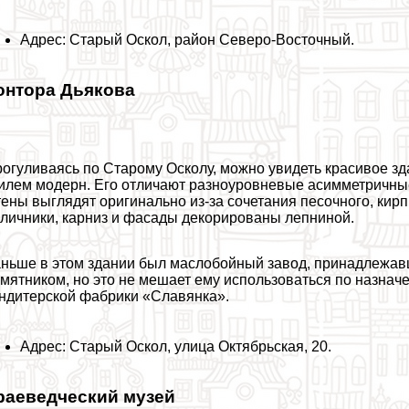
Адрес: Старый Оскол, район Северо-Восточный.
онтора Дьякова
огуливаясь по Старому Осколу, можно увидеть красивое зд
илем модерн. Его отличают разноуровневые асимметричные
ены выглядят оригинально из-за сочетания песочного, кир
личники, карниз и фасады декорированы лепниной.
ньше в этом здании был маслобойный завод, принадлежавш
мятником, но это не мешает ему использоваться по назна
ндитерской фабрики «Славянка».
Адрес: Старый Оскол, улица Октябрьская, 20.
раеведческий музей