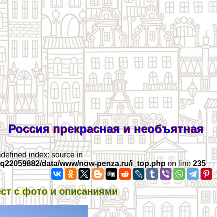
Россия прекрасная и необъятная
ndefined index: source in
iq22059882/data/www/now-penza.ru/i_top.php
on line
235
ст с фото и описаниями