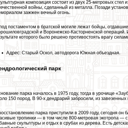
ульптурная композиция состоит из двух 25-метровых стел 
ечественной войны, сделанный из металла. Позади установ
мориалом зажжен вечный огонь.
под постаментом в братской могиле лежат бойцы, отдавшие
рошиловградской и Воронежско-Касторненской операций. 
зультате которого было решено противостоять врагу силам
Адрес: Старый Оскол, автодорога Южная объездная.
ендрологический парк
нование парка началось в 1975 году, тогда в урочище «Зау
оло 150 пород. В 90-х дендрарий забросили, из завезенных
восстановлению парка приступили в 2009 году, сегодня он 
асивые тропинки — в том числе 800-метровая экотропа — 
бавные скульптуры и отдых в срубах из дерева. Есть детск