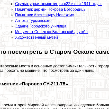
Скульптурная композиция «22 июня 1941 года»
Памятник церкви Покрова Богородицы
Памятник Александру Невскому
Аптека Турминского
Здание Городского училища
Монумент Советско-Болгарской дружбы
Художественный музей
то посмотреть в Старом Осколе сам
тересные места и основные достопримечательности города 
да поехать на машине, что посмотреть за один день.
амятник «Паровоз СУ-211-75»
 время второй Мировой железнодорожники сделали больш