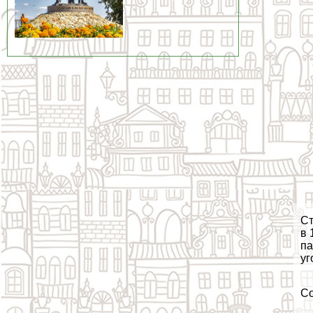
Ст
в 
па
уг
С