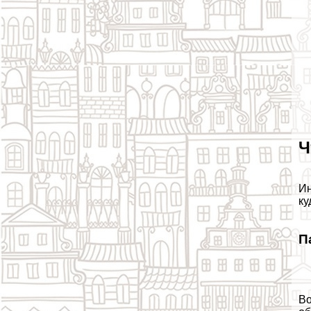
Ч
Ин
ку
П
Во