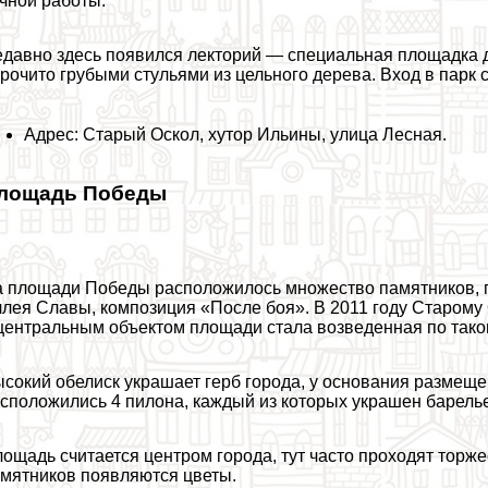
чной работы.
давно здесь появился лекторий — специальная площадка д
рочито грубыми стульями из цельного дерева. Вход в парк
Адрес: Старый Оскол, хутор Ильины, улица Лесная.
лощадь Победы
 площади Победы расположилось множество памятников, п
лея Славы, композиция «После боя». В 2011 году Старому
центральным объектом площади стала возведенная по тако
сокий обелиск украшает герб города, у основания размещен
сположились 4 пилона, каждый из которых украшен барел
ощадь считается центром города, тут часто проходят торж
мятников появляются цветы.