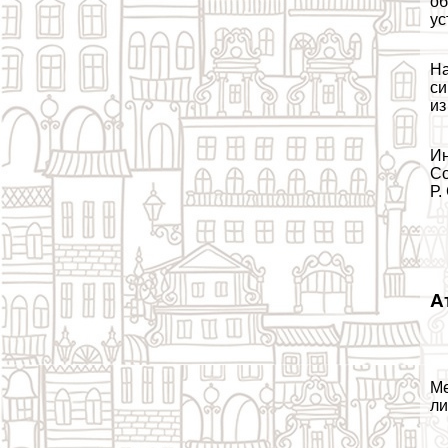
об
ус
На
си
из
Ин
Со
Р.
А
Ме
ли