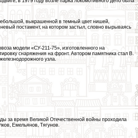
одвиге, в 1979 году возле парка локомотивного депо была
небольшой, выкрашенной в темный цвет нишей,
невый постамент, на котором застыл, словно вырываясь
ровоза модели «СУ-211-75», изготовленного на
тировку снаряжения на фронт. Автором памятника стал В.
о железнодорожного узла.
жды за время Великой Отечественной войны проходила
ков, Емельянов, Тягунов.