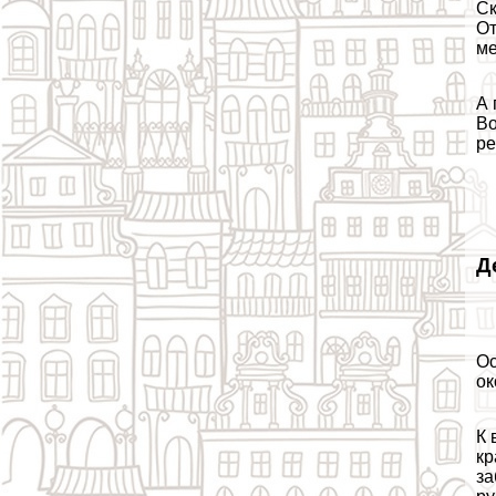
Ск
От
ме
А 
Во
ре
Д
Ос
ок
К 
кр
за