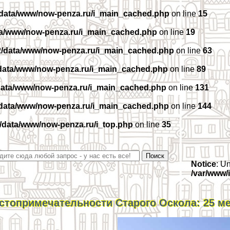
/data/www/now-penza.ru/i_main_cached.php
on line
15
ta/www/now-penza.ru/i_main_cached.php
on line
19
2/data/www/now-penza.ru/i_main_cached.php
on line
63
data/www/now-penza.ru/i_main_cached.php
on line
89
data/www/now-penza.ru/i_main_cached.php
on line
131
/data/www/now-penza.ru/i_main_cached.php
on line
144
/data/www/now-penza.ru/i_top.php
on line
35
Notice
: U
/var/www/
стопримечательности Старого Оскола: 25 ме