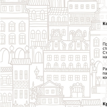
К
Пр
ст
Ст
на
Ра
па
ко
К