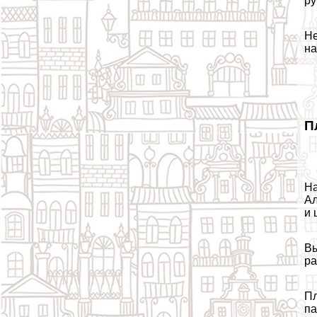
ру
Не
на
П
На
Ал
и 
Вы
ра
Пл
па