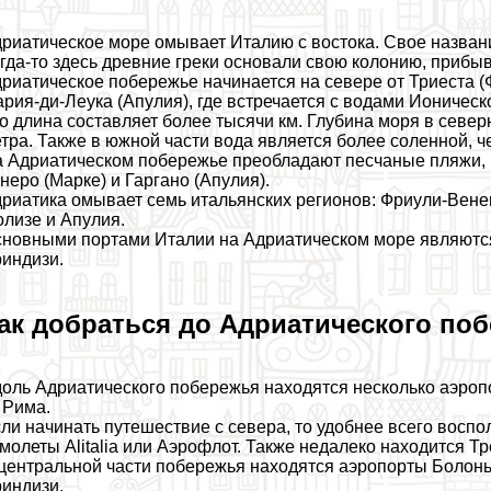
риатическое море омывает Италию с востока. Свое названи
гда-то здесь древние греки основали свою колонию, прибыв
риатическое побережье начинается на севере от Триеста (
рия-ди-Леука (Апулия), где встречается с водами Ионическ
о длина составляет более тысячи км. Глубина моря в северн
тра. Также в южной части вода является более соленной, ч
 Адриатическом побережье преобладают песчаные пляжи, но
неро (Марке) и Гаргано (Апулия).
риатика омывает семь итальянских регионов: Фриули-Вене
лизе и Апулия.
новными портами Италии на Адриатическом море являются 
индизи.
ак добраться до Адриатического по
оль Адриатического побережья находятся несколько аэроп
 Рима.
ли начинать путешествие с севера, то удобнее всего восп
молеты Alitalia или Аэрофлот. Также недалеко находится Т
центральной части побережья находятся аэропорты Болонь
индизи.