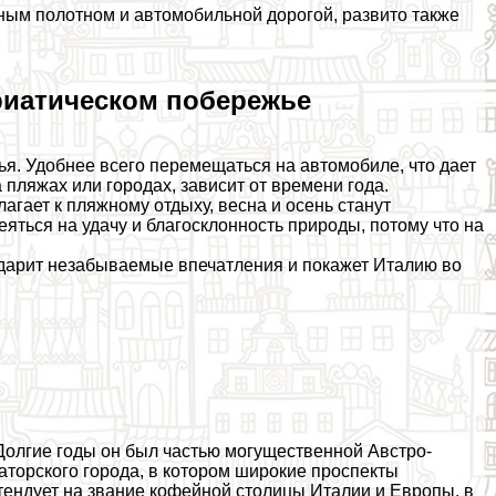
ым полотном и автомобильной дорогой, развито также
дриатическом побережье
я. Удобнее всего перемещаться на автомобиле, что дает
пляжах или городах, зависит от времени года.
агает к пляжному отдыху, весна и осень станут
яться на удачу и благосклонность природы, потому что на
одарит незабываемые впечатления и покажет Италию во
Долгие годы он был частью могущественной Австро-
аторского города, в котором широкие проспекты
тендует на звание кофейной столицы Италии и Европы, в