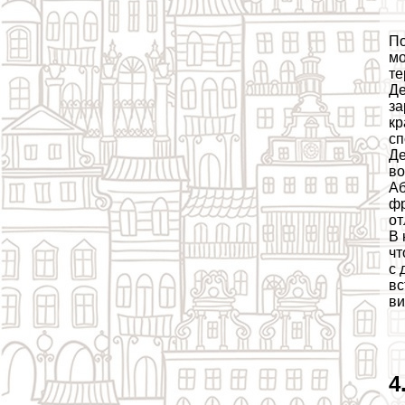
По
мо
те
Де
за
кр
сп
Де
во
Аб
фр
от
В 
чт
с 
вс
ви
4