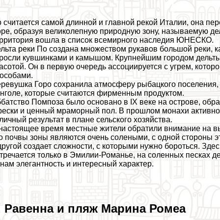
 считается самой длинной и главной рекой Италии, она пе
ре, образуя великолепную природную зону, называемую дель
рритория вошла в список всемирного наследия ЮНЕСКО.
льта реки По создана множеством рукавов большой реки, к
росли кувшинками и камышом. Крупнейшим городом дельты 
асотой. Он в первую очередь ассоциируется с угрем, котор
особами.
ревушка Горо сохранила атмосферу рыбацкого поселения,
нголе, которые считаются фирменным продуктом.
батство Помпоза было основано в IX веке на острове, об
ески и ценный мраморный пол. В прошлом монахи активно
личный результат в плане сельского хозяйства.
настоящее время местные жители обратили внимание на вы
о почвы зоны являются очень солеными, с одной стороны э
другой создает сложности, с которыми нужно бороться. Зде
тречается только в Эмилии-Романье, на соленных песках де
нам элегантность и интересный хаpaктер.
. Равенна и пляж Марина Ромеа