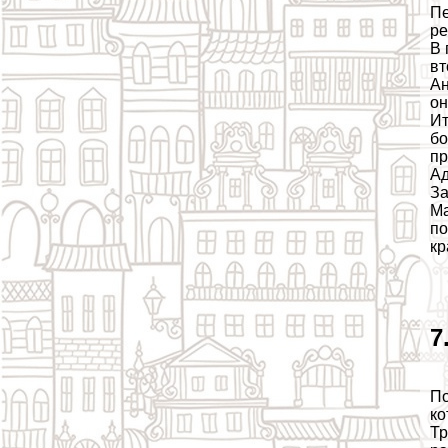
Пе
ре
В 
вт
Ан
он
Ит
бо
пр
Ад
За
Ма
по
кр
7
По
ко
Тр