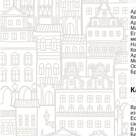
Ад
Ко
Ад
Ма
Ег
ме
На
Ко
Ад
Мо
Ос
Бр
К
Вд
из
Ес
са
В 
Бр