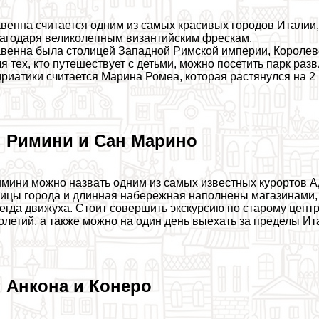
венна считается одним из самых красивых городов Италии
агодаря великолепным византийским фрескам.
венна была столицей Западной Римской империи, Королевст
я тех, кто путешествует с детьми, можно посетить парк раз
риатики считается Марина Ромеа, которая растянулся на 2 
. Римини и Сан Марино
мини можно назвать одним из самых известных курортов А
ицы города и длинная набережная наполнены магазинами, 
егда движуха. Стоит совершить экскурсию по старому цент
олетий, а также можно на один день выехать за пределы Ит
. Анкона и Конеро