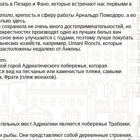
хать в Пезаро и Фано, которые встречают нас первыми в
поло, крепость и сферу работы Арнальдо Помодоро, а во
лько здесь.
 сохранила не очень много достопримечательностей, но
 окрестностях производят одно из лучших белых вин
ексное вино улучшается с годами, поэтому лучше покупать
ьческих хозяйств, например, Umani Ronchi, которые
 расположены недалеко от Анконы.
om.
ой горой Адриатического побережья, которая
тся вид на песчаные или каменистые пляжи, самыми
, Фрати (пляж монахов).
ательных мест Адриатики является побережье Трабокки,
ли рыбы. Они представляют собой деревянные строения,