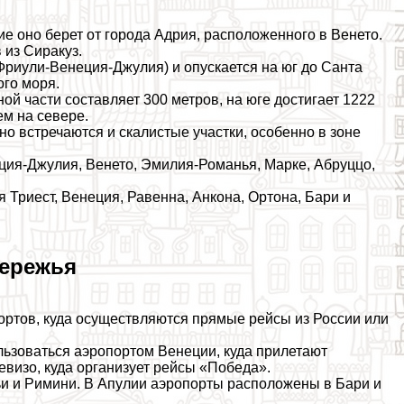
е оно берет от города Адрия, расположенного в Венето.
 из Сиpaкуз.
Фриули-Венеция-Джулия) и опускается на юг до Санта
ого моря.
ой части составляет 300 метров, на юге достигает 1222
ем на севере.
 встречаются и скалистые участки, особенно в зоне
ция-Джулия, Венето, Эмилия-Романья, Марке, Абруццо,
Триест, Венеция, Равенна, Анкона, Ортона, Бари и
бережья
ортов, куда осуществляются прямые рейсы из России или
ользоваться аэропортом Венеции, куда прилетают
ревизо, куда организует рейсы «Победа».
и и Римини. В Апулии аэропорты расположены в Бари и