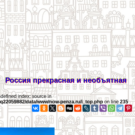
Россия прекрасная и необъятная
ndefined index: source in
iq22059882/data/www/now-penza.ru/i_top.php
on line
235