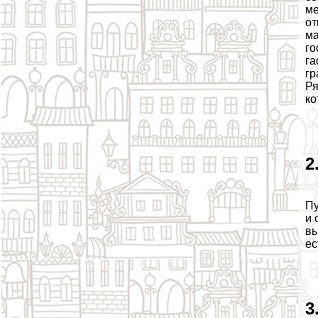
ме
от
ма
го
га
гр
Ря
ко
2
Пу
и 
вы
ес
3