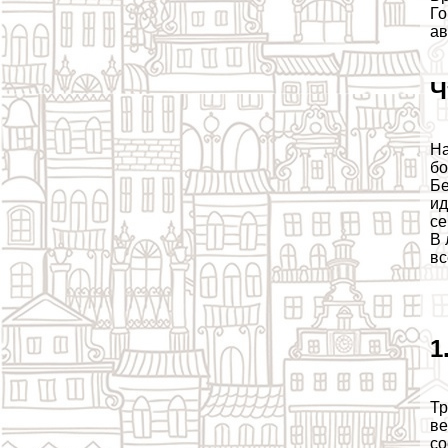
Го
ав
Ч
На
бо
Бе
ид
се
В 
вс
1
Тр
ве
со