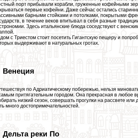
стный порт прибывали корабли, груженные кофейными зерна
крываться первые кофейни. Даже сейчас остались старин
ссивными барными стойками и потолками, покрытыми фрес
сударств, в течение веков впитывал в себя разные традиции
строномии. Здесь итальянские блюда соседствуют с венски
аппой.
дом с Триестом стоит посетить Гигантскую пещеру и попроб
торых выдерживают в натуральных гротах.
. Венеция
тешествуя по Адриатическому побережью, нельзя миноват
самым притягательным городом. Она прекрасная в любое вр
бирать низкий сезон, совершать прогулки на рассвете или
ть много достопримечательностей.
. Дельта реки По