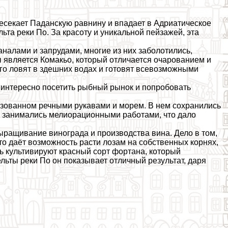
ресекает Паданскую равнину и впадает в Адриатическое
та реки По. За красоту и уникальной пейзажей, эта
аналами и запрудами, многие из них заболотились,
является Комакьо, который отличается очарованием и
ого ловят в здешних водах и готовят всевозможными
 интересно посетить рыбный рынок и попробовать
разованном речными рукавами и морем. В нем сохранились
 занимались мелиорационными работами, что дало
ращивание винограда и производства вина. Дело в том,
то даёт возможность расти лозам на собственных корнях,
сь культивируют красный сорт фортана, который
льты реки По он показывает отличный результат, даря