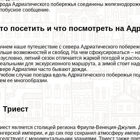
рода Адриатического побережья соединены железнодорожн
тобусное сообщение.
то посетить и что посмотреть на А
чнем наше путешествие с севера Адриатического побережь
льше возможностей и свобод. На чем сфокусироваться – на 
зусловно, летний сезон отличается жаркой погодой и распол
еальными для экскурсионного маршрута, а зимой стоит наде
вере Адриатики часто бывают дожди.
любом случае поездка вдоль Адриатического побережья п
ем ее многообразии.
. Триест
иест является столицей региона Фриули-Венеция-Джулия. 
нгерской империи, и до сих пор сохранил атмосферу импер
седствуют с монументальными зданиями. Триест также пре