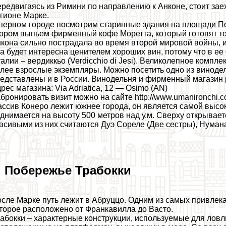
редвигаясь из Римини по направлению к Анконе, стоит зае
гионе Марке.
первом городе посмотрим старинные здания на площади По
ором выпьем фирменный кофе Моретта, который готовят то
кона сильно пострадала во время второй мировой войны, и
а будет интересна ценителем хороших вин, потому что в ее
алии – вердиккьо (Verdicchio di Jesi). Великолепное компл
лее взрослые экземпляры. Можно посетить одно из винодел
едставлены и в России. Винодельня и фирменный магазин
рес магазина: Via Adriatica, 12 — Osimo (AN)
бронировать визит можно на сайте http://www.umanironchi.c
ссив Конеро лежит южнее города, он является самой высок
днимается на высоту 500 метров над у.м. Сверху открывае
асивыми из них считаются Дуэ Сореле (Две сестры), Нумана
. Побережье Трабокки
сле Марке путь лежит в Абруццо. Одним из самых привлек
торое расположено от Франкавилла до Васто.
абокки – хаpaктерные конструкции, используемые для лов