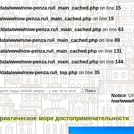
/data/www/now-penza.ru/i_main_cached.php
on line
15
ta/www/now-penza.ru/i_main_cached.php
on line
19
2/data/www/now-penza.ru/i_main_cached.php
on line
63
data/www/now-penza.ru/i_main_cached.php
on line
89
data/www/now-penza.ru/i_main_cached.php
on line
131
/data/www/now-penza.ru/i_main_cached.php
on line
144
/data/www/now-penza.ru/i_top.php
on line
35
Notice
: U
/var/www/
риатическое море достопримечательности