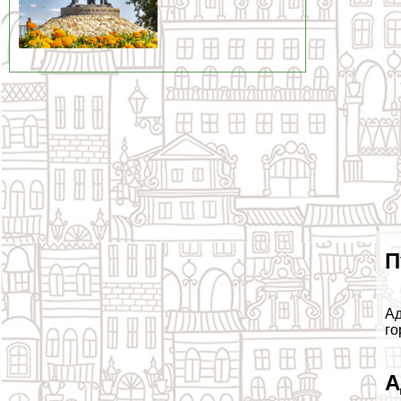
П
Ад
го
А