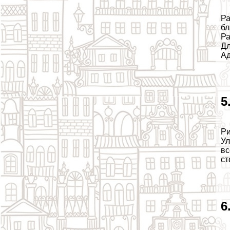
Ра
бл
Ра
Дл
Ад
5
Ри
Ул
вс
ст
6