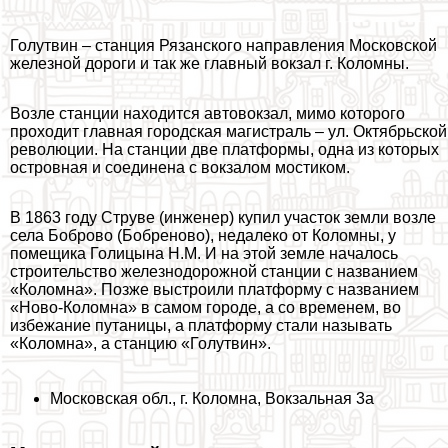
Голутвин – станция Рязанского направления Московской
железной дороги и так же главный вокзал г. Коломны.
Возле станции находится автовокзал, мимо которого
проходит главная городская магистраль – ул. Октябрьской
революции. На станции две платформы, одна из которых
островная и соединена с вокзалом мостиком.
В 1863 году Струве (инженер) купил участок земли возле
села Боброво (Бобреново), недалеко от Коломны, у
помещика Голицына Н.М. И на этой земле началось
строительство железнодорожной станции с названием
«Коломна». Позже выстроили платформу с названием
«Ново-Коломна» в самом городе, а со временем, во
избежание пyтaницы, а платформу стали называть
«Коломна», а станцию «Голутвин».
Московская обл., г. Коломна, Вокзальная 3а