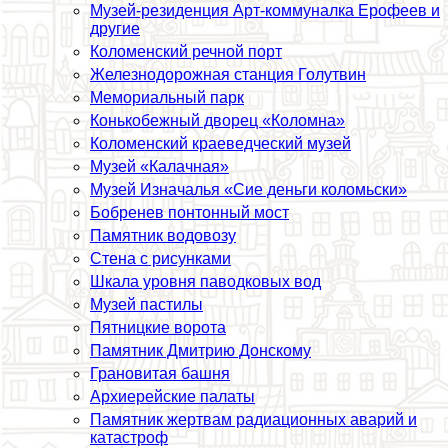
Музей-резиденция Арт-коммуналка Ерофеев и
другие
Коломенский речной порт
Железнодорожная станция Голутвин
Мемориальный парк
Конькобежный дворец «Коломна»
Коломенский краеведческий музей
Музей «Калачная»
Музей Изначалья «Сие деньги коломьски»
Бобренев понтонный мост
Памятник водовозу
Стена с рисунками
Шкала уровня паводковых вод
Музей пастилы
Пятницкие ворота
Памятник Дмитрию Донскому
Грановитая башня
Архиерейские палаты
Памятник жертвам радиационных аварий и
катастроф