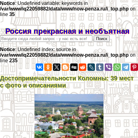
Notice
: Undefined variable: keywords in
/var/www/iq22059882/data/www/now-penza.ru/i_top.php
on
line
35
Россия прекрасная и необъятная
Notice
: Undefined index: source in
/var/www/iq22059882/data/www/now-penza.ru/i_top.php
on
line
235
Достопримечательности Коломны: 39 мест
с фото и описаниями