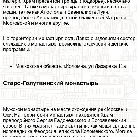
Матери, Храм пресвятой Троицы (подворье), несколько
часовен. Также в монастыре хранятся иконы и святые
мощи, такие как Апостола и Евангелиста Луки,
преподобного Авраамия, святой блаженной Матроны
Московской и многие другие.
На территории монастыря есть Лавка с изделиями сестер,
служащих в монастыре, возможны экскурсии и детские
программы.
Московская область, г.Коломна, ул.Лазарева 11а
Старо-Голутвинский монастырь
Мужской монастырь
на месте схождения рек Москвы и
Оки. На территории монастыря находятся Храм
преподобного Сергия Радонежского и Богоявленский
собор. В них хранятся такие святыни, как мощи священно
исповедника Феодосия, епископа Коломенского. Могила
первого игумена монастыря св. прп. Григория