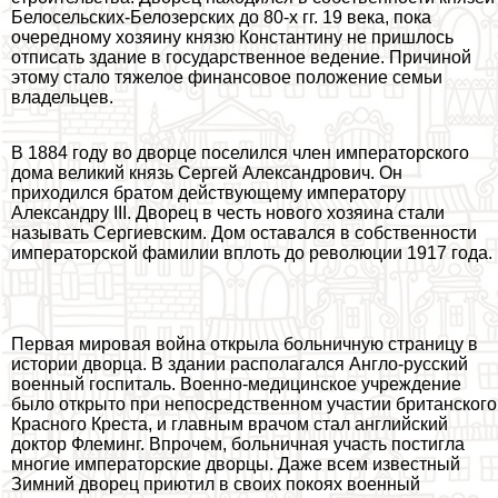
Белосельских-Белозерских до 80-х гг. 19 века, пока
очередному хозяину князю Константину не пришлось
отписать здание в государственное ведение. Причиной
этому стало тяжелое финансовое положение семьи
владельцев.
В 1884 году во дворце поселился члeн императорского
дома великий князь Сергeй Александрович. Он
приходился братом действующему императору
Александру III. Дворец в честь нового хозяина стали
называть Сергиевским. Дом оставался в собственности
императорской фамилии вплоть до революции 1917 года.
Первая мировая война открыла больничную страницу в
истории дворца. В здании располагался Англо-русский
военный госпиталь. Военно-медицинское учреждение
было открыто при непосредственном участии британского
Красного Креста, и главным врачом стал английский
доктор Флеминг. Впрочем, больничная участь постигла
многие императорские дворцы. Даже всем известный
Зимний дворец приютил в своих покоях военный