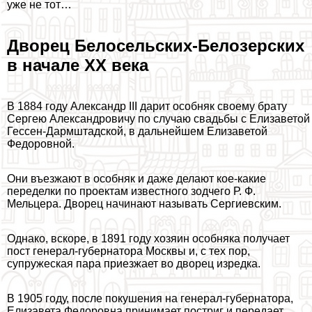
уже не тот…
Дворец Белосельских-Белозерских
в начале ХХ века
В 1884 году Александр III дарит особняк своему брату
Сергею Александровичу по случаю свадьбы с Елизаветой
Гессен-Дармштадской, в дальнейшем Елизаветой
Федоровной.
Они въезжают в особняк и даже делают кое-какие
переделки по проектам известного зодчего Р. Ф.
Мельцера. Дворец начинают называть Сергиевским.
Однако, вскоре, в 1891 году хозяин особняка получает
пост генерал-губернатора Москвы и, с тех пор,
супружеская пара приезжает во дворец изредка.
В 1905 году, после покушения на генерал-губернатора,
Елизавета Федоровна принимает постриг и передает