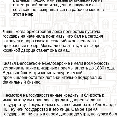
разными предлогами вызывал музыкантов из
оркестровой ложи и за деньги покупал их
согласие не возвращаться на рабочее место в
этот вечер.
Лишь, когда оркестровая ложа полностью пустела,
государыня начинала понимать, что бал на сегодня
закончен и пора сказать «спасибо» хозяевам за
прекрасный вечер. Могла ли она знать, что вскоре
хозяйкой дворца станет она сама…
Князья Белосельские-Белозерские имели возможность
устраивать такие шикарные приемы вплоть до 1880 года.
В дальнейшем, кризис металлургической
промышленности тех лет значительно подорвал их
фамильный бизнес.
Несмотря на государственные кредиты и близость к
императору им пришлось продать дворец за долги
государству. Покупателем оказался император Александр
III… ну или государство в его лице. Самое время
государыне плясать в своем дворце до утра, но кураж был