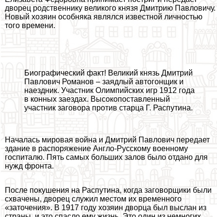
дворец родственнику великого князя Дмитрию Павловичу.
Новый хозяин особняка являлся известной личностью
того времени.
Биографический факт! Великий князь Дмитрий
Павлович Романов – заядлый автогонщик и
наездник. Участник Олимпийских игр 1912 года
в конных заездах. Высокопоставленный
участник заговора против старца Г. Распутина.
Началась мировая война и Дмитрий Павлович передает
здание в распоряжение Англо-Русскому военному
госпиталю. Пять самых больших залов было отдано для
нужд фронта.
После покушения на Распутина, когда заговорщики были
схвачены, дворец служил местом их временного
«заточения». В 1917 году хозяин дворца был выслан из
страны, и это спасло ему жизнь. Это один из немногих