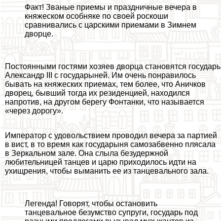
Факт! Званые приемы и праздничные вечера в
княжеском особняке по своей роскоши
сравнивались с царскими приемами в Зимнем
дворце.
Постоянными гостями хозяев дворца становятся государь
Александр III с государыней. Им очень понравилось
бывать на княжеских приемах, тем более, что Аничков
дворец, бывший тогда их резиденцией, находился
напротив, на другом берегу Фонтанки, что называется
«через дорогу».
Император с удовольствием проводил вечера за партией
в вист, в то время как государыня самозабвенно плясала
в Зеркальном зале. Она слыла безудержной
любительницей танцев и царю приходилось идти на
ухищрения, чтобы выманить ее из танцевального зала.
Легенда! Говорят, чтобы остановить
танцевальное безумство супруги, государь под