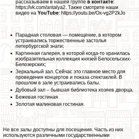
рассказываем в нашей группе
в контакте
:
https://vk.com/antalya2. Также смотрите наши
видео на
YouTube
: https://youtu.be/Ox-vg2P2kJo
Парадная столовая — помещение, в котором
устраивались торжественные застолья
петербургской знати;
Картинная галерея, в которой когда-то хранилась
изобразительная коллекция князей Белосельских-
Белозерских;
Зеркальный зал. Сейчас это главное место для
проведения концертов и показа спектаклей. В
прошлом в зале устраивались балы.
Дубовый зал – бывшая библиотека хозяев дворца.
Бежевая гостиная
Золотая малиновая гостиная.
Не все залы доступны для посещения. Часть из них
используются различными государственными