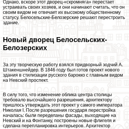
Однако, вскоре этот дворец-«скромняга» перестает
устраивать своих хозяев, и они начинают считать, что он
своим видом не отвечает их высокому общественному
статусу. Белосельские-Белозерские решают перестроить
здание.
Новый дворец Белосельских-
Белозерских
За эту творческую работу взялся придворный зодчий А.
Штакеншнейдер. В 1846 году был готов проект нового
здания в стилизации русского барокко с главным видом
на Невский проспект.
В силу того, что изменение облика центра столицы
требовало высочайшего разрешения, архитектору
пришлось утверждать этот проект у самого императора
Николая I. После разрешения государя перестройка
началась: были переделаны фасады, выходящие на
Невский и на Фонтанку, построены новые флигеля и
сделана перепланировка интерьеров. Архитектор