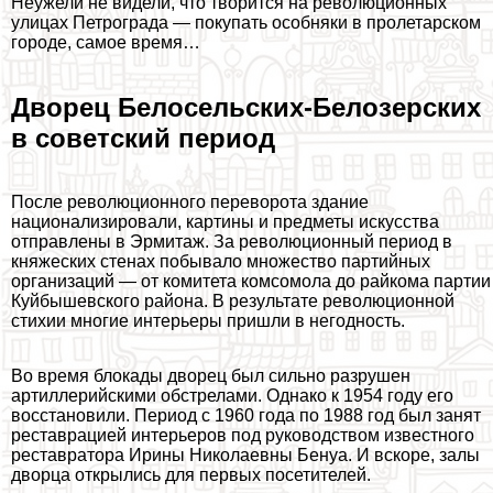
Неужели не видели, что творится на революционных
улицах Петрограда — покупать особняки в пролетарском
городе, самое время…
Дворец Белосельских-Белозерских
в советский период
После революционного переворота здание
национализировали, картины и предметы искусства
отправлены в Эрмитаж. За революционный период в
княжеских стенах побывало множество партийных
организаций — от комитета комсомола до райкома партии
Куйбышевского района. В результате революционной
стихии многие интерьеры пришли в негодность.
Во время блокады дворец был сильно разрушен
артиллерийскими обстрелами. Однако к 1954 году его
восстановили. Период с 1960 года по 1988 год был занят
реставрацией интерьеров под руководством известного
реставратора Ирины Николаевны Бенуа. И вскоре, залы
дворца открылись для первых посетителей.