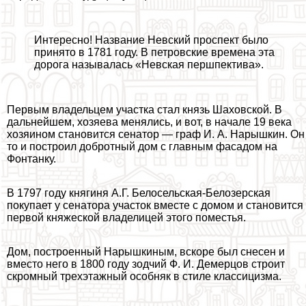
Интересно! Название Невский проспект было
принято в 1781 году. В петровские времена эта
дорога называлась «Невская першпектива».
Первым владельцем участка стал князь Шаховской. В
дальнейшем, хозяева менялись, и вот, в начале 19 века
хозяином становится сенатор — граф И. А. Нарышкин. Он
то и построил добротный дом с главным фасадом на
Фонтанку.
В 1797 году княгиня А.Г. Белосельская-Белозерская
покупает у сенатора участок вместе с домом и становится
первой княжеской владелицей этого поместья.
Дом, построенный Нарышкиным, вскоре был снесен и
вместо него в 1800 году зодчий Ф. И. Демерцов строит
скромный трехэтажный особняк в стиле классицизма.