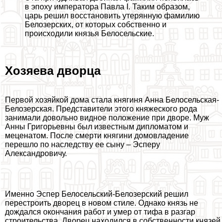
в эпоху императора Павла I. Таким образом,
царь решил восстановить утерянную фамилию
Белозерских, от которых собственно и
происходили князья Белосельские.
Хозяева дворца
Первой хозяйкой дома стала княгиня Анна Белосельская-
Белозерская. Представители этого княжеского рода
занимали довольно видное положение при дворе. Муж
Анны Григорьевны был известным дипломатом и
меценатом. После cмepти княгини домовладение
перешло по наследству ее сыну – Эсперу
Александровичу.
Именно Эспер Белосельский-Белозерский решил
перестроить дворец в новом стиле. Однако князь не
дождался окончания работ и умер от тифа в разгар
строительства. Дворец находился в собственности князей