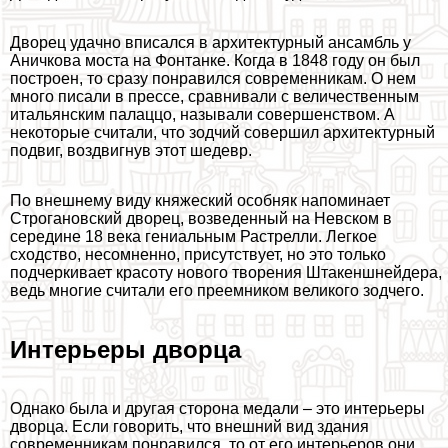
Дворец удачно вписался в архитектурный ансамбль у
Аничкова моста на Фонтанке. Когда в 1848 году он был
построен, то сразу понравился современникам. О нем
много писали в прессе, сравнивали с величественным
итальянским палаццо, называли совершенством. А
некоторые считали, что зодчий совершил архитектурный
подвиг, воздвигнув этот шедевр.
По внешнему виду княжеский особняк напоминает
Строгановский дворец, возведенный на Невском в
середине 18 века гениальным Растрелли. Легкое
сходство, несомненно, присутствует, но это только
подчеркивает красоту нового творения Штакеншнейдера,
ведь многие считали его преемником великого зодчего.
Интерьеры дворца
Однако была и другая сторона медали – это интерьеры
дворца. Если говорить, что внешний вид здания
современникам понравился, то от его интерьеров они