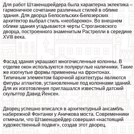
Для работ Штакеншрейдера была хаpaктерна эклектика –
гармоничное сочетание различных стилей в облике
здания. Для дворца Белосельских-Белозерских
архитектор выбрал стиль «необарокко». Во внешнем
облике здания угадываются черты Строгановского
дворца, построенного знаменитым Растрелли в середине
XVIII века.
Фасад здания украшают многочисленные колонны. В
отделке окон используются полукруглые наличники. Такие
же изогнутые формы применены на фронтонах.
Типичным элементом барочной архитектуры являются
фигуры атлантов, установленные под колоннами зданий.
Для их изготовления приглашался известный датский
скульптор Давид Йенсен.
Дворец успешно вписался в архитектурный ансамбль
набережной Фонтанки у Аничкова моста. Современники
отмечали, что Штакеншрейдер совершил «настоящий
художественный подвиг», создав этот дворец.