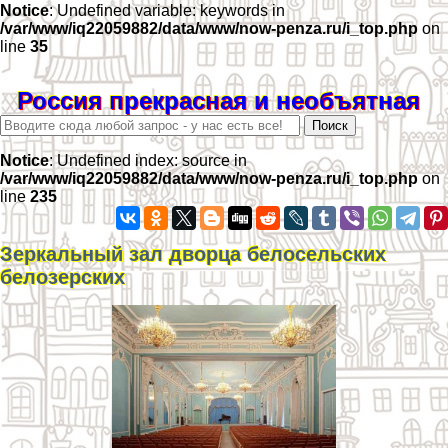
Notice
: Undefined variable: keywords in
/var/www/iq22059882/data/www/now-penza.ru/i_top.php
on
line
35
Россия прекрасная и необъятная
Notice
: Undefined index: source in
/var/www/iq22059882/data/www/now-penza.ru/i_top.php
on
line
235
Зеркальный зал дворца белосельских
белозерских