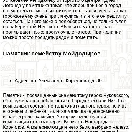
Установлен неподалеку от торгового центра «Диез».
Легенда у памятника такая, что зверь пришел в город
посмотреть на местных жителей и остался здесь, так как
горожане ему очень приглянулись и в итоге он решил тут
остаться. На него можно полюбоваться, не только гуляя
по набережной Невского. Вблизи памятного знака
проплывают также прогулочные катера. При желании
можно просто посидеть рядом и помечтать.
Памятник семейству Мойдодыров
Адрес: пр. Александра Корсунова, д. 30.
Памятник, посвященный знаменитому герою Чуковского,
обнаруживается поблизости от Городской бани №7. Его
композиция состоит не только из главного героя, но и из
его жены и ребенка. Коляска малыша одновременно
играет и роль скамейки. Автором скульптурной
композиции стал мастер из Великого Новгорода –
Корнилов. А материалом для него было выбрано железо,