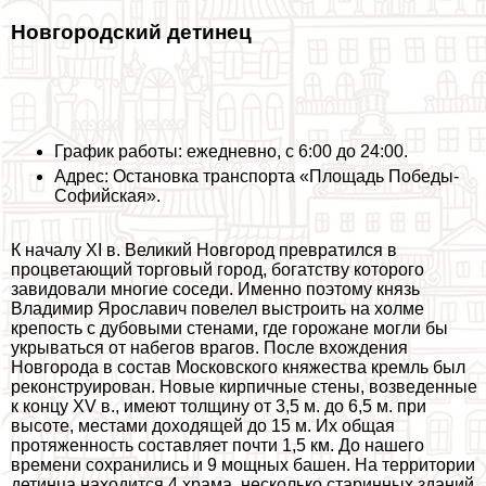
Новгородский детинец
График работы: ежедневно, с 6:00 до 24:00.
Адрес: Остановка трaнcпорта «Площадь Победы-
Софийская».
К началу XI в. Великий Новгород превратился в
процветающий торговый город, богатству которого
завидовали многие соседи. Именно поэтому князь
Владимир Ярославич повелел выстроить на холме
крепость с дубовыми стенами, где горожане могли бы
укрываться от набегов врагов. После вхождения
Новгорода в состав Московского княжества кремль был
реконструирован. Новые кирпичные стены, возведенные
к концу XV в., имеют толщину от 3,5 м. до 6,5 м. при
высоте, местами доходящей до 15 м. Их общая
протяженность составляет почти 1,5 км. До нашего
времени сохранились и 9 мощных башен. На территории
детинца находится 4 храма, несколько старинных зданий,