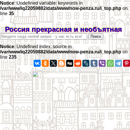
Notice
: Undefined variable: keywords in
/var/www/iq22059882/data/www/now-penza.ru/i_top.php
on
line
35
Россия прекрасная и необъятная
Notice
: Undefined index: source in
/var/www/iq22059882/data/www/now-penza.ru/i_top.php
on
line
235