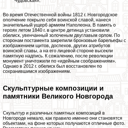
Чудовская».
Во время Отечественной войны 1812 г. Новгородское
ополчение покрыло себя воинской славой, нанеся
значительный ущерб армиям Наполеона. В память о
героях летом 1840 г. в центре детинца установили
обелиск, увенчанный золоченым двуглавым орлом. По
сторонам постамента закрепили бронзовые барельефы с
изображением щитов, доспехов, других атрибутов
воинской славы, а на его лицевой стороне высекли
памятную надпись. К сожалению, после революции
монумент уничтожили по «идейным соображениям».
Однако в 2012 г. обелиск был восстановлен по
сохранившимся изображениям.
Скульптурные композиции и
памятники Великого Новгорода
Скульптур и различных памятных композиций в
Новгороде немало, как правило именно они становятся
объектами, на фоне которых получаются отличные фото.