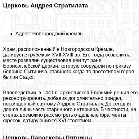
Церковь Андрея Стратилата
Адрес: Новгородский кремль.
Храм, расположенный в Новгородском Кремле,
датируется рубежом XVII-XVIII вв. Его тогда возвели на
месте развалин существовавшей тут ране
Борисоглебской церкви, которую соорудили по приказу
боярина Сытинича, ставшего когда-то прототипом героя
былин Садко.
Впоследствии, в 1441 г., архиепископ Евфимий решил его
реконструировать, добавив дополнительно придел,
посвященный святому Андрею Стратилату. До сегодня
дошла лишь часть старинного интерьера. В частности, на
стенах возможно рассмотреть отдельные фрагменты
фресок, датирующихся XVI столетием.
Церковь Параскевы Пятницы