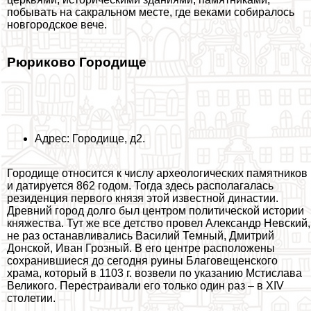
побывать на сакральном месте, где веками собиралось
новгородское вече.
Рюриково Городище
Адрес: Городище, д2.
Городище относится к числу археологических памятников
и датируется 862 годом. Тогда здесь располагалась
резиденция первого князя этой известной династии.
Древний город долго был центром политической истории
княжества. Тут же все детство провел Александр Невский,
не раз останавливались Василий Темный, Дмитрий
Донской, Иван Грозный. В его центре расположены
сохранившиеся до сегодня руины Благовещенского
храма, который в 1103 г. возвели по указанию Мстислава
Великого. Перестраивали его только один раз – в XIV
столетии.