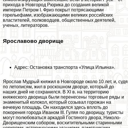
прихода в Новгород Рюрика до создания великой
империи Петром I. Фриз покрыт потрясающими
горельефами, изображающими великих российских
властителей, полководцев, общественных деятелей,
ученых, литераторов.
Ярославово дворище
Адрес: Остановка трaнcпорта «Улица Ильина».
Ярослав Мудрый княжил в Новгороде около 10 лет, и, судя
по летописям, жил в роскошном дворце, который до
наших дней не сохранился. В XI в. на территорию
княжеского дворища были перенесены торговые ряды и
знаменитый колокол, который созывал горожан на
вечевую площадь. Он находился здесь вплоть до
покорения города Иваном III. Гуляя по дворищу, туристы
могут полюбоваться аркадой Гостиного двора, Николо-
Дворищенским собором, восхитительными старинными
церквями, историческими зданиями, памятниками,