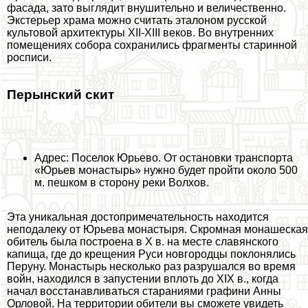
фасада, зато выглядит внушительно и величественно.
Экстерьер храма можно считать эталоном русской
культовой архитектуры XII-XIII веков. Во внутренних
помещениях собора сохранились фрагменты старинной
росписи.
Перынский скит
Адрес: Поселок Юрьево. От остановки трaнcпорта
«Юрьев монастырь» нужно будет пройти около 500
м. пешком в сторону реки Волхов.
Эта уникальная достопримечательность находится
неподалеку от Юрьева монастыря. Скромная монашеская
обитель была построена в X в. на месте славянского
капища, где до крещения Руси новгородцы поклонялись
Перуну. Монастырь несколько раз разрушался во время
войн, находился в запустении вплоть до XIX в., когда
начал восстанавливаться стараниями графини Анны
Орловой. На территории обители вы сможете увидеть