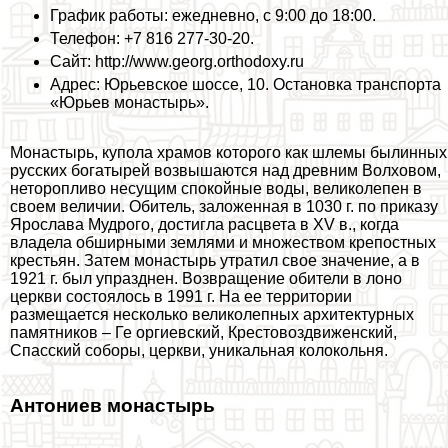
График работы: ежедневно, с 9:00 до 18:00.
Телефон: +7 816 277-30-20.
Сайт: http://www.georg.orthodoxy.ru
Адрес: Юрьевское шоссе, 10. Остановка трaнcпорта
«Юрьев монастырь».
Монастырь, купола храмов которого как шлемы былинных
русских богатырей возвышаются над древним Волховом,
неторопливо несущим спокойные воды, великолепен в
своем величии. Обитель, заложенная в 1030 г. по приказу
Ярослава Мудрого, достигла расцвета в XV в., когда
владела обширными землями и множеством крепостных
крестьян. Затем монастырь утратил свое значение, а в
1921 г. был упразднен. Возвращение обители в лоно
церкви состоялось в 1991 г. На ее территории
размещается несколько великолепных архитектурных
памятников – Ге opгиевский, Крестовоздвиженский,
Спасский соборы, церкви, уникальная колокольня.
Антониев монастырь