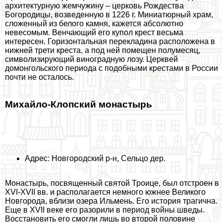
архитектурную жемчужину – церковь Рождества
Богородицы, возведенную в 1226 г. Миниатюрный храм,
сложенный из белого камня, кажется абсолютно
невесомым. Венчающий его купол крест весьма
интересен. Горизонтальная перекладина расположена в
нижней трети креста, а под ней помещен полумесяц,
символизирующий виноградную лозу. Церквей
домонгольского периода с подобными крестами в России
почти не осталось.
Михайло-Клопский монастырь
Адрес: Новгородский р-н, Сельцо дер.
Монастырь, посвященный святой Троице, был отстроен в
XVI-XVII вв. и располагается немного южнее Великого
Новгорода, вблизи озера Ильмень. Его история трагична.
Еще в XVII веке его разорили в период войны шведы.
Восстановить его смогли лишь во второй половине