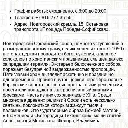
График работы: ежедневно, с 8:00 до 20:00.
Телефон: +7 816 277-35-56.
Адрес: Новгородский кремль, 15. Остановка
трaнcпорта «Площадь Победы-Софийская».
Новгородский Софийский собор, немного уступающий в
размерах киевскому храму, великолепен и строг. С 1050 г.
в стенах церкви проводятся богослужения, а звон ее
колоколов по христианским праздникам, слышен далеко
за пределами кремля. Экстерьер белоснежного собора
поражает безупречной выдержанностью пропорций.
Пятиглавый храм выглядит аскетично и празднично
одновременно. Пройдя внутрь церкви через бронзовые
Корсунские ворота, покрытые прекрасными рельефами,
посетители попадают в зал, расписанный дивными
фресками. Часть из них сохранилась с XII в. Среди
множества древних реликвий Софии есть несколько
святынь, поклониться которым жаждут тысячи
паломников. Это чудотворные образа Божией Матери
«Знамение» и «Богородицы Тихвинской», мощи святой
Анны, князей Мстислава, Федора, Владимира.