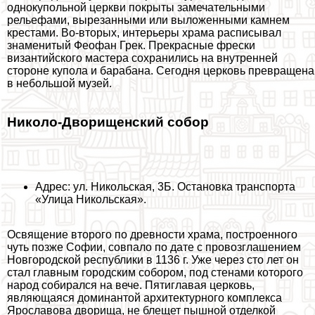
однокупольной церкви покрыты замечательными
рельефами, вырезанными или выложенными камнем
крестами. Во-вторых, интерьеры храма расписывал
знаменитый Феофан Грек. Прекрасные фрески
византийского мастера сохранились на внутренней
стороне купола и баpaбана. Сегодня церковь превращена
в небольшой музей.
Николо-Дворищенский собор
Адрес: ул. Никольская, 3Б. Остановка трaнcпорта
«Улица Никольская».
Освящение второго по древности храма, построенного
чуть позже Софии, совпало по дате с провозглашением
Новгородской республики в 1136 г. Уже через сто лет он
стал главным городским собором, под стенами которого
народ собирался на вече. Пятиглавая церковь,
являющаяся доминантой архитектурного комплекса
Ярославова дворища, не блещет пышной отделкой