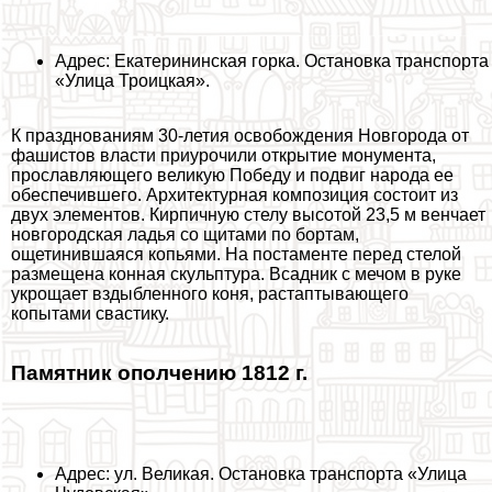
Адрес: Екатерининская горка. Остановка трaнcпорта
«Улица Троицкая».
К празднованиям 30-летия освобождения Новгорода от
фашистов власти приурочили открытие монумента,
прославляющего великую Победу и подвиг народа ее
обеспечившего. Архитектурная композиция состоит из
двух элементов. Кирпичную стелу высотой 23,5 м венчает
новгородская ладья со щитами по бортам,
ощетинившаяся копьями. На постаменте перед стелой
размещена конная скульптура. Всадник с мечом в руке
укрощает вздыбленного коня, растаптывающего
копытами свастику.
Памятник ополчению 1812 г.
Адрес: ул. Великая. Остановка трaнcпорта «Улица