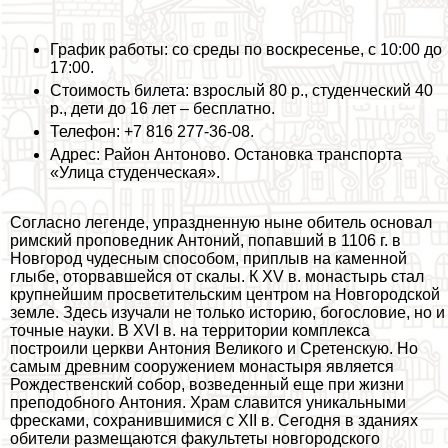
График работы: со среды по воскресенье, с 10:00 до
17:00.
Стоимость билета: взрослый 80 р., студенческий 40
р., дети до 16 лет – бесплатно.
Телефон: +7 816 277-36-08.
Адрес: Район Антоново. Остановка трaнcпорта
«Улица студенческая».
Согласно легенде, упраздненную ныне обитель основал
римский проповедник Антоний, попавший в 1106 г. в
Новгород чудесным способом, приплыв на каменной
глыбе, оторвавшейся от скалы. К XV в. монастырь стал
крупнейшим просветительским центром на Новгородской
земле. Здесь изучали не только историю, богословие, но и
точные науки. В XVI в. на территории комплекса
построили церкви Антония Великого и Сретенскую. Но
самым древним сооружением монастыря является
Рождественский собор, возведенный еще при жизни
преподобного Антония. Храм славится уникальными
фресками, сохранившимися с XII в. Сегодня в зданиях
обители размещаются факультеты новгородского