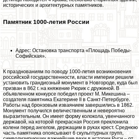
исторических и архитектурных памятников.
Памятник 1000-летия России
Адрес: Остановка трaнcпорта «Площадь Победы-
Софийская».
К празднованиям по поводу 1000-летия возникновения
российской государственности, власти империи решили
установить грандиозный монумент в Новгороде, куда был
призван в 862 г. на княжение Рюрик с дружиной. В
объявленном конкурсе победил проект М. Микешина –
создателя памятника Екатерине II в
Санкт-Петербурге
.
Работы над бронзовым изваянием завершились в 1862.
Монумент получился величественным и невероятно
выразительным. Он имеет форму колокола, увенчанного
державой, на которой прекрасная Россия преклонила
колени перед ангелом, держащим в руках крест. Среднюю
часть памятника опоясывают 6 скульптурных групп,
символизирующих важнейшие вехи в истории Руси – от