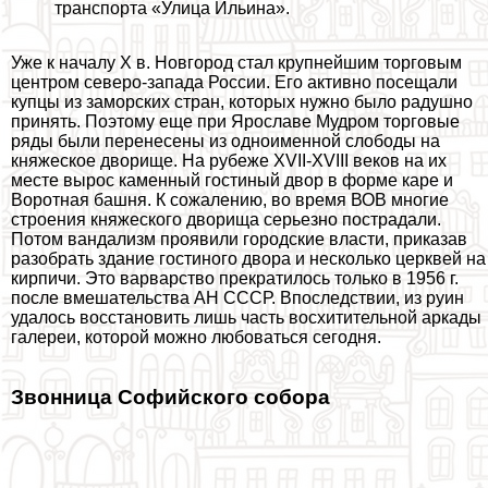
трaнcпорта «Улица Ильина».
Уже к началу X в. Новгород стал крупнейшим торговым
центром северо-запада России. Его активно посещали
купцы из заморских стран, которых нужно было радушно
принять. Поэтому еще при Ярославе Мудром торговые
ряды были перенесены из одноименной слободы на
княжеское дворище. На рубеже XVII-XVIII веков на их
месте вырос каменный гостиный двор в форме каре и
Воротная башня. К сожалению, во время ВОВ многие
строения княжеского дворища серьезно пострадали.
Потом вандализм проявили городские власти, приказав
разобрать здание гостиного двора и несколько церквей на
кирпичи. Это варварство прекратилось только в 1956 г.
после вмешательства АН СССР. Впоследствии, из руин
удалось восстановить лишь часть восхитительной аркады
галереи, которой можно любоваться сегодня.
Звонница Софийского собора