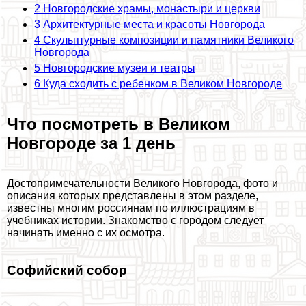
2
Новгородские храмы, монастыри и церкви
3
Архитектурные места и красоты Новгорода
4
Скульптурные композиции и памятники Великого
Новгорода
5
Новгородские музеи и театры
6
Куда сходить с ребенком в Великом Новгороде
Что посмотреть в Великом
Новгороде за 1 день
Достопримечательности Великого Новгорода, фото и
описания которых представлены в этом разделе,
известны многим россиянам по иллюстрациям в
учебниках истории. Знакомство с городом следует
начинать именно с их осмотра.
Софийский собор